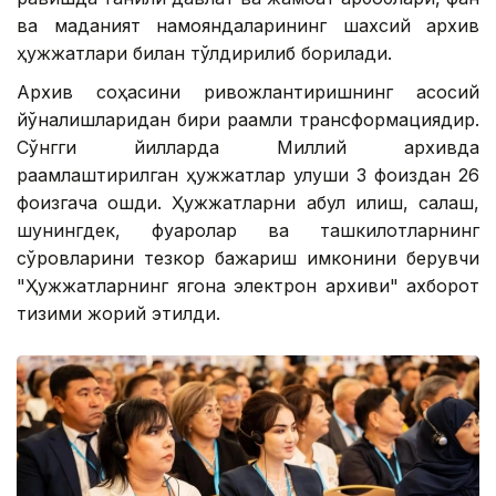
ва маданият намояндаларининг шахсий архив
ҳужжатлари билан тўлдирилиб борилади.
Архив соҳасини ривожлантиришнинг асосий
йўналишларидан бири рақамли трансформациядир.
Сўнгги йилларда Миллий архивда
рақамлаштирилган ҳужжатлар улуши 3 фоиздан 26
фоизгача ошди. Ҳужжатларни қабул қилиш, сақлаш,
шунингдек, фуқаролар ва ташкилотларнинг
сўровларини тезкор бажариш имконини берувчи
"Ҳужжатларнинг ягона электрон архиви" ахборот
тизими жорий этилди.