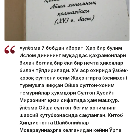
«Қўлёзма 7 бобдан иборат. Ҳар бир бўлим
Ислом динининг муқаддас қаҳрамонлари
билан боғлиқ бир ёки бир нечта ҳикоялар
билан тўлдирилади. ХV аср охирида ўзбек-
қозоқ султони Қосим Жаҳонгирга (Қосимхон)
турмушга чиққан Ойша султон-хоним
темурийлар ҳукмдори Султон Ҳусайн
Мирзонинг қизи сифатида ҳам машҳур.
Қўлёзма Ойша султон-бегим хонимнинг
шахсий кутубхонасида сақланган. Китоб
Ҳиндистонга Шайбонийлар
Моварауннаҳрга келганидан кейин Ўрта