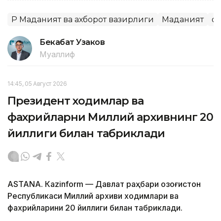
ҚР Маданият ва ахборот вазирлиги
Маданият
Қо
Бекабат Узаков
Муаллиф
14:45, 05 Август 2026
Президент ходимлар ва
фахрийларни Миллий архивнинг 20
йиллиги билан табриклади
ASTANА. Кazinform — Давлат раҳбари Қозоғистон
Республикаси Миллий архиви ходимлари ва
фахрийларини 20 йиллиги билан табриклади.