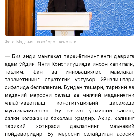
Фото: Маданият ва ахборот вазирлиги
— ​​Биз энди мамлакат тараққиётининг янги даврига
қадам қўйдик. Янги Конституцияда инсон капитали,
таълим, фан ва инновациялар мамлакат
тараққиётининг стратегик устувор йўналишлари
сифатида белгиланган. Бундан ташқари, тарихий ва
маданий меросни сақлаш ва миллий маданиятни
қўллаб-қувватлаш конституциявий даражада
мустаҳкамланган. Бу нафақат ўтмишни сақлаш,
балки келажакни баҳолаш ҳамдир. Ахир, халқнинг
тарихий хотираси давлатнинг маънавий
пойдеворидир. Бу меросни сақлайдиган асосий