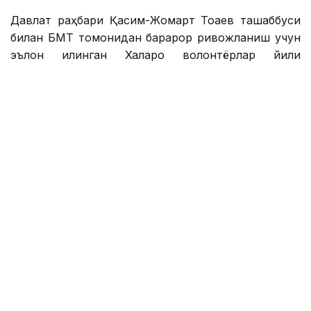
Давлат раҳбари Қасим-Жомарт Тоқаев ташаббуси
билан БМТ томонидан барқарор ривожланиш учун
эълон қилинган Халқаро волонтёрлар йили
доирасида бутун дунёда бир қатор тадбирлар
ўтказилмоқда. Халқаро йилнинг расмий очилиш
маросими Замбияда бўлиб ўтди ва улар ушбу
ташаббусни қўллаб-қувватладилар.
Тантанали тадбир Мвинилунга туманида "Ҳар бир
ҳисса муҳим: волонтёрлар жамият ривожига ҳисса
қўшадилар" шиори остида ташкил этилди ва
волонтёрларнинг мамлакатда барқарор
ривожланишга қўшган ҳиссасини тарғиб қилиш
бўйича тадбирлар ўтказилди.
Унда маҳаллий ижроия ҳокимияти органлари ва
жамоат ташкилотлари вакиллари иштирок этди.
Тантанали маросимда БМТ Бош котиби Антониу