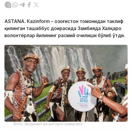
ASTANA. Кazinform – Қозоғистон томонидан таклиф
қилинган ташаббус доирасида Замбияда Халқаро
волонтёрлар йилининг расмий очилиши бўлиб ўтди.
Фото: Маданият ва ахборот вазирлиги