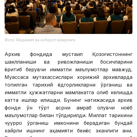
Фото: Маданият ва ахборот вазирлиги
Архив фондида мустақил Қозоғистоннинг
шаклланиши ва ривожланиши босқичларини
ёритиб берувчи қимматли маълумотлар мавжуд.
Муассаса мутахассислари хорижий архивларда
топилган тарихий ёдгорликларни ўрганиш ва
қимматли ҳужжатларни мамлакатга олиб келишда
катта ишлар қилишди. Бунинг натижасида архив
фонди ўн тўрт асрни қамраб олувчи ноёб
маълумотлар билан тўлдирилди. Миллат тарихини
чуқурроқ ўрганиш имконини берадиган бундай
хайрли ишнинг аҳамияти беқиёс эканлиги аниқ.