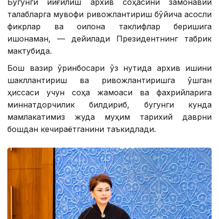
Бугунги йиғилиш архив соҳасини замонавий
талабларга мувофиқ ривожлантириш бўйича асосли
фикрлар ва оқилона таклифлар беришига
ишонаман, — дейилади Президентнинг табрик
мактубида.
Бош вазир ўринбосари ўз нутқида архив ишини
шакллантириш ва ривожлантиришга қўшган
ҳиссаси учун соҳа жамоаси ва фахрийларига
миннатдорчилик билдириб, бугунги кунда
мамлакатимиз жуда муҳим тарихий даврни
бошдан кечираётганини таъкидлади.