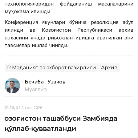
технологияларидан фойдаланиш масалаларини
муҳокама қилишди.
Конференция якунлари бўйича резолюция қабул
қилинди ва Қозоғистон Республикаси архив
соҳасини янада ривожлантиришга қаратилган аниқ
тавсиялар ишлаб чиқилди.
ҚР Маданият ва ахборот вазирлиги
Архив
Бекабат Узаков
Муаллиф
10:36, 04 Август 2026
Қозоғистон ташаббуси Замбияда
қўллаб-қувватланди