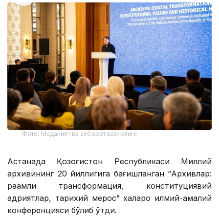
Фото: Маданият ва ахборот вазирлиги
Астанада Қозоғистон Республикаси Миллий
архивининг 20 йиллигига бағишланган “Архивлар:
рақамли трансформация, конституциявий
қадриятлар, тарихий мерос” халқаро илмий-амалий
конференцияси бўлиб ўтди.