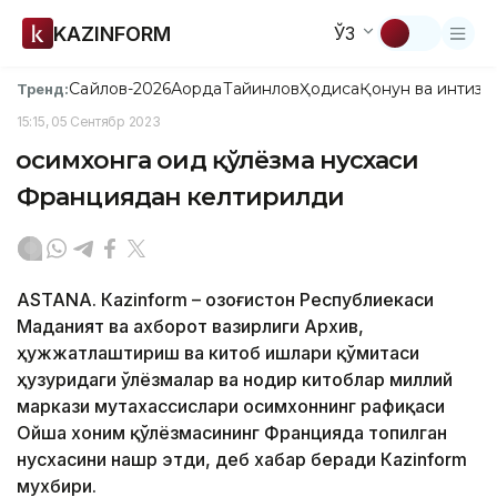
KAZINFORM
ЎЗ
Сайлов-2026
Ақорда
Тайинлов
Ҳодиса
Қонун ва интизо
Тренд:
15:15, 05 Сентябр 2023
Қосимхонга оид қўлёзма нусхаси
Франциядан келтирилди
ASTANA. Кazinform – Қозоғистон Республиекаси
Маданият ва ахборот вазирлиги Архив,
ҳужжатлаштириш ва китоб ишлари қўмитаси
ҳузуридаги Қўлёзмалар ва нодир китоблар миллий
маркази мутахассислари Қосимхоннинг рафиқаси
Ойша хоним қўлёзмасининг Францияда топилган
нусхасини нашр этди, деб хабар беради Кazinform
мухбири.