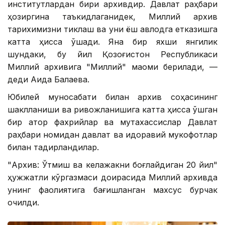
институтлардан бири архивдир. Давлат раҳбари
ҳозиргина таъкидлаганидек, Миллий архив
тарихимизни тиклаш ва уни ёш авлодга етказишга
катта ҳисса қўшади. Яна бир яхши янгилик
шундаки, бу йил Қозоғистон Республикаси
Миллий архивига "Миллий" мақоми берилади, —
деди Аида Балаева.
Юбилей муносабати билан архив соҳасининг
шаклланиши ва ривожланишига катта ҳисса қўшган
бир қатор фахрийлар ва мутахассислар Давлат
раҳбари номидан давлат ва идоравий мукофотлар
билан тақдирландилар.
"Архив: Ўтмиш ва келажакни боғлайдиган 20 йил"
ҳужжатли кўргазмаси доирасида Миллий архивда
унинг фаолиятига бағишланган махсус бурчак
очилди.