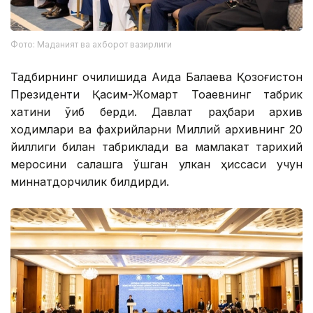
Фото: Маданият ва ахборот вазирлиги
Тадбирнинг очилишида Аида Балаева Қозоғистон
Президенти Қасим-Жомарт Тоқаевнинг табрик
хатини ўқиб берди. Давлат раҳбари архив
ходимлари ва фахрийларни Миллий архивнинг 20
йиллиги билан табриклади ва мамлакат тарихий
меросини сақлашга қўшган улкан ҳиссаси учун
миннатдорчилик билдирди.