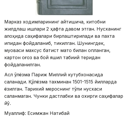
Марказ ходимларининг айтишича, китобни
жилдлаш ишлари 2 ҳафта давом этган. Нусханинг
алоҳида саҳифалари бирлаштирилади ва пахта
ипидан фойдаланиб, тикилган. Шунингдек,
муқоваси махсус батист мато билан қопланган,
картон қоғоз ва бой яшил табиий теридан
фойдаланилган.
Асл қўлёзма Париж Миллий кутубхонасида
сақланади. Қўлёзма тахминан 1501-1515 йилларда
ёзилган. Тарихий мероснинг тўлиқ нусхаси
сақланмаган. Чунки дастлабки ва охирги саҳифалар
йўқ.
Муаллиф: Есимжан Нақтибай