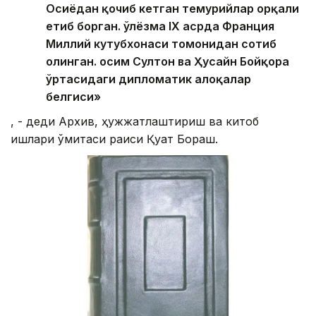
Осиёдан қочиб кетган темурийлар орқали
етиб борган. Қўлёзма IX асрда Франция
Миллий кутубхонаси томонидан сотиб
олинган. Қосим Султон ва Ҳусайн Бойқора
ўртасидаги дипломатик алоқалар
белгиси»
, - деди Архив, ҳужжатлаштириш ва китоб
ишлари қўмитаси раиси Қуат Бораш.