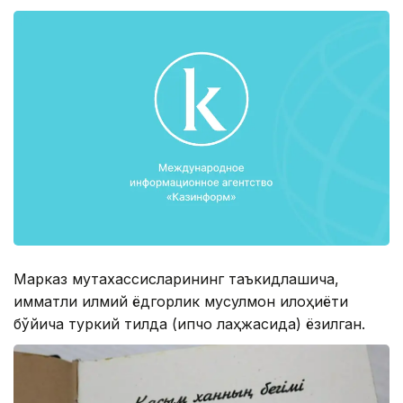
Марказ мутахассисларининг таъкидлашича,
қимматли илмий ёдгорлик мусулмон илоҳиёти
бўйича туркий тилда (қипчоқ лаҳжасида) ёзилган.