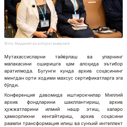
Фото: Маданият ва ахборот вазирлиги
Мутахассисларни тайёрлаш ва уларнинг
малакасини оширишга ҳам алоҳида эътибор
қаратилмоқда. Бугунги кунда архив соҳасининг
мингдан ортиқ ходими махсус сертификатларга эга
бўлди.
Конференция давомида иштирокчилар Миллий
архив фондларини шакллантириш, архив
ҳужжатларини илмий нашр этиш, халқаро
ҳамкорликни кенгайтириш, архив соҳасини
рақамли трансформация қилиш ва сунъий интеллект