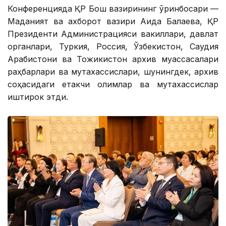
Конференцияда ҚР Бош вазирининг ўринбосари —
Маданият ва ахборот вазири Аида Балаева, ҚР
Президенти Администрацияси вакиллари, давлат
органлари, Туркия, Россия, Ўзбекистон, Саудия
Арабистони ва Тожикистон архив муассасалари
раҳбарлари ва мутахассислари, шунингдек, архив
соҳасидаги етакчи олимлар ва мутахассислар
иштирок этди.