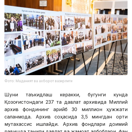
Фото: Маданият ва ахборот вазирлиги
Шуни таъкидлаш керакки, бугунги кунда
Қозоғистондаги 237 та давлат архивида Миллий
архив фондининг қарийб 30 миллион ҳужжати
сақланмоқда. Архив соҳасида 3,5 мингдан ортиқ
мутахассис ишлайди. Архив фондлари доимий
равишда таниқли давлат ва жамоат арбоблари, фан