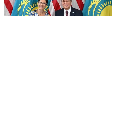
Фото: Ақорда
Учрашувда Америка молиявий холдингининг
мамлакатдаги фаолияти кўламини кенгайтириш
истиқболлари муҳокама қилинди.
Мамлакатдаги ягона Америка банки бўлган Citibank
Kazakhstan халқаро инвесторлар, давлат сектори
ва йирик корхоналар учун етакчи ҳамкорлардан
бири ҳисобланади.