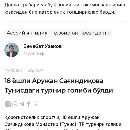
Давлат раҳбари ушбу фаолиятни такомиллаштириш
юзасидан бир қатор аниқ топшириқлар берди.
Асосий янгилик
Қозоғистон Президенти
Бекабат Узаков
Муаллиф
09:05, 18 Сентябр 2023
18 ёшли Аружан Сағиндиқова
Тунисдаги турнир ғолиби бўлди
Қозоғистонлик спортчи, 18 ёшли Аружан
Сағиндиқова Монастир (Тунис) ITF турнири ғолиби