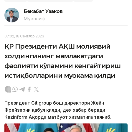
Бекабат Узаков
Муаллиф
07:02, 18 Сентябр 2023
ҚР Президенти АҚШ молиявий
холдингининг мамлакатдаги
фаолияти кўламини кенгайтириш
истиқболларини муҳокама қилди
Президент Citigroup бош директори Жейн
Фрейзерни қабул қилди, дея хабар беради
Кazinform Ақорда матбуот хизматига таяниб.