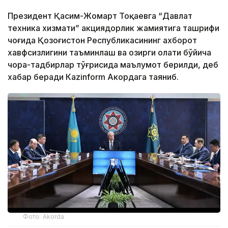
Президент Қасим-Жомарт Тоқаевга “Давлат
техника хизмати” акциядорлик жамиятига ташрифи
чоғида Қозоғистон Республикасининг ахборот
хавфсизлигини таъминлаш ва ҳозирги ҳолати бўйича
чора-тадбирлар тўғрисида маълумот берилди, деб
хабар беради Каzinform Акордага таяниб.
Фото: Akorda