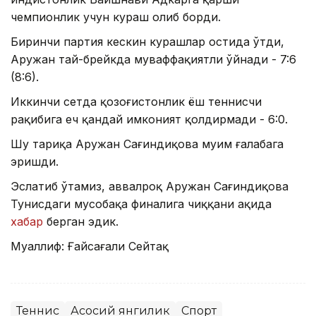
чемпионлик учун кураш олиб борди.
Биринчи партия кескин курашлар остида ўтди,
Аружан тай-брейкда муваффақиятли ўйнади - 7:6
(8:6).
Иккинчи сетда қозоғистонлик ёш теннисчи
рақибига ҳеч қандай имконият қолдирмади - 6:0.
Шу тариқа Аружан Сағиндиқова муҳим ғалабага
эришди.
Эслатиб ўтамиз, аввалроқ Аружан Сағиндиқова
Тунисдаги мусобақа финалига чиққани ҳақида
хабар
берган эдик.
Муаллиф: Ғайсағали Сейтақ
Теннис
Асосий янгилик
Спорт