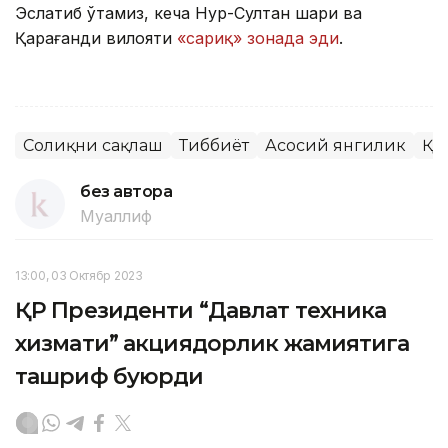
Эслатиб ўтамиз, кеча Нур-Султан шаҳри ва
Қарағанди вилояти
«сариқ» зонада эди
.
Соғлиқни сақлаш
Тиббиёт
Асосий янгилик
ҚР
без автора
Муаллиф
13:00, 03 Октябр 2023
ҚР Президенти “Давлат техника
хизмати” акциядорлик жамиятига
ташриф буюрди