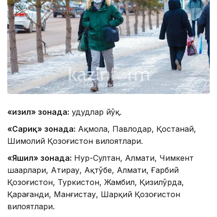
«Қизил» зонада:
ҳудудлар йўқ.
«Сариқ» зонада:
Ақмола, Павлодар, Қостанай,
Шимолий Қозоғистон вилоятлари.
«Яшил» зонада:
Нур-Султан, Алмати, Чимкент
шаҳарлари, Атирау, Ақтўбе, Алмати, Ғарбий
Қозоғистон, Туркистон, Жамбил, Қизилўрда,
Қарағанди, Манғистау, Шарқий Қозоғистон
вилоятлари.