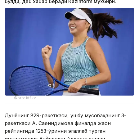
бўлди, деб хабар беради Каzinform мухбири.
Фото: ktf.kz
Дунёнинг 829-ракеткаси, ушбу мусобақанинг 3-
ракеткаси А. Саөиндиыова финалда жаҳон
рейтингида 1253-ўринни эгаллаб турган
ҳиндистонлик Вайшнави Адкарга қарши