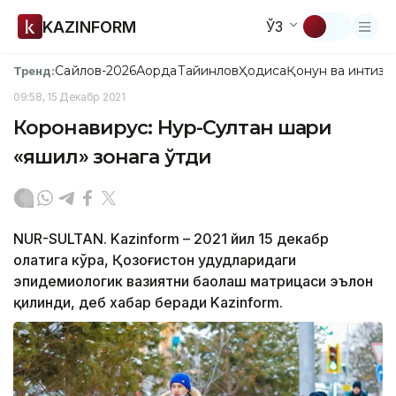
KAZINFORM
ЎЗ
Сайлов-2026
Ақорда
Тайинлов
Ҳодиса
Қонун ва интизо
Тренд:
09:58, 15 Декабр 2021
Коронавирус: Нур-Султан шаҳри
«яшил» зонага ўтди
NUR-SULTAN. Kazinform – 2021 йил 15 декабр
ҳолатига кўра, Қозоғистон ҳудудларидаги
эпидемиологик вазиятни баҳолаш матрицаси эълон
қилинди, деб хабар беради Kazinform.