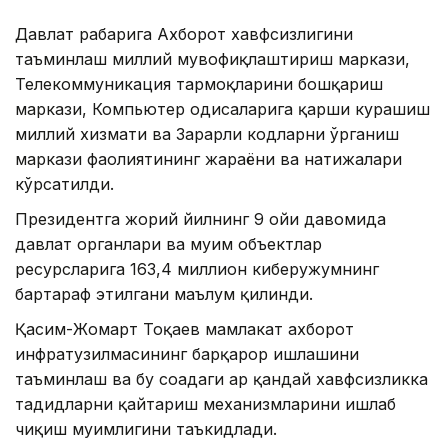
Давлат раҳбарига Ахборот хавфсизлигини
таъминлаш миллий мувофиқлаштириш маркази,
Телекоммуникация тармоқларини бошқариш
маркази, Компьютер ҳодисаларига қарши курашиш
миллий хизмати ва Зарарли кодларни ўрганиш
маркази фаолиятининг жараёни ва натижалари
кўрсатилди.
Президентга жорий йилнинг 9 ойи давомида
давлат органлари ва муҳим объектлар
ресурсларига 163,4 миллион киберҳужумнинг
бартараф этилгани маълум қилинди.
Қасим-Жомарт Тоқаев мамлакат ахборот
инфратузилмасининг барқарор ишлашини
таъминлаш ва бу соҳадаги ҳар қандай хавфсизликка
таҳдидларни қайтариш механизмларини ишлаб
чиқиш муҳимлигини таъкидлади.