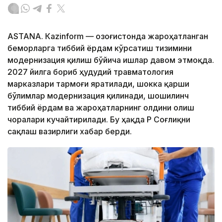
ASTANА. Кazinform — Қозоғистонда жароҳатланган
беморларга тиббий ёрдам кўрсатиш тизимини
модернизация қилиш бўйича ишлар давом этмоқда.
2027 йилга бориб ҳудудий травматология
марказлари тармоғи яратилади, шокка қарши
бўлимлар модернизация қилинади, шошилинч
тиббий ёрдам ва жароҳатларнинг олдини олиш
чоралари кучайтирилади. Бу ҳақда ҚР Соғлиқни
сақлаш вазирлиги хабар берди.