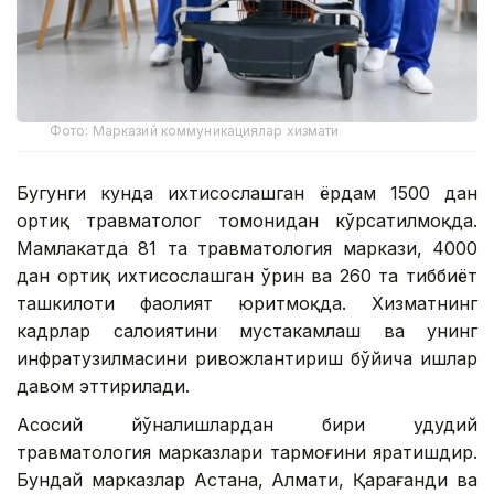
Фото: Марказий коммуникациялар хизмати
Бугунги кунда ихтисослашган ёрдам 1500 дан
ортиқ травматолог томонидан кўрсатилмоқда.
Мамлакатда 81 та травматология маркази, 4000
дан ортиқ ихтисослашган ўрин ва 260 та тиббиёт
ташкилоти фаолият юритмоқда. Хизматнинг
кадрлар салоҳиятини мустаҳкамлаш ва унинг
инфратузилмасини ривожлантириш бўйича ишлар
давом эттирилади.
Асосий йўналишлардан бири ҳудудий
травматология марказлари тармоғини яратишдир.
Бундай марказлар Астана, Алмати, Қарағанди ва