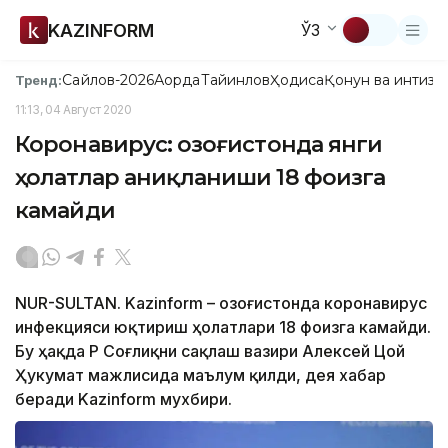
KAZINFORM
ЎЗ
Сайлов-2026
Ақорда
Тайинлов
Ҳодиса
Қонун ва интизо
Тренд:
11:13, 04 Август 2020
Коронавирус: Қозоғистонда янги
ҳолатлар аниқланиши 18 фоизга
камайди
NUR-SULTAN. Kazinform – Қозоғистонда коронавирус
инфекцияси юқтириш ҳолатлари 18 фоизга камайди.
Бу ҳақда ҚР Соғлиқни сақлаш вазири Алексей Цой
Ҳукумат мажлисида маълум қилди, дея хабар
беради Kazinform мухбири.