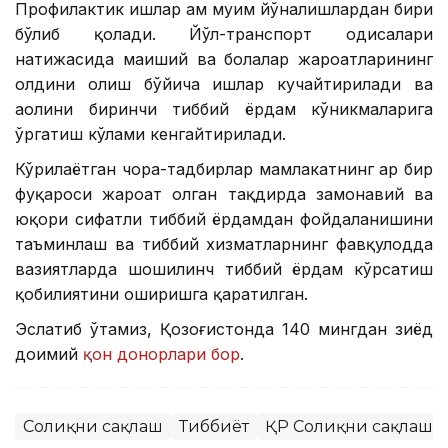
Профилактик ишлар ҳам муҳим йўналишлардан бири
бўлиб қолади. Йўл-транспорт ҳодисалари
натижасида маиший ва болалар жароҳатларининг
олдини олиш бўйича ишлар кучайтирилади ва
аҳолини биринчи тиббий ёрдам кўникмаларига
ўргатиш кўлами кенгайтирилади.
Кўрилаётган чора-тадбирлар мамлакатнинг ҳар бир
фуқароси жароҳат олган тақдирда замонавий ва
юқори сифатли тиббий ёрдамдан фойдаланишини
таъминлаш ва тиббий хизматларнинг фавқулодда
вазиятларда шошилинч тиббий ёрдам кўрсатиш
қобилиятини оширишга қаратилган.
Эслатиб ўтамиз, Қозоғистонда 140 мингдан зиёд
доимий
қон донорлари бор
.
Соғлиқни сақлаш
Тиббиёт
ҚР Соғлиқни сақлаш 