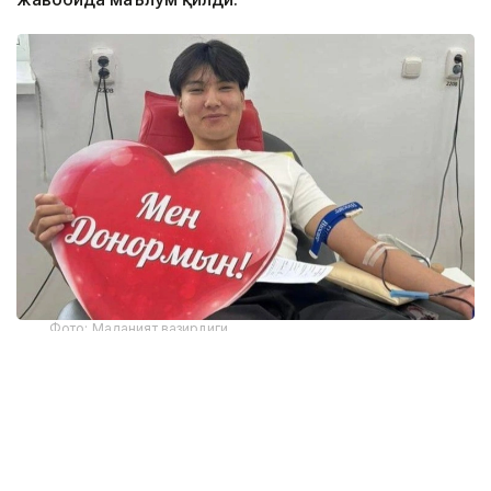
Фото: Маданият вазирлиги
Марказнинг Жамоатчилик билан алоқалар ва
ҳамкорлик бўлими бошлиғи Алма Демеуованинг
сўзларига кўра, 2016 йилдан 2026 йил июнгача
мамлакатда 684 474 киши биринчи марта донор