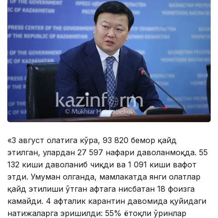
«3 август ҳолатига кўра, 93 820 бемор қайд
этилган, улардан 27 597 нафари даволанмоқда. 55
132 киши даволаниб чиқди ва 1 091 киши вафот
этди. Умуман олганда, мамлакатда янги ҳолатлар
қайд этилиши ўтган ҳафтага нисбатан 18 фоизга
камайди. 4 ҳафталик карантин давомида қуйидаги
натижаларга эришилди: 55% ётоқли ўринлар