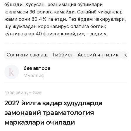
бўшади. Хусусан, реанимация бўлимлари
юкламаси 36 фоизга камайди. Соғайиб чиққанлар
жами сони 69,4% га етди. Тез ёрдам чақирувлари,
шу жумладан коронавирус ҳолатига боғлиқ
қўнғироқлар 40 фоизга камайди», - деди у.
Соғлиқни сақлаш
Тиббиёт
Асосий янгилик
ҚР
без автора
Муаллиф
09:08, 06 Август 2026
2027 йилга қадар ҳудудларда
замонавий травматология
марказлари очилади