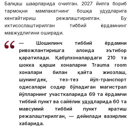
Балқаш шаҳарларида очилган. 2027 йилга бориб
тармоқни мамлакатнинг бошқа ҳудудларига
кенгайтириш режалаштирилган. Бу
ихтисослаштирилган тиббий ёрдамнинг
мавжудлигини оширади.
— Шошилинч тиббий ёрдамни
ривожлантиришга алоҳида эътибор
қаратилади. Қабулхоналардаги 210 та
шокка қарши хоналарни Trauma room
хоналари билан қайта жиҳозлаш,
шунингдек, тез-тез йўл-транспорт
ҳодисалари содир бўладиган магистрал
йўлларнинг участкаларида 69 та ёрдамчи
тиббий пункт ва сайёҳлик ҳудудларида 60 та
мавсумий тиббий пункт яратиш
режалаштирилган, — дейилади вазирлик
хабарида.