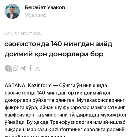
Бекабат Узаков
Муаллиф
20:15, 04 Август 2026
Қозоғистонда 140 мингдан зиёд
доимий қон донорлари бор
ASTANА. Кazinform — Сўнгги ўн йил ичида
Қозоғистонда 140 мингдан ортиқ доимий қон
донорлари рўйхатга олинган. Мутахассисларнинг
фикрига кўра, айнан шу фуқаролар мамлакатнинг
хавфсиз қон таъминотини тўлдиришда муҳим рол
ўйнайди. Бу ҳақда Трансфузиология илмий-ишлаб
чиқариш маркази Кazinformнинг саволига расмий
жавобида маълум қилди.