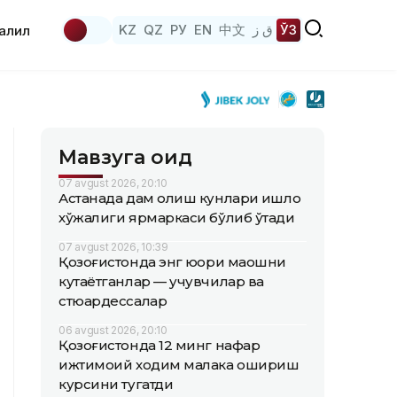
KZ
QZ
РУ
EN
中文
ق ز
ЎЗ
аҳлил
Мавзуга оид
07 avgust 2026, 20:10
Астанада дам олиш кунлари қишлоқ
хўжалиги ярмаркаси бўлиб ўтади
07 avgust 2026, 10:39
Қозоғистонда энг юқори маошни
кутаётганлар — учувчилар ва
стюардессалар
06 avgust 2026, 20:10
Қозоғистонда 12 минг нафар
ижтимоий ходим малака ошириш
курсини тугатди