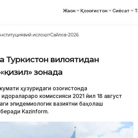
Жаҳон
Қозоғистон
Сиёсат
Т
нституциявий ислоҳот
Сайлов-2026
да Туркистон вилоятидан
«қизил» зонада
укумати ҳузуридаги Қозоғистонда
 идоралараро комиссияси 2021 йил 18 август
даги эпидемиологик вазиятни баҳолаш
беради Kazinform.