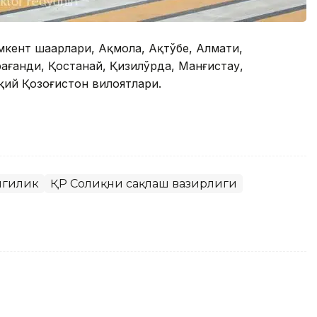
кент шаҳарлари, Ақмола, Ақтўбе, Алмати,
ағанди, Қостанай, Қизилўрда, Манғистау,
ий Қозоғистон вилоятлари.
нгилик
ҚР Соғлиқни сақлаш вазирлиги