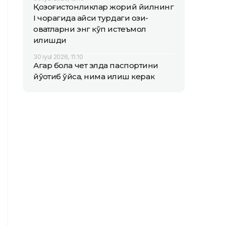
Қозоғистонликлар жорий йилнинг
I чорагида қайси турдаги озиқ-
овқатларни энг кўп истеъмол
қилишди
30 iyul 2026, 11:10
Агар бола чет элда паспортини
йўқотиб қўйса, нима қилиш керак