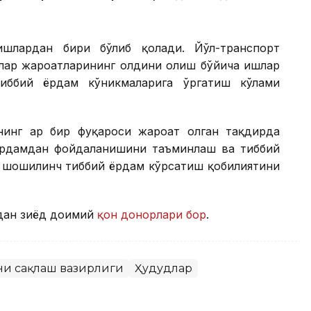
ишлардан бири бўлиб қолади. Йўл-транспорт
лар жароҳатларининг олдини олиш бўйича ишлар
тиббий ёрдам кўникмаларига ўргатиш кўлами
нинг ҳар бир фуқароси жароҳат олган тақдирда
ёрдамдан фойдаланишини таъминлаш ва тиббий
а шошилинч тиббий ёрдам кўрсатиш қобилиятини
дан зиёд доимий
қон донорлари бор
.
ни сақлаш вазирлиги
Ҳудудлар