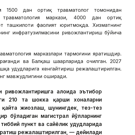
ам 1500 дан ортиқ травматолог томонидан
 травматология маркази, 4000 дан ортиқ
ёт ташкилоти фаолият юритмоқда. Хизматнинг
 унинг инфратузилмасини ривожлантириш бўйича
равматология марказлари тармоғини яратишдир.
рағанди ва Балқаш шаҳарларида очилган. 2027
шқа ҳудудларига кенгайтириш режалаштирилган.
нг мавжудлигини оширади.
 ривожлантиришга алоҳида эътибор
аги 210 та шокка қарши хоналарни
қайта жиҳозлаш, шунингдек, тез-тез
дир бўладиган магистрал йўлларнинг
тиббий пункт ва сайёҳлик ҳудудларида
 яратиш режалаштирилган, — дейилади