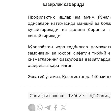
вазирлик хабарида.
Профилактик ишлар ҳам муҳим йўнал
ҳодисалари натижасида маиший ва бола
кучайтирилади ва аҳолини биринчи 
кенгайтирилади.
Кўрилаётган чора-тадбирлар мамлакат
замонавий ва юқори сифатли тиббий 
хизматларнинг фавқулодда вазиятлард
оширишга қаратилган.
Эслатиб ўтамиз, Қозоғистонда 140 минг
Соғлиқни сақлаш
Тиббиёт
ҚР Соғлиқ