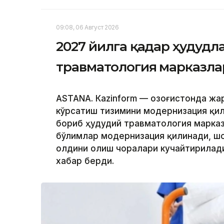
09:08, 06 Август 2026
2027 йилга қадар ҳудудл
травматология марказла
ASTANА. Кazinform — Қозоғистонда ж
кўрсатиш тизимини модернизация қил
бориб ҳудудий травматология марказ
бўлимлар модернизация қилинади, ш
олдини олиш чоралари кучайтирилади.
хабар берди.