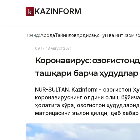
KAZINFORM
Ақорда
Тайинлов
Ҳодиса
Қонун ва интизом
Ко
Тренд:
09:17, 18 Август 2021
Коронавирус: Қозоғистон
ташқари барча ҳудудлар 
NUR-SULTAN. Kazinform - Қозоғистон Ҳ
коронавируснинг олдини олиш бўйича
ҳолатига кўра, Қозоғистон ҳудудлари
матрицасини эълон қилди, деб хабар 