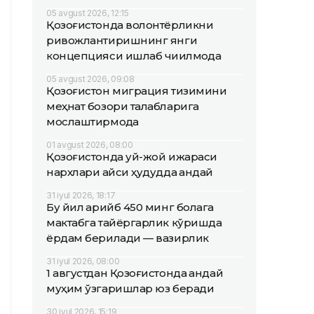
05 avgust 2026, 12:15
Қозоғистонда волонтёрликни
ривожлантиришнинг янги
концепцияси ишлаб чиқилмоқда
05 avgust 2026, 09:08
Қозоғистон миграция тизимини
меҳнат бозори талабларига
мослаштирмоқда
01 avgust 2026, 08:00
Қозоғистонда уй-жой ижараси
нархлари қайси ҳудудда қандай
31 iyul 2026, 18:17
Бу йил қарийб 450 минг болага
мактабга тайёргарлик кўришда
ёрдам берилади — вазирлик
31 iyul 2026, 08:00
1 августдан Қозоғистонда қандай
муҳим ўзгаришлар юз беради
30 iyul 2026, 15:19