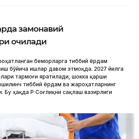
арда замонавий
ри очилади
ароҳатланган беморларга тиббий ёрдам
иш бўйича ишлар давом этмоқда. 2027 йилга
лари тармоғи яратилади, шокка қарши
ошилинч тиббий ёрдам ва жароҳатларнинг
 Бу ҳақда ҚР Соғлиқни сақлаш вазирлиги