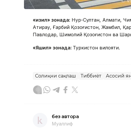
«Қизил» зонада:
Нур-Султан, Алмати, Чим
Атирау, Ғарбий Қозоғистон, Жамбил, Қар
Павлодар, Шимолий Қозоғистон ва Шарқ
«Яшил» зонада:
Туркистон вилояти.
Соғлиқни сақлаш
Тиббиёт
Асосий я
без автора
Муаллиф