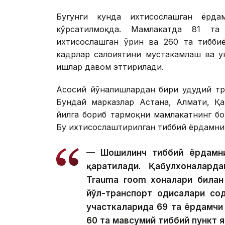
Бугунги кунда ихтисослашган ёрд
кўрсатилмоқда. Мамлакатда 81 та
ихтисослашган ўрин ва 260 та тибби
кадрлар салоҳиятини мустаҳкамлаш ва
ишлар давом эттирилади.
Асосий йўналишлардан бири ҳудудий т
Бундай марказлар Астана, Алмати, Қа
йилга бориб тармоқни мамлакатнинг бо
Бу ихтисослаштирилган тиббий ёрдамни
— Шошилинч тиббий ёрдамни
қаратилади. Қабулхоналард
Trauma room хоналари билан 
йўл-транспорт ҳодисалари со
участкаларида 69 та ёрдамчи 
60 та мавсумий тиббий пункт