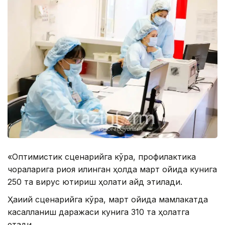
«Оптимистик сценарийга кўра, профилактика
чораларига риоя қилинган ҳолда март ойида кунига
250 та вирус юқтириш ҳолати қайд этилади.
Ҳақиқий сценарийга кўра, март ойида мамлакатда
касалланиш даражаси кунига 310 та ҳолатга
етади.