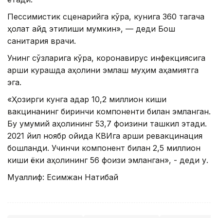
Пессимистик сценарийга кўра, кунига 360 тагача
ҳолат қайд этилиши мумкин», — деди Бош
санитария врачи.
Унинг сўзларига кўра, коронавирус инфекциясига
қарши курашда аҳолини эмлаш муҳим аҳамиятга
эга.
«Ҳозирги кунга қадар 10,2 миллион киши
вакцинанинг биринчи компоненти билан эмланган.
Бу умумий аҳолининг 53,7 фоизини ташкил этади.
2021 йил ноябр ойида КВИга қарши ревакцинация
бошланди. Учинчи компонент билан 2,5 миллион
киши ёки аҳолининг 56 фоизи эмланган», - деди у.
Муаллиф: Есимжан Нақтибай