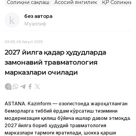
Соғлиқни сақлаш
Асосий янгилик
ҚР Соғлиқни
без автора
Муаллиф
09:08, 06 Август 2026
2027 йилга қадар ҳудудларда
замонавий травматология
марказлари очилади
ASTANА. Кazinform — Қозоғистонда жароҳатланган
беморларга тиббий ёрдам кўрсатиш тизимини
модернизация қилиш бўйича ишлар давом этмоқда.
2027 йилга бориб ҳудудий травматология
марказлари тармоғи яратилади, шокка қарши