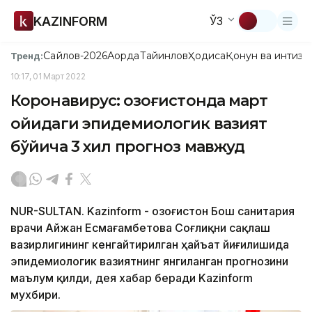
KAZINFORM
ЎЗ
Сайлов-2026
Ақорда
Тайинлов
Ҳодиса
Қонун ва интизо
Тренд:
10:17, 01 Март 2022
Коронавирус: Қозоғистонда март
ойидаги эпидемиологик вазият
бўйича 3 хил прогноз мавжуд
NUR-SULTAN. Kazinform - Қозоғистон Бош санитария
врачи Айжан Есмағамбетова Соғлиқни сақлаш
вазирлигининг кенгайтирилган ҳайъат йиғилишида
эпидемиологик вазиятнинг янгиланган прогнозини
маълум қилди, дея хабар беради Kazinform
мухбири.