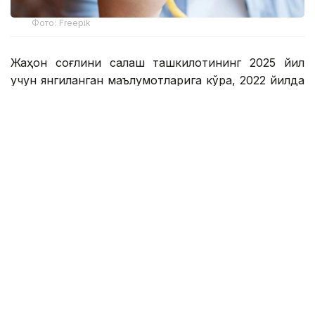
Фото: Freepik
Жаҳон соғлиқни сақлаш ташкилотининг 2025 йил
учун янгиланган маълумотларига кўра, 2022 йилда
дунёда 5-19 ёшдаги 390 миллиондан ортиқ болалар
ва ўсмирлар ортиқча вазнга эга эдилар. Улардан
160 миллиони семиз эди. Бу тенденция
Қозоғистонни четлаб ўтмади. Нима учун болалар
вазн орттирмоқда ва унинг олдини олиш
мумкинми? Кazinform мухбири бу масалани таҳлил
қилди.
Болаликдаги семизлик: расмий статистика нима
дейди?
Қозоғистондаги расмий статистика ҳам бу
муаммо тобора долзарб бўлиб бораётганини
кўрсатади. Соғлиқни сақлаш вазирлигининг