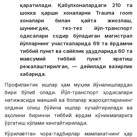
қаратилади. Қабулхоналардаги 210 та
шокка қарши хоналарни Trauma room
хоналари билан қайта жиҳозлаш,
шунингдек, тез-тез йўл-транспорт
ҳодисалари содир бўладиган магистрал
йўлларнинг участкаларида 69 та ёрдамчи
тиббий пункт ва сайёҳлик ҳудудларида 60 та
мавсумий тиббий пункт яратиш
режалаштирилган, — дейилади вазирлик
хабарида.
Профилактик ишлар ҳам муҳим йўналишлардан
бири бўлиб қолади. Йўл-транспорт ҳодисалари
натижасида маиший ва болалар жароҳатларининг
олдини олиш бўйича ишлар кучайтирилади ва
аҳолини биринчи тиббий ёрдам кўникмаларига
ўргатиш кўлами кенгайтирилади.
Кўрилаётган чора-тадбирлар мамлакатнинг ҳар