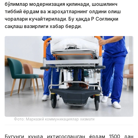
бўлимлар модернизация қилинади, шошилинч
тиббий ёрдам ва жароҳатларнинг олдини олиш
чоралари кучайтирилади. Бу ҳақда ҚР Соғлиқни
сақлаш вазирлиги хабар берди.
Фото: Марказий коммуникациялар хизмати
Бугунги кунда ихтисослашган ёрдам 1500 дан