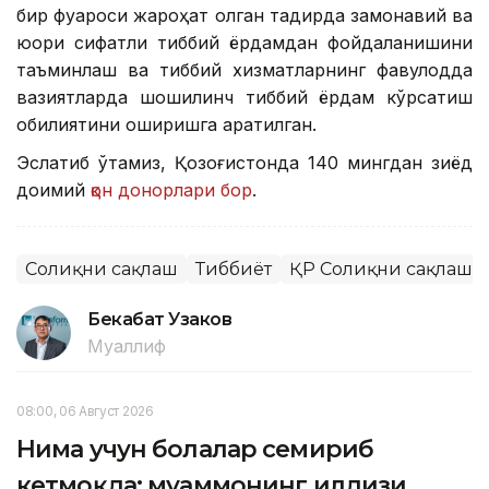
бир фуқароси жароҳат олган тақдирда замонавий ва
юқори сифатли тиббий ёрдамдан фойдаланишини
таъминлаш ва тиббий хизматларнинг фавқулодда
вазиятларда шошилинч тиббий ёрдам кўрсатиш
қобилиятини оширишга қаратилган.
Эслатиб ўтамиз, Қозоғистонда 140 мингдан зиёд
доимий
қон донорлари бор
.
Соғлиқни сақлаш
Тиббиёт
ҚР Соғлиқни сақлаш 
Бекабат Узаков
Муаллиф
08:00, 06 Август 2026
Нима учун болалар семириб
кетмоқда: муаммонинг илдизи