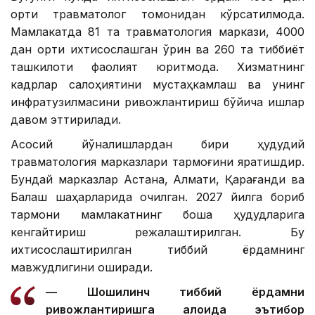
ортиқ травматолог томонидан кўрсатилмоқда.
Мамлакатда 81 та травматология маркази, 4000
дан ортиқ ихтисослашган ўрин ва 260 та тиббиёт
ташкилоти фаолият юритмоқда. Хизматнинг
кадрлар салоҳиятини мустаҳкамлаш ва унинг
инфратузилмасини ривожлантириш бўйича ишлар
давом эттирилади.
Асосий йўналишлардан бири ҳудудий
травматология марказлари тармоғини яратишдир.
Бундай марказлар Астана, Алмати, Қарағанди ва
Балқаш шаҳарларида очилган. 2027 йилга бориб
тармоқни мамлакатнинг бошқа ҳудудларига
кенгайтириш режалаштирилган. Бу
ихтисослаштирилган тиббий ёрдамнинг
мавжудлигини оширади.
— Шошилинч тиббий ёрдамни
ривожлантиришга алоҳида эътибор