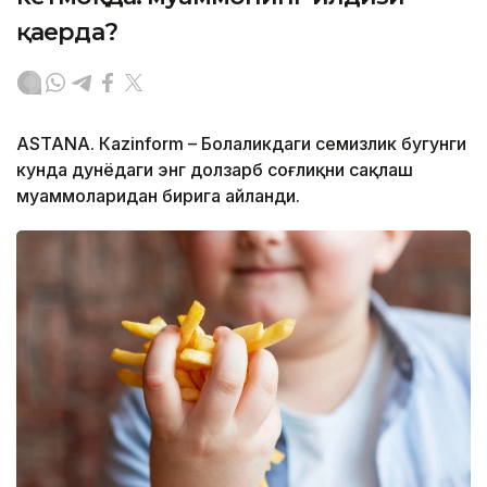
қаерда?
ASTANА. Кazinform – Болаликдаги семизлик бугунги
кунда дунёдаги энг долзарб соғлиқни сақлаш
муаммоларидан бирига айланди.