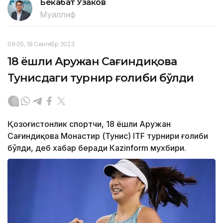
Бекабат Узаков
Муаллиф
09:05, 18 Сентябр 2023
18 ёшли Аружан Сағиндиқова
Тунисдаги турнир ғолиби бўлди
Қозоғистонлик спортчи, 18 ёшли Аружан
Сағиндиқова Монастир (Тунис) ITF турнири ғолиби
бўлди, деб хабар беради Каzinform мухбири.