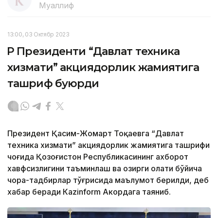
Муаллиф
13:00, 03 Октябр 2023
ҚР Президенти “Давлат техника
хизмати” акциядорлик жамиятига
ташриф буюрди
Президент Қасим-Жомарт Тоқаевга “Давлат
техника хизмати” акциядорлик жамиятига ташрифи
чоғида Қозоғистон Республикасининг ахборот
хавфсизлигини таъминлаш ва ҳозирги ҳолати бўйича
чора-тадбирлар тўғрисида маълумот берилди, деб
хабар беради Каzinform Акордага таяниб.