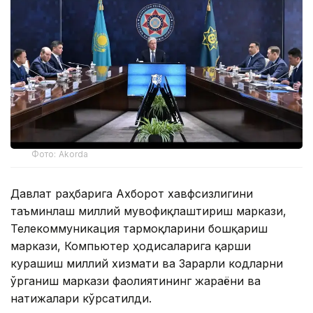
Фото: Akorda
Давлат раҳбарига Ахборот хавфсизлигини
таъминлаш миллий мувофиқлаштириш маркази,
Телекоммуникация тармоқларини бошқариш
маркази, Компьютер ҳодисаларига қарши
курашиш миллий хизмати ва Зарарли кодларни
ўрганиш маркази фаолиятининг жараёни ва
натижалари кўрсатилди.