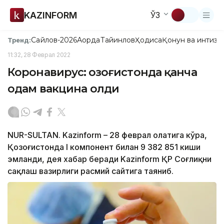
KAZINFORM
ЎЗ
Сайлов-2026
Ақорда
Тайинлов
Ҳодиса
Қонун ва интизо
Тренд:
11:32, 28 Феврал 2022
Коронавирус: Қозоғистонда қанча
одам вакцина олди
NUR-SULTAN. Kazinform – 28 феврал ҳолатига кўра,
Қозоғистонда I компонент билан 9 382 851 киши
эмланди, дея хабар беради Kazinform ҚР Соғлиқни
сақлаш вазирлиги расмий сайтига таяниб.