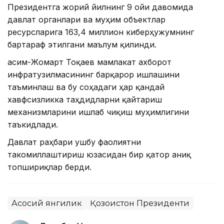
Президентга жорий йилнинг 9 ойи давомида
давлат органлари ва муҳим объектлар
ресурсларига 163,4 миллион киберҳужумнинг
бартараф этилгани маълум қилинди.
Қасим-Жомарт Тоқаев мамлакат ахборот
инфратузилмасининг барқарор ишлашини
таъминлаш ва бу соҳадаги ҳар қандай
хавфсизликка таҳдидларни қайтариш
механизмларини ишлаб чиқиш муҳимлигини
таъкидлади.
Давлат раҳбари ушбу фаолиятни
такомиллаштириш юзасидан бир қатор аниқ
топшириқлар берди.
Асосий янгилик
Қозоғистон Президенти