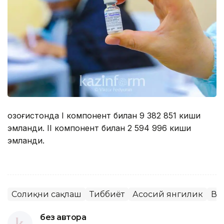
Қозоғистонда I компонент билан 9 382 851 киши
эмланди. II компонент билан 2 594 996 киши
эмланди.
Соғлиқни сақлаш
Тиббиёт
Асосий янгилик
Ва
без автора