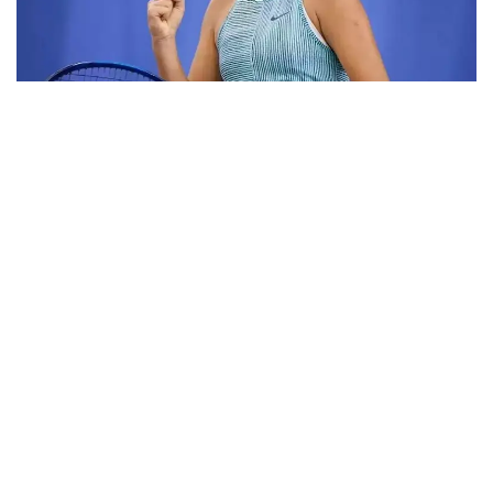
Фото: ktf.kz
Дунёнинг 829-ракеткаси, ушбу мусобақанинг 3-
ракеткаси А. Саөиндиыова финалда жаҳон
рейтингида 1253-ўринни эгаллаб турган
ҳиндистонлик Вайшнави Адкарга қарши
чемпионлик учун кураш олиб борди.
Биринчи партия кескин курашлар остида ўтди,
Аружан тай-брейкда муваффақиятли ўйнади - 7:6
(8:6).
Иккинчи сетда қозоғистонлик ёш теннисчи