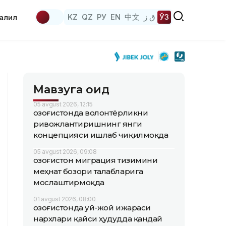
KZ
QZ
РУ
EN
中文
ق ز
ЎЗ
аҳлил
Мавзуга оид
05 avgust 2026, 12:15
Қозоғистонда волонтёрликни
ривожлантиришнинг янги
концепцияси ишлаб чиқилмоқда
05 avgust 2026, 09:08
Қозоғистон миграция тизимини
меҳнат бозори талабларига
мослаштирмоқда
01 avgust 2026, 08:00
Қозоғистонда уй-жой ижараси
нархлари қайси ҳудудда қандай