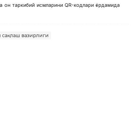
а қон таркибий қисмларини QR-кодлари ёрдамида
и сақлаш вазирлиги
ейин бепул реабилитация: уни