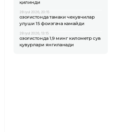
қилинди
28 iyul 2026, 20:15
Қозоғистонда тамаки чекувчилар
улуши 15 фоизгача камайди
28 iyul 2026, 13:15
Қозоғистонда 1,9 минг километр сув
қувурлари янгиланади