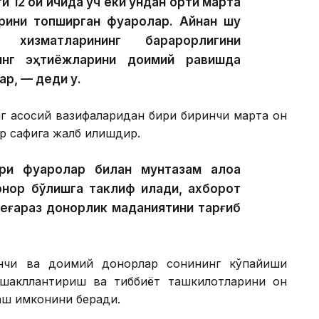
 12 ой ичида уч ёки ундан ортиқ марта
арини топширган фуқаролар. Айнан шу
хизматларининг барқарорлигини
инг эҳтиёжларини доимий равишда
ар, — деди у.
нг асосий вазифаларидан бири биринчи марта қон
 сафига жалб қилишдир.
и фуқаролар билан мунтазам алоқа
онор бўлишга таклиф қилади, ахборот
беғараз донорлик маданиятини тарғиб
инчи ва доимий донорлар сонининг кўпайиши
шакллантириш ва тиббиёт ташкилотларини қон
аш имконини беради.