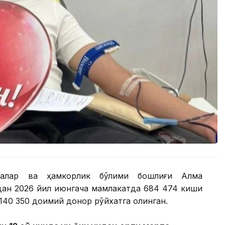
оқалар ва ҳамкорлик бўлими бошлиғи Алма
лдан 2026 йил июнгача мамлакатда 684 474 киши
140 350 доимий донор рўйхатга олинган.