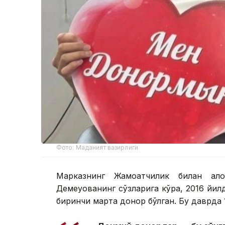
Фото: Маданият вазирлиги
Марказнинг Жамоатчилик билан ал
Демеуованинг сўзларига кўра, 2016 йи
биринчи марта донор бўлган. Бу даврда 