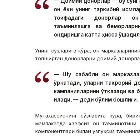
— Доимий донорлар — бу сўнгги
қон ёки унинг таркибий қисмл
тоифадаги донорлар қон 
таъминлашга ва беморларн
қондиришга катта ҳисса қўшадил
Унинг сўзларига кўра, қон марказларини
топширган донорларни доимий донорлар
— Шу сабабли қон марказлар
ўрнатади, уларни такрорий д
кампанияларини ўтказади ва 
қилади, — деди бўлим бошлиғи.
Мутахассиснинг сўзларига кўра, бир
мамлакатда хавфсиз қон таъминотини 
компонентлари билан узлуксиз таъминл