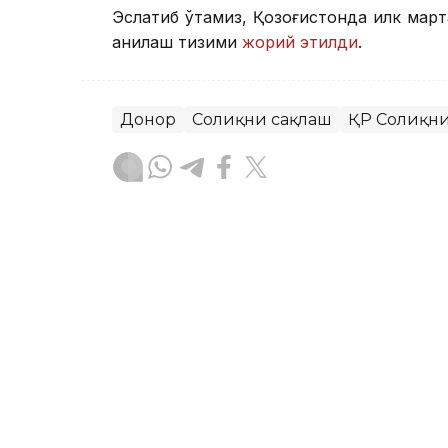
Эслатиб ўтамиз, Қозоғистонда илк март
аниқлаш тизими
жорий этилди
.
Донор
Соғлиқни сақлаш
ҚР Соғлиқн
Бекабат Узаков
Муаллиф
10:36, 26 Июл 2026
Инфаркт ва инсультдан к
қандай олиш мумкин