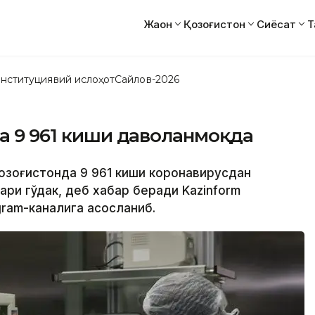
Жаҳон
Қозоғистон
Сиёсат
Т
нституциявий ислоҳот
Сайлов-2026
да 9 961 киши даволанмоқда
 Қозоғистонда 9 961 киши коронавирусдан
ри гўдак, деб хабар беради Kazinform
gram-каналига асосланиб.