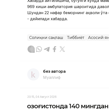
Хабарда айтилишича, бугунги кунда мамл
969 киши амбулатория шароитида давола
Шундан 22 нафар беморнинг аҳволи ўта о
- дейилади хабарда.
Соғлиқни сақлаш
Тиббиёт
Асосий я
без автора
Муаллиф
20:15, 04 Август 2026
Қозоғистонда 140 мингда