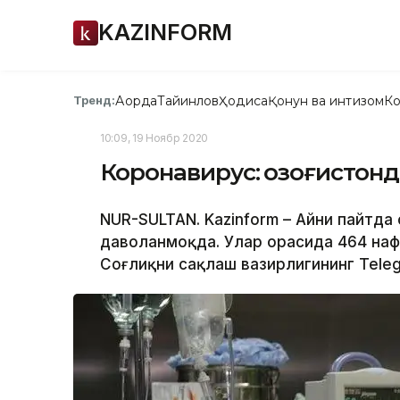
KAZINFORM
Ақорда
Тайинлов
Ҳодиса
Қонун ва интизом
Ко
Тренд:
10:09, 19 Ноябр 2020
Коронавирус: Қозоғистон
NUR-SULTAN. Kazinform – Айни пайтда
даволанмоқда. Улар орасида 464 нафа
Соғлиқни сақлаш вазирлигининг Tele