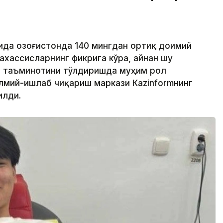
чида Қозоғистонда 140 мингдан ортиқ доимий
ахассисларнинг фикрига кўра, айнан шу
н таъминотини тўлдиришда муҳим рол
илмий-ишлаб чиқариш маркази Кazinformнинг
илди.