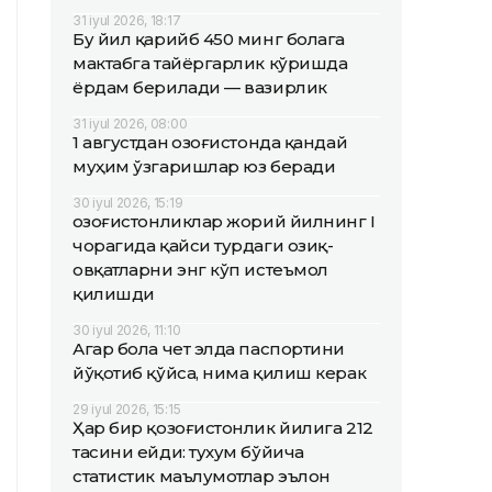
31 iyul 2026, 18:17
Бу йил қарийб 450 минг болага
мактабга тайёргарлик кўришда
ёрдам берилади — вазирлик
31 iyul 2026, 08:00
1 августдан Қозоғистонда қандай
муҳим ўзгаришлар юз беради
30 iyul 2026, 15:19
Қозоғистонликлар жорий йилнинг I
чорагида қайси турдаги озиқ-
овқатларни энг кўп истеъмол
қилишди
30 iyul 2026, 11:10
Агар бола чет элда паспортини
йўқотиб қўйса, нима қилиш керак
29 iyul 2026, 15:15
Ҳар бир қозоғистонлик йилига 212
тасини ейди: тухум бўйича
статистик маълумотлар эълон