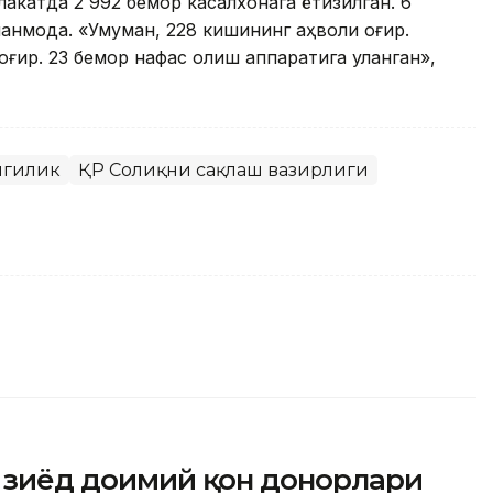
акатда 2 992 бемор касалхонага ётқизилган. 6
нмоқда. «Умуман, 228 кишининг аҳволи оғир.
ғир. 23 бемор нафас олиш аппаратига уланган»,
нгилик
ҚР Соғлиқни сақлаш вазирлиги
н зиёд доимий қон донорлари