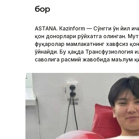
бор
ASTANА. Кazinform — Сўнгги ўн йил и
қон донорлари рўйхатга олинган. Мут
фуқаролар мамлакатнинг хавфсиз қо
ўйнайди. Бу ҳақда Трансфузиология 
саволига расмий жавобида маълум қ