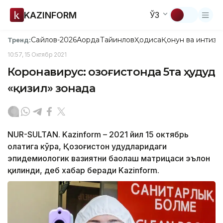
KAZINFORM
ЎЗ
Сайлов-2026
Ақорда
Тайинлов
Ҳодиса
Қонун ва интизо
Тренд:
10:57, 15 Октябр 2021
Коронавирус: Қозоғистонда 5та ҳудуд
«қизил» зонада
NUR-SULTAN. Kazinform – 2021 йил 15 октябрь
ҳолатига кўра, Қозоғистон ҳудудларидаги
эпидемиологик вазиятни баҳолаш матрицаси эълон
қилинди, деб хабар беради Kazinform.