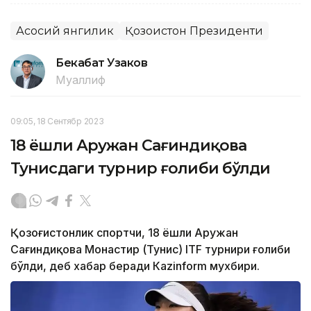
Асосий янгилик
Қозоғистон Президенти
Бекабат Узаков
Муаллиф
09:05, 18 Сентябр 2023
18 ёшли Аружан Сағиндиқова
Тунисдаги турнир ғолиби бўлди
Қозоғистонлик спортчи, 18 ёшли Аружан
Сағиндиқова Монастир (Тунис) ITF турнири ғолиби
бўлди, деб хабар беради Каzinform мухбири.