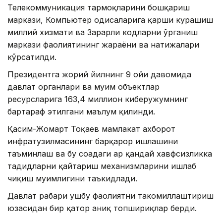
Телекоммуникация тармоқларини бошқариш
маркази, Компьютер ҳодисаларига қарши курашиш
миллий хизмати ва Зарарли кодларни ўрганиш
маркази фаолиятининг жараёни ва натижалари
кўрсатилди.
Президентга жорий йилнинг 9 ойи давомида
давлат органлари ва муҳим объектлар
ресурсларига 163,4 миллион киберҳужумнинг
бартараф этилгани маълум қилинди.
Қасим-Жомарт Тоқаев мамлакат ахборот
инфратузилмасининг барқарор ишлашини
таъминлаш ва бу соҳадаги ҳар қандай хавфсизликка
таҳдидларни қайтариш механизмларини ишлаб
чиқиш муҳимлигини таъкидлади.
Давлат раҳбари ушбу фаолиятни такомиллаштириш
юзасидан бир қатор аниқ топшириқлар берди.