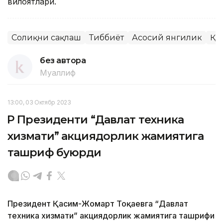
вилоятлари.
Соғлиқни сақлаш
Тиббиёт
Асосий янгилик
ҚР
без автора
Муаллиф
13:00, 03 Октябр 2023
ҚР Президенти “Давлат техника
хизмати” акциядорлик жамиятига
ташриф буюрди
Президент Қасим-Жомарт Тоқаевга “Давлат
техника хизмати” акциядорлик жамиятига ташрифи