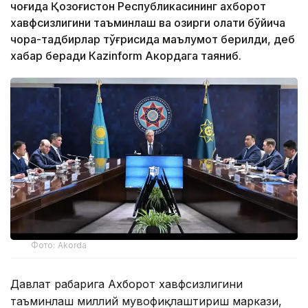
чоғида Қозоғистон Республикасининг ахборот
хавфсизлигини таъминлаш ва ҳозирги ҳолати бўйича
чора-тадбирлар тўғрисида маълумот берилди, деб
хабар беради Каzinform Акордага таяниб.
Фото: Akorda
Давлат раҳбарига Ахборот хавфсизлигини
таъминлаш миллий мувофиқлаштириш маркази,