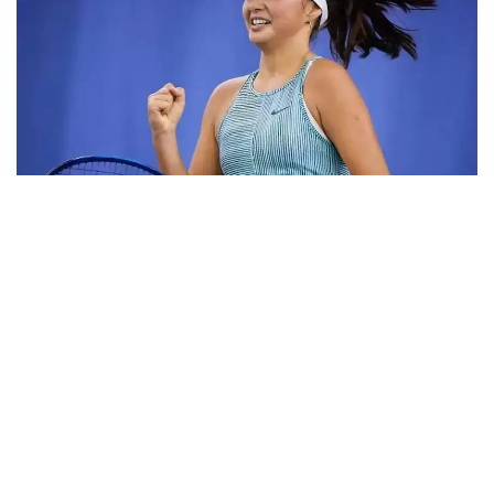
Фото: ktf.kz
Дунёнинг 829-ракеткаси, ушбу мусобақанинг 3-
ракеткаси А. Саөиндиыова финалда жаҳон
рейтингида 1253-ўринни эгаллаб турган
ҳиндистонлик Вайшнави Адкарга қарши
чемпионлик учун кураш олиб борди.
Биринчи партия кескин курашлар остида ўтди,