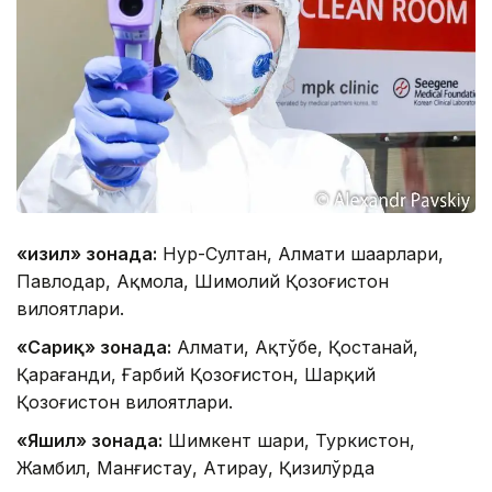
«Қизил» зонада:
Нур-Султан, Алмати шаҳарлари,
Павлодар, Ақмола, Шимолий Қозоғистон
вилоятлари.
«Сариқ» зонада:
Алмати, Ақтўбе, Қостанай,
Қарағанди, Ғарбий Қозоғистон, Шарқий
Қозоғистон вилоятлари.
«Яшил» зонада:
Шимкент шаҳри, Туркистон,
Жамбил, Манғистау, Атирау, Қизилўрда