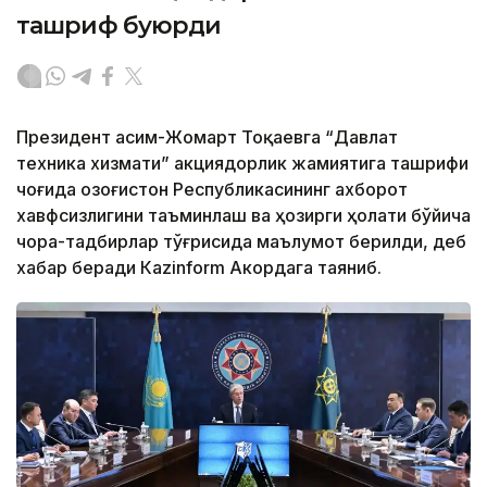
ташриф буюрди
Президент Қасим-Жомарт Тоқаевга “Давлат
техника хизмати” акциядорлик жамиятига ташрифи
чоғида Қозоғистон Республикасининг ахборот
хавфсизлигини таъминлаш ва ҳозирги ҳолати бўйича
чора-тадбирлар тўғрисида маълумот берилди, деб
хабар беради Каzinform Акордага таяниб.