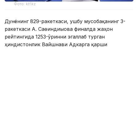
Фото: ktf.kz
Дунёнинг 829-ракеткаси, ушбу мусобақанинг 3-
ракеткаси А. Саөиндиыова финалда жаҳон
рейтингида 1253-ўринни эгаллаб турган
ҳиндистонлик Вайшнави Адкарга қарши
чемпионлик учун кураш олиб борди.
Биринчи партия кескин курашлар остида ўтди,
Аружан тай-брейкда муваффақиятли ўйнади - 7:6
(8:6).
Иккинчи сетда қозоғистонлик ёш теннисчи
рақибига ҳеч қандай имконият қолдирмади - 6:0.
Шу тариқа Аружан Сағиндиқова муҳим ғалабага
эришди.
Эслатиб ўтамиз, аввалроқ Аружан Сағиндиқова
Тунисдаги мусобақа финалига чиққани ҳақида