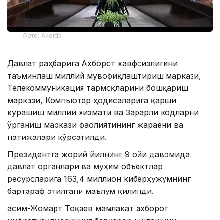
Фото: Akorda
Давлат раҳбарига Ахборот хавфсизлигини
таъминлаш миллий мувофиқлаштириш маркази,
Телекоммуникация тармоқларини бошқариш
маркази, Компьютер ҳодисаларига қарши
курашиш миллий хизмати ва Зарарли кодларни
ўрганиш маркази фаолиятининг жараёни ва
натижалари кўрсатилди.
Президентга жорий йилнинг 9 ойи давомида
давлат органлари ва муҳим объектлар
ресурсларига 163,4 миллион киберҳужумнинг
бартараф этилгани маълум қилинди.
Қасим-Жомарт Тоқаев мамлакат ахборот