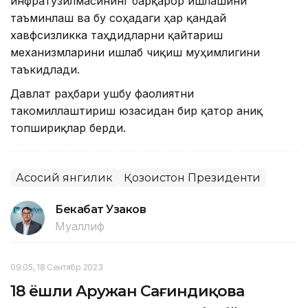
инфратузилмасининг барқарор ишлашини
таъминлаш ва бу соҳадаги ҳар қандай
хавфсизликка таҳдидларни қайтариш
механизмларини ишлаб чиқиш муҳимлигини
таъкидлади.
Давлат раҳбари ушбу фаолиятни
такомиллаштириш юзасидан бир қатор аниқ
топшириқлар берди.
Асосий янгилик
Қозоғистон Президенти
Бекабат Узаков
Муаллиф
09:05, 18 Сентябр 2023
18 ёшли Аружан Сағиндиқова