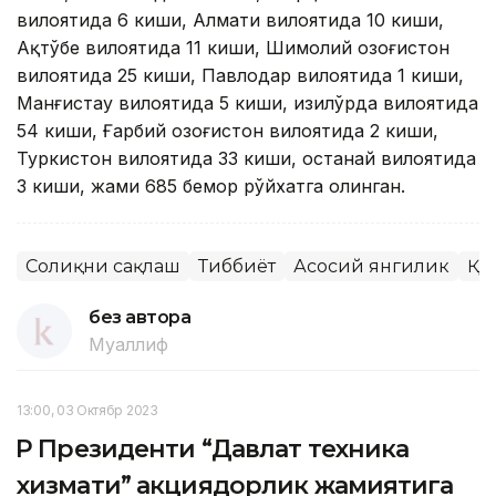
вилоятида 6 киши, Алмати вилоятида 10 киши,
Ақтўбе вилоятида 11 киши, Шимолий Қозоғистон
вилоятида 25 киши, Павлодар вилоятида 1 киши,
Манғистау вилоятида 5 киши, Қизилўрда вилоятида
54 киши, Ғарбий Қозоғистон вилоятида 2 киши,
Туркистон вилоятида 33 киши, Қостанай вилоятида
3 киши, жами 685 бемор рўйхатга олинган.
Соғлиқни сақлаш
Тиббиёт
Асосий янгилик
ҚР
без автора
Муаллиф
13:00, 03 Октябр 2023
ҚР Президенти “Давлат техника
хизмати” акциядорлик жамиятига