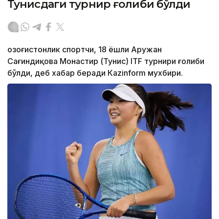
Тунисдаги турнир ғолиби бўлди
Қозоғистонлик спортчи, 18 ёшли Аружан
Сағиндиқова Монастир (Тунис) ITF турнири ғолиби
бўлди, деб хабар беради Каzinform мухбири.