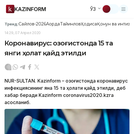
KAZINFORM
ЎЗ
Сайлов-2026
Ақорда
Тайинлов
Ҳодиса
Қонун ва интизо
Тренд:
14:29, 07 Апрел 2020
Коронавирус: Қозоғистонда 15 та
янги ҳолат қайд этилди
NUR-SULTAN. Kazinform – Қозоғистонда коронавирус
инфекциясининг яна 15 та ҳолати қайд этилди, деб
хабар беради Kazinform coronavirus2020.kzга
асосланиб.