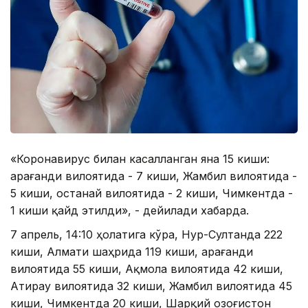
«Коронавирус билан касалланган яна 15 киши:
Қарағанди вилоятида - 7 киши, Жамбил вилоятида -
5 киши, Қостанай вилоятида - 2 киши, Чимкентда -
1 киши қайд этилди», - дейилади хабарда.
7 апрель, 14:10 ҳолатига кўра, Нур-Султанда 222
киши, Алмати шаҳрида 119 киши, Қарағанди
вилоятида 55 киши, Ақмола вилоятида 42 киши,
Атирау вилоятида 32 киши, Жамбил вилоятида 45
киши, Чимкентда 20 киши, Шарқий Қозоғистон