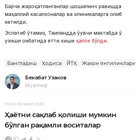
Барча жароҳатланганлар шошилинч равишда
маҳаллий касалхоналар ва клиникаларга олиб
кетилди.
Эслатиб ўтамиз, Таиландда ўқувчи мактабда ўқ
узиши оқибатида етти киши
ҳалок бўлди
.
Бангладеш
Ҳодиса
ЙТҲ
Жаҳон янгиликлари
Бекабат Узаков
Муаллиф
09:00, 08 Август 2026
Ҳаётни сақлаб қолиши мумкин
бўлган рақамли воситалар