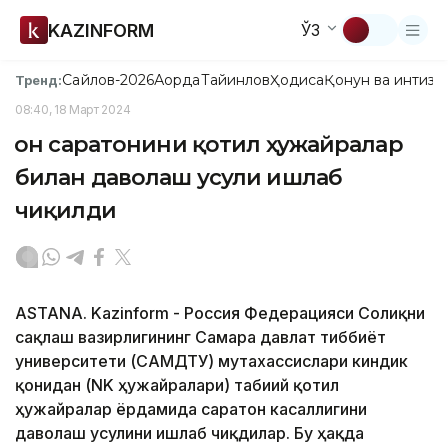
KAZINFORM
ЎЗ
Сайлов-2026
Ақорда
Тайинлов
Ҳодиса
Қонун ва интизо
Тренд:
08:40, 18 Март 2024
Қон саратонини қотил ҳужайралар
билан даволаш усули ишлаб
чиқилди
ASTANA. Kazinform - Россия Федерацияси Соғлиқни
сақлаш вазирлигининг Самара давлат тиббиёт
университети (САМДТУ) мутахассислари киндик
қонидан (NK ҳужайралари) табиий қотил
ҳужайралар ёрдамида саратон касаллигини
даволаш усулини ишлаб чиқдилар. Бу ҳақда