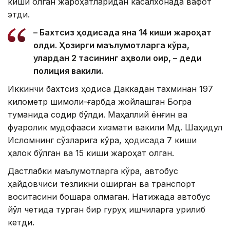
киши олган жароҳатларидан касалхонада вафот
этди.
– Бахтсиз ҳодисада яна 14 киши жароҳат
олди. Ҳозирги маълумотларга кўра,
улардан 2 тасининг аҳволи оғир, – деди
полиция вакили.
Иккинчи бахтсиз ҳодиса Даккадан тахминан 197
километр шимоли-ғарбда жойлашган Богра
туманида содир бўлди. Маҳаллий ёнғин ва
фуқаролик мудофааси хизмати вакили Мд. Шаҳидул
Исломнинг сўзларига кўра, ҳодисада 7 киши
ҳалок бўлган ва 15 киши жароҳат олган.
Дастлабки маълумотларга кўра, автобус
ҳайдовчиси тезликни оширган ва транспорт
воситасини бошқара олмаган. Натижада автобус
йўл четида турган бир гуруҳ ишчиларга урилиб
кетди.