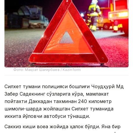
Фото: Мақсат Шағирбаев / Kazinform
Силхет тумани полицияси бошлиғи Чоудҳурй Мд
Забер Садекнинг сўзларига кўра, мамлакат
пойтахти Даккадан тахминан 240 километр
шимоли-шарқда жойлашган Силхет туманида
иккита йўловчи автобуси тўқнашди.
Саккиз киши воқеа жойида ҳалок бўлди. Яна бир