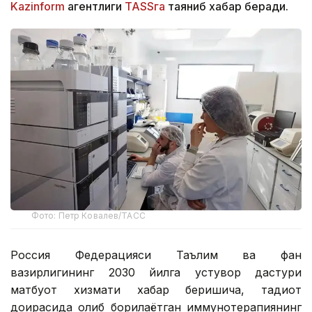
Kazinform
агентлиги
TASSга
таяниб хабар беради.
Фото: Петр Ковалев/ТАСС
Россия Федерацияси Таълим ва фан
вазирлигининг 2030 йилга устувор дастури
матбуот хизмати хабар беришича, тадқиқот
доирасида олиб борилаётган иммунотерапиянинг