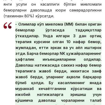
янги усули қон касаллиги бўлган миеломали
беморларни даволашда юқори самарадорликни
(тахминан 80%) кўрсатди.
- Олимлар кўп миелома (ММ) билан оғриган
беморлар ўртасида тадқиқотлар
ўтказдилар. Унда илгари 3 дан ортиқ
терапия курсини олган 10 нафар бемор,
жумладан, етти эркак ва уч аёл иштирок
этди. Барча беморлар NK ҳужайраларининг
ҳафталик инъекцияларини олдилар.
Даволаш натижасида саккиз нафар бемор
терапияга жавоб берди, иккитаси заиф
жавоб берди, уларнинг аҳволи барқарор
бўлиб қолди. Бу касалликнинг янада
мураккаб кечаётганини кўрсатиши ва
ижобий натижаларга эришиш учун
қўшимча даволаш чораларини талаб