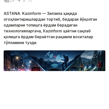
ASTANA. Kazinform — Зилзила ҳақида
огоҳлантиришлардан тортиб, бедарак йўқолган
одамларни топишга ёрдам берадиган
технологияларгача, Кazinform ҳаётни сақлаб
қолишга ёрдам бераётган рақамли воситалар
тўпламини тузди.