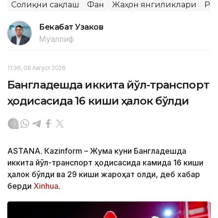
Соғлиқни сақлаш
Фан
Жаҳон янгиликлари
Ро
Бекабат Узаков
Муаллиф
11:36, 08 Август 2026
Бангладешда иккита йўл-транспорт
ҳодисасида 16 киши ҳалок бўлди
ASTANА. Кazinform – Жума куни Бангладешда
иккита йўл-транспорт ҳодисасида камида 16 киши
ҳалок бўлди ва 29 киши жароҳат олди, деб хабар
берди
Xinhua
.