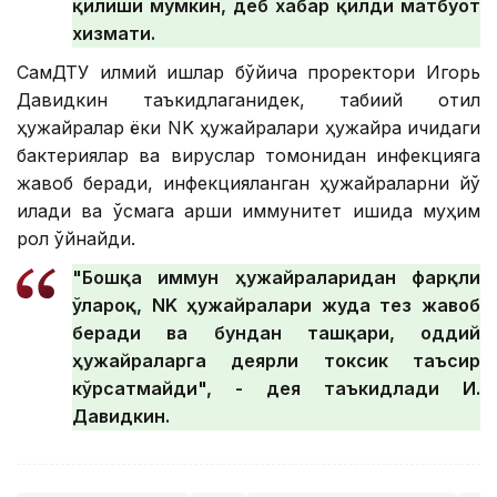
қилиши мумкин, деб хабар қилди матбуот
хизмати.
СамДТУ илмий ишлар бўйича проректори Игорь
Давидкин таъкидлаганидек, табиий қотил
ҳужайралар ёки NK ҳужайралари ҳужайра ичидаги
бактериялар ва вируслар томонидан инфекцияга
жавоб беради, инфекцияланган ҳужайраларни йўқ
қилади ва ўсмага қарши иммунитет ишида муҳим
рол ўйнайди.
"Бошқа иммун ҳужайраларидан фарқли
ўлароқ, NK ҳужайралари жуда тез жавоб
беради ва бундан ташқари, оддий
ҳужайраларга деярли токсик таъсир
кўрсатмайди", - дея таъкидлади И.
Давидкин.