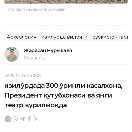
Фото: Қизилўрда вилояти ҳокимлиги
Археология
Қизилўрда вилояти
Қозоғистон тари
Жарасқан Нұрыбаев
Муаллиф
09:08, 03 Август 2026
Қизилўрдада 300 ўринли касалхона,
Президент кутубхонаси ва янги
театр қурилмоқда