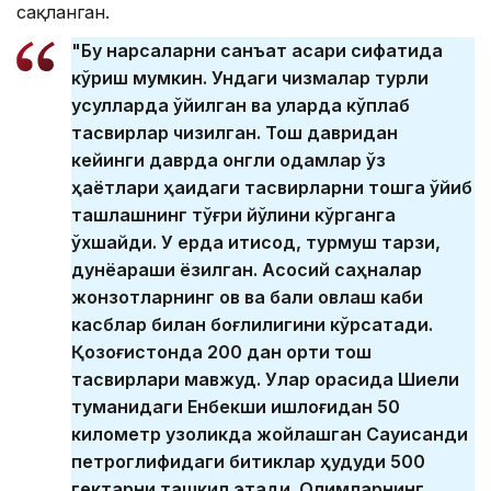
сақланган.
"Бу нарсаларни санъат асари сифатида
кўриш мумкин. Ундаги чизмалар турли
усулларда ўйилган ва уларда кўплаб
тасвирлар чизилган. Тош давридан
кейинги даврда онгли одамлар ўз
ҳаётлари ҳақидаги тасвирларни тошга ўйиб
ташлашнинг тўғри йўлини кўрганга
ўхшайди. У ерда иқтисод, турмуш тарзи,
дунёқараши ёзилган. Асосий саҳналар
жонзотларнинг ов ва балиқ овлаш каби
касблар билан боғлиқлигини кўрсатади.
Қозоғистонда 200 дан ортиқ тош
тасвирлари мавжуд. Улар орасида Шиели
туманидаги Енбекши қишлоғидан 50
километр узоқликда жойлашган Сауисқандиқ
петроглифидаги битиклар ҳудуди 500
гектарни ташкил этади. Олимларнинг