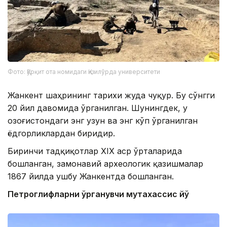
Фото: Қўрқит ота номидаги Қизилўрда университети
Жанкент шаҳрининг тарихи жуда чуқур. Бу сўнгги
20 йил давомида ўрганилган. Шунингдек, у
Қозоғистондаги энг узун ва энг кўп ўрганилган
ёдгорликлардан биридир.
Биринчи тадқиқотлар ХІХ аср ўрталарида
бошланган, замонавий археологик қазишмалар
1867 йилда ушбу Жанкентда бошланган.
Петроглифларни ўрганувчи мутахассис йўқ