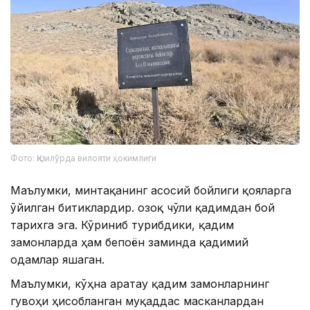
Фото: Қизилўрда вилояти ҳокимлиги
Маълумки, минтақанинг асосий бойлиги қояларга
ўйилган битиклардир. Қозоқ чўли қадимдан бой
тарихга эга. Кўриниб турибдики, қадим
замонларда ҳам бепоён заминда қадимий
одамлар яшаган.
Маълумки, кўҳна Қаратау қадим замонларнинг
гувоҳи ҳисобланган муқаддас масканлардан