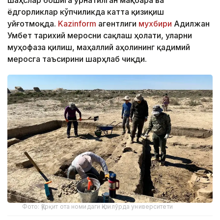
шаҳслар бошига ўрнатилган мақбара ва
ёдгорликлар кўпчиликда катта қизиқиш
уйғотмоқда.
Kazinform
агентлиги
мухбири
Адилжан
Умбет тарихий меросни сақлаш ҳолати, уларни
муҳофаза қилиш, маҳаллий аҳолининг қадимий
меросга таъсирини шарҳлаб чиқди.
Фото: Қўрқит ота номидаги Қизилўрда университети