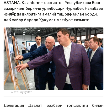
ASTANА. Кazinform – Қозоғистон Республикаси Бош
вазирининг биринчи ўринбосари Нурлибек Налибаев
Қизилўрда вилоятига амалий ташриф билан борди,
деб хабар беради Ҳукумат матбуот хизмати.
Фото: Ҳукумат
Делегация Давлат раҳбари топшириғи билан