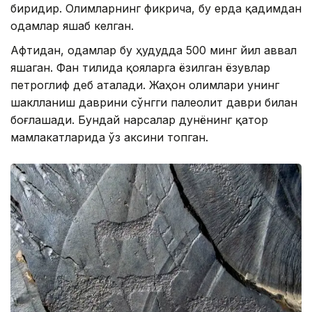
биридир. Олимларнинг фикрича, бу ерда қадимдан
одамлар яшаб келган.
Афтидан, одамлар бу ҳудудда 500 минг йил аввал
яшаган. Фан тилида қояларга ёзилган ёзувлар
петроглиф деб аталади. Жаҳон олимлари унинг
шаклланиш даврини сўнгги палеолит ​​даври билан
боғлашади. Бундай нарсалар дунёнинг қатор
мамлакатларида ўз аксини топган.