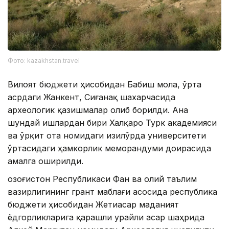
Фото: kazakhstan.travel
Вилоят бюджети ҳисобидан Бабиш мола, ўрта
асрдаги Жанкент, Сиғанақ шахарчасида
археологик қазишмалар олиб борилди. Ана
шундай ишлардан бири Халқаро Турк академияси
ва Қўрқит ота номидаги Қизилўрда университети
ўртасидаги ҳамкорлик меморандуми доирасида
амалга оширилди.
Қозоғистон Республикаси Фан ва олий таълим
вазирлигининг грант маблағи асосида республика
бюджети ҳисобидан Жетиасар маданият
ёдгорликларига қарашли Қурайли асар шаҳрида