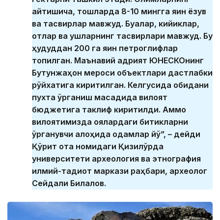
айтишича, тошларда 8-10 мингга яқин ёзув
ва тасвирлар мавжуд. Буқалар, кийиклар,
отлар ва қушларнинг тасвирлари мавжуд. Бу
ҳудуддан 200 га яқин петроглифлар
топилган. Маънавий қадрият ЮНEСКОнинг
Бутунжаҳон мероси объектлари дастлабки
рўйхатига киритилган. Келгусида обидани
пухта ўрганиш мақсадида вилоят
бюджетига таклиф киритилди. Аммо
вилоятимизда қоялардаги битикларни
ўрганувчи алоҳида одамлар йўқ”, – дейди
Қўрқит ота номидаги Қизилўрда
университети археология ва этнография
илмий-тадқиқот маркази раҳбари, археолог
Сейдали Билалов.