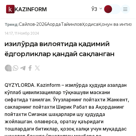
KAZINFORM
ЎЗ
Сайлов-2026
Ақорда
Тайинлов
Ҳодиса
Қонун ва интизо
Тренд:
14:17, 11 Ноябр 2024
Қизилўрда вилоятида қадимий
ёдгорликлар қандай сақланган
QYZYLORDA. Kazinform – Қизилўрда ҳудуди азалдан
кўплаб цивилизациялар тўқнашуви маскани
сифатида танилган. Ўғузларнинг пойтахти Жанкент,
сакларнинг пойтахти Ширик Рабат ва Ақорданинг
пойтахти Сиғанак шаҳарлари шу ҳудудда
жойлашган. Қолаверса, Қоратау қаъридаги
тошлардаги битиклар, қозоқ халқи учун муқаддас