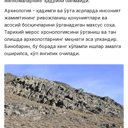
йилномаларнинг қадрини билмайди.
Археология – қадимги ва ўрта асрларда инсоният
жамиятининг ривожланиш қонуниятлари ва
асосий босқичларини ўрганадиган махсус соҳа.
Тарихий мерос хронологиясини ўрганиш ва тан
олишда археологларнинг меҳнати эса улкандир.
Бинобарин, бу борада кенг кўламли ишлар амалга
оширилса, кўп янгилик очилади.