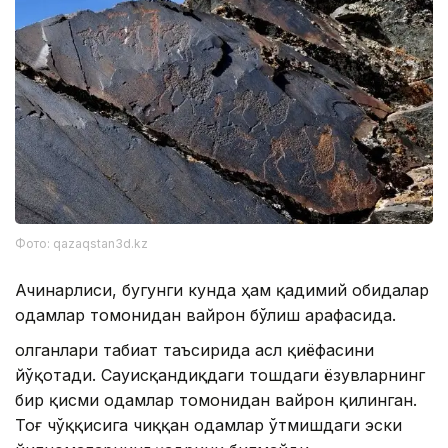
Фото: qazaqstan3d.kz
Ачинарлиси, бугунги кунда ҳам қадимий обидалар
одамлар томонидан вайрон бўлиш арафасида.
Қолганлари табиат таъсирида асл қиёфасини
йўқотади. Сауисқандиқдаги тошдаги ёзувларнинг
бир қисми одамлар томонидан вайрон қилинган.
Тоғ чўққисига чиққан одамлар ўтмишдаги эски