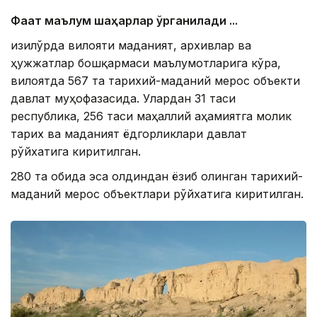
Фақат маълум шаҳарлар ўрганилади ...
Қизилўрда вилояти маданият, архивлар ва
ҳужжатлар бошқармаси маълумотларига кўра,
вилоятда 567 та тарихий-маданий мерос объекти
давлат муҳофазасида. Улардан 31 таси
республика, 256 таси маҳаллий аҳамиятга молик
тарих ва маданият ёдгорликлари давлат
рўйхатига киритилган.
280 та обида эса олдиндан ёзиб олинган тарихий-
маданий мерос объектлари рўйхатига киритилган.