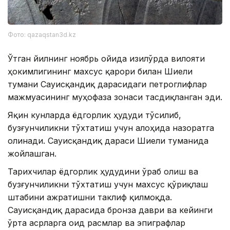
Фото: qazaqstan3d.kz
Ўтган йилнинг ноябрь ойида Қизилўрда вилояти
ҳокимлигининг махсус қарори билан Шиели
тумани Сауисқандиқ дарасидаги петроглифлар
мажмуасининг муҳофаза зонаси тасдиқланган эди.
Яқин кунларда ёдгорлик ҳудуди тўсилиб,
бузғунчиликни тўхтатиш учун алоҳида назоратга
олинади. Сауисқандиқ дараси Шиели туманида
жойлашган.
Тарихчилар ёдгорлик ҳудудини ўраб олиш ва
бузғунчиликни тўхтатиш учун махсус қўриқлаш
штабини ажратишни таклиф қилмоқда.
Сауисқандиқ дарасида бронза даври ва кейинги
ўрта асрларга оид расмлар ва эпиграфлар