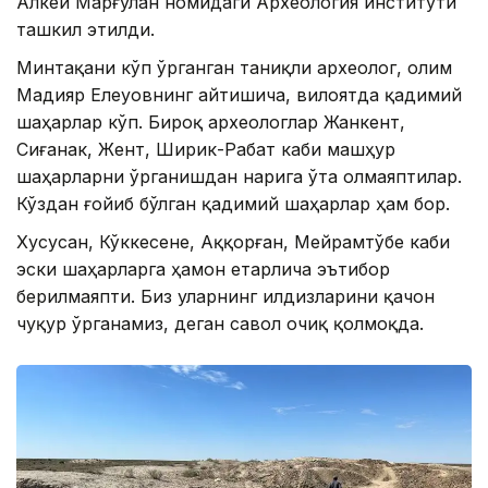
Алкей Марғулан номидаги Археология институти
ташкил этилди.
Минтақани кўп ўрганган таниқли археолог, олим
Мадияр Елеуовнинг айтишича, вилоятда қадимий
шаҳарлар кўп. Бироқ археологлар Жанкент,
Сиғанак, Жент, Ширик-Рабат каби машҳур
шаҳарларни ўрганишдан нарига ўта олмаяптилар.
Кўздан ғойиб бўлган қадимий шаҳарлар ҳам бор.
Хусусан, Кўккесене, Аққорған, Мейрамтўбе каби
эски шаҳарларга ҳамон етарлича эътибор
берилмаяпти. Биз уларнинг илдизларини қачон
чуқур ўрганамиз, деган савол очиқ қолмоқда.