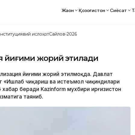
Жаҳон
Қозоғистон
Сиёсат
Т
нституциявий ислоҳот
Сайлов-2026
ия йиғими жорий этилади
утилизация йиғими жорий этилмоқда. Давлат
нг «Ишлаб чиқариш ва истеъмол чиқиндилари
 хабар беради Kazinform мухбири Қирғизистон
зматига таяниб.