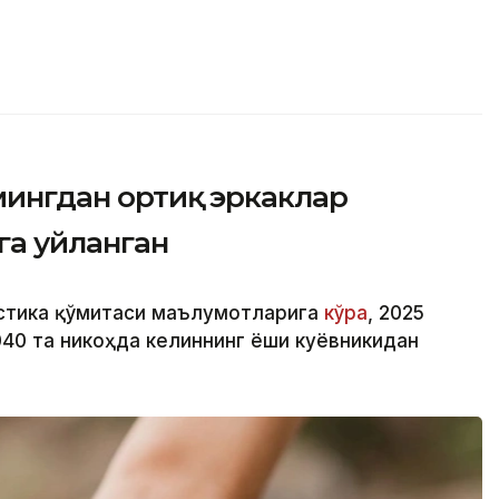
 мингдан ортиқ эркаклар
га уйланган
истика қўмитаси маълумотларига
кўра
, 2025
040 та никоҳда келиннинг ёши куёвникидан