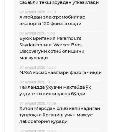
сабабли текширувдан ўтказилади
07 avgust 2026, 18:38
Хитойдан электромобиллар
экспорти 120 фоизга ошди
07 avgust 2026, 18:10
Буюк Британия Paramount
Skydanceнинг Warner Bros.
Discoveryни сотиб олишини
маъқуллади
07 avgust 2026, 16:34
NASA космонавтлари фазога чиқди
07 avgust 2026, 14:37
Таиландда ўқувчи мактабда ўқ
узди: етти киши ҳалок бўлди
07 avgust 2026, 13:39
Хитой Марсдан олиб келинадиган
тупроқни ўрганиш учун махсус
лаборатория қуради
07 avgust 2026, 12:38