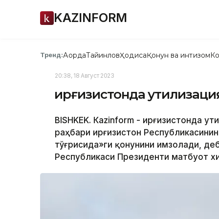
KAZINFORM
Ақорда
Тайинлов
Ҳодиса
Қонун ва интизом
Ко
Тренд:
20:38, 18 Август 2023
Қирғизистонда утилизац
BISHKEK. Кazinform - Қирғизистонда 
раҳбари Қирғизистон Республикасини
тўғрисида»ги қонунини имзолади, деб
Республикаси Президенти матбуот хи