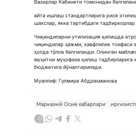
Вазирлар Кабинети томонидан белгилан
Қайта ишлаш стандартларига риоя этил
шахслар, якка тартибдаги тадбиркорла
Чиқиндиларни утилизация қилишда атро
чиқиндилар ҳажми, хавфлилик тоифаси в
ҳолда тўлов белгиланди. Олинган мабла
муҳитни муҳофаза қилиш тадбирларига 
бюджетига йўналтирилади.
Муаллиф: Гулмира Абдраҳманова
Марказий Осиё хабарлари
Қирғизист