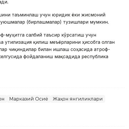
ади.
ишини таъминлаш учун юридик ёки жисмоний
р уюшмалар (бирлашмалар) тузишлари мумкин.
ф-муҳитга салбий таъсир кўрсатиш учун
а утилизация қилиш меъёрларини ҳисобга олган
ғлар чиқиндилар билан ишлаш соҳасида атроф-
келгусида фойдаланиш мақсадида республика
он
Марказий Осиё
Жаҳон янгиликлари