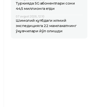
Туркияда 5G абонентлари сони
44,5 миллионга етди
07 avgust 2026, 12:10
Шимолий қутбдаги илмий
экспедицияга 22 мамлакатнинг
ўқувчилари йўл олишди