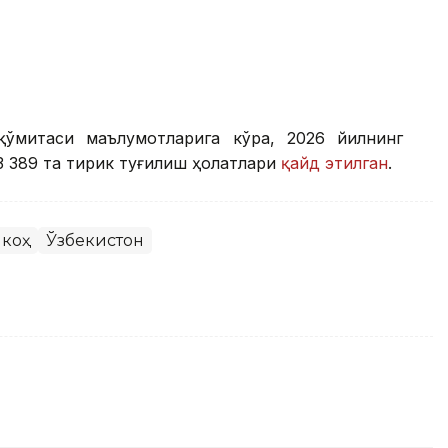
қўмитаси маълумотларига кўра, 2026 йилнинг
 389 та тирик туғилиш ҳолатлари
қайд этилган
.
коҳ
Ўзбекистон