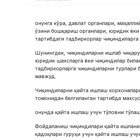
Қонунга кўра, давлат органлари, маҳалл
ўзини бошқариш органлари, юридик ёки
тартибдаги тадбиркорлар чиқиндиларга э
Шунингдек, чиқиндиларни ишлаб чиқару
юридик шахсларга ёки чиқиндилар била
тадбиркорларга чиқиндиларни турлари 
мавжуд.
Чиқиндиларни қайта ишлаш корхоналари
томонидан белгиланган тартибда махсус
Қонунда қайта ишлаш учун тўловни тўлаш
Фойдаланиш чиқиндилари қайта ишланиши
қадоқлари гуруҳи учун қайта ишлаш учу