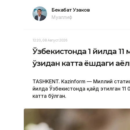
Бекабат Узаков
Муаллиф
12:20, 08 Август 2026
Ўзбекистонда 1 йилда 11
ўзидан катта ёшдаги аёл
TASHKENT. Kazinform — Миллий стат
йилда Ўзбекистонда қайд этилган 11 
катта бўлган.