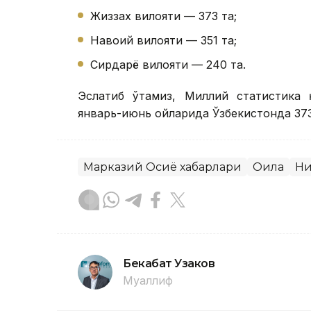
Жиззах вилояти — 373 та;
Навоий вилояти — 351 та;
Сирдарё вилояти — 240 та.
Эслатиб ўтамиз, Миллий статистика 
январь-июнь ойларида Ўзбекистонда 373
Марказий Осиё хабарлари
Оила
Ни
Бекабат Узаков
Муаллиф