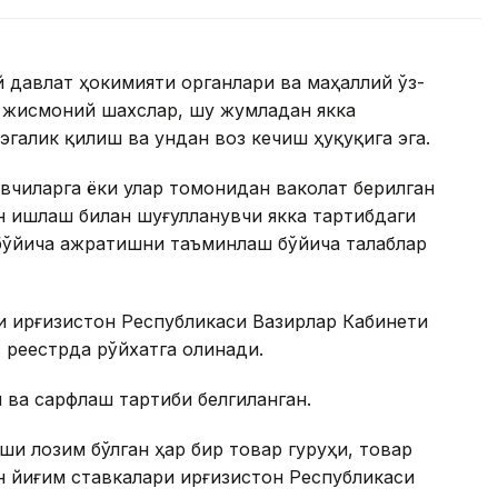
ий давлат ҳокимияти органлари ва маҳаллий ўз-
 жисмоний шахслар, шу жумладан якка
галик қилиш ва ундан воз кечиш ҳуқуқига эга.
вчиларга ёки улар томонидан ваколат берилган
н ишлаш билан шуғулланувчи якка тартибдаги
бўйича ажратишни таъминлаш бўйича талаблар
 Қирғизистон Республикаси Вазирлар Кабинети
 реестрда рўйхатга олинади.
 ва сарфлаш тартиби белгиланган.
 лозим бўлган ҳар бир товар гуруҳи, товар
н йиғим ставкалари Қирғизистон Республикаси