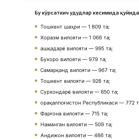
Бу кўрсаткич ҳудудлар кесимида қуйида
Тошкент шаҳри — 1 809 та;
Хоразм вилояти — 1 066 та;
Қашқадарё вилояти — 995 та;
Бухоро вилояти — 979 та;
Самарқанд вилояти — 967 та;
Тошкент вилояти — 928 та;
Сурхондарё вилояти — 850 та;
Қорақалпоғистон Республикаси — 772 т
Фарғона вилояти — 715 та;
Наманган вилояти — 509 та;
Андижон вилояти — 486 та;