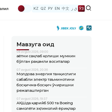
KZ
QZ
РУ
EN
中文
ق ز
ЎЗ
аҳлил
Мавзуга оид
08 avgust 2026, 09:00
Ҳаётни сақлаб қолиши мумкин
бўлган рақамли воситалар
07 avgust 2026, 20:36
Молдова энергия танқислиги
сабабли электр таъминотини
босқичма-босқич ўчиришни
режалаштирган
07 avgust 2026, 19:37
АҚШда қарийб 500 та Boeing
самолёти эҳтимолий ёриқлар