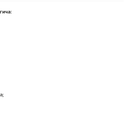
гича:
а;