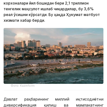
корхоналари йил бошидан бери 2,1 триллион
тенгелик маҳсулот ишлаб чиқардилар, бу 3,6%
реал ўсишни кўрсатди. Бу ҳақда Ҳукумат матбуот
хизмати хабар берди.
Фото: Kazinform
Давлат раҳбарининг миллий иқтисодиётни
диверсификация қилиш ва мамлакатнинг