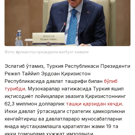
Фото: Қирғизистон президенти матбуот хизмати
Эслатиб ўтамиз, Туркия Республикаси Президенти
Режеп Таййип Эрдоған Қирғизистон
Республикасида давлат ташрифи билан
бўлиб
турибди
. Музокаралар натижасида Туркия яшил
иқтисодиёт лойиҳалари эвазига Қирғизистоннинг
62,3 миллион долларлик
ташқи қарзидан кечди
.
Икки давлат ўртасидаги стратегик ҳамкорликни
кенгайтириш ва давлатлараро муносабатларни
янада мустаҳкамлашга қаратилган жами 19 та
икки томонлама ҳужжат имзоланди.