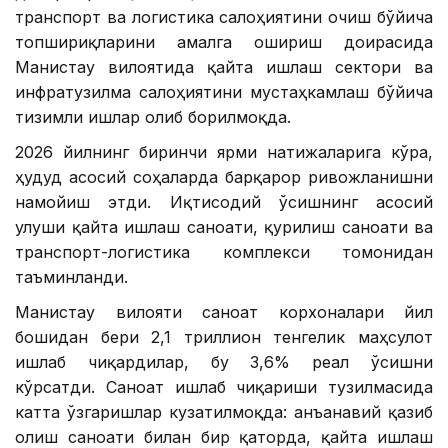
транспорт ва логистика салоҳиятини очиш бўйича
топшириқларини амалга ошириш доирасида
Манғистау вилоятида қайта ишлаш сектори ва
инфратузилма салоҳиятини мустаҳкамлаш бўйича
тизимли ишлар олиб борилмоқда.
2026 йилнинг биринчи ярми натижаларига кўра,
ҳудуд асосий соҳаларда барқарор ривожланишни
намойиш этди. Иқтисодий ўсишнинг асосий
улуши қайта ишлаш саноати, қурилиш саноати ва
транспорт-логистика комплекси томонидан
таъминланди.
Манғистау вилояти саноат корхоналари йил
бошидан бери 2,1 триллион тенгелик маҳсулот
ишлаб чиқардилар, бу 3,6% реал ўсишни
кўрсатди. Саноат ишлаб чиқариши тузилмасида
катта ўзгаришлар кузатилмоқда: анъанавий қазиб
олиш саноати билан бир қаторда, қайта ишлаш