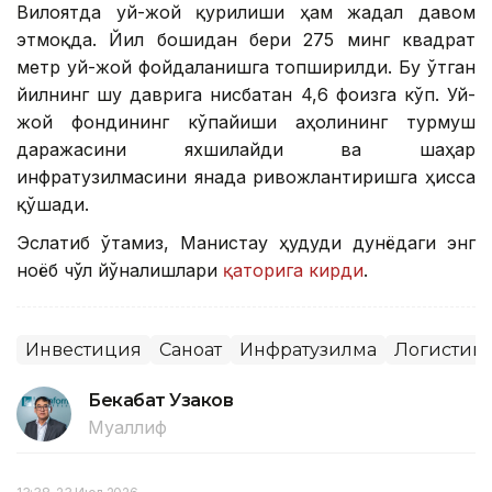
Вилоятда уй-жой қурилиши ҳам жадал давом
этмоқда. Йил бошидан бери 275 минг квадрат
метр уй-жой фойдаланишга топширилди. Бу ўтган
йилнинг шу даврига нисбатан 4,6 фоизга кўп. Уй-
жой фондининг кўпайиши аҳолининг турмуш
даражасини яхшилайди ва шаҳар
инфратузилмасини янада ривожлантиришга ҳисса
қўшади.
Эслатиб ўтамиз, Манғистау ҳудуди дунёдаги энг
ноёб чўл йўналишлари
қаторига кирди
.
Инвестиция
Саноат
Инфратузилма
Логистик
Бекабат Узаков
Муаллиф