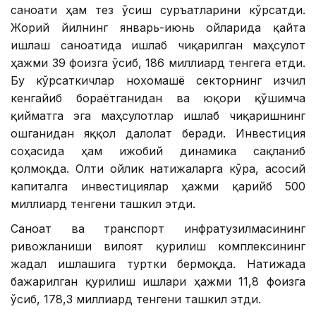
саноати ҳам тез ўсиш суръатларини кўрсатди.
Жорий йилнинг январь-июнь ойларида қайта
ишлаш саноатида ишлаб чиқарилган маҳсулот
ҳажми 39 фоизга ўсиб, 186 миллиард тенгега етди.
Бу кўрсаткичлар нохомашё секторнинг изчил
кенгайиб бораётганидан ва юқори қўшимча
қийматга эга маҳсулотлар ишлаб чиқаришнинг
ошганидан яққол далолат беради. Инвестиция
соҳасида ҳам ижобий динамика сақланиб
қолмоқда. Олти ойлик натижаларга кўра, асосий
капиталга инвестициялар ҳажми қарийб 500
миллиард тенгени ташкил этди.
Саноат ва транспорт инфратузилмасининг
ривожланиши вилоят қурилиш комплексининг
жадал ишлашига туртки бермоқда. Натижада
бажарилган қурилиш ишлари ҳажми 11,8 фоизга
ўсиб, 178,3 миллиард тенгени ташкил этди.