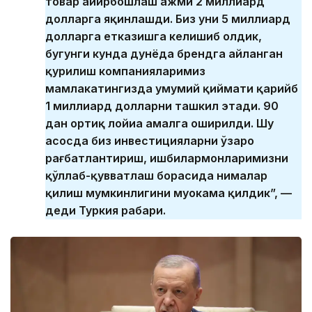
товар айирбошлаш ҳажми 2 миллиард
долларга яқинлашди. Биз уни 5 миллиард
долларга етказишга келишиб олдик,
бугунги кунда дунёда брендга айланган
қурилиш компанияларимиз
мамлакатингизда умумий қиймати қарийб
1 миллиард долларни ташкил этади. 90
дан ортиқ лойиҳа амалга оширилди. Шу
асосда биз инвестицияларни ўзаро
рағбатлантириш, ишбилармонларимизни
қўллаб-қувватлаш борасида нималар
қилиш мумкинлигини муҳокама қилдик”, —
деди Туркия раҳбари.