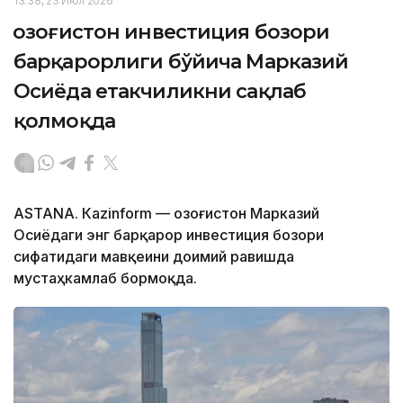
13:38, 23 Июл 2026
Қозоғистон инвестиция бозори
барқарорлиги бўйича Марказий
Осиёда етакчиликни сақлаб
қолмоқда
ASTANА. Кazinform — Қозоғистон Марказий
Осиёдаги энг барқарор инвестиция бозори
сифатидаги мавқеини доимий равишда
мустаҳкамлаб бормоқда.