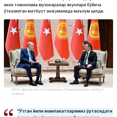
икки томонлама музокаралар якунлари бўйича
ўтказилган матбуот анжуманида маълум қилди.
Фото: Қирғизистон Республикаси Президентининг матбуот
хизмати
“Ўтган йили мамлакатларимиз ўртасидаги