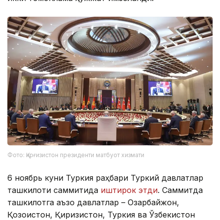
Фото: Қирғизистон президенти матбуот хизмати
6 ноябрь куни Туркия раҳбари Туркий давлатлар
ташкилоти саммитида
иштирок этди
. Саммитда
ташкилотга аъзо давлатлар – Озарбайжон,
Қозоғистон, Қирғизистон, Туркия ва Ўзбекистон