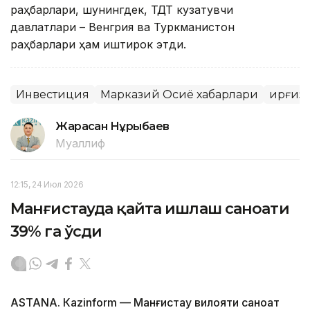
раҳбарлари, шунингдек, ТДТ кузатувчи
давлатлари – Венгрия ва Туркманистон
раҳбарлари ҳам иштирок этди.
Инвестиция
Марказий Осиё хабарлари
Қирғиз
Жарасқан Нұрыбаев
Муаллиф
12:15, 24 Июл 2026
Манғистауда қайта ишлаш саноати
39% га ўсди
ASTANА. Кazinform — Манғистау вилояти саноат