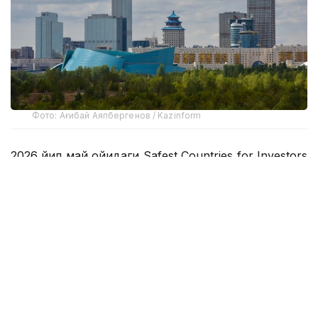
Фото: Ағибай Аяпбергенов / Kazinform
2026 йил май ойидаги Safest Countries for Investors
2026 рейтингига кўра, республика 70-ўринни
эгаллаган 2025 йил октябрь ойига нисбатан ўз
мавқеини сезиларли даражада яхшилади, у 150
мамлакат орасида 53-ўринни эгаллади. Бу натижа
мамлакатнинг иқтисодий барқарорлигига ва
макроиқтисодий барқарорликни таъминлаш,
институтларни ривожлантириш ва қулай
инвестиция муҳитини яратиш сиёсатининг
самарадорлигига халқаро ишончнинг ортиб