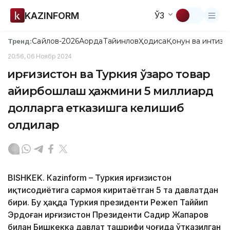
KAZINFORM
ЎЗ
Сайлов-2026
Ақорда
Тайинлов
Ҳодиса
Қонун ва интизо
Тренд:
20:56, 06 Ноябр 2024
Қирғизистон ва Туркия ўзаро товар
айирбошлаш ҳажмини 5 миллиард
долларга етказишга келишиб
олдилар
BISHKEK. Кazinform – Туркия Қирғизистон
иқтисодиётига сармоя киритаётган 5 та давлатдан
бири. Бу ҳақда Туркия президенти Режеп Таййип
Эрдоған Қирғизистон Президенти Садир Жапаров
билан Бишкекка давлат ташрифи чоғида ўтказилган