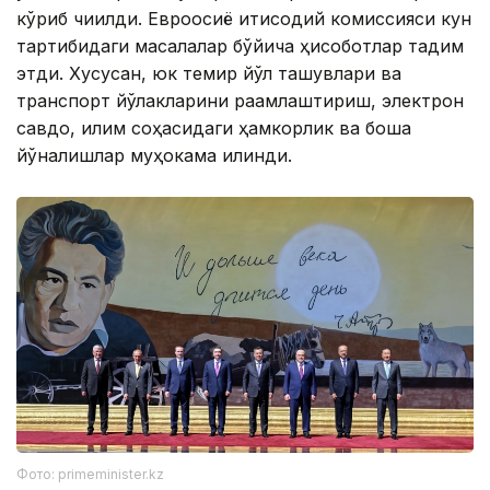
кўриб чиқилди. Евроосиё иқтисодий комиссияси кун
тартибидаги масалалар бўйича ҳисоботлар тақдим
этди. Хусусан, юк темир йўл ташувлари ва
транспорт йўлакларини рақамлаштириш, электрон
савдо, иқлим соҳасидаги ҳамкорлик ва бошқа
йўналишлар муҳокама қилинди.
Фото: primeminister.kz