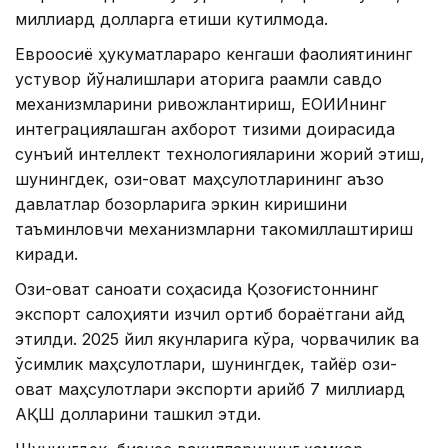
миллиард долларга етиши кутилмоқда.
Евроосиё ҳукуматлараро кенгаши фаолиятининг
устувор йўналишлари қаторига рақамли савдо
механизмларини ривожлантириш, ЕОИИнинг
интеграциялашган ахборот тизими доирасида
сунъий интеллект технологияларини жорий этиш,
шунингдек, озиқ-овқат маҳсулотларининг аъзо
давлатлар бозорларига эркин киришини
таъминловчи механизмларни такомиллаштириш
киради.
Озиқ-овқат саноати соҳасида Қозоғистоннинг
экспорт салоҳияти изчил ортиб бораётгани қайд
этилди. 2025 йил якунларига кўра, чорвачилик ва
ўсимлик маҳсулотлари, шунингдек, тайёр озиқ-
овқат маҳсулотлари экспорти қарийб 7 миллиард
АҚШ долларини ташкил этди.