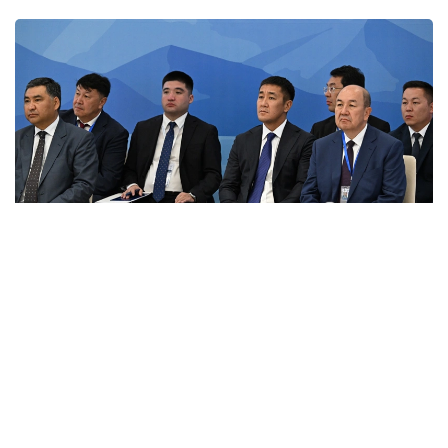
Фото: primeminister.kz
Шунингдек, Иттифоққа аъзо давлатларда илмий
унвонлар тўғрисидаги ҳужжатларни ўзаро тан
олиш ҳақидаги келишув ва ҳамкорликни янада
ривожлантиришга қаратилган бир қатор қарорлар
қабул қилинди.