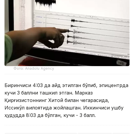
Фото: Anadolu Agency
Биринчиси 4:03 да қайд этилган бўлиб, эпицентрда
кучи 3 баллни ташкил этган. Марказ
Қирғизистоннинг Хитой билан чегарасида,
Иссиқкўл вилоятида жойлашган. Иккинчиси ушбу
ҳудудда 8:03 да бўлган, кучи - 3 балл.