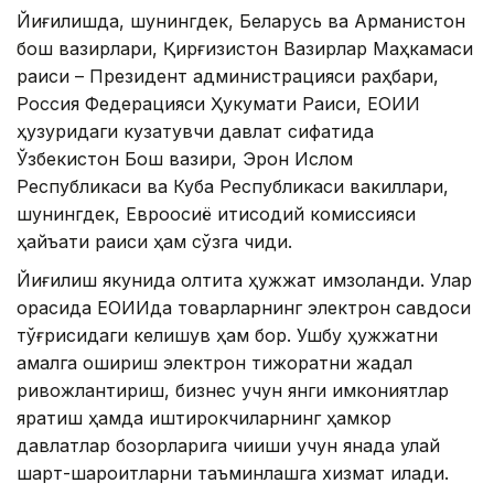
Йиғилишда, шунингдек, Беларусь ва Арманистон
бош вазирлари, Қирғизистон Вазирлар Маҳкамаси
раиси – Президент администрацияси раҳбари,
Россия Федерацияси Ҳукумати Раиси, ЕОИИ
ҳузуридаги кузатувчи давлат сифатида
Ўзбекистон Бош вазири, Эрон Ислом
Республикаси ва Куба Республикаси вакиллари,
шунингдек, Евроосиё иқтисодий комиссияси
ҳайъати раиси ҳам сўзга чиқди.
Йиғилиш якунида олтита ҳужжат имзоланди. Улар
орасида ЕОИИда товарларнинг электрон савдоси
тўғрисидаги келишув ҳам бор. Ушбу ҳужжатни
амалга ошириш электрон тижоратни жадал
ривожлантириш, бизнес учун янги имкониятлар
яратиш ҳамда иштирокчиларнинг ҳамкор
давлатлар бозорларига чиқиши учун янада қулай
шарт-шароитларни таъминлашга хизмат қилади.