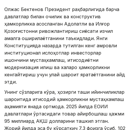
Олжас Бектенов Президент раҳбарлигида барча
давлатлар билан очиқлик ва конструктив
ҳамкорликка асосланган Адолатли ва Илғор
Қозоғистонни ривожлантириш сиёсати изчил
амалга оширилаётганини таъкидлади. Янги
Конституцияда назарда тутилган кенг қамровли
институционал ислоҳотлар инвесторлар
ишончини мустаҳкамлаш, иқтисодиётни
модернизация қилиш ва халқаро ҳамкорликни
кенгайтириш учун қулай шароит яратаётганини қайд
этди.
Унинг сўзларига кўра, ҳозирги ташқи қийинчиликлар
шароитида иқтисодий ҳамкорликни мустаҳкамлаш
аҳамияти янада ортмоқда. 2025 йилда ЕОИИ
давлатлари ўртасидаги товар айирбошлаш ҳажми
95 миллиард АҚШ долларини ташкил этган.
Жорий йилда эса бу кўрсаткич 7,3 фоизга ўсиб, 102