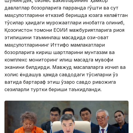
Шунингдек, бизнес вакилларининг ҳамкор
давлатлар бозорларига парранда гўшти ва сут
маҳсулотларини етказиб беришда юзага келаётган
тўсиқлар ҳақидаги мурожаатлари инобатга олиниб,
Қозоғистон томони ЕОИИ мажбуриятларига риоя
этилишини таъминлаш мақсадида озиқ-овқат
маҳсулотларининг Иттифоқ мамлакатлари
бозорларига кириш шартларини мунтазам ва
комплекс мониторинг қилиш мақсадга мувофиқ
эканини билдирди. Мавжуд масалаларга изчил ва
холис ёндашув ҳамда савдодаги тўсиқларни ўз
вақтида бартараф этиш ўзаро савдо ривожига
сезиларли туртки бериши таъкидланди.