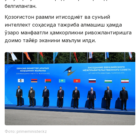
белгиланган.
Қозоғистон рақамли иқтисодиёт ва сунъий
интеллект соҳасида тажриба алмашиш ҳамда
ўзаро манфаатли ҳамкорликни ривожлантиришга
доимо тайёр эканини маълум қилди.
Фото: primeminister.kz