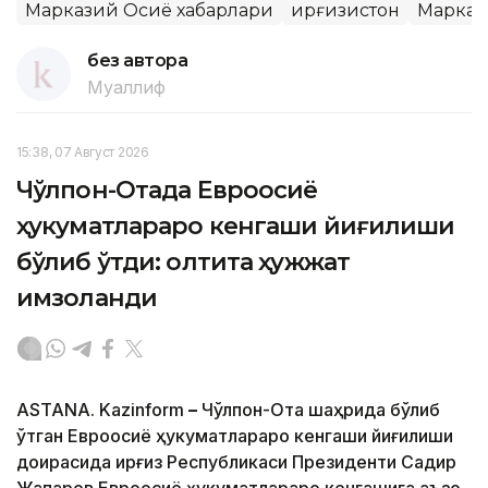
Марказий Осиё хабарлари
Қирғизистон
Марказ
без автора
Муаллиф
15:38, 07 Август 2026
Чўлпон-Отада Евроосиё
ҳукуматлараро кенгаши йиғилиши
бўлиб ўтди: олтита ҳужжат
имзоланди
ASTANA. Kazinform
–
Чўлпон-Ота шаҳрида бўлиб
ўтган Евроосиё ҳукуматлараро кенгаши йиғилиши
доирасида Қирғиз Республикаси Президенти Садир