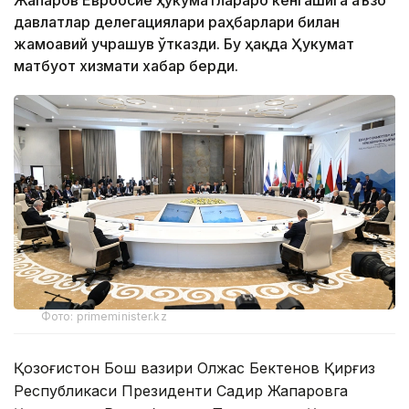
Жапаров Евроосиё ҳукуматлараро кенгашига аъзо
давлатлар делегациялари раҳбарлари билан
жамоавий учрашув ўтказди. Бу ҳақда Ҳукумат
матбуот хизмати хабар берди.
Фото: primeminister.kz
Қозоғистон Бош вазири Олжас Бектенов Қирғиз
Республикаси Президенти Садир Жапаровга