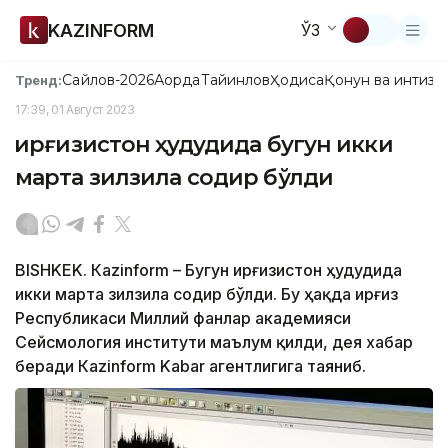
KAZINFORM
ЎЗ
Сайлов-2026
Ақорда
Тайинлов
Ҳодиса
Қонун ва интизо
Тренд:
17:39, 01 Август 2023
Қирғизистон ҳудудида бугун икки
марта зилзила содир бўлди
BISHKEK. Кazinform – Бугун Қирғизистон ҳудудида
икки марта зилзила содир бўлди. Бу ҳақда Қирғиз
Республикаси Миллий фанлар академияси
Сейсмология институти маълум қилди, дея хабар
беради Кazinform Kabar агентлигига таяниб.