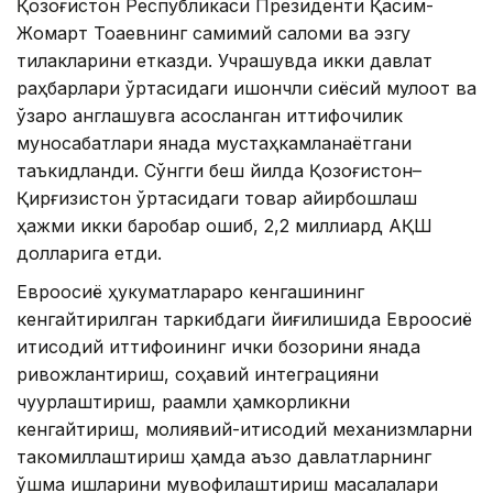
Қозоғистон Республикаси Президенти Қасим-
Жомарт Тоқаевнинг самимий саломи ва эзгу
тилакларини етказди. Учрашувда икки давлат
раҳбарлари ўртасидаги ишончли сиёсий мулоқот ва
ўзаро англашувга асосланган иттифоқчилик
муносабатлари янада мустаҳкамланаётгани
таъкидланди. Сўнгги беш йилда Қозоғистон–
Қирғизистон ўртасидаги товар айирбошлаш
ҳажми икки баробар ошиб, 2,2 миллиард АҚШ
долларига етди.
Евроосиё ҳукуматлараро кенгашининг
кенгайтирилган таркибдаги йиғилишида Евроосиё
иқтисодий иттифоқининг ички бозорини янада
ривожлантириш, соҳавий интеграцияни
чуқурлаштириш, рақамли ҳамкорликни
кенгайтириш, молиявий-иқтисодий механизмларни
такомиллаштириш ҳамда аъзо давлатларнинг
қўшма ишларини мувофиқлаштириш масалалари