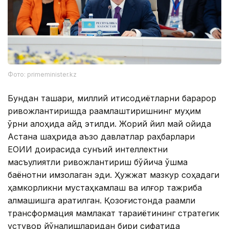
Фото: primeminister.kz
Бундан ташқари, миллий иқтисодиётларни барқарор
ривожлантиришда рақамлаштиришнинг муҳим
ўрни алоҳида қайд этилди. Жорий йил май ойида
Астана шаҳрида аъзо давлатлар раҳбарлари
ЕОИИ доирасида сунъий интеллектни
масъулиятли ривожлантириш бўйича қўшма
баёнотни имзолаган эди. Ҳужжат мазкур соҳадаги
ҳамкорликни мустаҳкамлаш ва илғор тажриба
алмашишга қаратилган. Қозоғистонда рақамли
трансформация мамлакат тараққиётининг стратегик
устувор йўналишларидан бири сифатида