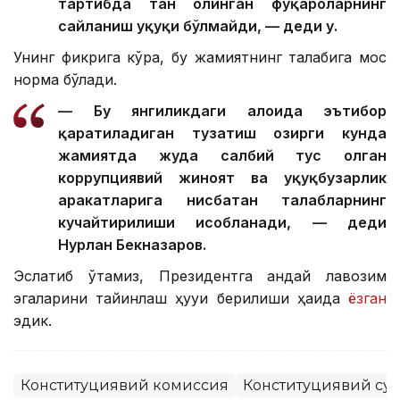
тартибда тан олинган фуқароларнинг
сайланиш ҳуқуқи бўлмайди, — деди у.
Унинг фикрига кўра, бу жамиятнинг талабига мос
норма бўлади.
— Бу янгиликдаги алоҳида эътибор
қаратиладиган тузатиш ҳозирги кунда
жамиятда жуда салбий тус олган
коррупциявий жиноят ва ҳуқуқбузарлик
ҳаракатларига нисбатан талабларнинг
кучайтирилиши ҳисобланади, — деди
Нурлан Бекназаров.
Эслатиб ўтамиз, Президентга қандай лавозим
эгаларини тайинлаш ҳуқуқи берилиши ҳақида
ёзган
эдик.
Конституциявий комиссия
Конституциявий су