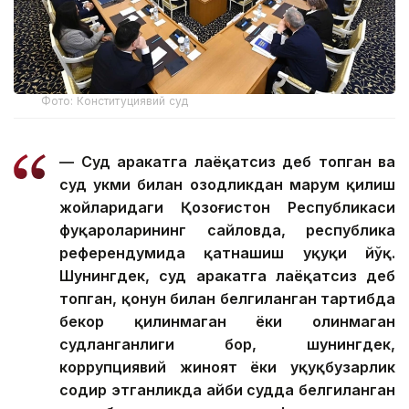
Фото: Конституциявий суд
— Суд ҳаракатга лаёқатсиз деб топган ва
суд ҳукми билан озодликдан маҳрум қилиш
жойларидаги Қозоғистон Республикаси
фуқароларининг сайловда, республика
референдумида қатнашиш ҳуқуқи йўқ.
Шунингдек, суд ҳаракатга лаёқатсиз деб
топган, қонун билан белгиланган тартибда
бекор қилинмаган ёки олинмаган
судланганлиги бор, шунингдек,
коррупциявий жиноят ёки ҳуқуқбузарлик
содир этганликда айби судда белгиланган