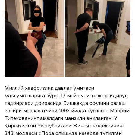
Миллий хавфсизлик давлат қўмитаси
маълумотларига кўра, 17 май куни тезкор-қидирув
тадбирлари доирасида Бишкекда соғлиқни сақлаш
вазири маслаҳатчиси 1993 йилда туғилган Мээрим
Тилекованинг амалдаги манзили аниқланган. У
Қирғизистон Республикаси Жиноят кодексининг
343-моддаси «Пора олиш»да назарда тутилган