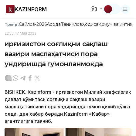
KAZINFORM
ЎЗ
Сайлов-2026
Ақорда
Тайинлов
Ҳодиса
Қонун ва интизо
Тренд:
22:55, 17 Май 2022
Қирғизистон соғлиқни сақлаш
вазири маслаҳатчиси пора
ундиришда гумонланмоқда
BISHKEK. Кazinform - Қирғизистон Миллий хавфсизлик
давлат қўмитаси соғлиқни сақлаш вазири
маслаҳатчисини пора ундиришда гумон қилиб қўлга
олди, дея хабар беради Кazinform «Кабар»
агентлигига таяниб.