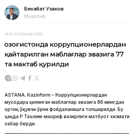
Бекабат Узаков
Муаллиф
19:10, 04 Декабр 2025
Қозоғистонда коррупционерлардан
қайтарилган маблағлар эвазига 77
та мактаб қурилди
ASTANА. Кazinform – Коррупционерлардан
мусодара қилинган маблағлар эвазига 86 мингдан
ортиқ ўқувчи ўрни фойдаланишга топширилди. Бу
ҳақда ҚР Таълим-маориф вазирлиги матбуот хизмати
хабар берди.