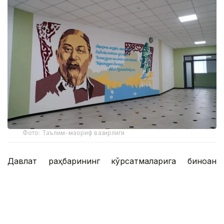
Фото: Таълим-маориф вазирлиги
Давлат раҳбарининг кўрсатмаларига биноан
ташкил этилган Таълим инфратузилмасини қўллаб-
қувватлаш жамғармаси коррупционерлардан
мусодара қилинган маблағлар билан тўлдирилмоқда.
Мактабларда ўринлар етишмаслиги муаммосини
ҳал қилиш учун янги таълим муассасалари