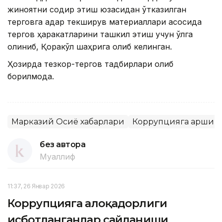
жиноятни содир этиш юзасидан ўтказилган
терговга қадар текширув материаллари асосида
тергов ҳаракатларини ташкил этиш учун қўлга
олиниб, Қоракўл шаҳрига олиб келинган.
Ҳозирда тезкор-тергов тадбирлари олиб
борилмоқда.
Марказий Осиё хабарлари
Коррупцияга қарши 
без автора
Муаллиф
11:37, 26 Январ 2026
Коррупцияга алоқадорлиги
исботланганлар сайланиши