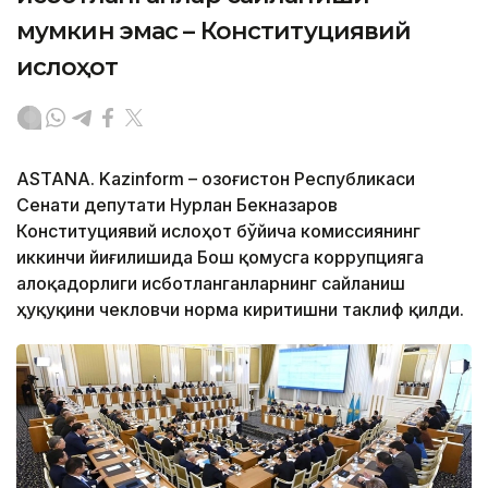
мумкин эмас – Конституциявий
ислоҳот
АSTANА. Kazinform – Қозоғистон Республикаси
Сенати депутати Нурлан Бекназаров
Конституциявий ислоҳот бўйича комиссиянинг
иккинчи йиғилишида Бош қомусга коррупцияга
алоқадорлиги исботланганларнинг сайланиш
ҳуқуқини чекловчи норма киритишни таклиф қилди.