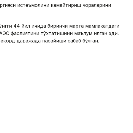
нергияси истеъмолини камайтириш чораларини
сўнгги 44 йил ичида биринчи марта мамлакатдаги
АЭС фаолиятини тўхтатишини маълум қилган эди.
рекорд даражада пасайиши сабаб бўлган.