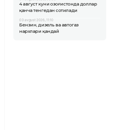
4 август куни Қозоғистонда доллар
қанча тенгедан сотилади
03 avgust 2026, 11:10
Бензин, дизель ва автогаз
нархлари қандай