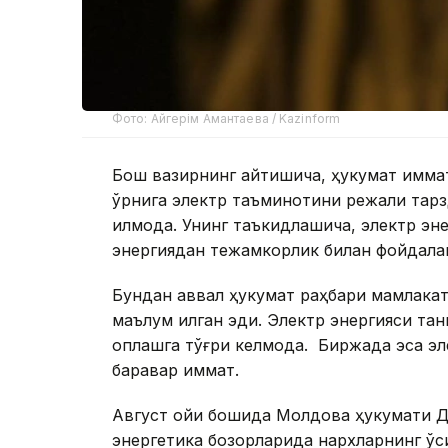
Фото: Айгерім Амантаева / Kazinform
Бош вазирнинг айтишича, ҳукумат қимма
ўрнига электр таъминотини режали тарз
қилмоқда. Унинг таъкидлашича, электр эн
энергиядан тежамкорлик билан фойдала
Бундан аввал ҳукумат раҳбари мамлакат
маълум қилган эди. Электр энергияси та
қоплашга тўғри келмоқда. Биржада эса э
баравар қиммат.
Август ойи бошида Молдова ҳукумати Д
энергетика бозорларида нархларнинг ў