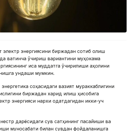
т электр энергиясини биржадан сотиб олиш
да вақтинча ўчириш вариантини муҳокама
ергиясининг қисқа муддатга ўчирилиши аҳолини
нишга ундаши мумкин.
 энергетика соҳасидаги вазият мураккаблигини
нқислигини биржадан харид қилиш ҳисобига
лектр энергияси нархи одатдагидан икки-уч
нестр дарёсидаги сув сатҳининг пасайиши ва
сиши муносабати билан сувдан фойдаланишга