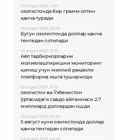
06 avgust 2026, 11:37
Қозоғистонда бир грамм олтин
қанча туради
06 avgust 2026, 09:38
Бугун Қозоғистонда доллар қанча
тенгедан сотилади
05 avgust 2026, 13:15
Аёл тадбиркорларни
молиялаштиришни мониторинг
қилиш учун миллий рақамли
платформа ишга туширилди
05 avgust 2026, 10:10
Қозоғистон ва Ўзбекистон
ўртасидаги савдо айланмаси 2,7
миллиард доллардан ошди
05 avgust 2026, 09:36
5 август куни Қозоғистонда доллар
қанча тенгедан сотилади
04 avgust 2026, 09:36