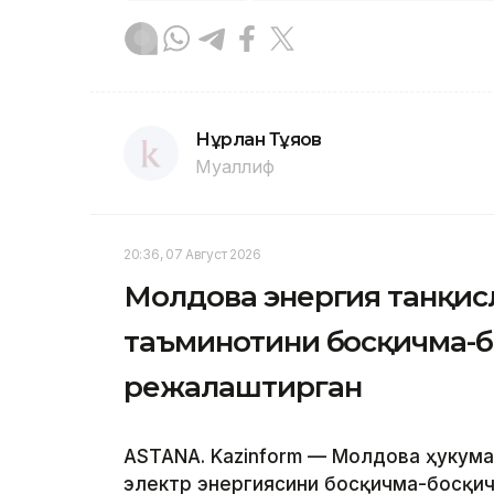
Нұрлан Тұяқов
Муаллиф
20:36, 07 Август 2026
Молдова энергия танқис
таъминотини босқичма-
режалаштирган
ASTANA. Kazinform — Молдова ҳукума
электр энергиясини босқичма-босқич