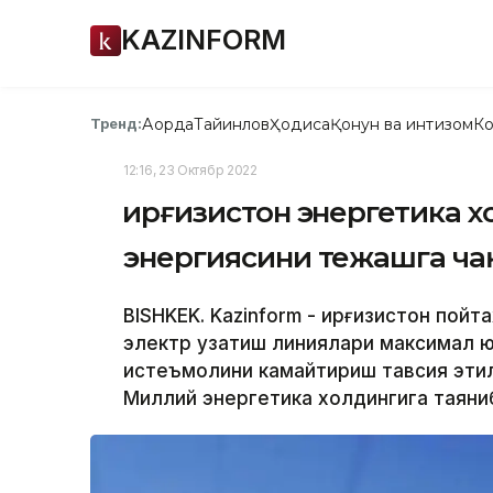
KAZINFORM
Ақорда
Тайинлов
Ҳодиса
Қонун ва интизом
Ко
Тренд:
12:16, 23 Октябр 2022
Қирғизистон энергетика 
энергиясини тежашга ч
BISHKEK. Kazinform - Қирғизистон пой
электр узатиш линиялари максимал ю
истеъмолини камайтириш тавсия этил
Миллий энергетика холдингига таяни