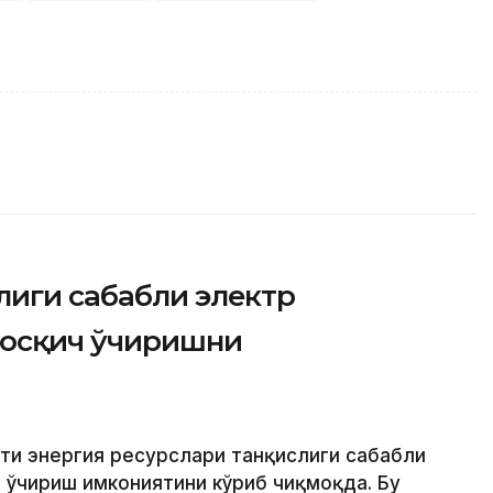
лиги сабабли электр
босқич ўчиришни
ти энергия ресурслари танқислиги сабабли
 ўчириш имкониятини кўриб чиқмоқда. Бу