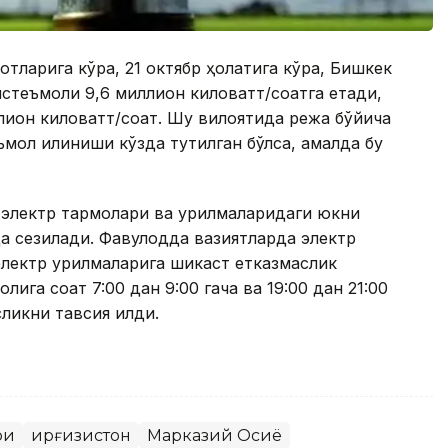
тларига кўра, 21 октябр ҳолатига кўра, Бишкек
истеъмоли 9,6 миллион киловатт/соатга етади,
лион киловатт/соат. Шу вилоятида режа бўйича
ъмол қилиниши кўзда тутилган бўлса, амалда бу
электр тармоқлари ва қурилмаларидаги юкни
да сезилади. Фавқулодда вазиятларда электр
лектр қурилмаларига шикаст етказмаслик
лига соат 7:00 дан 9:00 гача ва 19:00 дан 21:00
ликни тавсия қилди.
ри
Қирғизистон
Марказий Осиё