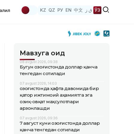
KZ
QZ
РУ
EN
中文
ق ز
ЎЗ
аҳлил
Мавзуга оид
08 avgust 2026, 09:38
Бугун Қозоғистонда доллар қанча
тенгедан сотилади
07 avgust 2026, 14:03
Қозоғистонда ҳафта давомида бир
қатор ижтимоий аҳамиятга эга
озиқ-овқат маҳсулотлари
арзонлашди
07 avgust 2026, 09:36
7 август куни Қозоғистонда доллар
қанча тенгедан сотилади