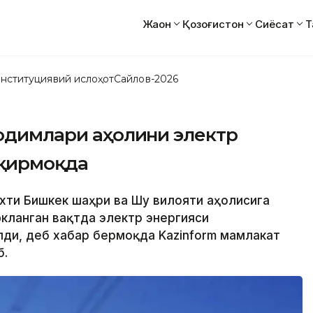
Жаҳон
Қозоғистон
Сиёсат
Т
нституциявий ислоҳот
Сайлов-2026
ходимлари аҳолини электр
ақирмоқда
тахти Бишкек шаҳри ва Шу вилояти аҳолисига
кланган вақтда электр энергияси
ди, деб хабар бермоқда Kazinform мамлакат
б.