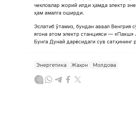
чекловлар жорий қилди ҳамда электр э
ҳам амалга оширди.
Эслатиб ўтамиз, бундан аввал Венгрия 
ягона атом электр станцияси — «Пакш» 
Бунга Дунай дарёсидаги сув сатҳининг 
Энергетика
Жаҳон
Молдова
Ляззат Сейданова
Муаллиф