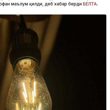
Тофан маълум қилди, деб хабар берди
БЕЛТА
.