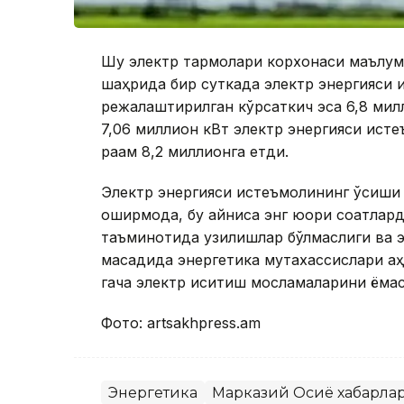
Шу электр тармоқлари корхонаси маълумо
шаҳрида бир суткада электр энергияси 
режалаштирилган кўрсаткич эса 6,8 мил
7,06 миллион кВт электр энергияси исте
рақам 8,2 миллионга етди.
Электр энергияси истеъмолининг ўсиши 
оширмоқда, бу айниқса энг юқори соатлар
таъминотида узилишлар бўлмаслиги ва э
мақсадида энергетика мутахассислари аҳо
гача электр иситиш мосламаларини ёқмас
Фото: artsakhpress.am
Энергетика
Марказий Осиё хабарла