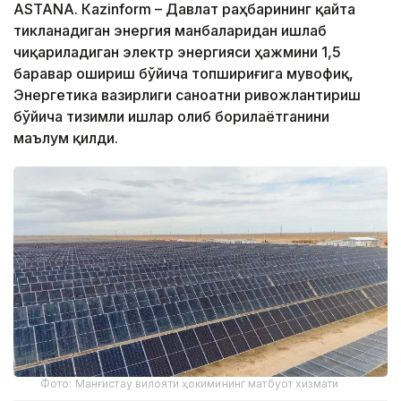
ASTANА. Кazinform – Давлат раҳбарининг қайта
тикланадиган энергия манбаларидан ишлаб
чиқариладиган электр энергияси ҳажмини 1,5
баравар ошириш бўйича топшириғига мувофиқ,
Энергетика вазирлиги саноатни ривожлантириш
бўйича тизимли ишлар олиб борилаётганини
маълум қилди.
Фото: Манғистау вилояти ҳокимининг матбуот хизмати