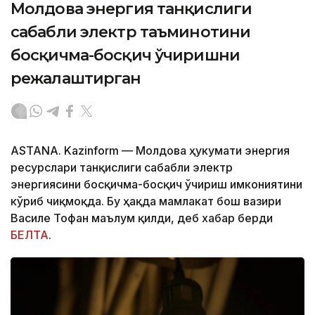
Молдова энергия танқислиги
сабабли электр таъминотини
босқичма-босқич ўчиришни
режалаштирган
ASTANA. Kazinform — Молдова ҳукумати энергия
ресурслари танқислиги сабабли электр
энергиясини босқичма-босқич ўчириш имкониятини
кўриб чиқмоқда. Бу ҳақда мамлакат бош вазири
Василе Тофан маълум қилди, деб хабар берди
БЕЛТА
.