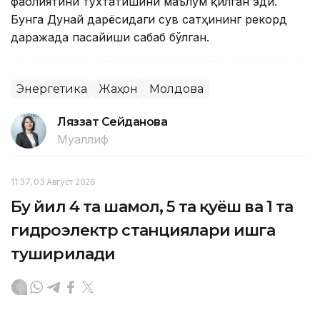
фаолиятини тўхтатишини маълум қилган эди.
Бунга Дунай дарёсидаги сув сатҳининг рекорд
даражада пасайиши сабаб бўлган.
Энергетика
Жаҳон
Молдова
Ляззат Сейданова
Муаллиф
11:37, 03 Август 2026
Бу йил 4 та шамол, 5 та қуёш ва 1 та
гидроэлектр станциялари ишга
туширилади