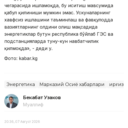
чегарасида ишламоқда, бу иситиш мавсумида
қабул қилиниши мумкин эмас. Ускуналарнинг
хавфсиз ишлашини таъминлаш ва фавқулодда
вазиятларнинг олдини олиш мақсадида
энергетиклар бутун республика бўйлаб ГЭС ва
подстанцияларда туну-кун навбатчилик
қилмоқда», - деди у.
Фото: kabar.kg
Энергетика
Марказий Осиё хабарлари
Қирғизи
Бекабат Узаков
Муаллиф
20:36, 07 Август 2026