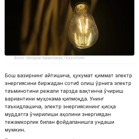
Фото: Айгерім Амантаева / Kazinform
Бош вазирнинг айтишича, ҳукумат қиммат электр
энергиясини биржадан сотиб олиш ўрнига электр
таъминотини режали тарзда вақтинча ўчириш
вариантини муҳокама қилмоқда. Унинг
таъкидлашича, электр энергиясининг қисқа
муддатга ўчирилиши аҳолини энергиядан
тежамкорлик билан фойдаланишга ундаши
мумкин.