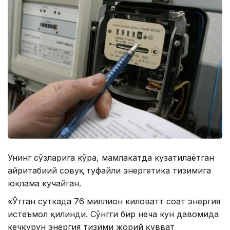
Унинг сўзларига кўра, мамлакатда кузатилаётган
ғайритабиий совуқ туфайли энергетика тизимига
юклама кучайган.
«Ўтган суткада 76 миллион киловатт соат энергия
истеъмол қилинди. Сўнгги бир неча кун давомида
кечқурун энергия тизими жорий қувват