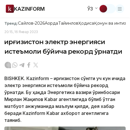
KAZINFORM
ЎЗ
Сайлов-2026
Ақорда
Тайинлов
Ҳодиса
Қонун ва интизо
Тренд:
20:15, 16 Январ 2023
Қирғизистон электр энергияси
истеъмоли бўйича рекорд ўрнатди
BISHKEK. Кazinform – Қирғизистон сўнгги уч кун ичида
электр энергияси истеъмоли бўйича рекорд
ўрнатди. Бу ҳақда Энергетика вазири ўринбосари
Мирлан Жақипов Kabar агентлигида бўлиб ўтган
матбуот анжуманида маълум қилди, дея хабар
беради Кazinform Kabar ахборот агентлигига
таяниб.