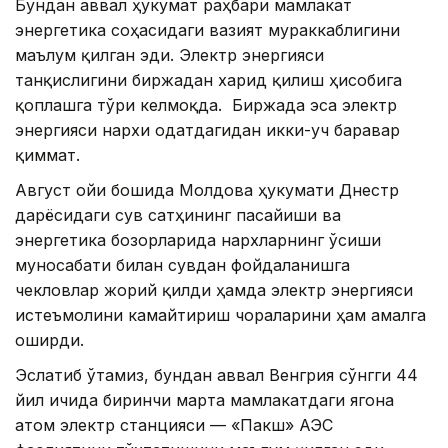
Бундан аввал ҳукумат раҳбари мамлакат
энергетика соҳасидаги вазият мураккаблигини
маълум қилган эди. Электр энергияси
танқислигини биржадан харид қилиш ҳисобига
қоплашга тўғри келмоқда. Биржада эса электр
энергияси нархи одатдагидан икки-уч баравар
қиммат.
Август ойи бошида Молдова ҳукумати Днестр
дарёсидаги сув сатҳининг пасайиши ва
энергетика бозорларида нархларнинг ўсиши
муносабати билан сувдан фойдаланишга
чекловлар жорий қилди ҳамда электр энергияси
истеъмолини камайтириш чораларини ҳам амалга
оширди.
Эслатиб ўтамиз, бундан аввал Венгрия сўнгги 44
йил ичида биринчи марта мамлакатдаги ягона
атом электр станцияси — «Пакш» АЭС