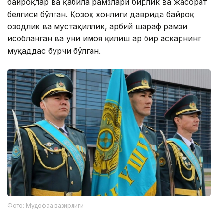
байроқлар ва қабила рамзлари бирлик ва жасорат
белгиси бўлган. Қозоқ хонлиги даврида байроқ
озодлик ва мустақиллик, ҳарбий шараф рамзи
ҳисобланган ва уни ҳимоя қилиш ҳар бир аскарнинг
муқаддас бурчи бўлган.
Фото: Мудофаа вазирлиги