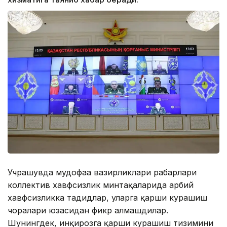
Учрашувда мудофаа вазирликлари раҳбарлари
коллектив хавфсизлик минтақаларида ҳарбий
хавфсизликка таҳдидлар, уларга қарши курашиш
чоралари юзасидан фикр алмашдилар.
Шунингдек, инқирозга қарши курашиш тизимини