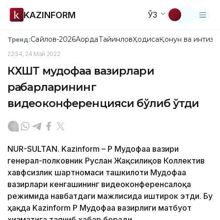
KAZINFORM
ЎЗ
Сайлов-2026
Ақорда
Тайинлов
Ҳодиса
Қонун ва интизо
Тренд:
22:54, 24 Май 2022
КХШТ мудофаа вазирлари
раҳбарларининг
видеоконференцияси бўлиб ўтди
NUR-SULTAN. Kazinform – ҚР Мудофаа вазири
генерал-полковник Руслан Жақсилиқов Коллектив
хавфсизлик шартномаси ташкилоти Мудофаа
вазирлари кенгашининг видеоконференсалоқа
режимида навбатдаги мажлисида иштирок этди. Бу
ҳақда Kazinform ҚР Мудофаа вазирлиги матбуот
хизматига таяниб хабар беради.