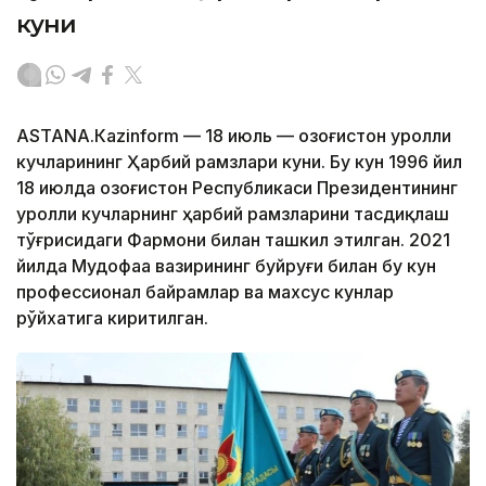
куни
АSTANА.Кazinform — 18 июль — Қозоғистон Қуролли
кучларининг Ҳарбий рамзлари куни. Бу кун 1996 йил
18 июлда Қозоғистон Республикаси Президентининг
Қуролли кучларнинг ҳарбий рамзларини тасдиқлаш
тўғрисидаги Фармони билан ташкил этилган. 2021
йилда Мудофаа вазирининг буйруғи билан бу кун
профессионал байрамлар ва махсус кунлар
рўйхатига киритилган.