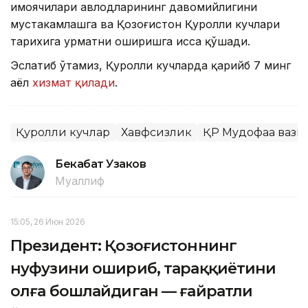
ҳимоячилари авлодларининг давомийлигини
мустаҳкамлашга ва Қозоғистон Қуролли кучлари
тарихига ҳурматни оширишга ҳисса қўшади.
Эслатиб ўтамиз, Қуролли кучларда қарийб 7 минг
аёл
хизмат қилади
.
Қуролли кучлар
Хавфсизлик
ҚР Мудофаа вази
Бекабат Узаков
Муаллиф
15:05, 26 Июн 2026
Президент: Қозоғистоннинг
нуфузини ошириб, тараққиётини
олға бошлайдиган — ғайратли