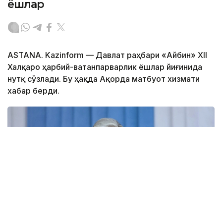
ёшлар
ASTANA. Kazinform — Давлат раҳбари «Айбин» XII
Халқаро ҳарбий-ватанпарварлик ёшлар йиғинида
нутқ сўзлади. Бу ҳақда Ақорда матбуот хизмати
хабар берди.