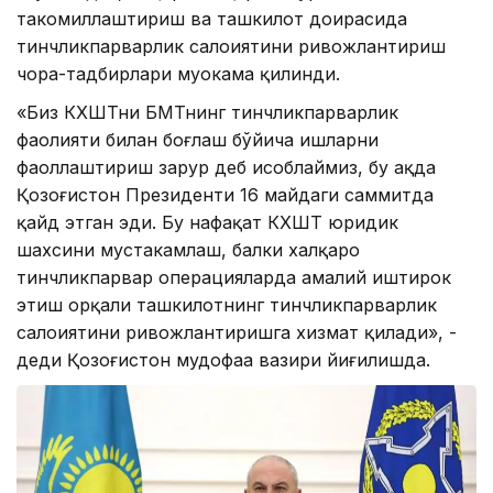
такомиллаштириш ва ташкилот доирасида
тинчликпарварлик салоҳиятини ривожлантириш
чора-тадбирлари муҳокама қилинди.
«Биз КХШТни БМТнинг тинчликпарварлик
фаолияти билан боғлаш бўйича ишларни
фаоллаштириш зарур деб ҳисоблаймиз, бу ҳақда
Қозоғистон Президенти 16 майдаги саммитда
қайд этган эди. Бу нафақат КХШТ юридик
шахсини мустаҳкамлаш, балки халқаро
тинчликпарвар операцияларда амалий иштирок
этиш орқали ташкилотнинг тинчликпарварлик
салоҳиятини ривожлантиришга хизмат қилади», -
деди Қозоғистон мудофаа вазири йиғилишда.