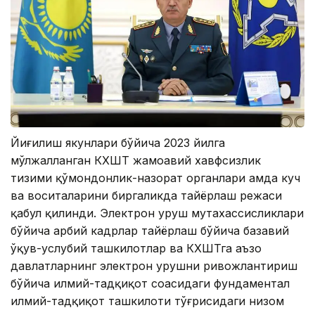
Йиғилиш якунлари бўйича 2023 йилга
мўлжалланган КХШТ жамоавий хавфсизлик
тизими қўмондонлик-назорат органлари ҳамда куч
ва воситаларини биргаликда тайёрлаш режаси
қабул қилинди. Электрон уруш мутахассисликлари
бўйича ҳарбий кадрлар тайёрлаш бўйича базавий
ўқув-услубий ташкилотлар ва КХШТга аъзо
давлатларнинг электрон урушни ривожлантириш
бўйича илмий-тадқиқот соҳасидаги фундаментал
илмий-тадқиқот ташкилоти тўғрисидаги низом