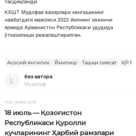
тасдиқланди.
КХШТ Мудофаа вазирлари кенгашининг
навбатдаги мажлиси 2022 йилнинг иккинчи
ярмида Арманистон Республикаси ҳудудида
ўтказилиши режалаштирилган.
Асосий янгилик
Йиғилиш
Ташқи сиёсат
ҚР М
без автора
Муаллиф
11:20, 18 Июл 2026
18 июль — Қозоғистон
Республикаси Қуролли
кучларининг Ҳарбий рамзлари