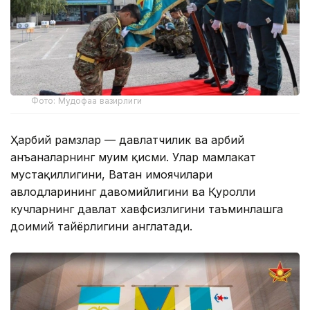
Фото: Мудофаа вазирлиги
Ҳарбий рамзлар — давлатчилик ва ҳарбий
анъаналарнинг муҳим қисми. Улар мамлакат
мустақиллигини, Ватан ҳимоячилари
авлодларининг давомийлигини ва Қуролли
кучларнинг давлат хавфсизлигини таъминлашга
доимий тайёрлигини англатади.