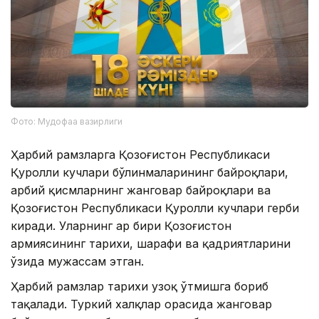
Фото: Мудофаа вазирлиги
Ҳарбий рамзларга Қозоғистон Республикаси
Қуролли кучлари бўлинмаларининг байроқлари,
ҳарбий қисмларнинг жанговар байроқлари ва
Қозоғистон Республикаси Қуролли кучлари герби
киради. Уларнинг ҳар бири Қозоғистон
армиясининг тарихи, шарафи ва қадриятларини
ўзида мужассам этган.
Ҳарбий рамзлар тарихи узоқ ўтмишга бориб
тақалади. Туркий халқлар орасида жанговар