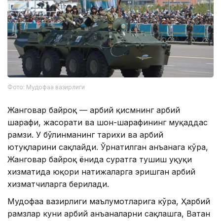
Фото: Мудофаа вазирлиги
Жанговар байроқ — ҳарбий қисмнинг ҳарбий
шарафи, жасорати ва шон-шарафининг муқаддас
рамзи. У бўлинманинг тарихи ва ҳарбий
ютуқларини сақлайди. Ўрнатилган анъанага кўра,
Жанговар байроқ ёнида суратга тушиш ҳуқуқи
хизматида юқори натижаларга эришган ҳарбий
хизматчиларга берилади.
Мудофаа вазирлиги маълумотларига кўра, Ҳарбий
рамзлар куни ҳарбий анъаналарни сақлашга, Ватан