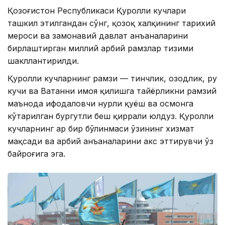
Қозоғистон Республикаси Қуролли кучлари
ташкил этилгандан сўнг, қозоқ халқининг тарихий
мероси ва замонавий давлат анъаналарини
бирлаштирган миллий ҳарбий рамзлар тизими
шакллантирилди.
Қуролли кучларнинг рамзи — тинчлик, озодлик, руҳ
кучи ва Ватанни ҳимоя қилишга тайёрликни рамзий
маънода ифодаловчи нурли қуёш ва осмонга
кўтарилган бургутли беш қиррали юлдуз. Қуролли
кучларнинг ҳар бир бўлинмаси ўзининг хизмат
мақсади ва ҳарбий анъаналарини акс эттирувчи ўз
байроғига эга.