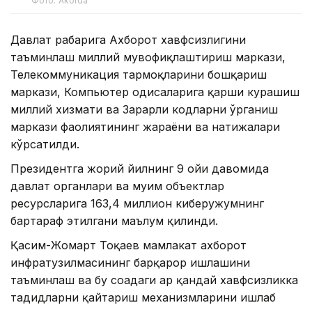
Фото: Akorda
Давлат раҳбарига Ахборот хавфсизлигини
таъминлаш миллий мувофиқлаштириш маркази,
Телекоммуникация тармоқларини бошқариш
маркази, Компьютер ҳодисаларига қарши курашиш
миллий хизмати ва Зарарли кодларни ўрганиш
маркази фаолиятининг жараёни ва натижалари
кўрсатилди.
Президентга жорий йилнинг 9 ойи давомида
давлат органлари ва муҳим объектлар
ресурсларига 163,4 миллион киберҳужумнинг
бартараф этилгани маълум қилинди.
Қасим-Жомарт Тоқаев мамлакат ахборот
инфратузилмасининг барқарор ишлашини
таъминлаш ва бу соҳадаги ҳар қандай хавфсизликка
таҳдидларни қайтариш механизмларини ишлаб