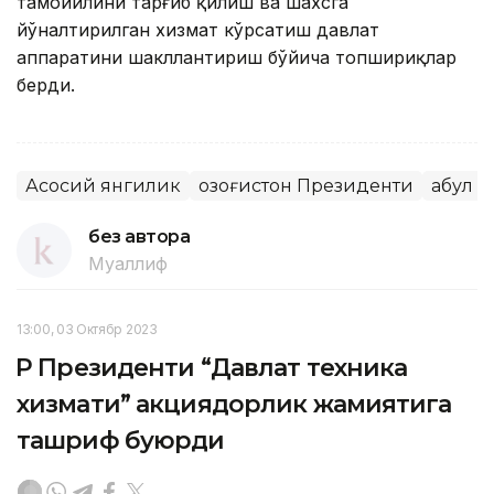
тамойилини тарғиб қилиш ва шахсга
йўналтирилган хизмат кўрсатиш давлат
аппаратини шакллантириш бўйича топшириқлар
берди.
Асосий янгилик
Қозоғистон Президенти
Қабул
без автора
Муаллиф
13:00, 03 Октябр 2023
ҚР Президенти “Давлат техника
хизмати” акциядорлик жамиятига
ташриф буюрди