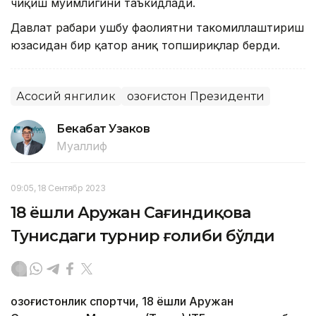
чиқиш муҳимлигини таъкидлади.
Давлат раҳбари ушбу фаолиятни такомиллаштириш
юзасидан бир қатор аниқ топшириқлар берди.
Асосий янгилик
Қозоғистон Президенти
Бекабат Узаков
Муаллиф
09:05, 18 Сентябр 2023
18 ёшли Аружан Сағиндиқова
Тунисдаги турнир ғолиби бўлди
Қозоғистонлик спортчи, 18 ёшли Аружан