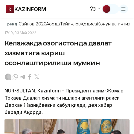
KAZINFORM
ЎЗ
Сайлов-2026
Ақорда
Тайинлов
Ҳодиса
Қонун ва интизо
Тренд:
17:19, 03 Май 2022
Келажакда Қозоғистонда давлат
хизматига кириш
осонлаштирилиши мумкин
NUR-SULTAN. Kazinform – Президент Қасим-Жомарт
Тоқаев Давлат хизмати ишлари агентлиги раиси
Дархан Жазиқбаевни қабул қилди, дея хабар
беради Ақорда.