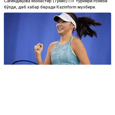
Сағиндиқова Монастир (Тунис) ITF турнири ғолиби
бўлди, деб хабар беради Каzinform мухбири.
Фото: ktf.kz
Дунёнинг 829-ракеткаси, ушбу мусобақанинг 3-
ракеткаси А. Саөиндиыова финалда жаҳон
рейтингида 1253-ўринни эгаллаб турган