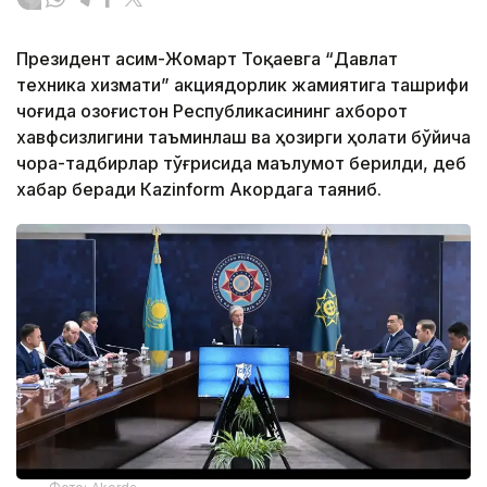
Президент Қасим-Жомарт Тоқаевга “Давлат
техника хизмати” акциядорлик жамиятига ташрифи
чоғида Қозоғистон Республикасининг ахборот
хавфсизлигини таъминлаш ва ҳозирги ҳолати бўйича
чора-тадбирлар тўғрисида маълумот берилди, деб
хабар беради Каzinform Акордага таяниб.