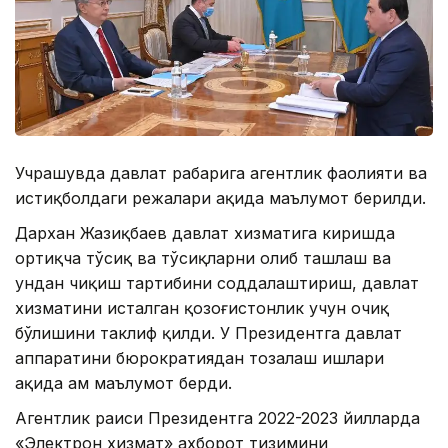
Учрашувда давлат раҳбарига агентлик фаолияти ва
истиқболдаги режалари ҳақида маълумот берилди.
Дархан Жазиқбаев давлат хизматига киришда
ортиқча тўсиқ ва тўсиқларни олиб ташлаш ва
ундан чиқиш тартибини соддалаштириш, давлат
хизматини исталган қозоғистонлик учун очиқ
бўлишини таклиф қилди. У Президентга давлат
аппаратини бюрократиядан тозалаш ишлари
ҳақида ҳам маълумот берди.
Агентлик раиси Президентга 2022-2023 йилларда
«Электрон хизмат» ахборот тизимини