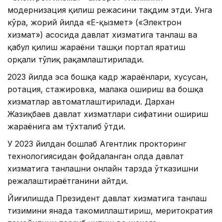
модернизация қилиш режасини тақдим этди. Унга
кўра, жорий йилда «Е-қызмет» («Электрон
хизмат») асосида давлат хизматига танлаш ва
қабул қилиш жараёни ташқи портал яратиш
орқали тўлиқ рақамлаштирилади.
2023 йилда эса бошқа кадр жараёнлари, хусусан,
ротация, стажировка, малака ошириш ва бошқа
хизматлар автоматлаштирилади. Дархан
Жазиқбаев давлат хизматлари сифатини ошириш
жараёнига ҳам тўхталиб ўтди.
У 2023 йилдан бошлаб Агентлик прокторинг
технологиясидан фойдаланган ҳолда давлат
хизматига танлашни онлайн тарзда ўтказишни
режалаштираётганини айтди.
Йиғилишда Президент давлат хизматига танлаш
тизимини янада такомиллаштириш, меритократия