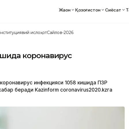
Жаҳон
Қозоғистон
Сиёсат
Т
нституциявий ислоҳот
Сайлов-2026
кишида коронавирус
а коронавирус инфекцияси 1058 кишида ПЗР
абар беради Kazinform coronavirus2020.kzга