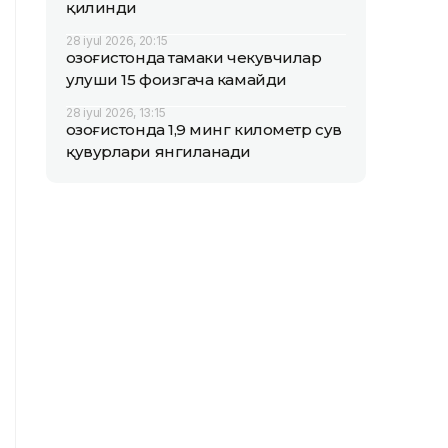
қилинди
28 iyul 2026, 20:15
Қозоғистонда тамаки чекувчилар
улуши 15 фоизгача камайди
28 iyul 2026, 13:15
Қозоғистонда 1,9 минг километр сув
қувурлари янгиланади