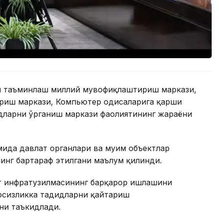
ни таъминлаш миллий мувофиқлаштириш маркази,
иш маркази, Компьютер ҳодисаларига қарши
дларни ўрганиш маркази фаолиятининг жараёни
ида давлат органлари ва муҳим объектлар
нинг бартараф этилгани маълум қилинди.
т инфратузилмасининг барқарор ишлашини
вфсизликка таҳдидларни қайтариш
ни таъкидлади.