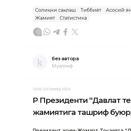
Соғлиқни сақлаш
Тиббиёт
Асосий я
Жамият
Статистика
без автора
Муаллиф
13:00, 03 Октябр 2023
ҚР Президенти “Давлат т
жамиятига ташриф бую
Президент Қасим-Жомарт Тоқаевга “Д