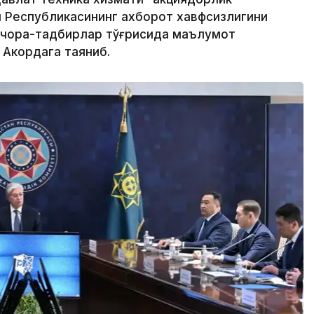
н Республикасининг ахборот хавфсизлигини
 чора-тадбирлар тўғрисида маълумот
 Акордага таяниб.