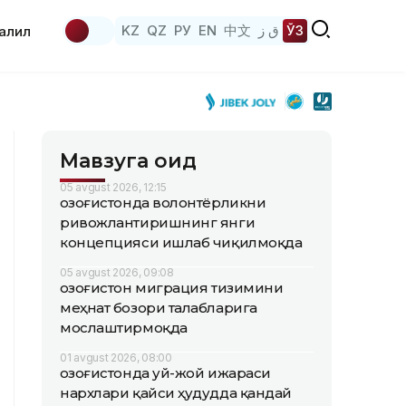
KZ
QZ
РУ
EN
中文
ق ز
ЎЗ
аҳлил
Мавзуга оид
05 avgust 2026, 12:15
Қозоғистонда волонтёрликни
ривожлантиришнинг янги
концепцияси ишлаб чиқилмоқда
05 avgust 2026, 09:08
Қозоғистон миграция тизимини
меҳнат бозори талабларига
мослаштирмоқда
01 avgust 2026, 08:00
Қозоғистонда уй-жой ижараси
нархлари қайси ҳудудда қандай