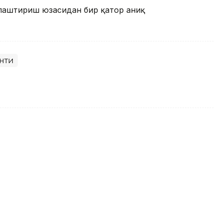
ллаштириш юзасидан бир қатор аниқ
нти
қова Тунисдаги турнир ғолиби