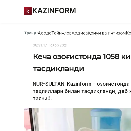
KAZINFORM
Ақорда
Тайинлов
Ҳодиса
Қонун ва интизом
Ко
Тренд:
08:31, 17 Ноябр 2021
Кеча Қозоғистонда 1058 
тасдиқланди
NUR-SULTAN. Kazinform – Қозоғистонд
таҳлиллари билан тасдиқланди, деб х
таяниб.