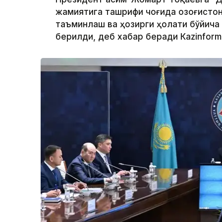
жамиятига ташрифи чоғида Қозоғисто
таъминлаш ва ҳозирги ҳолати бўйича
берилди, деб хабар беради Каzinform