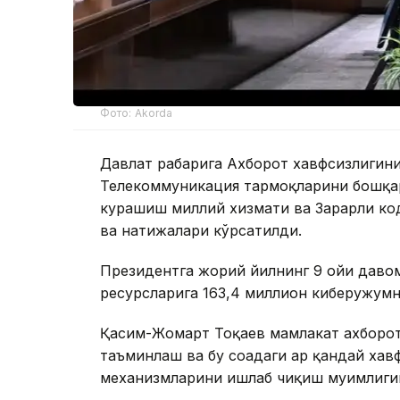
Фото: Akorda
Давлат раҳбарига Ахборот хавфсизлиги
Телекоммуникация тармоқларини бошқар
курашиш миллий хизмати ва Зарарли ко
ва натижалари кўрсатилди.
Президентга жорий йилнинг 9 ойи давом
ресурсларига 163,4 миллион киберҳужум
Қасим-Жомарт Тоқаев мамлакат ахборо
таъминлаш ва бу соҳадаги ҳар қандай ха
механизмларини ишлаб чиқиш муҳимлиги