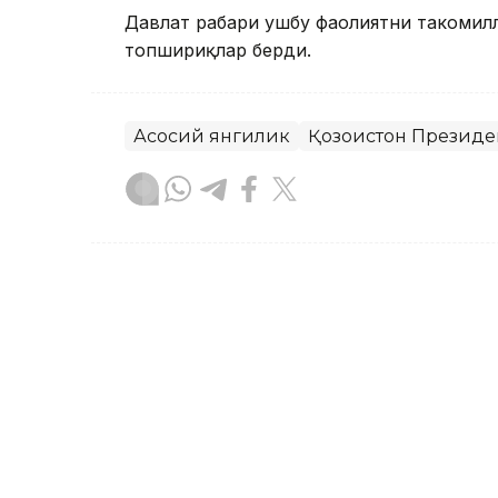
Давлат раҳбари ушбу фаолиятни такоми
топшириқлар берди.
Асосий янгилик
Қозоғистон Президе
Бекабат Узаков
Муаллиф
09:05, 18 Сентябр 2023
18 ёшли Аружан Сағинди
бўлди