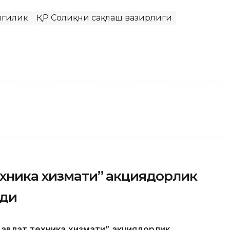
нгилик
ҚР Соғлиқни сақлаш вазирлиги
ехника хизмати” акциядорлик
рди
авлат техника хизмати” акциядорлик