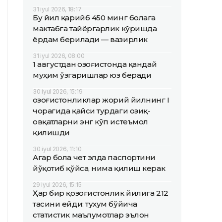
31 iyul 2026, 18:17
Бу йил қарийб 450 минг болага
мактабга тайёргарлик кўришда
ёрдам берилади — вазирлик
31 iyul 2026, 08:00
1 августдан Қозоғистонда қандай
муҳим ўзгаришлар юз беради
30 iyul 2026, 15:19
Қозоғистонликлар жорий йилнинг I
чорагида қайси турдаги озиқ-
овқатларни энг кўп истеъмол
қилишди
30 iyul 2026, 11:10
Агар бола чет элда паспортини
йўқотиб қўйса, нима қилиш керак
29 iyul 2026, 15:15
Ҳар бир қозоғистонлик йилига 212
тасини ейди: тухум бўйича
статистик маълумотлар эълон