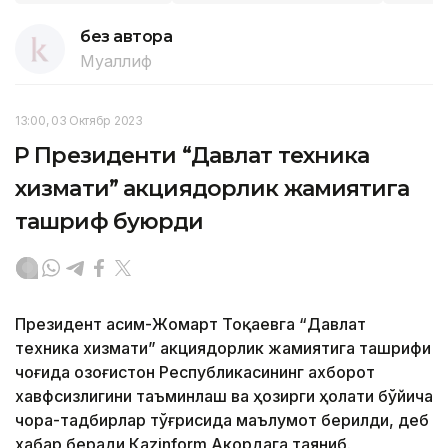
без автора
Муаллиф
13:00, 03 Октябр 2023
ҚР Президенти “Давлат техника
хизмати” акциядорлик жамиятига
ташриф буюрди
Президент Қасим-Жомарт Тоқаевга “Давлат
техника хизмати” акциядорлик жамиятига ташрифи
чоғида Қозоғистон Республикасининг ахборот
хавфсизлигини таъминлаш ва ҳозирги ҳолати бўйича
чора-тадбирлар тўғрисида маълумот берилди, деб
хабар беради Каzinform Акордага таяниб.