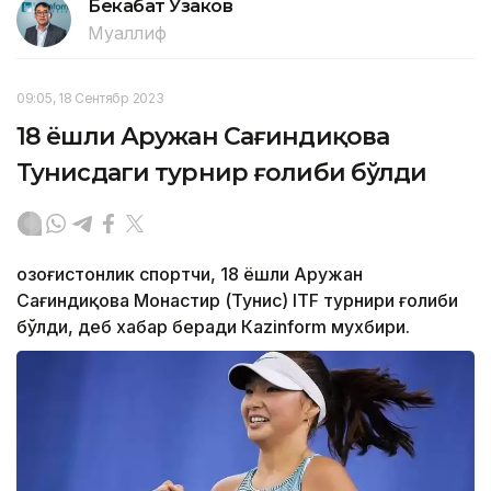
Бекабат Узаков
Муаллиф
09:05, 18 Сентябр 2023
18 ёшли Аружан Сағиндиқова
Тунисдаги турнир ғолиби бўлди
Қозоғистонлик спортчи, 18 ёшли Аружан
Сағиндиқова Монастир (Тунис) ITF турнири ғолиби
бўлди, деб хабар беради Каzinform мухбири.