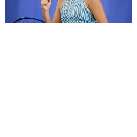
Фото: ktf.kz
Дунёнинг 829-ракеткаси, ушбу мусобақанинг 3-
ракеткаси А. Саөиндиыова финалда жаҳон
рейтингида 1253-ўринни эгаллаб турган
ҳиндистонлик Вайшнави Адкарга қарши
чемпионлик учун кураш олиб борди.
Биринчи партия кескин курашлар остида ўтди,
Аружан тай-брейкда муваффақиятли ўйнади - 7:6
(8:6).
Иккинчи сетда қозоғистонлик ёш теннисчи