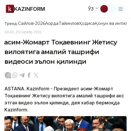
KAZINFORM
ЎЗ
Сайлов-2026
Ақорда
Тайинлов
Ҳодиса
Қонун ва интизо
Тренд:
20:30, 20 Октябр 2022
Қасим-Жомарт Тоқаевнинг Жетису
вилоятига амалий ташрифи
видеоси эълон қилинди
ASTANA. Kazinform - Президент Қасим-Жомарт
Тоқаевнинг Жетису вилоятига амалий ташрифи акс
этган видео эълон қилинди, дея хабар бермоқда
Kazinform.