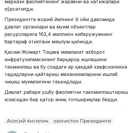
маркази фаолиятининг жараёни ва натижалари
кўрсатилди.
Президентга жорий йилнинг 9 ойи давомида
давлат органлари ва муҳим объектлар
ресурсларига 163,4 миллион киберҳужумнинг
бартараф этилгани маълум қилинди.
Қасим-Жомарт Тоқаев мамлакат ахборот
инфратузилмасининг барқарор ишлашини
таъминлаш ва бу соҳадаги ҳар қандай хавфсизликка
таҳдидларни қайтариш механизмларини ишлаб
чиқиш муҳимлигини таъкидлади.
Давлат раҳбари ушбу фаолиятни такомиллаштириш
юзасидан бир қатор аниқ топшириқлар берди.
Асосий янгилик
Қозоғистон Президенти