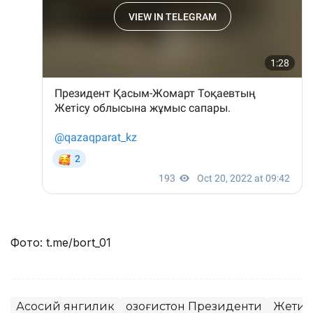
Фото: t.me/bort_01
Асосий янгилик
Қозоғистон Президенти
Жетис