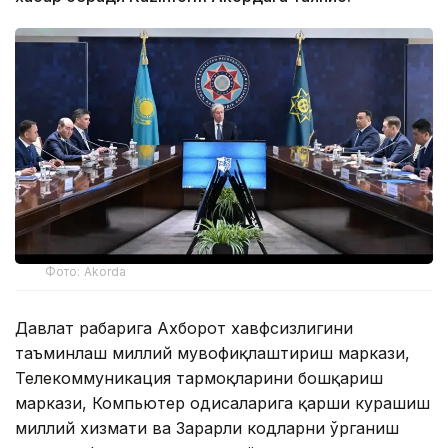
Фото: Akorda
Давлат раҳбарига Ахборот хавфсизлигини
таъминлаш миллий мувофиқлаштириш маркази,
Телекоммуникация тармоқларини бошқариш
маркази, Компьютер ҳодисаларига қарши курашиш
миллий хизмати ва Зарарли кодларни ўрганиш