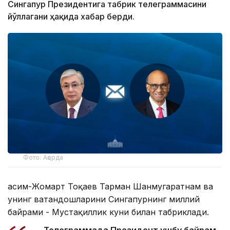
Сингапур Президентига табрик телеграммасини
йўллагани ҳақида хабар берди.
Фото: Ақорда
Қасим-Жомарт Тоқаев Тарман Шанмугаратнам ва
унинг ватандошларини Сингапурнинг миллий
байрами - Мустақиллик куни билан табриклади.
— Телеграммада Президент ушбу байрам