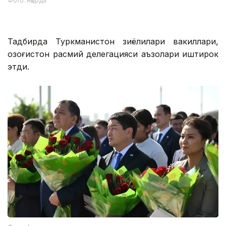
Фото: Ақорда
Тадбирда Туркманистон зиёлилари вакиллари,
Қозоғистон расмий делегацияси аъзолари иштирок
этди.