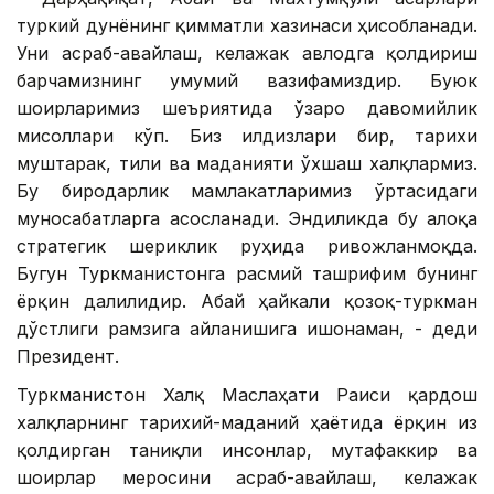
туркий дунёнинг қимматли хазинаси ҳисобланади.
Уни асраб-авайлаш, келажак авлодга қолдириш
барчамизнинг умумий вазифамиздир. Буюк
шоирларимиз шеъриятида ўзаро давомийлик
мисоллари кўп. Биз илдизлари бир, тарихи
муштарак, тили ва маданияти ўхшаш халқлармиз.
Бу биродарлик мамлакатларимиз ўртасидаги
муносабатларга асосланади. Эндиликда бу алоқа
стратегик шериклик руҳида ривожланмоқда.
Бугун Туркманистонга расмий ташрифим бунинг
ёрқин далилидир. Абай ҳайкали қозоқ-туркман
дўстлиги рамзига айланишига ишонаман, - деди
Президент.
Туркманистон Халқ Маслаҳати Раиси қардош
халқларнинг тарихий-маданий ҳаётида ёрқин из
қолдирган таниқли инсонлар, мутафаккир ва
шоирлар меросини асраб-авайлаш, келажак