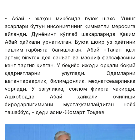
- Абай - жаҳон миқёсида буюк шахс. Унинг
асарлари бутун инсониятнинг қимматли меросига
айланди. Дунёнинг кўплаб шаҳарларида Ҳаким
Абай ҳайкали ўрнатилган. Буюк шоир ўз ҳаётини
таълим-тарбияга бағишлаган. Абай «Талап қыл
артық білуге» дея санъат ва маориф фалсафасини
кенг тарғиб қилган. У беқиёс ижоди орқали боқий
қадриятларни улуғлади. Одамларни
ватанпарварлик, билимдонлик, меҳнатсеварликка
чорлади. У эзгуликка, соғлом фикрга чақирди.
Ашхободда Абай ҳайкали очилиши
биродарлигимизни мустаҳкамлайдиган ноёб
ташаббус, - деди Қасим-Жомарт Тоқаев.