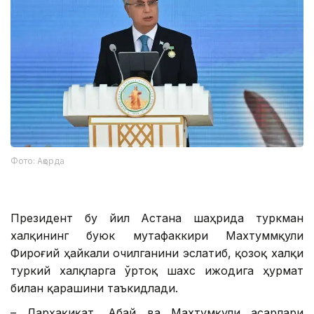
Фото: Ақорда
Президент бу йил Астана шаҳрида туркман
халқининг буюк мутафаккири Махтуммқули
Фироғий ҳайкали очилганини эслатиб, қозоқ халқи
туркий халқларга ўртоқ шахс ижодига ҳурмат
билан қарашини таъкидлади.
– Дарҳақиқат, Абай ва Махтумқули асарлари