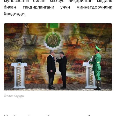
муносабати билан махсус чиқарилган медаль
билан тақдирлангани учун миннатдорчилик
билдирди.
Фото: Ақорда