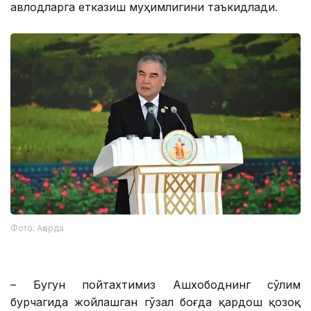
авлодларга етказиш муҳимлигини таъкидлади.
Фото: Ақорда
– Бугун пойтахтимиз Ашхободнинг сўлим
бурчагида жойлашган гўзал боғда қардош қозоқ