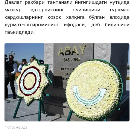
Давлат раҳбари тантанали йиғилишдаги нутқида
мазкур ёдгорликнинг очилишини туркман
қардошларнинг қозоқ халқига бўлган алоҳида
ҳурмат-эҳтиромининг ифодаси, деб билишини
таъкидлади.
Фото: Ақорда