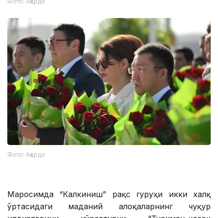
Фото: Ақорда
Фото: Ақорда
Маросимда “Калкиниш” рақс гуруҳи икки халқ
ўртасидаги маданий алоқаларнинг чуқур