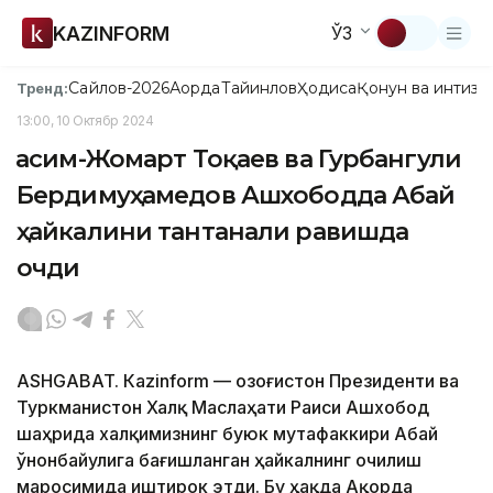
KAZINFORM
ЎЗ
Сайлов-2026
Ақорда
Тайинлов
Ҳодиса
Қонун ва интизо
Тренд:
13:00, 10 Октябр 2024
Қасим-Жомарт Тоқаев ва Гурбангули
Бердимуҳамедов Ашхободда Абай
ҳайкалини тантанали равишда
очди
ASHGABAT. Кazinform — Қозоғистон Президенти ва
Туркманистон Халқ Маслаҳати Раиси Ашхобод
шаҳрида халқимизнинг буюк мутафаккири Абай
Қўнонбайулига бағишланган ҳайкалнинг очилиш
маросимида иштирок этди. Бу ҳақда Ақорда