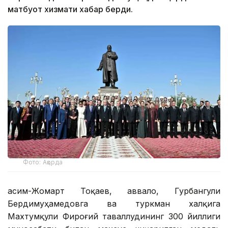
матбуот хизмати хабар берди.
Фото: Ақорда
Қасим-Жомарт Тоқаев, аввало, Гурбангули
Бердимуҳамедовга ва туркман халқига
Махтумқули Фироғий таваллудининг 300 йиллиги