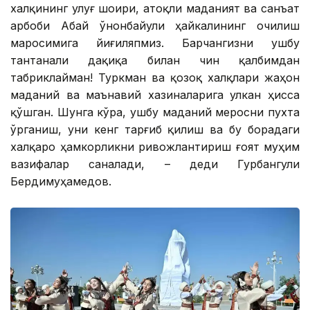
халқининг улуғ шоири, атоқли маданият ва санъат
арбоби Абай Қўнонбайули ҳайкалининг очилиш
маросимига йиғиляпмиз. Барчангизни ушбу
тантанали дақиқа билан чин қалбимдан
табриклайман! Туркман ва қозоқ халқлари жаҳон
маданий ва маънавий хазиналарига улкан ҳисса
қўшган. Шунга кўра, ушбу маданий меросни пухта
ўрганиш, уни кенг тарғиб қилиш ва бу борадаги
халқаро ҳамкорликни ривожлантириш ғоят муҳим
вазифалар саналади, – деди Гурбангули
Бердимуҳамедов.