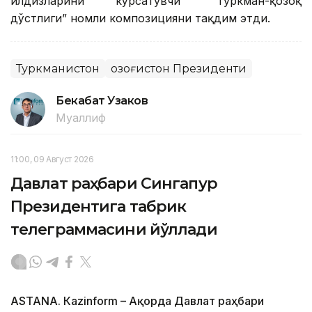
илдизларини кўрсатувчи “Туркман-қозоқ
дўстлиги” номли композицияни тақдим этди.
Туркманистон
Қозоғистон Президенти
Бекабат Узаков
Муаллиф
11:00, 09 Август 2026
Давлат раҳбари Сингапур
Президентига табрик
телеграммасини йўллади
ASTANА. Кazinform – Ақорда Давлат раҳбари