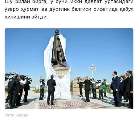
Шу билан бирга, у буни икки давлат ўртасидаги
ўзаро ҳурмат ва дўстлик белгиси сифатида қабул
қилишини айтди.
Фото: Ақорда