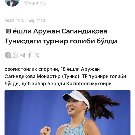
Муаллиф
09:05, 18 Сентябр 2023
18 ёшли Аружан Сағиндиқова
Тунисдаги турнир ғолиби бўлди
Қозоғистонлик спортчи, 18 ёшли Аружан
Сағиндиқова Монастир (Тунис) ITF турнири ғолиби
бўлди, деб хабар беради Каzinform мухбири.