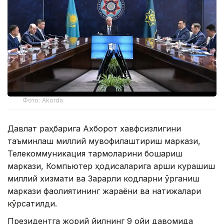
Фото: Akorda
Давлат раҳбарига Ахборот хавфсизлигини
таъминлаш миллий мувофиқлаштириш маркази,
Телекоммуникация тармоқларини бошқариш
маркази, Компьютер ҳодисаларига қарши курашиш
миллий хизмати ва Зарарли кодларни ўрганиш
маркази фаолиятининг жараёни ва натижалари
кўрсатилди.
Президентга жорий йилнинг 9 ойи давомида