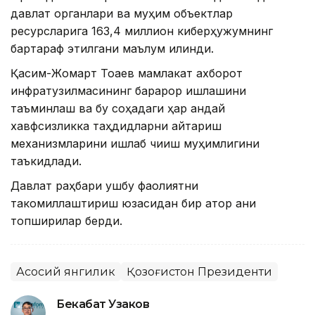
давлат органлари ва муҳим объектлар
ресурсларига 163,4 миллион киберҳужумнинг
бартараф этилгани маълум қилинди.
Қасим-Жомарт Тоқаев мамлакат ахборот
инфратузилмасининг барқарор ишлашини
таъминлаш ва бу соҳадаги ҳар қандай
хавфсизликка таҳдидларни қайтариш
механизмларини ишлаб чиқиш муҳимлигини
таъкидлади.
Давлат раҳбари ушбу фаолиятни
такомиллаштириш юзасидан бир қатор аниқ
топшириқлар берди.
Асосий янгилик
Қозоғистон Президенти
Бекабат Узаков