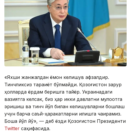
«Яхши жанжалдан ёмон келишув афзалдир.
Тинчликсиз тараққиёт бўлмайди. Қозоғистон зарур
ҳолларда ёрдам беришга тайёр. Украинадаги
вазиятга келсак, биз ҳар икки давлатни мулоқотга
эришиш ва тинч йўл билан келишувларни бошлаш
учун барча саъй-ҳаракатларни қилишга чақирамиз.
Бошқа йўл йўқ», — деб ёзди Қозоғистон Президенти
Twitter
саҳифасида.