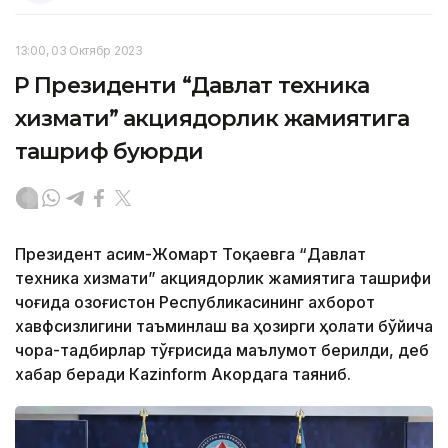
13:00, 03 Октябр 2023
ҚР Президенти “Давлат техника
хизмати” акциядорлик жамиятига
ташриф буюрди
Президент Қасим-Жомарт Тоқаевга “Давлат
техника хизмати” акциядорлик жамиятига ташрифи
чоғида Қозоғистон Республикасининг ахборот
хавфсизлигини таъминлаш ва ҳозирги ҳолати бўйича
чора-тадбирлар тўғрисида маълумот берилди, деб
хабар беради Каzinform Акордага таяниб.