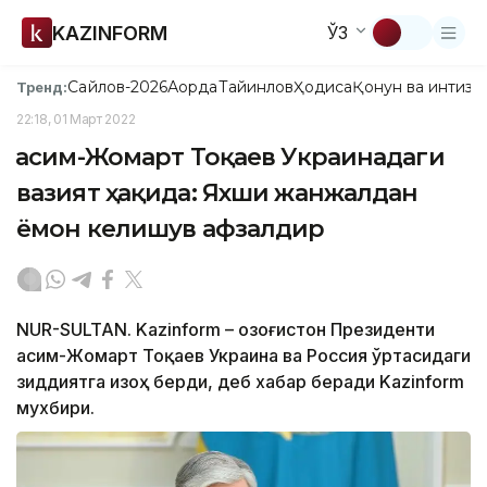
KAZINFORM
ЎЗ
Сайлов-2026
Ақорда
Тайинлов
Ҳодиса
Қонун ва интизо
Тренд:
22:18, 01 Март 2022
Қасим-Жомарт Тоқаев Украинадаги
вазият ҳақида: Яхши жанжалдан
ёмон келишув афзалдир
NUR-SULTAN. Kazinform – Қозоғистон Президенти
Қасим-Жомарт Тоқаев Украина ва Россия ўртасидаги
зиддиятга изоҳ берди, деб хабар беради Kazinform
мухбири.