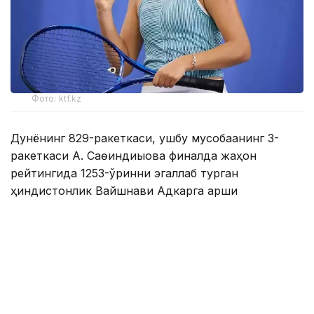
Фото: ktf.kz
Дунёнинг 829-ракеткаси, ушбу мусобақанинг 3-
ракеткаси А. Саөиндиыова финалда жаҳон
рейтингида 1253-ўринни эгаллаб турган
ҳиндистонлик Вайшнави Адкарга қарши
чемпионлик учун кураш олиб борди.
Биринчи партия кескин курашлар остида ўтди,
Аружан тай-брейкда муваффақиятли ўйнади - 7:6
(8:6).
Иккинчи сетда қозоғистонлик ёш теннисчи рақибига
ҳеч қандай имконият қолдирмади - 6:0.