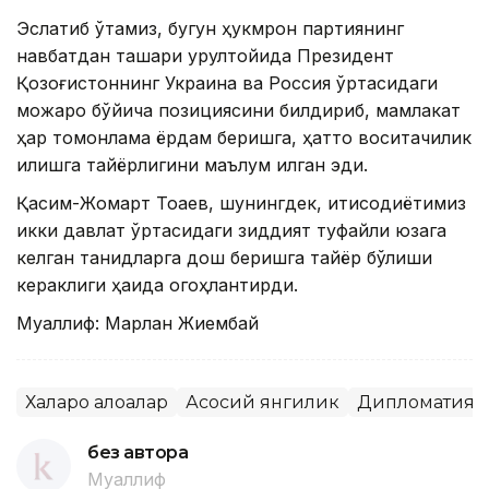
Эслатиб ўтамиз, бугун ҳукмрон партиянинг
навбатдан ташқари қурултойида Президент
Қозоғистоннинг Украина ва Россия ўртасидаги
можаро бўйича позициясини билдириб, мамлакат
ҳар томонлама ёрдам беришга, ҳатто воситачилик
қилишга тайёрлигини маълум қилган эди.
Қасим-Жомарт Тоқаев, шунингдек, иқтисодиётимиз
икки давлат ўртасидаги зиддият туфайли юзага
келган танқидларга дош беришга тайёр бўлиши
кераклиги ҳақида огоҳлантирди.
Муаллиф: Марлан Жиембай
Халқаро алоқалар
Асосий янгилик
Дипломатия
без автора
Муаллиф