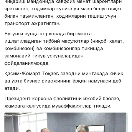
чиқариш майдонида хавфсиз меҳнат шароитлари
яратилган, ходимлар кунига уч маҳал бепул овқат
билан таъминланган, ходимларни ташиш учун
транспорт ажратилган.
Бугунги кунда корхонада бир марта
ишлатиладиган тиббий маҳсулотлар (ниқоб, халат,
комбинезон) ва комбинезонлар тикишда
замонавий тикув ускуналаридан
фойдаланилмоқда.
Қасим-Жомарт Тоқаев заводни минтақада кичик
ва ўрта бизнес ривожининг ёрқин намунаси деб
атади.
Президент корхона фаолиятини ижобий баҳолаб,
жамоага келгусида муваффақиятлар тилади.