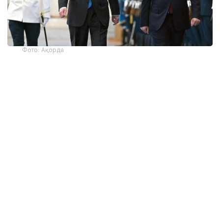
Фото: Ақорда
— Никол Пашинян илиқ сўзлар учун
миннатдорчилик билдирди ва Қозоғистон
Президенти ва халқига Қурултой
сайловларини муваффақиятли ўтказишни
тилади. Президент ва Бош вазир
Қозоғистон-Арманистон
муносабатларининг жадал
ривожланишидан мамнун эканликларини
таъкидладилар ва икки мамлакат
ўртасидаги кўп қиррали ҳамкорликни
чуқурлаштиришга тайёр эканликларини
тасдиқладилар. Бундан ташқари, илгари