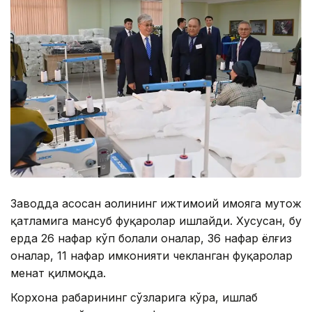
Заводда асосан аҳолининг ижтимоий ҳимояга муҳтож
қатламига мансуб фуқаролар ишлайди. Хусусан, бу
ерда 26 нафар кўп болали оналар, 36 нафар ёлғиз
оналар, 11 нафар имконияти чекланган фуқаролар
меҳнат қилмоқда.
Корхона раҳбарининг сўзларига кўра, ишлаб