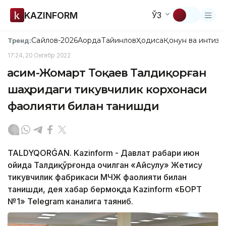
KAZINFORM
ЎЗ
Сайлов-2026
Ақорда
Тайинлов
Ҳодиса
Қонун ва интизо
Тренд:
17:24, 20 Октябр 2022
Қасим-Жомарт Тоқаев Талдиқорған
шаҳридаги тикувчилик корхонаси
фаолияти билан танишди
TALDYQORǴAN. Kazinform - Давлат раҳбари июн
ойида Талдиқўрғонда очилган «Айсулу» Жетису
тикувчилик фабрикаси МЧЖ фаолияти билан
танишди, дея хабар бермоқда Kazinform «БОРТ
№1» Telegram каналига таяниб.