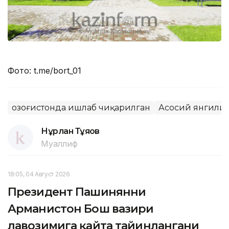
Фото: t.me/bort_01
Қозоғистонда ишлаб чиқарилган
Асосий янгили
Нұрлан Тұяқов
Муаллиф
18:05, 04 Август 2026
Президент Пашинянни
Арманистон Бош вазири
лавозимига қайта тайинлангани