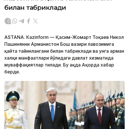
билан табриклади
ASTANА. Кazinform — Қасим-Жомарт Тоқаев Никол
Пашинянни Арманистон Бош вазири лавозимига
қайта тайинлангани билан табриклади ва унга арман
халқи манфаатлари йўлидаги давлат хизматида
муваффақиятлар тилади. Бу ҳақда Ақорда хабар
берди.