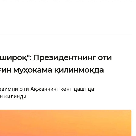
хшироқ": Президентнинг оти
зғин муҳокама қилинмоқда
севимли оти Ақжаннинг кенг даштда
н қилинди.