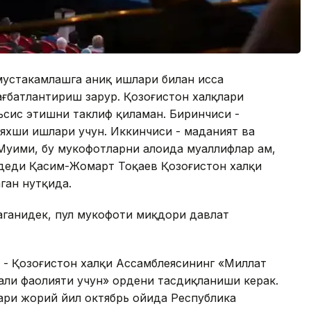
устаҳкамлашга аниқ ишлари билан ҳисса
ағбатлантириш зарур. Қозоғистон халқлари
сис этишни таклиф қиламан. Биринчиси -
 яхши ишлари учун. Иккинчиси - маданият ва
Муҳими, бу мукофотларни алоҳида муаллифлар ҳам,
 деди Қасим-Жомарт Тоқаев Қозоғистон халқи
ган нутқида.
лаганидек, пул мукофоти миқдори давлат
 - Қозоғистон халқи Ассамблеясининг «Миллат
али фаолияти учун» ордени тасдиқланиши керак.
ари жорий йил октябрь ойида Республика