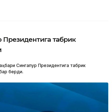
р Президентига табрик
и
раҳбари Сингапур Президентига табрик
бар берди.