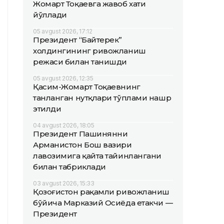
Жомарт Тоқаевга жавоб хати
йўллади
05 avgust 2026, 17:12
Президент “Байтерек”
холдингининг ривожланиш
режаси билан танишди
05 avgust 2026, 12:35
Қасим-Жомарт Тоқаевнинг
танланган нутқлари тўплами нашр
этилди
04 avgust 2026, 18:05
Президент Пашинянни
Арманистон Бош вазири
лавозимига қайта тайинлангани
билан табриклади
03 avgust 2026, 15:33
Қозоғистон рақамли ривожланиш
бўйича Марказий Осиёда етакчи —
Президент