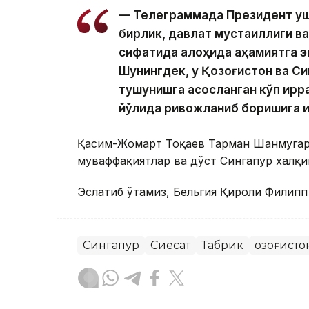
— Телеграммада Президент ушб
бирлик, давлат мустақиллиги ва
сифатида алоҳида аҳамиятга э
Шунингдек, у Қозоғистон ва Си
тушунишга асосланган кўп қирр
йўлида ривожланиб боришига 
Қасим-Жомарт Тоқаев Тарман Шанмугар
муваффақиятлар ва дўст Сингапур халқи
Эслатиб ўтамиз, Бельгия Қироли Филип
Сингапур
Сиёсат
Табрик
Қозоғист