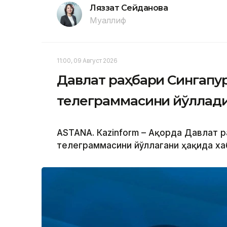
Ляззат Сейданова
Муаллиф
11:00, 09 Август 2026
Давлат раҳбари Сингапу
телеграммасини йўллад
ASTANА. Кazinform – Ақорда Давлат 
телеграммасини йўллагани ҳақида ха