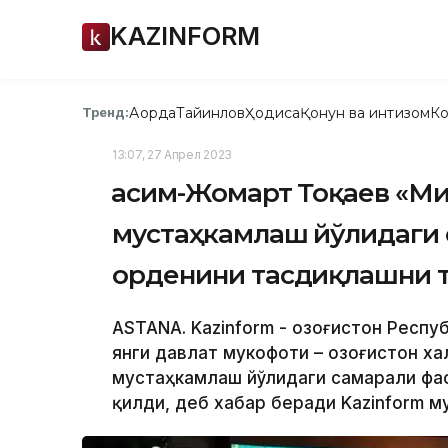
KAZINFORM
Ақорда
Тайинлов
Ҳодиса
Қонун ва интизом
Ко
Тренд:
13:07, 27 Апрел 2023
Қасим-Жомарт Тоқаев «М
мустаҳкамлаш йўлидаги 
орденини тасдиқлашни 
ASTANA. Kazinform - Қозоғистон Респ
янги давлат мукофоти – Қозоғистон 
мустаҳкамлаш йўлидаги самарали фа
қилди, деб хабар беради Kazinform м