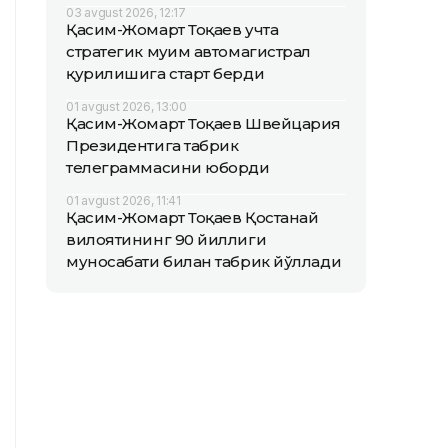
03 avgust 2026, 12:17
Қасим-Жомарт Тоқаев учта
стратегик муҳим автомагистрал
қурилишига старт берди
01 avgust 2026, 13:00
Қасим-Жомарт Тоқаев Швейцария
Президентига табрик
телеграммасини юборди
01 avgust 2026, 11:41
Қасим-Жомарт Тоқаев Қостанай
вилоятининг 90 йиллиги
муносабати билан табрик йўллади