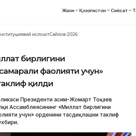
Жаҳон
Қозоғистон
Сиёсат
Т
нституциявий ислоҳот
Сайлов-2026
иллат бирлигини
самарали фаолияти учун»
таклиф қилди
убликаси Президенти Қасим-Жомарт Тоқаев
халқи Ассамблеясининг «Миллат бирлигини
олияти учун» орденини тасдиқлашни таклиф
ухбири.