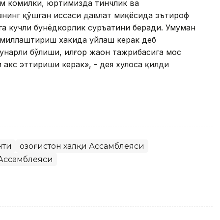
м комилки, юртимизда тинчлик ва
нинг қўшган ҳиссаси давлат миқёсида эътироф
а кучли бунёдкорлик суръатини беради. Умуман
комиллаштириш хакида уйлаш керак деб
унарли бўлиши, илғор жаҳон тажрибасига мос
 акс эттириши керак», - дея хулоса қилди
нти
Қозоғистон халқи Ассамблеяси
 Ассамблеяси