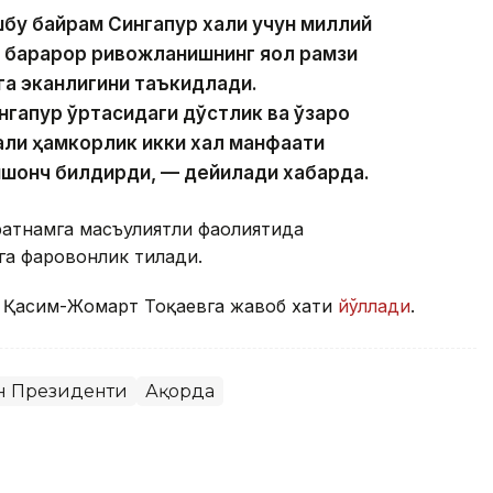
у байрам Сингапур халқи учун миллий
 барқарор ривожланишнинг яққол рамзи
га эканлигини таъкидлади.
нгапур ўртасидаги дўстлик ва ўзаро
али ҳамкорлик икки халқ манфаати
ишонч билдирди, — дейилади хабарда.
атнамга масъулиятли фаолиятида
га фаровонлик тилади.
п Қасим-Жомарт Тоқаевга жавоб хати
йўллади
.
он Президенти
Ақорда