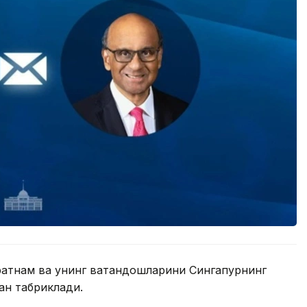
атнам ва унинг ватандошларини Сингапурнинг
ан табриклади.