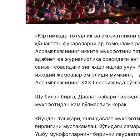
«Юртимизда тотувлик ва ҳамжиҳатликни м
қўшаётган фуқароларни ҳар томонлама р
Ассамблеясининг иккита мукофотини таъ
адабиёт ва журналистика соҳасидаги энг
санъат соҳасидаги энг яхши ишлар учун. 
ижодий жамоалар ҳам олиши мумкин», -
Ассамблеясининг XXXII сессиясида сўзла
Шу билан бирга, Давлат раҳбари таъкид
мукофотидан кам бўлмаслиги керак.
«Бундан ташқари, янги давлат мукофоти
бирлигини мустаҳкамлаш йўлидаги самар
Ушбу мукофотларнинг биринчи лауреатл