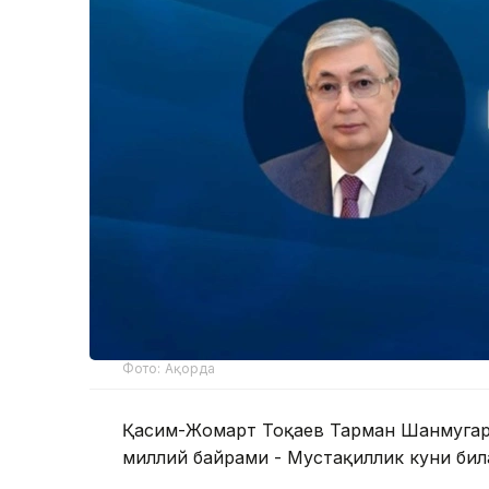
Фото: Ақорда
Қасим-Жомарт Тоқаев Тарман Шанмугар
миллий байрами - Мустақиллик куни бил