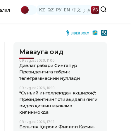
KZ
QZ
РУ
EN
中文
ق ز
ЎЗ
аҳлил
Мавзуга оид
09 avgust 2026, 11:00
Давлат раҳбари Сингапур
Президентига табрик
телеграммасини йўллади
09 avgust 2026, 10:10
"Сунъий интеллектдан яхшироқ":
Президентнинг оти ҳақидаги янги
видео қизғин муҳокама
қилинмоқда
08 avgust 2026, 17:12
Бельгия Қироли Филипп Қасим-