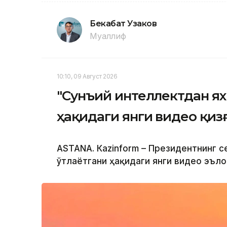
Бекабат Узаков
Муаллиф
10:10, 09 Август 2026
"Сунъий интеллектдан я
ҳақидаги янги видео қи
ASTANА. Кazinform – Президентнинг 
ўтлаётгани ҳақидаги янги видео эъло