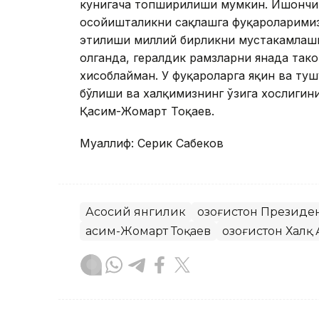
кунигача топширилиши мумкин. Ишончи
осойишталикни сақлашга фуқароларимиз
этилиши миллий бирликни мустаҳкамлашг
олганда, гералдик рамзларни янада та
хисоблайман. У фуқароларга яқин ва туш
бўлиши ва халқимизнинг ўзига хослигини
Қасим-Жомарт Тоқаев.
Муаллиф: Серик Сабеков
Асосий янгилик
Қозоғистон Президе
Қасим-Жомарт Тоқаев
Қозоғистон Халқ