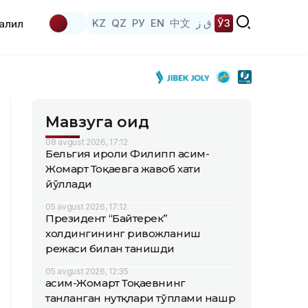
KZ
QZ
РУ
EN
中文
ق ز
ЎЗ
аҳлил
Мавзуга оид
08 avgust 2026, 17:12
Бельгия Қироли Филипп Қасим-
Жомарт Тоқаевга жавоб хати
йўллади
05 avgust 2026, 17:12
Президент “Байтерек”
холдингининг ривожланиш
режаси билан танишди
05 avgust 2026, 12:35
Қасим-Жомарт Тоқаевнинг
танланган нутқлари тўплами нашр