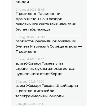
этилди
04 avgust 2026, 18:05
Президент Пашинянни
Арманистон Бош вазири
лавозимига қайта тайинлангани
билан табриклади
03 avgust 2026, 15:33
Қозоғистон рақамли ривожланиш
бўйича Марказий Осиёда етакчи —
Президент
03 avgust 2026, 12:17
Қасим-Жомарт Тоқаев учта
стратегик муҳим автомагистрал
қурилишига старт берди
01 avgust 2026, 13:00
Қасим-Жомарт Тоқаев Швейцария
Президентига табрик
телеграммасини юборди
01 avgust 2026, 11:41