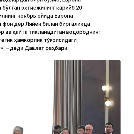
 бўлган эҳтиёжининг қарийб 20
илнинг ноябрь ойида Европа
 фон дер Ляйен билан биргаликда
р ва қайта тикланадиган водороднинг
тегик ҳамкорлик тўғрисидаги
, – деди Давлат раҳбари.