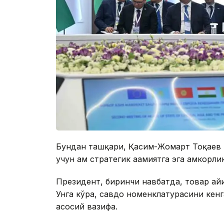
Бундан ташқари, Қасим-Жомарт Тоқаев 
учун ҳам стратегик аҳамиятга эга ҳамкор
Президент, биринчи навбатда, товар а
Унга кўра, савдо номенклатурасини кен
асосий вазифа.