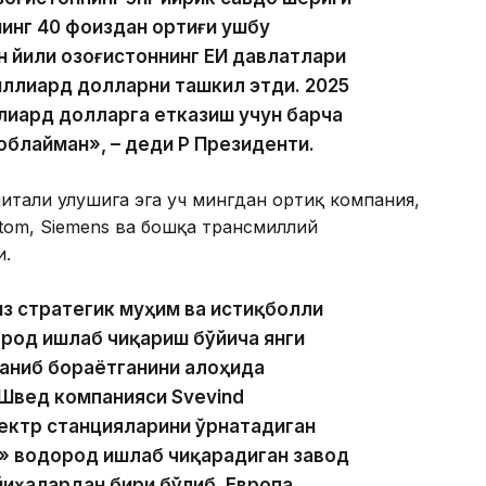
инг 40 фоиздан ортиғи ушбу
н йили Қозоғистоннинг ЕИ давлатлари
иллиард долларни ташкил этди. 2025
ллиард долларга етказиш учун барча
блайман», – деди ҚР Президенти.
итали улушига эга уч мингдан ортиқ компания,
 Alstom, Siemens ва бошқа трансмиллий
и.
з стратегик муҳим ва истиқболли
род ишлаб чиқариш бўйича янги
аниб бораётганини алоҳида
Швед компанияси Svevind
лектр станцияларини ўрнатадиган
» водород ишлаб чиқарадиган завод
йиҳалардан бири бўлиб, Европа