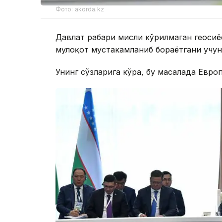
Фото: akorda.kz
Давлат раҳбари мисли кўрилмаган геоси
мулоқот мустаҳкамланиб бораётгани учу
Унинг сўзларига кўра, бу масалада Евро