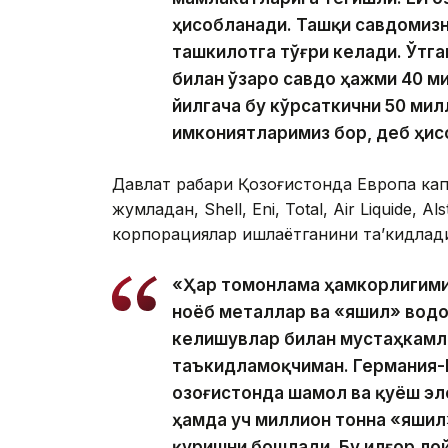
ҳисобланади. Ташқи савдомизн
ташкилотга тўғри келади. Ўтга
билан ўзаро савдо ҳажми 40 м
йилгача бу кўрсаткични 50 ми
имкониятларимиз бор, деб ҳисо
Давлат раҳбари Қозоғистонда Европа кап
жумладан, Shell, Eni, Total, Air Liquide,
корпорациялар ишлаётганини таʼкидлад
«Ҳар томонлама ҳамкорлигими
ноёб металлар ва «яшил» водо
келишувлар билан мустаҳкамл
таъкидламоқчиман. Германия-
Қозоғистонда шамол ва қуёш э
ҳамда уч миллион тонна «яшил
қуришни бошлади. Бу илғор ло