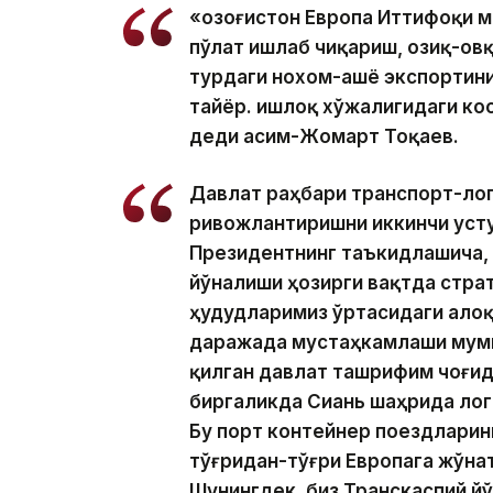
«Қозоғистон Европа Иттифоқи 
пўлат ишлаб чиқариш, озиқ-овқ
турдаги нохом-ашё экспортини
тайёр. Қишлоқ хўжалигидаги ко
деди Қасим-Жомарт Тоқаев.
Давлат раҳбари транспорт-ло
ривожлантиришни иккинчи усту
Президентнинг таъкидлашича,
йўналиши ҳозирги вақтда страт
ҳудудларимиз ўртасидаги ало
даражада мустаҳкамлаши мумк
қилган давлат ташрифим чоғи
биргаликда Сиань шаҳрида лог
Бу порт контейнер поездларин
тўғридан-тўғри Европага жўна
Шунингдек, биз Транскаспий й