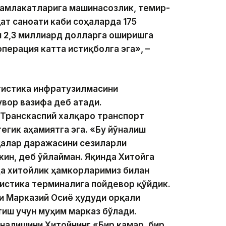
мамлакатларига машинасозлик, темир-
ат саноати каби соҳаларда 175
 2,3 миллиард долларга оширишга
операция катта истиқболга эга», –
гистика инфратузилмасини
вор вазифа деб атади.
 Транскаспий халқаро транспорт
егик аҳамиятга эга. «Бу йўналиш
қалар даражасини сезиларли
ин, деб ўйлайман. Яқинда Хитойга
да хитойлик ҳамкорларимиз билан
истика терминалига пойдевор қўйдик.
и Марказий Осиё ҳудуди орқали
тиш учун муҳим марказ бўлади.
ўналишини Хитойнинг «Бир камар, бир