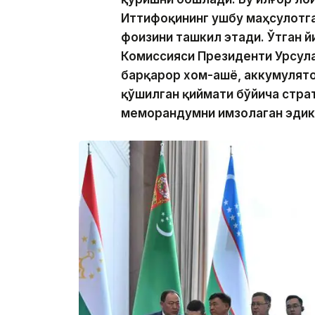
Иттифоқининг ушбу маҳсулотга
фоизини ташкил этади. Ўтган й
Комиссияси Президенти Урсула
барқарор хом-ашё, аккумулято
қўшилган қиймати бўйича стра
меморандумни имзолаган эдик»