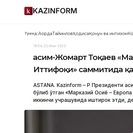
KAZINFORM
Ақорда
Тайинлов
Ҳодиса
Қонун ва интизом
Ко
Тренд:
19:54, 02 Июн 2023
Қасим-Жомарт Тоқаев «Ма
Иттифоқи» саммитида қа
ASTANA. Kazinform – ҚР Президенти Қ
бўлиб ўтган «Марказий Осиё – Европ
иккинчи учрашувида иштирок этди, де