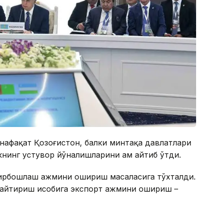
нафақат Қозоғистон, балки минтақа давлатлари
ликнинг устувор йўналишларини ҳам айтиб ўтди.
йирбошлаш ҳажмини ошириш масаласига тўхталди.
гайтириш ҳисобига экспорт ҳажмини ошириш –