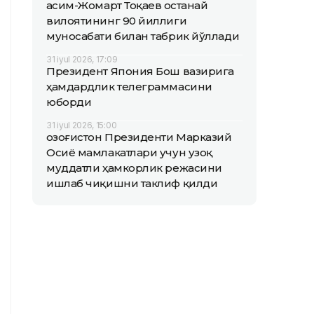
Қасим-Жомарт Тоқаев Қостанай
вилоятининг 90 йиллиги
муносабати билан табрик йўллади
31 iyul 2026, 17:09
Президент Япония Бош вазирига
ҳамдардлик телеграммасини
юборди
31 iyul 2026, 15:00
Қозоғистон Президенти Марказий
Осиё мамлакатлари учун узоқ
муддатли ҳамкорлик режасини
ишлаб чиқишни таклиф қилди