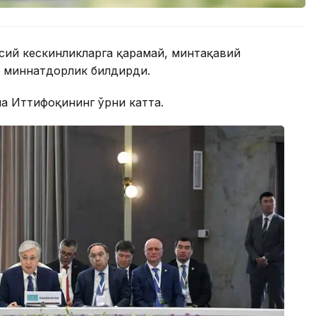
ёсий кескинликларга қарамай, минтақавий
н миннатдорлик билдирди.
па Иттифоқининг ўрни катта.