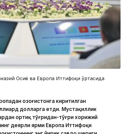
казий Осиё ва Европа Иттифоқи ўртасида
вропадан Қозоғистонга киритилган
иллиард долларга етди. Мустақиллик
ардан ортиқ тўғридан-тўғри хорижий
нинг деярли ярми Европа Иттифоқи
зоғистоннинг энг йирик савдо шериги