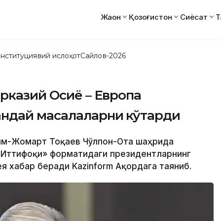
Жаҳон
Қозоғистон
Сиёсат
Т
нституциявий ислоҳот
Сайлов-2026
рказий Осиё – Европа
ндай масалаларни кўтарди
асим-Жомарт Тоқаев Чўлпон-Ота шаҳрида
а Иттифоқи» форматидаги президентларнинг
я хабар беради Kazinform Ақордага таяниб.