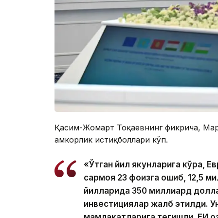
Қасим-Жомарт Тоқаевнинг фикрича, Мар
ҳамкорлик истиқболлари кўп.
«Ўтган йил якунларига кўра, Е
сармоя 23 фоизга ошиб, 12,5 м
йилларида 350 миллиард долл
инвестициялар жалб этилди. У
мамлакатларига тегишли. ЕИ Қо