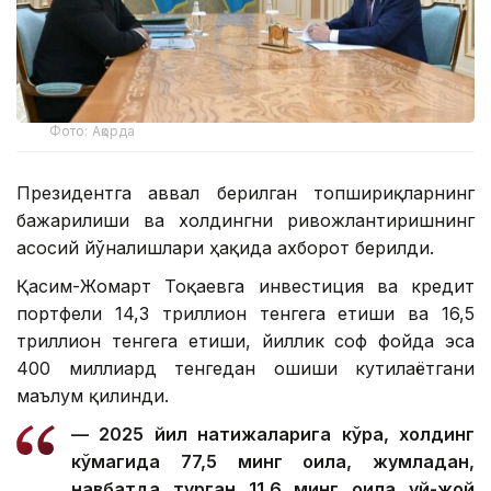
Фото: Ақорда
Президентга аввал берилган топшириқларнинг
бажарилиши ва холдингни ривожлантиришнинг
асосий йўналишлари ҳақида ахборот берилди.
Қасим-Жомарт Тоқаевга инвестиция ва кредит
портфели 14,3 триллион тенгега етиши ва 16,5
триллион тенгега етиши, йиллик соф фойда эса
400 миллиард тенгедан ошиши кутилаётгани
маълум қилинди.
— 2025 йил натижаларига кўра, холдинг
кўмагида 77,5 минг оила, жумладан,
навбатда турган 11,6 минг оила уй-жой