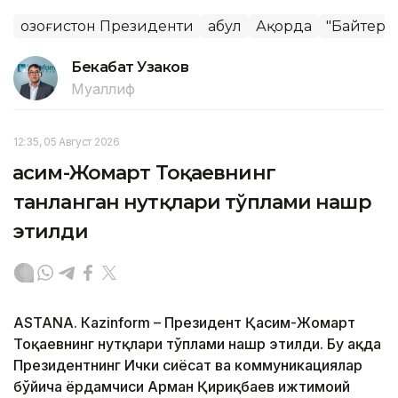
Қозоғистон Президенти
Қабул
Ақорда
"Байтере
Бекабат Узаков
Муаллиф
12:35, 05 Август 2026
Қасим-Жомарт Тоқаевнинг
танланган нутқлари тўплами нашр
этилди
ASTANА. Кazinform – Президент Қасим-Жомарт
Тоқаевнинг нутқлари тўплами нашр этилди. Бу ҳақда
Президентнинг Ички сиёсат ва коммуникациялар
бўйича ёрдамчиси Арман Қириқбаев ижтимоий