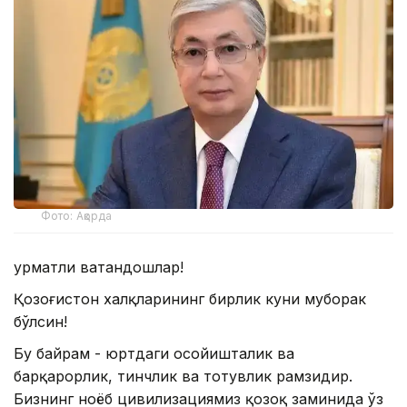
Фото: Ақорда
Ҳурматли ватандошлар!
Қозоғистон халқларининг бирлик куни муборак
бўлсин!
Бу байрам - юртдаги осойишталик ва
барқарорлик, тинчлик ва тотувлик рамзидир.
Бизнинг ноёб цивилизациямиз қозоқ заминида ўз