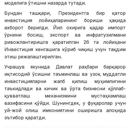
моделига ўтишни назарда тутади.
Бундан ташқари, Президентга бир қатор
инвестиция лойиҳаларининг бориши ҳақида
ахборот берилди. Йил охирига қадар импорт
ўрнини босиш, экспорт ва инфратузилмани
ривожлантиришга қаратилган 26 та лойиҳани
Инвестиция кенгашига кўриб чиқиш учун тақдим
этиш режалаштирилган.
Учрашув якунида Давлат раҳбари барқарор
иқтисодий ўсишни таъминлаш ва узоқ муддатли
инвестицияларни жалб қилиш муҳимлигини
таъкидлади ва кичик ва ўрта бизнесни қўллаб-
қувватлаш механизмини мустаҳкамлаш
вазифасини қўйди. Шунингдек, у фуқаролар учун
уй-жой олиш имкониятини оширишга алоҳида
эътибор қаратди.