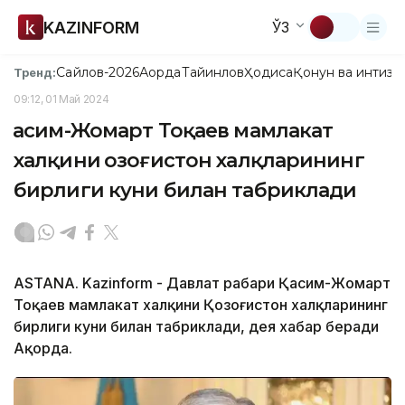
KAZINFORM
ЎЗ
Сайлов-2026
Ақорда
Тайинлов
Ҳодиса
Қонун ва интизо
Тренд:
09:12, 01 Май 2024
Қасим-Жомарт Тоқаев мамлакат
халқини Қозоғистон халқларининг
бирлиги куни билан табриклади
ASTANA. Kazinform - Давлат раҳбари Қасим-Жомарт
Тоқаев мамлакат халқини Қозоғистон халқларининг
бирлиги куни билан табриклади, дея хабар беради
Ақорда.