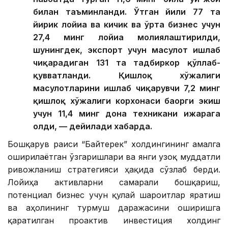
билан таъминланди. Ўтган йили 77 та
йирик лойиҳа ва кичик ва ўрта бизнес учун
27,4 минг лойиҳа молиялаштирилди,
шунингдек, экспорт учун маҳсулот ишлаб
чиқарадиган 131 та тадбиркор қўллаб-
қувватланди. Қишлоқ хўжалиги
маҳсулотларини ишлаб чиқарувчи 7,2 минг
қишлоқ хўжалиги корхонаси баҳорги экиш
учун 11,4 минг дона техникани ижарага
олди, — дейилади хабарда.
Бошқарув раиси “Байтерек” холдингининг амалга
оширилаётган ўзгаришлари ва янги узоқ муддатли
ривожланиш стратегияси ҳақида сўзлаб берди.
Лойиҳа активларни самарали бошқариш,
потенциал бизнес учун қулай шароитлар яратиш
ва аҳолининг турмуш даражасини оширишга
қаратилган проактив инвестиция холдинг