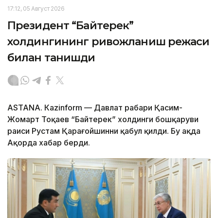
17:12, 05 Август 2026
Президент “Байтерек”
холдингининг ривожланиш режаси
билан танишди
ASTANА. Каzinform — Давлат раҳбари Қасим-
Жомарт Тоқаев “Байтерек” холдинги бошқаруви
раиси Рустам Қарағойшинни қабул қилди. Бу ҳақда
Ақорда хабар берди.