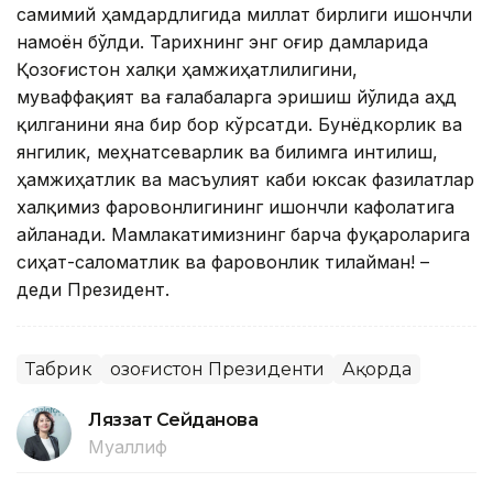
самимий ҳамдардлигида миллат бирлиги ишончли
намоён бўлди. Тарихнинг энг оғир дамларида
Қозоғистон халқи ҳамжиҳатлилигини,
муваффақият ва ғалабаларга эришиш йўлида аҳд
қилганини яна бир бор кўрсатди. Бунёдкорлик ва
янгилик, меҳнатсеварлик ва билимга интилиш,
ҳамжиҳатлик ва масъулият каби юксак фазилатлар
халқимиз фаровонлигининг ишончли кафолатига
айланади. Мамлакатимизнинг барча фуқароларига
сиҳат-саломатлик ва фаровонлик тилайман! –
деди Президент.
Табрик
Қозоғистон Президенти
Ақорда
Ляззат Сейданова
Муаллиф