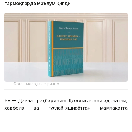
тармоқларда маълум қилди.
Фото: видеодан скриншот
Бу — Давлат раҳбарининг Қозоғистонни адолатли,
хавфсиз ва гуллаб-яшнаётган мамлакатга
айлантириш бўйича буюк идеалининг сўз билан
йўғрилган хулосаси.