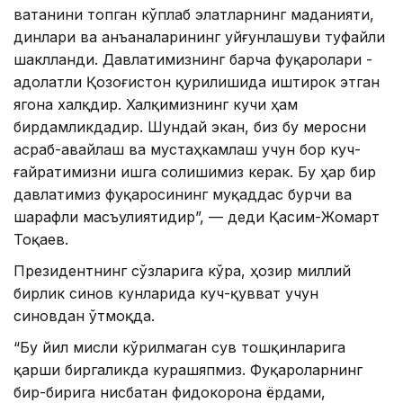
ватанини топган кўплаб элатларнинг маданияти,
динлари ва анъаналарининг уйғунлашуви туфайли
шаклланди. Давлатимизнинг барча фуқаролари -
адолатли Қозоғистон қурилишида иштирок этган
ягона халқдир. Халқимизнинг кучи ҳам
бирдамликдадир. Шундай экан, биз бу меросни
асраб-авайлаш ва мустаҳкамлаш учун бор куч-
ғайратимизни ишга солишимиз керак. Бу ҳар бир
давлатимиз фуқаросининг муқаддас бурчи ва
шарафли масъулиятидир”, — деди Қасим-Жомарт
Тоқаев.
Президентнинг сўзларига кўра, ҳозир миллий
бирлик синов кунларида куч-қувват учун
синовдан ўтмоқда.
“Бу йил мисли кўрилмаган сув тошқинларига
қарши биргаликда курашяпмиз. Фуқароларнинг
бир-бирига нисбатан фидокорона ёрдами,