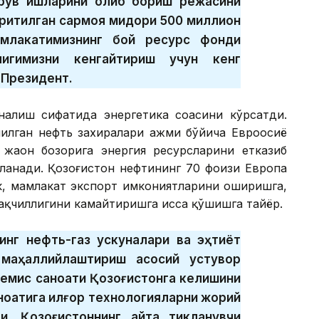
дирув ишларини олиб бориш режасини
иритилган сармоя миқдори 500 миллион
млакатимизнинг бой ресурс фонди
лигимизни кенгайтириш учун кенг
 Президент.
налиш сифатида энергетика соҳасини кўрсатди.
нилган нефть захиралари ҳажми бўйича Евроосиё
жаҳон бозорига энергия ресурсларини етказиб
бланади. Қозоғистон нефтининг 70 фоизи Европа
к, мамлакат экспорт имкониятларини оширишга,
ақчиллигини камайтиришга ҳисса қўшишга тайёр.
инг нефть-газ ускуналари ва эҳтиёт
 маҳаллийлаштириш асосий устувор
 немис саноати Қозоғистонга келишини
ноатига илғор технологияларни жорий
и. Қозоғистоннинг қайта тикланувчи