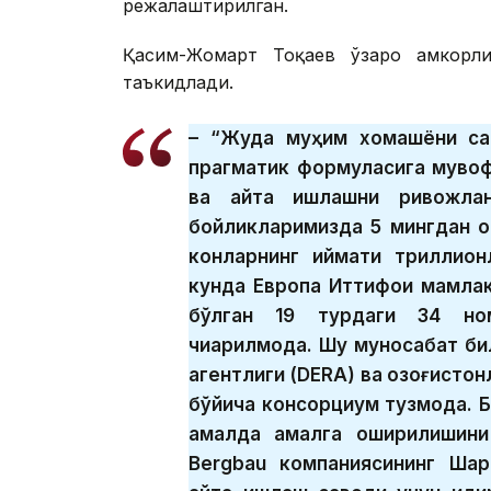
режалаштирилган.
Қасим-Жомарт Тоқаев ўзаро ҳамкорл
таъкидлади.
– “Жуда муҳим хомашёни са
прагматик формуласига мувоф
ва қайта ишлашни ривожлан
бойликларимизда 5 мингдан о
конларнинг қиймати триллион
кунда Европа Иттифоқи мамла
бўлган 19 турдаги 34 но
чиқарилмоқда. Шу муносабат б
агентлиги (DERA) ва қозоғист
бўйича консорциум тузмоқда. 
амалда амалга оширилишини 
Bergbau компаниясининг Шар