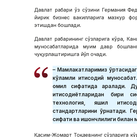
Давлат раҳбари ўз сўзини Германия Ф
йирик бизнес вакилларига мазкур фо
этишдан бошлади.
Давлат раҳбарининг сўзларига кўра, К
муносабатларида муҳим давр бошлан
чуқурлаштиришга йўл очади.
– Мамлакатларимиз ўртасидаг
кўламли иқтисодий муносабат
омил сифатида қаралади. Д
иқтисодиётларидан бири с
технология, яшил иқтис
стандартларини ўрнатади. Ге
сифати ва ишончлилиги билан 
Қасим-Жомарт Тоқаевнинг сўзларига кўр