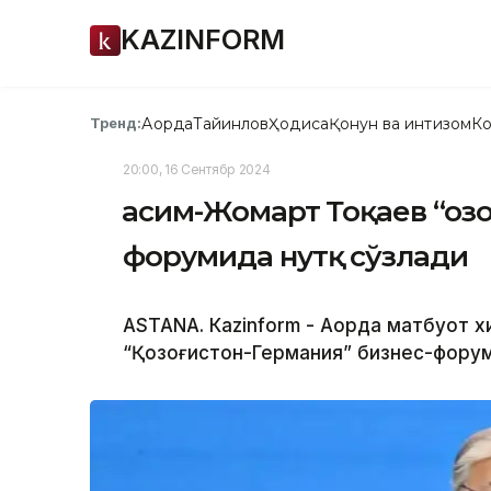
KAZINFORM
Ақорда
Тайинлов
Ҳодиса
Қонун ва интизом
Ко
Тренд:
20:00, 16 Сентябр 2024
Қасим-Жомарт Тоқаев “Қоз
форумида нутқ сўзлади
ASTANА. Кazinform - Ақорда матбуот
“Қозоғистон-Германия” бизнес-форумид