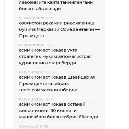
лавозимига қайта тайинлангани
билан табриклади
03 avgust 2026, 15:33
Қозоғистон рақамли ривожланиш
бўйича Марказий Осиёда етакчи —
Президент
03 avgust 2026, 12:17
Қасим-Жомарт Тоқаев учта
стратегик муҳим автомагистрал
қурилишига старт берди
01 avgust 2026, 13:00
Қасим-Жомарт Тоқаев Швейцария
Президентига табрик
телеграммасини юборди
01 avgust 2026, 11:41
Қасим-Жомарт Тоқаев Қостанай
вилоятининг 90 йиллиги
муносабати билан табрик йўллади
31 iyul 2026, 17:09