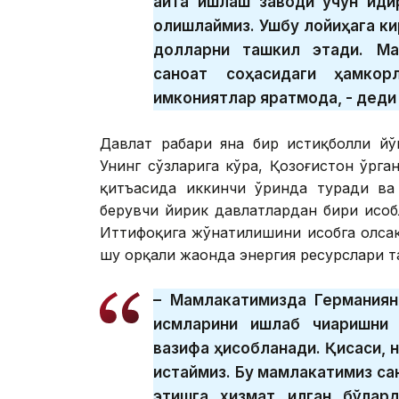
қайта ишлаш заводи учун қи
олқишлаймиз. Ушбу лойиҳага к
долларни ташкил этади. Ма
саноат соҳасидаги ҳамкор
имкониятлар яратмоқда, - деди
Давлат раҳбари яна бир истиқболли йў
Унинг сўзларига кўра, Қозоғистон ўрга
қитъасида иккинчи ўринда туради ва 
берувчи йирик давлатлардан бири ҳисо
Иттифоқига жўнатилишини ҳисобга олса
шу орқали жаҳонда энергия ресурслари т
– Мамлакатимизда Германиян
қисмларини ишлаб чиқаришни
вазифа ҳисобланади. Қисқаси,
истаймиз. Бу мамлакатимиз са
этишга хизмат қилган бўлард