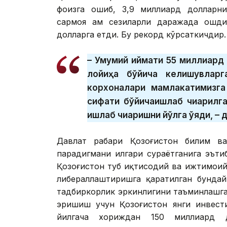
фоизга ошиб, 3,9 миллиард долларни
сармоя ҳам сезиларли даражада ошди
долларга етди. Бу рекорд кўрсаткичдир.
– Умумий қиймати 55 миллиард
лойиҳа бўйича келишувларг
корхоналари мамлакатимизга
сифати бўйичаишлаб чиқарилг
ишлаб чиқаришни йўлга қўяди, –
Давлат раҳбари Қозоғистон билим ва
парадигмани илгари сураётганига эът
Қозоғистон туб иқтисодий ва ижтимоий
либераллаштиришга қаратилган бундай 
тадбиркорлик эркинлигини таъминлашга
эришиш учун Қозоғистон янги инвест
йилгача хориждан 150 миллиард 