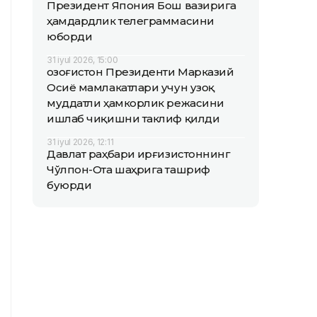
Президент Япония Бош вазирига
ҳамдардлик телеграммасини
юборди
31 iyul 2026, 15:00
Қозоғистон Президенти Марказий
Осиё мамлакатлари учун узоқ
муддатли ҳамкорлик режасини
ишлаб чиқишни таклиф қилди
31 iyul 2026, 12:11
Давлат раҳбари Қирғизистоннинг
Чўлпон-Ота шаҳрига ташриф
буюрди