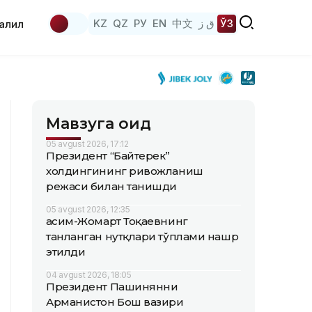
KZ
QZ
РУ
EN
中文
ق ز
ЎЗ
аҳлил
Мавзуга оид
05 avgust 2026, 17:12
Президент “Байтерек”
холдингининг ривожланиш
режаси билан танишди
05 avgust 2026, 12:35
Қасим-Жомарт Тоқаевнинг
танланган нутқлари тўплами нашр
этилди
04 avgust 2026, 18:05
Президент Пашинянни
Арманистон Бош вазири