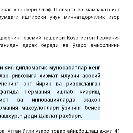
едерал канцлери Олаф Шольцга ва мамлакатнинг
румдаги иштироки учун миннатдорчилик изҳор
анцлернинг расмий ташрифи Қозоғистон-Германия
ганидан дарак беради ва ўзаро ҳамкорликни
и яқин дипломатик муносабатлар кенг
лар ривожига хизмат қилувчи асосий
унёнинг энг йирик ва ривожланган
ифатида Германия ишлаб чиқариш,
одиёт ва инновацияларда жаҳон
рмания маҳсулотлари ўзининг беқиёс
машҳур, - деди Давлат раҳбари.
а, ўтган йили ўзаро товар айирбошлаш ҳажми 41