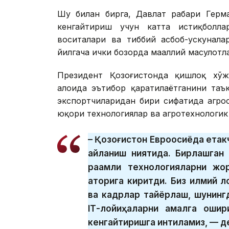
Шу билан бирга, Давлат раҳбари Герм
кенгайтириш учун катта истиқболл
воситалари ва тиббий асбоб-ускунал
йилгача ички бозорда маҳаллий маҳсулотл
Президент Қозоғистонда қишлоқ хўж
алоҳида эътибор қаратилаётганини таъ
экспортчиларидан бири сифатида агро
юқори технологиялар ва агротехнологи
– Қозоғистон Евроосиёда етак
айланиш ниятида. Бирлашган
рақамли технологияларни жо
қаторига киритди. Биз илмий 
ва кадрлар тайёрлаш, шунинг
IТ-лойиҳаларни амалга ошир
кенгайтиришга интиламиз, — д