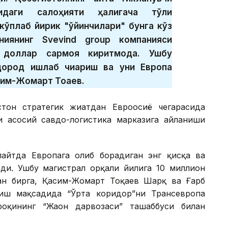
идаги салоҳияти ҳалигача тўлиқ
кўплаб йирик "ўйинчилари" бунга кўз
ниянинг Svevind group компанияси
 доллар сармоя киритмоқда. Ушбу
дород ишлаб чиқариш ва уни Европа
сим-Жомарт Тоқаев.
тон стратегик жиҳатдан Евроосиё чегарасида
 асосий савдо-логистика марказига айланиши
пайтда Европага олиб борадиган энг қисқа ва
тди. Ушбу магистрал орқали йилига 10 миллион
н бирга, Қасим-Жомарт Тоқаев Шарқ ва Ғарб
иш мақсадида “Ўрта коридор”ни Трансевропа
оқининг “Жаҳон дарвозаси” ташаббуси билан