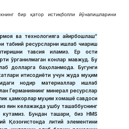
икнинг бир қатор истиқболли йўналишларини
рмоя ва технологияга айирбошлаш”
иқ табиий ресурсларни ишлаб чиқариш
тиришни тавсия қиламиз. Ер ости
ртиқ ўрганилмаган конлар мавжуд. Бу
лаб долларга баҳоланмоқда. Бугунги
катлари иқтисодиёти учун жуда муҳим
мдаги нодир материаллар ишлаб
илан Германиянинг минерал ресурслар
онлик ҳамкорлар муҳим хомашё савдоси
Биз яқин келажакда ушбу ташаббуснинг
кутамиз. Бундан ташқари, биз HMS
қий Қозоғистонда литий элементини