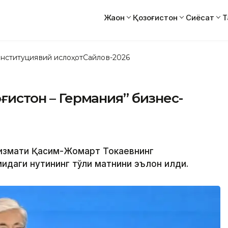
Жаҳон
Қозоғистон
Сиёсат
Т
нституциявий ислоҳот
Сайлов-2026
оғистон – Германия” бизнес-
 хизмати Қасим-Жомарт Токаевнинг
аги нутқининг тўлиқ матнини эълон қилди.