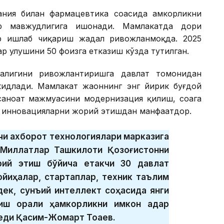
ания билан фармацевтика соҳасида ҳамкорликни
ар мавжудлигига ишонади. Мамлакатда дори
ар ишлаб чиқариш жадал ривожланмоқда. 2025
ар улушини 50 фоизга етказиш кўзда тутилган.
алигини ривожлантиришга давлат томонидан
кидлади. Мамлакат жаҳоннинг энг йирик буғдой
саноат мажмуасини модернизация қилиш, соҳага
к инновацияларни жорий этишдан манфаатдор.
чи ахборот технологиялари марказига
 Миллатлар Ташкилоти Қозоғистонни
рий этиш бўйича етакчи 30 давлат
лойиҳалар, стартаплар, техник таълим
дек, сунъий интеллект соҳасида янги
иш орқали ҳамкорликни имкон қадар
еди Қасим-Жомарт Тоқаев.