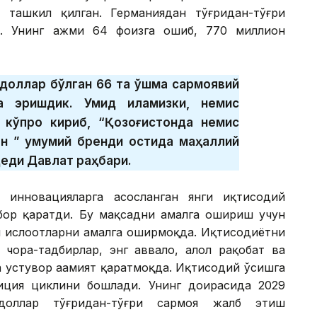
 ташкил қилган. Германиядан тўғридан-тўғри
. Унинг ҳажми 64 фоизга ошиб, 770 миллион
 доллар бўлган 66 та қўшма сармоявий
а эришдик. Умид қиламизки, немис
 кўпроқ кириб, “Қозоғистонда немис
ан ” умумий бренди остида маҳаллий
 деди Давлат раҳбари.
 инновацияларга асосланган янги иқтисодий
ибор қаратди. Бу мақсадни амалга ошириш учун
 ислоҳотларни амалга оширмоқда. Иқтисодиётни
чора-тадбирлар, энг аввало, ҳалол рақобат ва
 устувор аҳамият қаратмоқда. Иқтисодий ўсишга
иция циклини бошлади. Унинг доирасида 2029
доллар тўғридан-тўғри сармоя жалб этиш