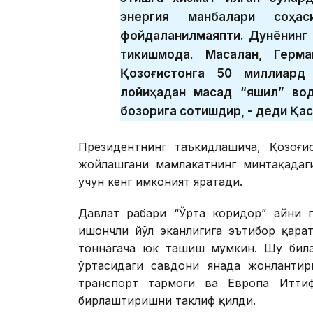
энергия манбалари соҳас
фойдаланилмаяпти. Дунёнинг 
тикишмоқда. Масалан, Герма
Қозоғистонга 50 миллиард
лойиҳадан мақсад “яшил” во
бозорига сотишдир, - деди Қа
Президентнинг таъкидлашича, Қозоғис
жойлашгани мамлакатнинг минтақадаги
учун кенг имконият яратади.
Давлат раҳбари “Ўрта коридор” айни 
ишончли йўл эканлигига эътибор қара
тоннагача юк ташиш мумкин. Шу била
ўртасидаги савдони янада жонлантир
транспорт тармоғи ва Европа Иттиф
бирлаштиришни таклиф қилди.