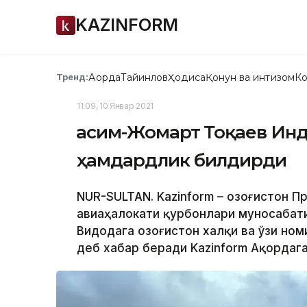
KAZINFORM
Ақорда
Тайинлов
Ҳодиса
Қонун ва интизом
Ко
Тренд:
11:09, 10 Январ 2021
Қасим-Жомарт Тоқаев Ин
ҳамдардлик билдирди
NUR-SULTAN. Kazinform – Қозоғистон П
авиаҳалокати қурбонлари муносабат
Видодага Қозоғистон халқи ва ўзи н
деб хабар беради Kazinform Ақордага