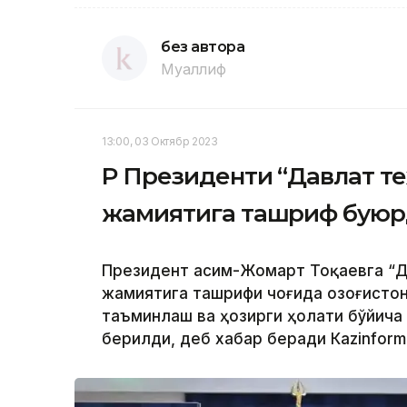
без автора
Муаллиф
13:00, 03 Октябр 2023
ҚР Президенти “Давлат т
жамиятига ташриф бую
Президент Қасим-Жомарт Тоқаевга “Д
жамиятига ташрифи чоғида Қозоғисто
таъминлаш ва ҳозирги ҳолати бўйича
берилди, деб хабар беради Каzinform