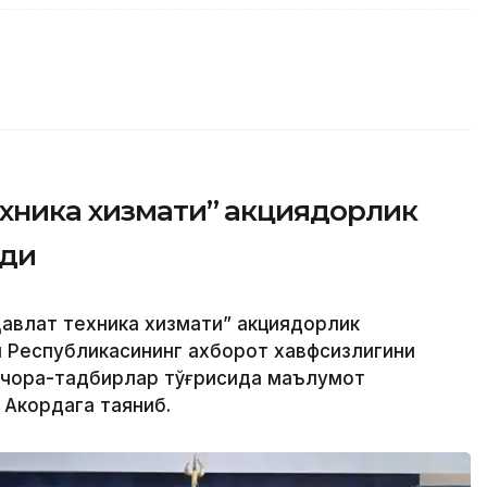
ехника хизмати” акциядорлик
рди
авлат техника хизмати” акциядорлик
н Республикасининг ахборот хавфсизлигини
 чора-тадбирлар тўғрисида маълумот
 Акордага таяниб.