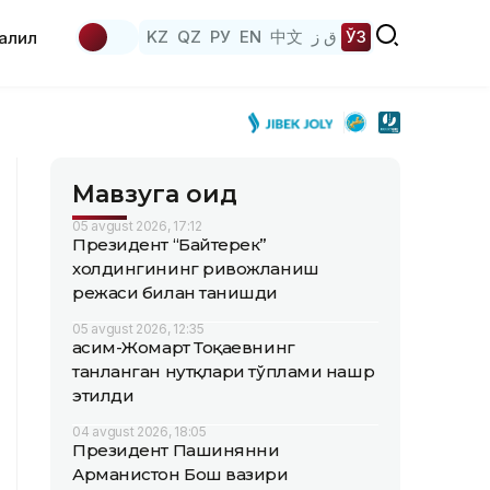
KZ
QZ
РУ
EN
中文
ق ز
ЎЗ
аҳлил
Мавзуга оид
05 avgust 2026, 17:12
Президент “Байтерек”
холдингининг ривожланиш
режаси билан танишди
05 avgust 2026, 12:35
Қасим-Жомарт Тоқаевнинг
танланган нутқлари тўплами нашр
этилди
04 avgust 2026, 18:05
Президент Пашинянни
Арманистон Бош вазири