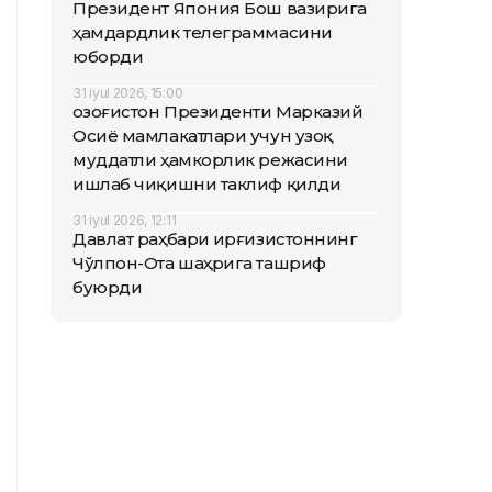
Президент Япония Бош вазирига
ҳамдардлик телеграммасини
юборди
31 iyul 2026, 15:00
Қозоғистон Президенти Марказий
Осиё мамлакатлари учун узоқ
муддатли ҳамкорлик режасини
ишлаб чиқишни таклиф қилди
31 iyul 2026, 12:11
Давлат раҳбари Қирғизистоннинг
Чўлпон-Ота шаҳрига ташриф
буюрди