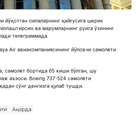
и йўқотган оилаларнинг қайғусига шерик
гиллаштирсин ва марҳумларнинг руҳига ўзининг
илади телеграммада.
jaya Air авиакомпаниясининг йўловчи самолёти
, самолёт бортида 65 киши бўлган, шу
паж аъзоси. Boeing 737-524 самолёти
қадан сўнг денгизга қулаб тушди.
нти
Ақорда