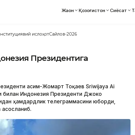
Жаҳон
Қозоғистон
Сиёсат
Т
нституциявий ислоҳот
Сайлов-2026
донезия Президентига
резиденти Қасим-Жомарт Тоқаев Sriwijaya Ai
и билан Индонезия Президенти Джоко
омидан ҳамдардлик телеграммасини юборди,
 асосланиб.