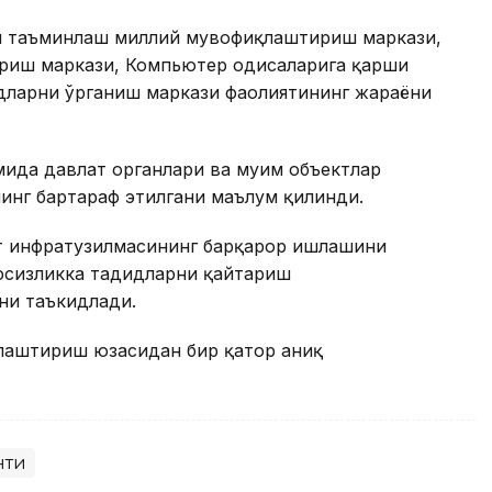
ни таъминлаш миллий мувофиқлаштириш маркази,
иш маркази, Компьютер ҳодисаларига қарши
дларни ўрганиш маркази фаолиятининг жараёни
ида давлат органлари ва муҳим объектлар
нинг бартараф этилгани маълум қилинди.
т инфратузилмасининг барқарор ишлашини
вфсизликка таҳдидларни қайтариш
ни таъкидлади.
ллаштириш юзасидан бир қатор аниқ
нти