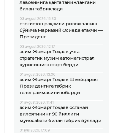
лавозимига қайта тайинлангани
билан табриклади
03 avgust 2026, 15:33
Қозоғистон рақамли ривожланиш
бўйича Марказий Осиёда етакчи —
Президент
03 avgust 2026, 12:17
Қасим-Жомарт Тоқаев учта
стратегик муҳим автомагистрал
қурилишига старт берди
01 avgust 2026, 13:00
Қасим-Жомарт Тоқаев Швейцария
Президентига табрик
телеграммасини юборди
01 avgust 2026, 11:41
Қасим-Жомарт Тоқаев Қостанай
вилоятининг 90 йиллиги
муносабати билан табрик йўллади
31 iyul 2026, 17:09