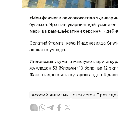
«Мен фожиали авиаҳалокатида яқинларин
бўламан. Яратган уларнинг қайғусини ен
меҳри ва раҳм-шафқатини берсин», - дей
Эслатиб ўтамиз, кеча Индонезияда Sriwi
ҳалокатга учради.
Индонезия ҳукумати маълумотларига кўра
жумладан 53 йўловчи (10 бола) ва 12 эки
Жакартадан ҳавога кўтарилгандан 4 дақи
Асосий янгилик
Қозоғистон Президе