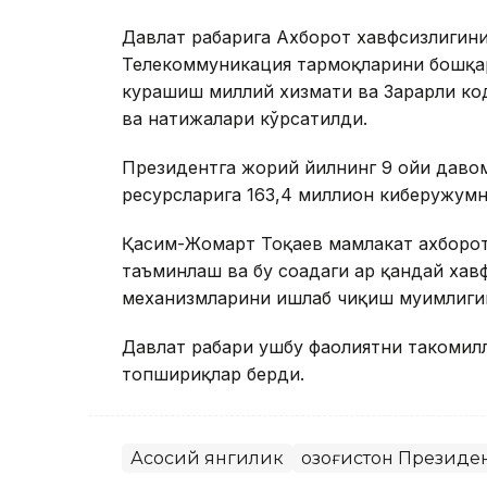
Давлат раҳбарига Ахборот хавфсизлиги
Телекоммуникация тармоқларини бошқар
курашиш миллий хизмати ва Зарарли ко
ва натижалари кўрсатилди.
Президентга жорий йилнинг 9 ойи давом
ресурсларига 163,4 миллион киберҳужум
Қасим-Жомарт Тоқаев мамлакат ахборо
таъминлаш ва бу соҳадаги ҳар қандай ха
механизмларини ишлаб чиқиш муҳимлиги
Давлат раҳбари ушбу фаолиятни такоми
топшириқлар берди.
Асосий янгилик
Қозоғистон Президе