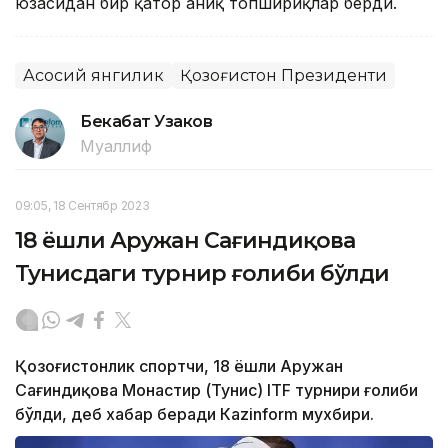
юзасидан бир қатор аниқ топшириқлар берди.
Асосий янгилик
Қозоғистон Президенти
Бекабат Узаков
Муаллиф
09:05, 18 Сентябр 2023
18 ёшли Аружан Сағиндиқова
Тунисдаги турнир ғолиби бўлди
Қозоғистонлик спортчи, 18 ёшли Аружан
Сағиндиқова Монастир (Тунис) ITF турнири ғолиби
бўлди, деб хабар беради Каzinform мухбири.