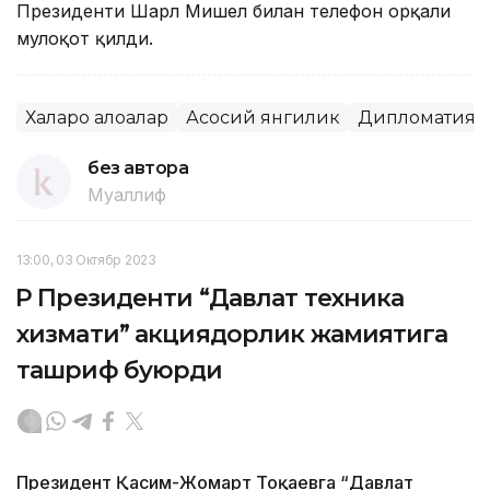
Президенти Шарл Мишел билан телефон орқали
мулоқот қилди.
Халқаро алоқалар
Асосий янгилик
Дипломатия
без автора
Муаллиф
13:00, 03 Октябр 2023
ҚР Президенти “Давлат техника
хизмати” акциядорлик жамиятига
ташриф буюрди
Президент Қасим-Жомарт Тоқаевга “Давлат