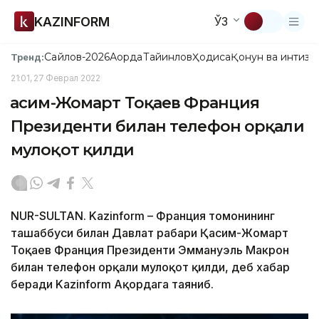
KAZINFORM
ЎЗ
Сайлов-2026
Ақорда
Тайинлов
Ҳодиса
Қонун ва интизо
Тренд:
21:01, 27 Феврал 2022
Қасим-Жомарт Тоқаев Франция
Президенти билан телефон орқали
мулоқот қилди
NUR-SULTAN. Kazinform – Франция томонининг
ташаббуси билан Давлат раҳбари Қасим-Жомарт
Тоқаев Франция Президенти Эммануэль Макрон
билан телефон орқали мулоқот қилди, деб хабар
беради Kazinform Ақордага таяниб.