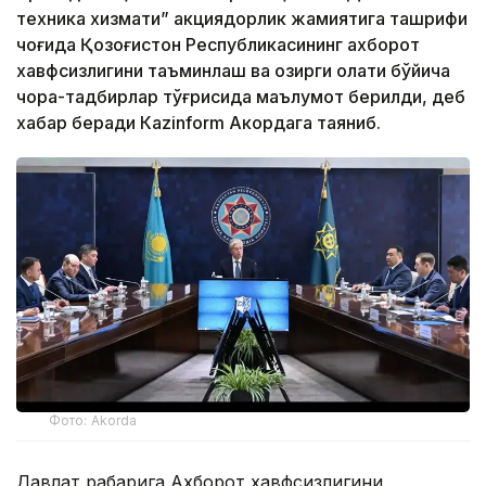
техника хизмати” акциядорлик жамиятига ташрифи
чоғида Қозоғистон Республикасининг ахборот
хавфсизлигини таъминлаш ва ҳозирги ҳолати бўйича
чора-тадбирлар тўғрисида маълумот берилди, деб
хабар беради Каzinform Акордага таяниб.
Фото: Akorda
Давлат раҳбарига Ахборот хавфсизлигини