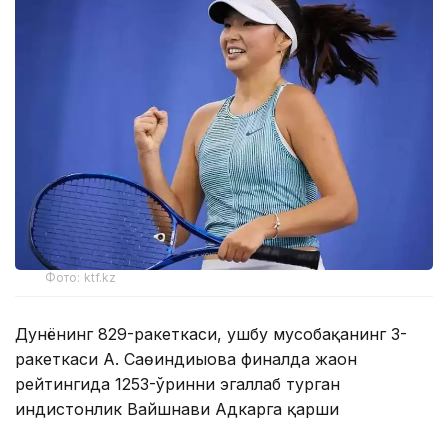
Фото: ktf.kz
Дунёнинг 829-ракеткаси, ушбу мусобақанинг 3-
ракеткаси А. Саөиндиыова финалда жаҳон
рейтингида 1253-ўринни эгаллаб турган
ҳиндистонлик Вайшнави Адкарга қарши
чемпионлик учун кураш олиб борди.