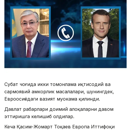
Суҳбат чоғида икки томонлама иқтисодий ва
сармоявий ҳамкорлик масалалари, шунингдек,
Евроосиёдаги вазият муҳокама қилинди.
Давлат раҳбарлари доимий алоқаларни давом
эттиришга келишиб олдилар.
Кеча Қасим-Жомарт Тоқаев Европа Иттифоқи