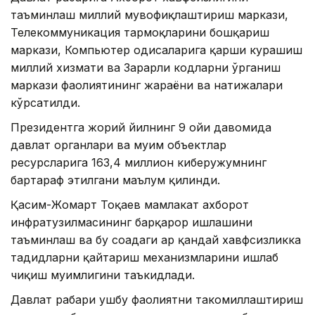
таъминлаш миллий мувофиқлаштириш маркази,
Телекоммуникация тармоқларини бошқариш
маркази, Компьютер ҳодисаларига қарши курашиш
миллий хизмати ва Зарарли кодларни ўрганиш
маркази фаолиятининг жараёни ва натижалари
кўрсатилди.
Президентга жорий йилнинг 9 ойи давомида
давлат органлари ва муҳим объектлар
ресурсларига 163,4 миллион киберҳужумнинг
бартараф этилгани маълум қилинди.
Қасим-Жомарт Тоқаев мамлакат ахборот
инфратузилмасининг барқарор ишлашини
таъминлаш ва бу соҳадаги ҳар қандай хавфсизликка
таҳдидларни қайтариш механизмларини ишлаб
чиқиш муҳимлигини таъкидлади.
Давлат раҳбари ушбу фаолиятни такомиллаштириш