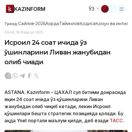
KAZINFORM
ЎЗ
Сайлов-2026
Ақорда
Тайинлов
Ҳодиса
Қонун ва интизо
Тренд:
09:48, 18 Феврал 2025
Исроил 24 соат ичида ўз
қўшинларини Ливан жанубидан
олиб чиқади
ASTANA. Kazinform – ЦАХАЛ сулҳ битими доирасида
яқин 24 соат ичида ўз қўшинларини Ливан
жанубидан олиб чиқиб кетади, лекин Исроил
қўшинлари бешта стратегик позицияда қолади. Бу
ҳақда Ynet портали маълум қилди, деб ёзади
ТАСС
.