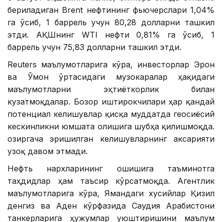
бериладиган Brent нефтининг фьючерслари 1,04%
га ўсиб, 1 баррель учун 80,28 долларни ташкил
этди. АҚШнинг WTI нефти 0,81% га ўсиб, 1
баррель учун 75,83 долларни ташкил этди.
Reuters маълумотларига кўра, инвесторлар Эрон
ва Ўмон ўртасидаги музокаралар ҳақидаги
маълумотларни эҳтиёткорлик билан
кузатмоқдалар. Бозор иштирокчилари ҳар қандай
потенциал келишувлар қисқа муддатда геосиёсий
кескинликни юмшата олишига шубҳа қилишмоқда.
Ҳозиргача эришилган келишувларнинг аксарияти
узоқ давом этмади.
Нефть нархларининг ошишига таъминотга
таҳдидлар ҳам таъсир кўрсатмоқда. Агентлик
маълумотларига кўра, Ямандаги хусийлар Қизил
денгиз ва Аден кўрфазида Саудия Арабистони
танкерларига ҳужумлар уюштиришини маълум