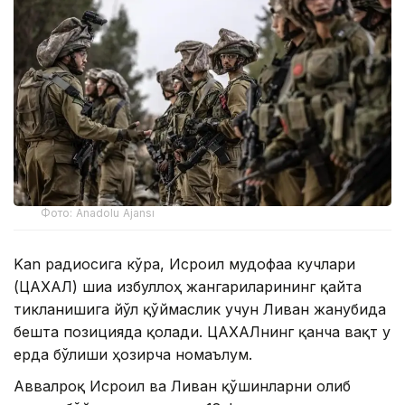
Фото: Anadolu Ajansı
Kan радиосига кўра, Исроил мудофаа кучлари
(ЦАХАЛ) шиа Ҳизбуллоҳ жангариларининг қайта
тикланишига йўл қўймаслик учун Ливан жанубида
бешта позицияда қолади. ЦАХАЛнинг қанча вақт у
ерда бўлиши ҳозирча номаълум.
Аввалроқ Исроил ва Ливан қўшинларни олиб