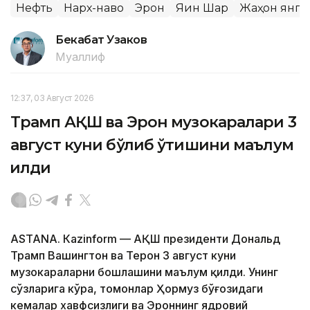
Нефть
Нарх-наво
Эрон
Яқин Шарқ
Жаҳон янг
Бекабат Узаков
Муаллиф
12:37, 03 Август 2026
Трамп АҚШ ва Эрон музокаралари 3
август куни бўлиб ўтишини маълум
қилди
ASTANА. Кazinform — АҚШ президенти Дональд
Трамп Вашингтон ва Теҳрон 3 август куни
музокараларни бошлашини маълум қилди. Унинг
сўзларига кўра, томонлар Ҳормуз бўғозидаги
кемалар хавфсизлиги ва Эроннинг ядровий