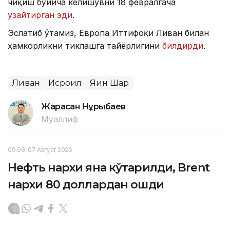
чиқиш бўйича келишувни 18 февралгача
узайтирган эди
.
Эслатиб ўтамиз, Европа Иттифоқи Ливан билан
ҳамкорликни тиклашга тайёрлигини
билдирди
.
Ливан
Исроил
Яқин Шарқ
Жарасқан Нұрыбаев
Муаллиф
09:08, 07 Август 2026
Нефть нархи яна кўтарилди, Brent
нархи 80 доллардан ошди