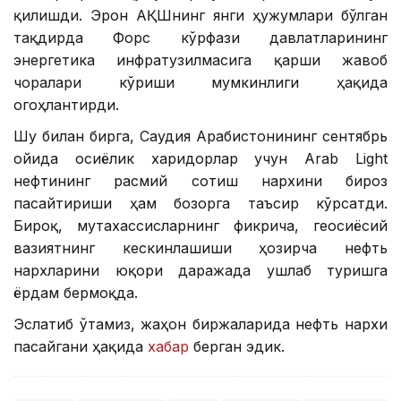
қилишди. Эрон АҚШнинг янги ҳужумлари бўлган
тақдирда Форс кўрфази давлатларининг
энергетика инфратузилмасига қарши жавоб
чоралари кўриши мумкинлиги ҳақида
огоҳлантирди.
Шу билан бирга, Саудия Арабистонининг сентябрь
ойида осиёлик харидорлар учун Arab Light
нефтининг расмий сотиш нархини бироз
пасайтириши ҳам бозорга таъсир кўрсатди.
Бироқ, мутахассисларнинг фикрича, геосиёсий
вазиятнинг кескинлашиши ҳозирча нефть
нархларини юқори даражада ушлаб туришга
ёрдам бермоқда.
Эслатиб ўтамиз, жаҳон биржаларида нефть нархи
пасайгани ҳақида
хабар
берган эдик.