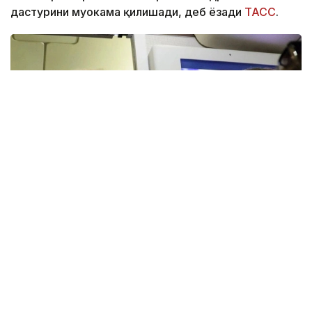
дастурини муҳокама қилишади, деб ёзади
ТАСС
.
Фото: АЗЕРТАДЖ
Трамп президент самолётида журналистлар билан
суҳбат чоғида Эрон билан бўлажак музокаралар
ҳақида гапирди.