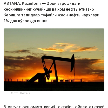
ASTANА. Кazinform — Эрон атрофидаги
кескинликнинг кучайиши ва хом нефть етказиб
беришга таҳдидлар туфайли жаҳон нефть нархлари
1% дан кўпроққа ошди.
Фото: Pexels
6 август оқшомига келиб, октябрь ойида етказиб