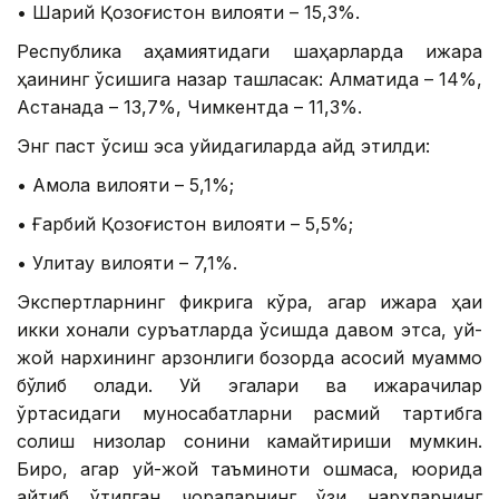
• Шарқий Қозоғистон вилояти – 15,3%.
Республика аҳамиятидаги шаҳарларда ижара
ҳақининг ўсишига назар ташласак: Алматида – 14%,
Астанада – 13,7%, Чимкентда – 11,3%.
Энг паст ўсиш эса қуйидагиларда қайд этилди:
• Ақмола вилояти – 5,1%;
• Ғарбий Қозоғистон вилояти – 5,5%;
• Улитау вилояти – 7,1%.
Экспертларнинг фикрига кўра, агар ижара ҳақи
икки хонали суръатларда ўсишда давом этса, уй-
жой нархининг арзонлиги бозорда асосий муаммо
бўлиб қолади. Уй эгалари ва ижарачилар
ўртасидаги муносабатларни расмий тартибга
солиш низолар сонини камайтириши мумкин.
Бироқ, агар уй-жой таъминоти ошмаса, юқорида
айтиб ўтилган чораларнинг ўзи нархларнинг