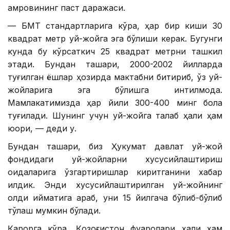
қамровининг паст даражаси.
— БМТ стандартларига кўра, ҳар бир киши 30
квадрат метр уй-жойга эга бўлиши керак. Бугунги
кунда бу кўрсаткич 25 квадрат метрни ташкил
этади. Бундан ташқари, 2000-2002 йилларда
туғилган ёшлар ҳозирда мактабни битириб, ўз уй-
жойларига эга бўлишга интилмоқда.
Мамлакатимизда ҳар йили 300-400 минг бола
туғилади. Шунинг учун уй-жойга талаб ҳали ҳам
юқори, — деди у.
Бундан ташқари, биз Ҳукумат давлат уй-жой
фондидаги уй-жойларни хусусийлаштириш
қоидаларига ўзгартиришлар киритганини хабар
қилдик. Энди хусусийлаштирилган уй-жойнинг
қолдиқ қийматига қараб, уни 15 йилгача бўлиб-бўлиб
тўлаш мумкин бўлади.
Қарорга кўра, Қозоғистон фуқаролари ҳали ҳам