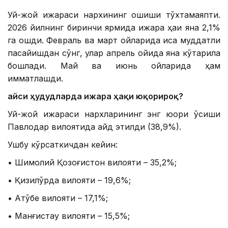
Уй-жой ижараси нархининг ошиши тўхтамаяпти.
2026 йилнинг биринчи ярмида ижара ҳақи яна 2,1%
га ошди. Февраль ва март ойларида қисқа муддатли
пасайишдан сўнг, улар апрель ойида яна кўтарила
бошлади. Май ва июнь ойларида ҳам
қимматлашди.
Қайси ҳудудларда ижара ҳақи юқорироқ?
Уй-жой ижараси нархларининг энг юқори ўсиши
Павлодар вилоятида қайд этилди (38,9%).
Ушбу кўрсаткичдан кейин:
• Шимолий Қозоғистон вилояти – 35,2%;
• Қизилўрда вилояти – 19,6%;
• Ақтўбе вилояти – 17,1%;
• Манғистау вилояти – 15,5%;