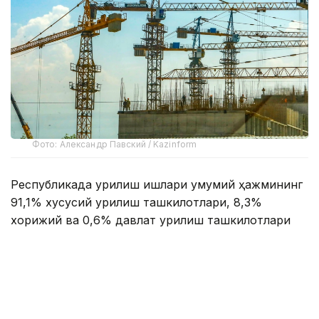
Фото: Александр Павский / Kazinform
Республикада қурилиш ишлари умумий ҳажмининг
91,1% хусусий қурилиш ташкилотлари, 8,3%
хорижий ва 0,6% давлат қурилиш ташкилотлари
томонидан бажарилган.
2026 йил январь-июнь ойларида қурилиш ишлари
ҳажмининг 2025 йилнинг шу даврига нисбатан
ўсиши бино ва иншоотларда қурилиш ва
таъмирлаш ишлари ҳажмининг 22,5% га ўсиши