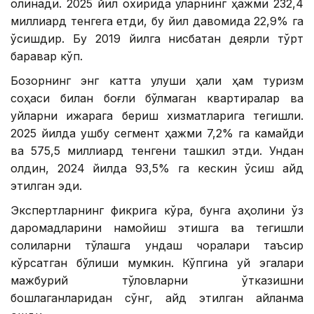
олинади. 2025 йил охирида уларнинг ҳажми 232,4
миллиард тенгега етди, бу йил давомида 22,9% га
ўсишдир. Бу 2019 йилга нисбатан деярли тўрт
баравар кўп.
Бозорнинг энг катта улуши ҳали ҳам туризм
соҳаси билан боғлиқ бўлмаган квартиралар ва
уйларни ижарага бериш хизматларига тегишли.
2025 йилда ушбу сегмент ҳажми 7,2% га камайди
ва 575,5 миллиард тенгени ташкил этди. Ундан
олдин, 2024 йилда 93,5% га кескин ўсиш қайд
этилган эди.
Экспертларнинг фикрига кўра, бунга аҳолини ўз
даромадларини намойиш этишга ва тегишли
солиқларни тўлашга ундаш чоралари таъсир
кўрсатган бўлиши мумкин. Кўпгина уй эгалари
мажбурий тўловларни ўтказишни
бошлаганларидан сўнг, қайд этилган айланма