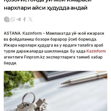
нархлари қайси ҳудудда қандай
ASTANА. Кazinform – Мамлакатда уй-жой ижараси
ва фойдаланиш бозори барқарор ўсиб бормоқда.
Ижара нархлари ҳудудга ва у ердаги талабга қараб
турли даражаларда шаклланади. Бу ҳақда
Кazinform
агентлиги Finprom.kz экспертларига таяниб хабар
берди.