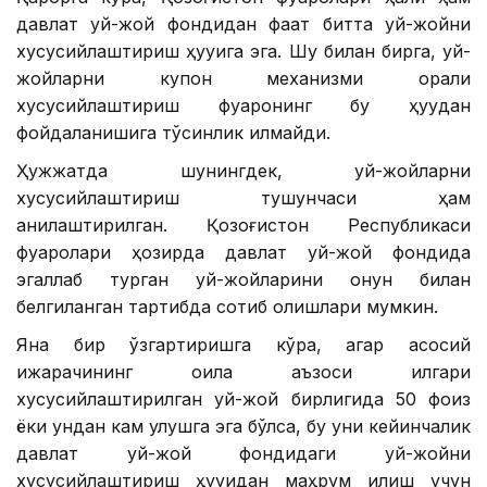
давлат уй-жой фондидан фақат битта уй-жойни
хусусийлаштириш ҳуқуқига эга. Шу билан бирга, уй-
жойларни купон механизми орқали
хусусийлаштириш фуқаронинг бу ҳуқуқдан
фойдаланишига тўсқинлик қилмайди.
Ҳужжатда шунингдек, уй-жойларни
хусусийлаштириш тушунчаси ҳам
аниқлаштирилган. Қозоғистон Республикаси
фуқаролари ҳозирда давлат уй-жой фондида
эгаллаб турган уй-жойларини қонун билан
белгиланган тартибда сотиб олишлари мумкин.
Яна бир ўзгартиришга кўра, агар асосий
ижарачининг оила аъзоси илгари
хусусийлаштирилган уй-жой бирлигида 50 фоиз
ёки ундан кам улушга эга бўлса, бу уни кейинчалик
давлат уй-жой фондидаги уй-жойни
хусусийлаштириш ҳуқуқидан маҳрум қилиш учун