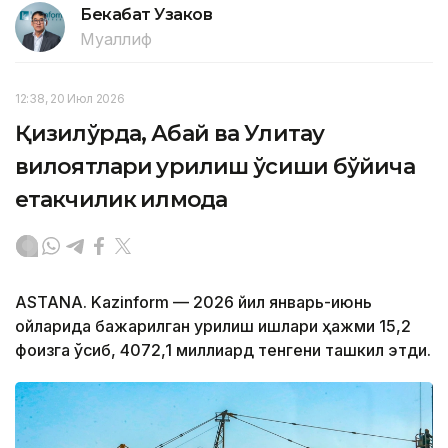
Бекабат Узаков
Муаллиф
12:38, 20 Июл 2026
Қизилўрда, Абай ва Улитау
вилоятлари қурилиш ўсиши бўйича
етакчилик қилмоқда
ASTANA. Kazinform — 2026 йил январь-июнь
ойларида бажарилган қурилиш ишлари ҳажми 15,2
фоизга ўсиб, 4072,1 миллиард тенгени ташкил этди.