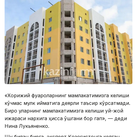
«Хорижий фуқароларнинг мамлакатимизга келиши
кўчмас мулк қийматига деярли таъсир кўрсатмади.
Бироқ уларнинг мамлакатимизга келиши уй-жой
ижараси нархига ҳисса қўшгани бор гап», — деди
Нина Лукьяненко.
Шу билан бирга, эксперт Қозоғистонга келган