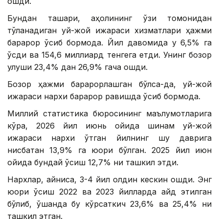
ошди.
Бундан ташқари, аҳолининг ўзи томонидан
тўланадиган уй-жой ижараси хизматлари ҳажми
барқарор ўсиб бормоқда. Йил давомида у 6,5% га
ўсди ва 154,6 миллиард тенгега етди. Унинг бозор
улуши 23,4% дан 26,9% гача ошди.
Бозор ҳажми барқарорлашган бўлса-да, уй-жой
ижараси нархи барқарор равишда ўсиб бормоқда.
Миллий статистика бюросининг маълумотларига
кўра, 2026 йил июнь ойида шинам уй-жой
ижараси нархи ўтган йилнинг шу даврига
нисбатан 13,9% га юқори бўлган. 2025 йил июн
ойида бундай ўсиш 12,7% ни ташкил этди.
Нархлар, айниқса, 3-4 йил олдин кескин ошди. Энг
юқори ўсиш 2022 ва 2023 йилларда қайд этилган
бўлиб, ўшанда бу кўрсаткич 23,6% ва 25,4% ни
ташкил этган.