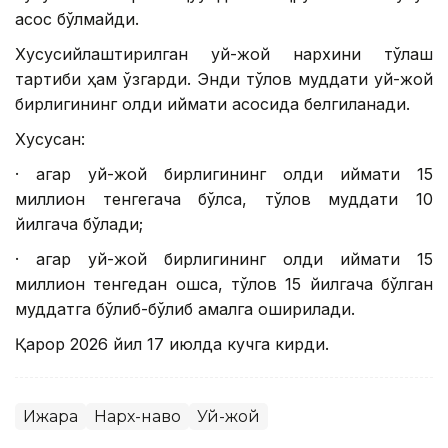
асос бўлмайди.
Хусусийлаштирилган уй-жой нархини тўлаш
тартиби ҳам ўзгарди. Энди тўлов муддати уй-жой
бирлигининг қолдиқ қиймати асосида белгиланади.
Хусусан:
· агар уй-жой бирлигининг қолдиқ қиймати 15
миллион тенгегача бўлса, тўлов муддати 10
йилгача бўлади;
· агар уй-жой бирлигининг қолдиқ қиймати 15
миллион тенгедан ошса, тўлов 15 йилгача бўлган
муддатга бўлиб-бўлиб амалга оширилади.
Қарор 2026 йил 17 июлда кучга кирди.
Ижара
Нарх-наво
Уй-жой