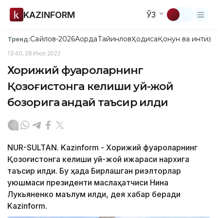
KAZINFORM
ЎЗ
Сайлов-2026
Ақорда
Тайинлов
Ҳодиса
Қонун ва интизо
Тренд:
13:40, 28 Июл 2022
Хорижий фуқароларнинг
Қозоғистонга келиши уй-жой
бозорига қандай таъсир қилди
NUR-SULTAN. Kazinform - Хорижий фуқароларнинг
Қозоғистонга келиши уй-жой ижараси нархига
таъсир қилди. Бу ҳақда Бирлашган риэлторлар
уюшмаси президенти маслаҳатчиси Нина
Лукьяненко маълум қилди, дея хабар беради
Kazinform.