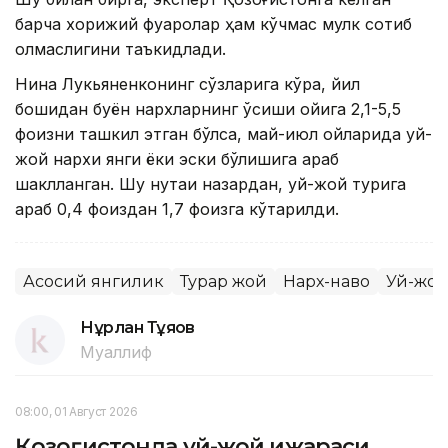
барча хорижий фуқаролар ҳам кўчмас мулк сотиб
олмаслигини таъкидлади.
Нина Лукьяненконинг сўзларига кўра, йил
бошидан буён нархларнинг ўсиши ойига 2,1-5,5
фоизни ташкил этган бўлса, май-июл ойларида уй-
жой нархи янги ёки эски бўлишига қараб
шаклланган. Шу нуқтаи назардан, уй-жой турига
қараб 0,4 фоиздан 1,7 фоизга кўтарилди.
Асосий янгилик
Турар жой
Нарх-наво
Уй-жо
Нұрлан Тұяқов
Муаллиф
08:00, 01 Август 2026
Қозоғистонда уй-жой ижараси