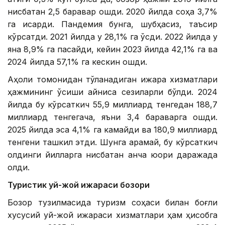
нисбатан 2,5 баравар ошди. 2020 йилда соҳа 3,7%
га қисқарди. Пандемия бунга, шубҳасиз, таъсир
кўрсатди. 2021 йилда у 28,1% га ўсди. 2022 йилда у
яна 8,9% га пасайди, кейин 2023 йилда 42,1% га ва
2024 йилда 57,1% га кескин ошди.
Аҳоли томонидан тўланадиган ижара хизматлари
ҳажмининг ўсиши айниқса сезиларли бўлди. 2024
йилда бу кўрсаткич 55,9 миллиард тенгедан 188,7
миллиард тенгегача, яъни 3,4 бараварга ошди.
2025 йилда эса 4,1% га камайди ва 180,9 миллиард
тенгени ташкил этди. Шунга қарамай, бу кўрсаткич
олдинги йилларга нисбатан анча юқори даражада
қолди.
Туристик уй-жой ижараси бозори
Бозор тузилмасида туризм соҳаси билан боғлиқ
хусусий уй-жой ижараси хизматлари ҳам ҳисобга