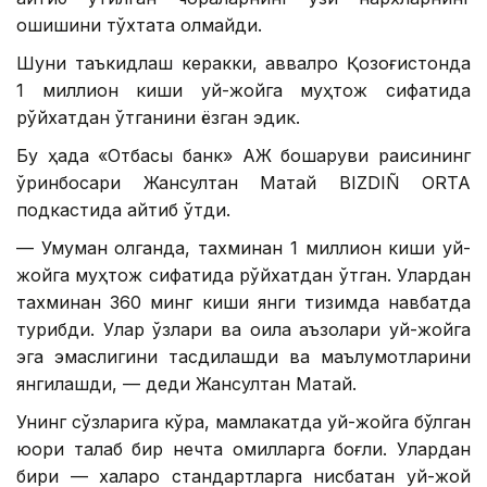
ошишини тўхтата олмайди.
Шуни таъкидлаш керакки, аввалроқ Қозоғистонда
1 миллион киши уй-жойга муҳтож сифатида
рўйхатдан ўтганини ёзган эдик.
Бу ҳақда «Отбасы банк» АЖ бошқаруви раисининг
ўринбосари Жансултан Матай BIZDIÑ ORTA
подкастида айтиб ўтди.
— Умуман олганда, тахминан 1 миллион киши уй-
жойга муҳтож сифатида рўйхатдан ўтган. Улардан
тахминан 360 минг киши янги тизимда навбатда
турибди. Улар ўзлари ва оила аъзолари уй-жойга
эга эмаслигини тасдиқлашди ва маълумотларини
янгилашди, — деди Жансултан Матай.
Унинг сўзларига кўра, мамлакатда уй-жойга бўлган
юқори талаб бир нечта омилларга боғлиқ. Улардан
бири — халқаро стандартларга нисбатан уй-жой