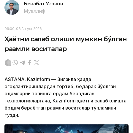
Бекабат Узаков
Муаллиф
09:00, 08 Август 2026
Ҳаётни сақлаб қолиши мумкин бўлган
рақамли воситалар
ASTANA. Kazinform — Зилзила ҳақида
огоҳлантиришлардан тортиб, бедарак йўқолган
одамларни топишга ёрдам берадиган
технологияларгача, Кazinform ҳаётни сақлаб қолишга
ёрдам бераётган рақамли воситалар тўпламини
тузди.