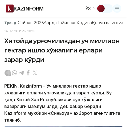
KAZINFORM
ЎЗ
Сайлов-2026
Ақорда
Тайинлов
Ҳодиса
Қонун ва интизо
Тренд:
14:32, 26 Июн 2023
Хитойда қурғоқчиликдан уч миллион
гектар қишлоқ хўжалиги ерлари
зарар кўрди
PEKIN. Kazinform – Уч миллион гектар қишлоқ
хўжалиги ерлари қурғоқчиликдан зарар кўрди. Бу
ҳақда Хитой Халқ Республикаси сув хўжалиги
вазирлиги маълум қилди, деб хабар беради
Kazinform мухбири «Синьхуа» ахборот агентлигига
таяниб.