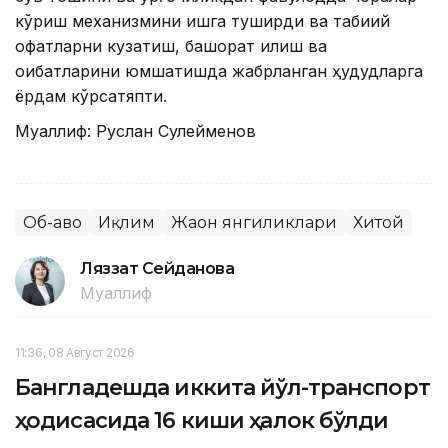
кўриш механизмини ишга туширди ва табиий
офатларни кузатиш, башорат қилиш ва
оқибатларини юмшатишда жабрланган ҳудудларга
ёрдам кўрсатяпти.
Муаллиф: Руслан Сулейменов
Об-ҳаво
Иқлим
Жаҳон янгиликлари
Хитой
Ляззат Сейданова
Муаллиф
11:36, 08 Август 2026
Бангладешда иккита йўл-транспорт
ҳодисасида 16 киши ҳалок бўлди