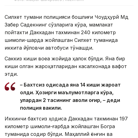
Силхет тумани полицияси бошлиғи Чоудҳурй Мд
Забер Садекнинг сўзларига кўра, мамлакат
пойтахти Даккадан тахминан 240 километр
шимоли-шарқда жойлашган Силхет туманида
иккита йўловчи автобуси тўқнашди.
Саккиз киши воқеа жойида ҳалок бўлди. Яна бир
киши олган жароҳатларидан касалхонада вафот
этди.
– Бахтсиз ҳодисада яна 14 киши жароҳат
олди. Ҳозирги маълумотларга кўра,
улардан 2 тасининг аҳволи оғир, – деди
полиция вакили.
Иккинчи бахтсиз ҳодиса Даккадан тахминан 197
километр шимоли-ғарбда жойлашган Богра
туманида содир бўлди. Маҳаллий ёнғин ва