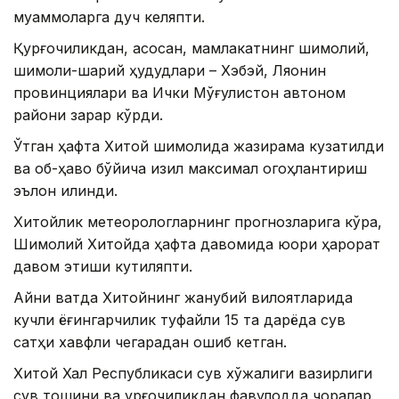
муаммоларга дуч келяпти.
Қурғоқчиликдан, асосан, мамлакатнинг шимолий,
шимоли-шарқий ҳудудлари – Хэбэй, Ляонин
провинциялари ва Ички Мўғулистон автоном
райони зарар кўрди.
Ўтган ҳафта Хитой шимолида жазирама кузатилди
ва об-ҳаво бўйича қизил максимал огоҳлантириш
эълон қилинди.
Хитойлик метеорологларнинг прогнозларига кўра,
Шимолий Хитойда ҳафта давомида юқори ҳарорат
давом этиши кутиляпти.
Айни вақтда Хитойнинг жанубий вилоятларида
кучли ёғингарчилик туфайли 15 та дарёда сув
сатҳи хавфли чегарадан ошиб кетган.
Хитой Халқ Республикаси сув хўжалиги вазирлиги
сув тошқини ва қурғоқчиликдан фавқулодда чоралар