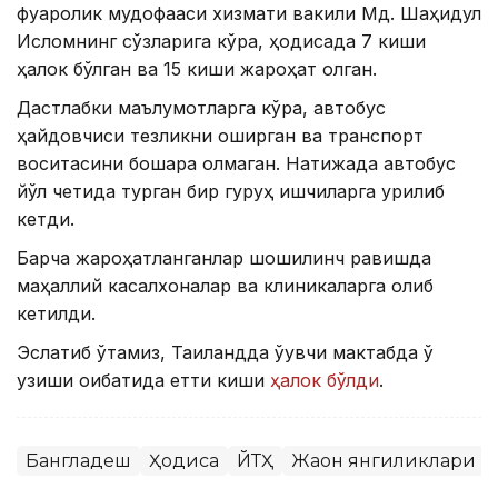
фуқаролик мудофааси хизмати вакили Мд. Шаҳидул
Исломнинг сўзларига кўра, ҳодисада 7 киши
ҳалок бўлган ва 15 киши жароҳат олган.
Дастлабки маълумотларга кўра, автобус
ҳайдовчиси тезликни оширган ва транспорт
воситасини бошқара олмаган. Натижада автобус
йўл четида турган бир гуруҳ ишчиларга урилиб
кетди.
Барча жароҳатланганлар шошилинч равишда
маҳаллий касалхоналар ва клиникаларга олиб
кетилди.
Эслатиб ўтамиз, Таиландда ўқувчи мактабда ўқ
узиши оқибатида етти киши
ҳалок бўлди
.
Бангладеш
Ҳодиса
ЙТҲ
Жаҳон янгиликлари