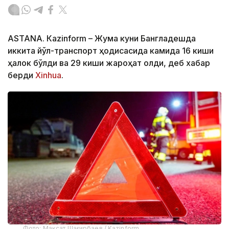
ASTANА. Кazinform – Жума куни Бангладешда
иккита йўл-транспорт ҳодисасида камида 16 киши
ҳалок бўлди ва 29 киши жароҳат олди, деб хабар
берди
Xinhua
.
Фото: Мақсат Шағирбаев / Kazinform