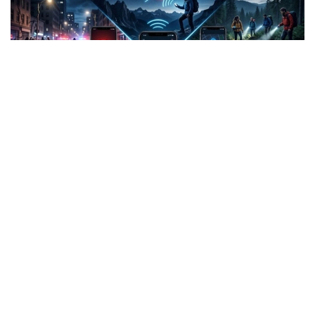
Фото: СИ
Жанубий Корея: Илова таъқибчига яқинлашиш
ҳақида огоҳлантиради
2026 йил 24 июнда Жанубий Корея шахсий
хавфсизлик учун энг сўнгги рақамли воситалардан
бирини ишга туширди.
Ҳукумат иловаси таъқиб қилувчи қурбонларга
электрон билагузук тақишлари шарт бўлган таъқиб