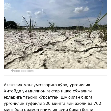
Фото: bbc.com
Агентлик маълумотларига кўра, қурғоқчилик
Хитойда уч миллион гектар қишлоқ хўжалиги
ерларига таъсир кўрсатган. Шу билан бирга,
қурғоқчилик туфайли 200 мингга яқин аҳоли ва 760
минг бош қорамол ичимлик суви билан боғлиқ