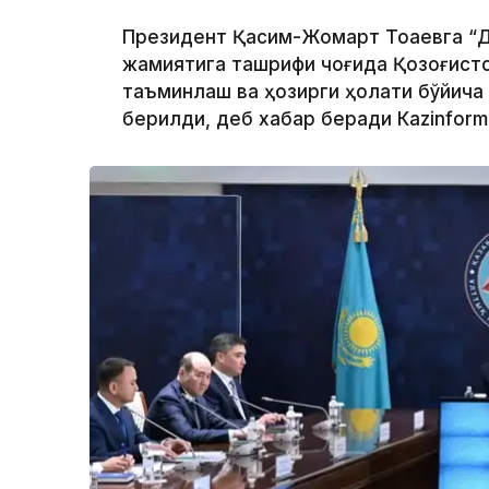
Президент Қасим-Жомарт Тоқаевга “Д
жамиятига ташрифи чоғида Қозоғисто
таъминлаш ва ҳозирги ҳолати бўйича
берилди, деб хабар беради Каzinform