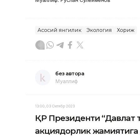
Муаллиф: Руслан Сулейменов
Асосий янгилик
Экология
Хориж
без автора
Муаллиф
13:00, 03 Октябр 2023
ҚР Президенти “Давлат 
акциядорлик жамиятига