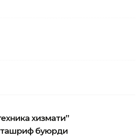
техника хизмати”
 ташриф буюрди