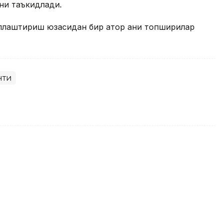
ни таъкидлади.
лаштириш юзасидан бир қатор аниқ топшириқлар
нти
ова Тунисдаги турнир ғолиби