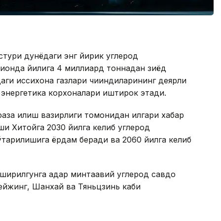
стури дунёдаги энг йирик углерод
ионда йилига 4 миллиард тоннадан зиёд
аги иссиқхона газлари чиқиндиларининг деярли
қ энергетика корхоналари иштирок этади.
аза қилиш вазирлиги томонидан илгари хабар
ши Хитойга 2030 йилга келиб углерод
ўтарилишига ёрдам беради ва 2060 йилга келиб
ширилгунга қадар минтақавий углерод савдо
ейжинг, Шанхай ва Тяньцзинь каби