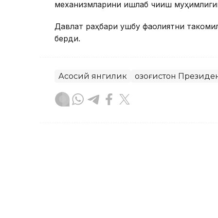
механизмларини ишлаб чиқиш муҳимлиги
Давлат раҳбари ушбу фаолиятни такомил
берди.
Асосий янгилик
Қозоғистон Президе
Бекабат Узаков
Муаллиф
09:05, 18 Сентябр 2023
18 ёшли Аружан Сағиндиқ