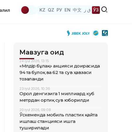
KZ
QZ
РУ
EN
中文
ق ز
ЎЗ
аҳлил
Мавзуга оид
24 iyul 2026, 13:15
«Мөлдір бұлақ» акцияси доирасида
94 та булоқ ва 62 та сув ҳавзаси
тозаланди
23 iyul 2026, 10:36
Орол денгизига 1 миллиард куб
метрдан ортиқ сув юборилди
20 iyul 2026, 09:08
Ўскеменда мобиль пластик қайта
ишлаш станцияси ишга
туширилади