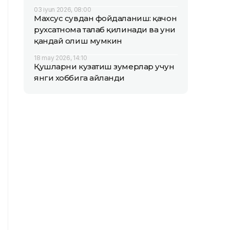
03 iyun 2026, 08:00
Махсус сувдан фойдаланиш: қачон
рухсатнома талаб қилинади ва уни
қандай олиш мумкин
18 may 2026, 14:10
Қушларни кузатиш зумерлар учун
янги хоббига айланди