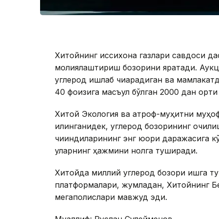
Хитойнинг иссиқхона газлари савдоси да
молиялаштириш бозорини яратади. Аукц
углерод ишлаб чиқарадиган ва мамлакатд
40 фоизига масъул бўлган 2000 дан орти
Хитой Экология ва атроф-муҳитни муҳоф
қилинганидек, углерод бозорининг очили
чиқиндиларининг энг юқори даражасига к
уларнинг ҳажмини нолга туширади.
Хитойда миллий углерод бозори ишга ту
платформалари, жумладан, Хитойнинг Б
мегаполислари мавжуд эди.