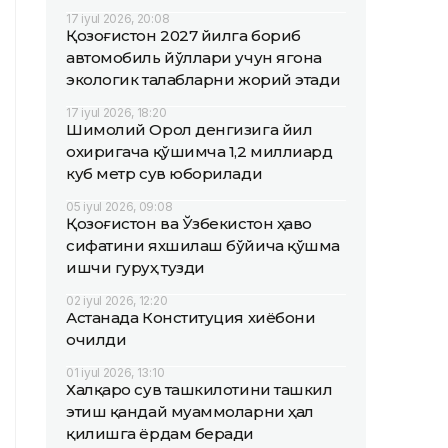
17 iyul 2026, 20:08
Қозоғистон 2027 йилга бориб
автомобиль йўллари учун ягона
экологик талабларни жорий этади
17 iyul 2026, 18:20
Шимолий Орол денгизига йил
охиригача қўшимча 1,2 миллиард
куб метр сув юборилади
05 iyul 2026, 09:08
Қозоғистон ва Ўзбекистон ҳаво
сифатини яхшилаш бўйича қўшма
ишчи гуруҳ тузди
02 iyul 2026, 12:20
Астанада Конституция хиёбони
очилди
01 iyul 2026, 13:10
Халқаро сув ташкилотини ташкил
этиш қандай муаммоларни ҳал
қилишга ёрдам беради