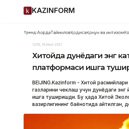
KAZINFORM
Ақорда
Тайинлов
Ҳодиса
Қонун ва интизом
Ко
Тренд:
12:55, 16 Июл 2021
Хитойда дунёдаги энг кат
платформаси ишга туши
BEIJING.Kazinform - Хитой расмийлар
газларини чеклаш учун дунёдаги энг
ишга туширишди. Бу ҳақда Хитой Экол
вазирлигининг баёнотида айтилган, д