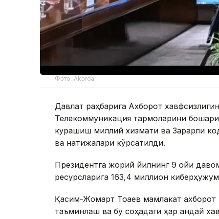
Фото: Akorda
Давлат раҳбарига Ахборот хавфсизлиги
Телекоммуникация тармоқларини бошқари
курашиш миллий хизмати ва Зарарли ко
ва натижалари кўрсатилди.
Президентга жорий йилнинг 9 ойи даво
ресурсларига 163,4 миллион киберҳужум
Қасим-Жомарт Тоқаев мамлакат ахборот
таъминлаш ва бу соҳадаги ҳар қандай ха