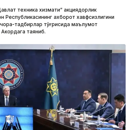
авлат техника хизмати” акциядорлик
н Республикасининг ахборот хавфсизлигини
 чора-тадбирлар тўғрисида маълумот
 Акордага таяниб.