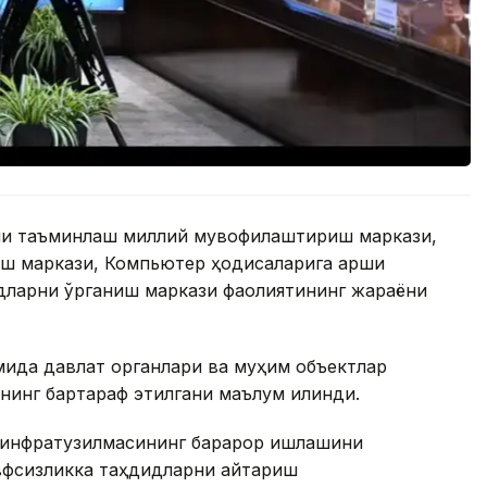
ни таъминлаш миллий мувофиқлаштириш маркази,
ш маркази, Компьютер ҳодисаларига қарши
дларни ўрганиш маркази фаолиятининг жараёни
мида давлат органлари ва муҳим объектлар
нинг бартараф этилгани маълум қилинди.
 инфратузилмасининг барқарор ишлашини
вфсизликка таҳдидларни қайтариш