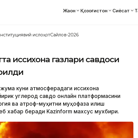
Жаҳон
Қозоғистон
Сиёсат
Т
нституциявий ислоҳот
Сайлов-2026
та иссиқхона газлари савдоси
рилди
и жума куни атмосферадаги иссиқхона
 йирик углерод савдо онлайн платформасини
огия ва атроф-муҳитни муҳофаза қилиш
еб хабар беради Kazinform махсус мухбири.