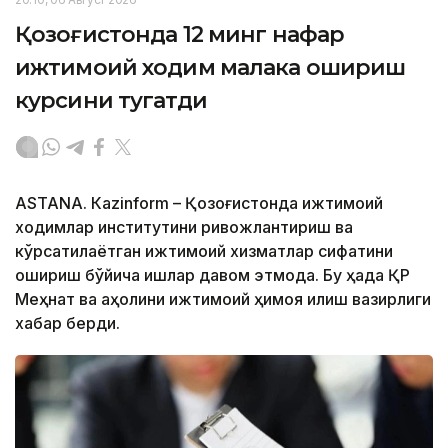
Қозоғистонда 12 минг нафар
ижтимоий ходим малака ошириш
курсини тугатди
ASTANА. Кazinform – Қозоғистонда ижтимоий
ходимлар институтини ривожлантириш ва
кўрсатилаётган ижтимоий хизматлар сифатини
ошириш бўйича ишлар давом этмоқда. Бу ҳақда ҚР
Меҳнат ва аҳолини ижтимоий ҳимоя қилиш вазирлиги
хабар берди.