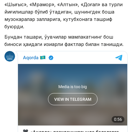
«Шығыс», «Мрамор», «Алтын», «Доғал» ва турли
йиғилишлар бўлиб ўтадиган, шунингдек бошқа
музокаралар залларига, кутубхонага ташриф
буюрди.
Бундан ташқари, ўқувчилар мамлакатнинг бош
биноси ҳақидаги қизиқарли фактлар билан танишди.