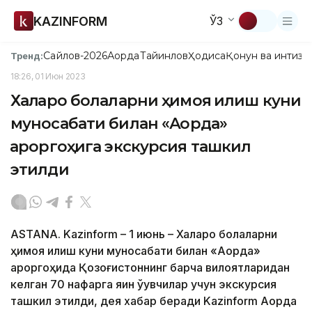
KAZINFORM
ЎЗ
Сайлов-2026
Ақорда
Тайинлов
Ҳодиса
Қонун ва интизо
Тренд:
18:26, 01 Июн 2023
Халқаро болаларни ҳимоя қилиш куни
муносабати билан «Ақорда»
қароргоҳига экскурсия ташкил
этилди
ASTANA. Kazinform – 1 июнь – Халқаро болаларни
ҳимоя қилиш куни муносабати билан «Ақорда»
қароргоҳида Қозоғистоннинг барча вилоятларидан
келган 70 нафарга яқин ўқувчилар учун экскурсия
ташкил этилди, дея хабар беради Kazinform Ақорда