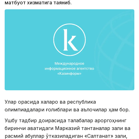
матбуот хизматига таяниб.
Улар орасида халқаро ва республика
олимпиадалари ғолиблари ва аълочилар ҳам бор.
Ушбу тадбир доирасида талабалар қароргоҳнинг
биринчи қаватидаги Марказий тантаналар зали ва
расмий қабуллар ўтказиладиган «Салтанат» зали,