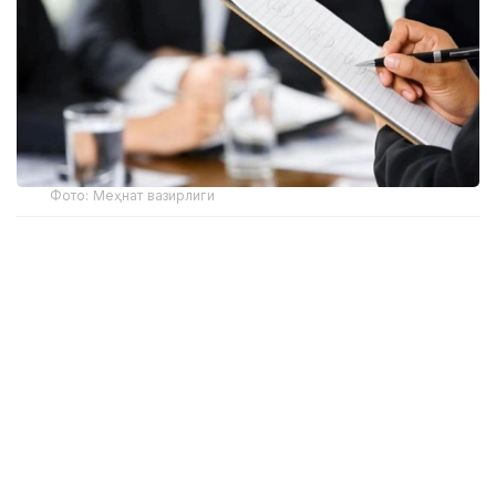
Фото: Меҳнат вазирлиги
Вазирлик маълумотларига кўра, ижтимоий
ходимлар кекса ёшдагилар, ногиронлар, болали
оилалар ва ёрдамга муҳтож бошқа фуқароларга
кундалик ёрдам кўрсатадилар. Шу муносабат
билан вазирлик уларни ўқитиш ва касбий
ривожлантириш бўйича тизимли ишларни амалга
оширмоқда.
— Бунинг натижасида мутахассислар янги
билим ва тажриба орттирадилар ҳамда