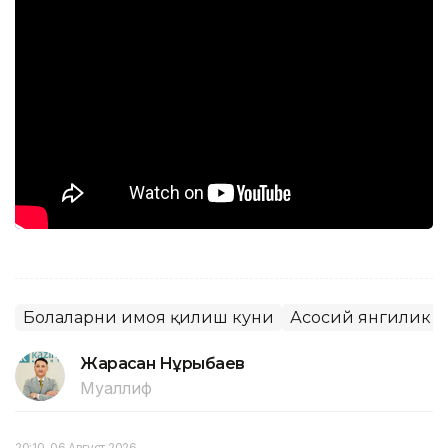
Болаларни ҳимоя қилиш куни
Асосий янгилик
Жарасқан Нұрыбаев
Муаллиф
20:10, 06 Август 2026