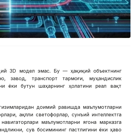
ий 3D модел эмас. Бу — ҳақиқий объектнинг
о, завод, транспорт тармоғи, муҳандислик
ни ёки бутун шаҳарнинг ҳолатини реал вақт
 тизимларидан доимий равишда маълумотларни
орлари, ақлли светофорлар, сунъий интеллектга
навигаторлари маълумотларни ягона марказга
андликни, сув босимининг пастлигини ёки ҳаво