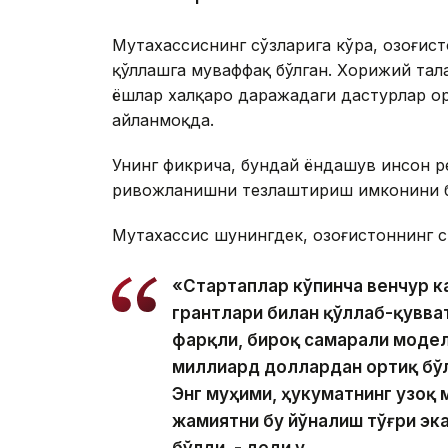
Мутахассиснинг сўзларига кўра, Қозоғис
қўллашга муваффақ бўлган. Хорижий тал
ёшлар халқаро даражадаги дастурлар о
айланмоқда.
Унинг фикрича, бундай ёндашув инсон 
ривожланишни тезлаштириш имконини 
Мутахассис шунингдек, Қозоғистоннинг с
«Стартаплар кўпинча венчур к
грантлари билан қўллаб-қувва
фарқли, бироқ самарали модел
миллиард доллардан ортиқ бўл
Энг муҳими, ҳукуматнинг узоқ 
жамиятни бу йўналиш тўғри э
бўлди, - деди у.