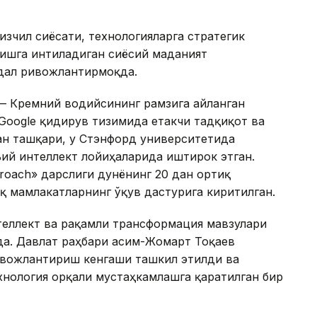
 изчил сиёсати, технологияларга стратегик
тишга интиладиган сиёсий маданият
дал ривожлантирмоқда.
— Кремний водийсининг рамзига айланган
 Google қидирув тизимида етакчи тадқиқот ва
н ташқари, у Стэнфорд университетида
ий интеллект лойиҳаларида иштирок этган.
Approach» дарслиги дунёнинг 20 дан ортиқ
қ мамлакатларнинг ўқув дастурига киритилган.
нтеллект ва рақамли трансформация мавзулари
а. Давлат раҳбари Қасим-Жомарт Тоқаев
ивожлантириш кенгаши ташкил этилди ва
хнология орқали мустаҳкамлашга қаратилган бир