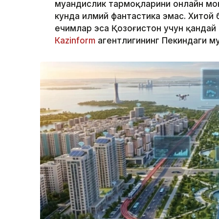
муҳандислик тармоқларини онлайн мо
кунда илмий фантастика эмас. Хитой 
ечимлар эса Қозоғистон учун қандай
Кazinform
агентлигининг Пекиндаги м