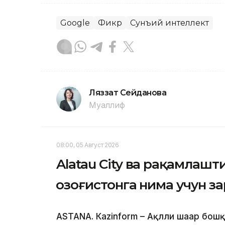
Google
Фикр
Сунъий интеллект
Ляззат Сейданова
Муаллиф
08:00, 05 Август 2026
Alatau City ва рақамлаш
Қозоғистонга нима учун з
ASTANА. Кazinform – Ақлли шаҳар бош