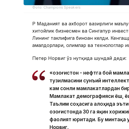
Фото: Champions Speakers
ҚР Маданият ва ахборот вазирлиги маълу
хитойлик бизнесмен ва Сингапур инвести
Лининг таклифига биноан келди. Кенгаш
амалдорлари, олимлар ва технологлар и
Петер Норвиг ўз нутқида шундай деди:
«Қозоғистон - нефтга бой мамл
тузилмасини сунъий интеллект
кам сонли мамлакатлардан бир
Мамлакат демографияси ёш, ё
Таълим соҳасига алоҳида эъти
Қозоғистонда 30 га яқин хори
фаолият юритади. Бу минтақа у
Норвиг.