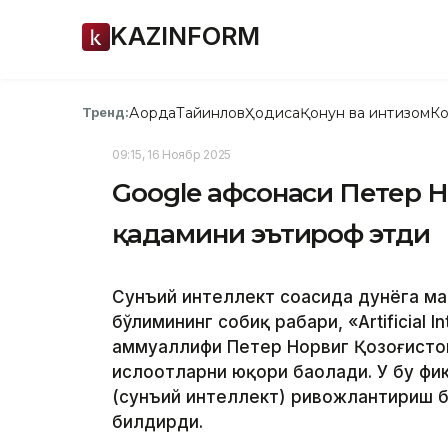
KAZINFORM
Ақорда
Тайинлов
Ҳодиса
Қонун ва интизом
Ко
Тренд:
09:15, 16 Ноябр 2025
Google афсонаси Петер Н
қадамини эътироф этди
Сунъий интеллект соҳасида дунёга ма
бўлимининг собиқ раҳбари, «Artificial 
ҳаммуаллифи Петер Норвиг Қозоғисто
ислоҳотларни юқори баҳолади. У бу ф
(сунъий интеллект) ривожлантириш б
билдирди.