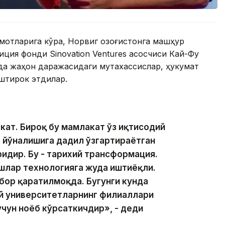
мотларига кўра, Норвиг Қозоғистонга машҳур
ция фонди Sinovation Ventures асосчиси Кай-Фу
да жаҳон даражасидаги мутахассислар, ҳукумат
штирок этдилар.
акат. Бироқ бу мамлакат ўз иқтисодий
 йўналишига дадил ўзгартираётган
идир. Бу - тарихий трансформация.
шлар технологияга жуда иштиёқли.
бор қаратилмоқда. Бугунги кунда
жий университетларнинг филиаллари
чун ноёб кўрсаткичдир», - деди