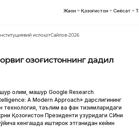
Жаҳон
Қозоғистон
Сиёсат
Т
нституциявий ислоҳот
Сайлов-2026
орвиг Қозоғистоннинг дадил
шҳур олим, машҳур Google Research
Intelligence: A Modern Approach» дарслигининг
н технология, таълим ва фан тизимларидаги
икрни Қозоғистон Президенти ҳузуридаги СИни
ўйича кенгашда иштирок этганидан кейин