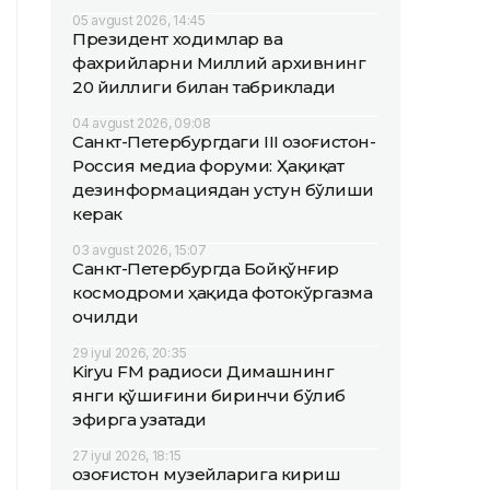
05 avgust 2026, 14:45
Президент ходимлар ва
фахрийларни Миллий архивнинг
20 йиллиги билан табриклади
04 avgust 2026, 09:08
Санкт-Петербургдаги III Қозоғистон-
Россия медиа форуми: Ҳақиқат
дезинформациядан устун бўлиши
керак
03 avgust 2026, 15:07
Санкт-Петербургда Бойқўнғир
космодроми ҳақида фотокўргазма
очилди
29 iyul 2026, 20:35
Kiryu FM радиоси Димашнинг
янги қўшиғини биринчи бўлиб
эфирга узатади
27 iyul 2026, 18:15
Қозоғистон музейларига кириш