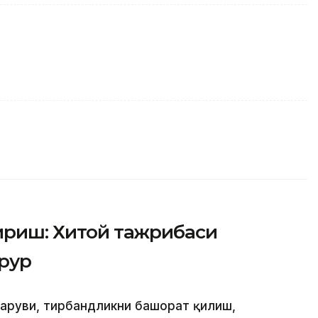
тириш: Хитой тажрибаси
арур
қаруви, тирбандликни башорат қилиш,