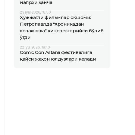
напрхи қанча
23 iyul 2026, 18:50
Ҳужжатли фильмлар оқшоми:
Петропавлда "Хроникадан
келажакка" кинолекторийси бўлиб
ўтди
22 iyul 2026, 18:10
Comic Con Astana фестивалига
қайси жаҳон юлдузлари келади