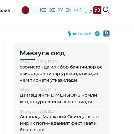
KZ
QZ
РУ
EN
中文
ق ز
ЎЗ
аҳлил
Мавзуга оид
07 avgust 2026, 17:40
Қозоғистонда илк бор баянчилар ва
аккордеончилар ўртасида жаҳон
чемпионати ўтказилади
06 avgust 2026, 17:10
Димаш янги DiMENSIONS номли
жаҳон турнесини эълон қилди
06 avgust 2026, 12:51
Астанада Марказий Осиёдаги энг
йирик поп-маданият фестивали
бошланди