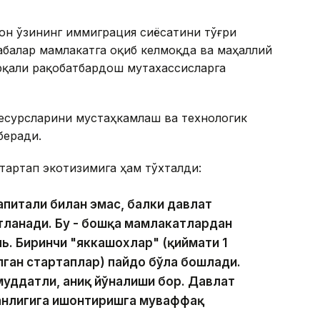
тон ўзининг иммиграция сиёсатини тўғри
абалар мамлакатга оқиб келмоқда ва маҳаллий
рқали рақобатбардош мутахассисларга
ресурсларини мустаҳкамлаш ва технологик
беради.
тартап экотизимига ҳам тўхталди:
апитали билан эмас, балки давлат
тланади. Бу - бошқа мамлакатлардан
ь. Биринчи "яккашохлар" (қиймати 1
ган стартаплар) пайдо бўла бошлади.
муддатли, аниқ йўналиши бор. Давлат
канлигига ишонтиришга муваффақ