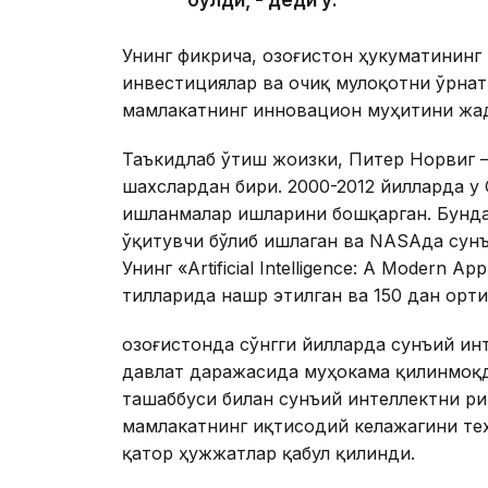
Унинг фикрича, Қозоғистон ҳукуматининг
инвестициялар ва очиқ мулоқотни ўрна
мамлакатнинг инновацион муҳитини жа
Таъкидлаб ўтиш жоизки, Питер Норвиг 
шахслардан бири. 2000-2012 йилларда у
ишланмалар ишларини бошқарган. Бунда
ўқитувчи бўлиб ишлаган ва NASAда сунъ
Унинг «Artificial Intelligence: A Modern 
тилларида нашр этилган ва 150 дан орти
Қозоғистонда сўнгги йилларда сунъий и
давлат даражасида муҳокама қилинмоқд
ташаббуси билан сунъий интеллектни р
мамлакатнинг иқтисодий келажагини те
қатор ҳужжатлар қабул қилинди.