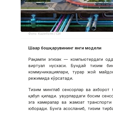
Фото: Kazinform / СИ
Шаҳар бошқарувининг янги модели
Рақамли эгизак — компьютердаги одд
виртуал нусхаси. Бундай тизим бин
коммуникациялари, турар жой майдо
режимида кўрсатади.
Тизим минглаб сенсорлар ва ахборот
қабул қилади. Қувурлардаги босим сенс
эга камералар ва жамоат транспорти 
юборади. Бунга асосланиб, тизим тирб