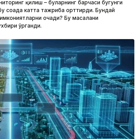
ниторинг қилиш – буларнинг барчаси бугунги
бу соҳада катта тажриба орттирди. Бундай
 имкониятларни очади? Бу масалани
ухбири ўрганди.