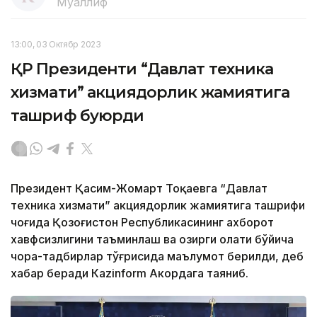
Муаллиф
13:00, 03 Октябр 2023
ҚР Президенти “Давлат техника
хизмати” акциядорлик жамиятига
ташриф буюрди
Президент Қасим-Жомарт Тоқаевга “Давлат
техника хизмати” акциядорлик жамиятига ташрифи
чоғида Қозоғистон Республикасининг ахборот
хавфсизлигини таъминлаш ва ҳозирги ҳолати бўйича
чора-тадбирлар тўғрисида маълумот берилди, деб
хабар беради Каzinform Акордага таяниб.