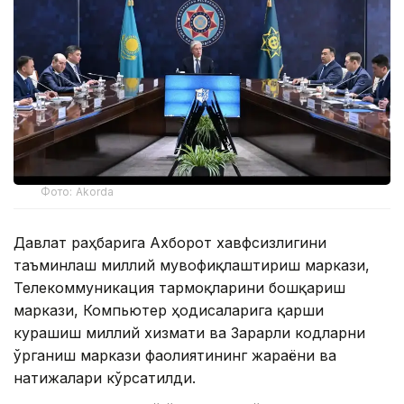
Фото: Akorda
Давлат раҳбарига Ахборот хавфсизлигини
таъминлаш миллий мувофиқлаштириш маркази,
Телекоммуникация тармоқларини бошқариш
маркази, Компьютер ҳодисаларига қарши
курашиш миллий хизмати ва Зарарли кодларни
ўрганиш маркази фаолиятининг жараёни ва
натижалари кўрсатилди.