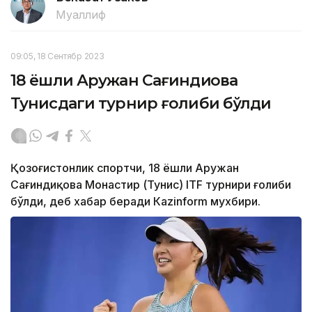
Муаллиф
09:05, 18 Сентябр 2023
18 ёшли Аружан Сағиндиқова
Тунисдаги турнир ғолиби бўлди
Қозоғистонлик спортчи, 18 ёшли Аружан
Сағиндиқова Монастир (Тунис) ITF турнири ғолиби
бўлди, деб хабар беради Каzinform мухбири.