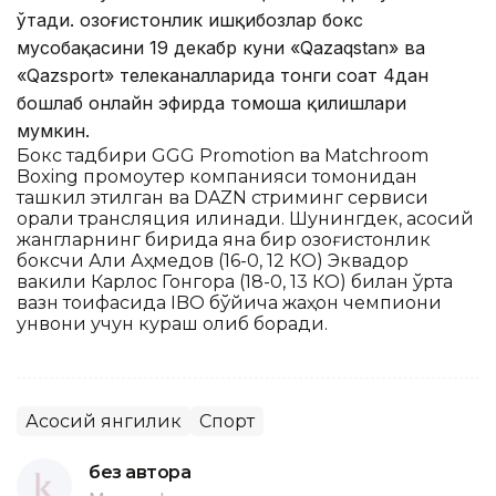
ўтади. Қозоғистонлик ишқибозлар бокс
мусобақасини 19 декабр куни «Qazaqstan» ва
«Qazsport» телеканалларида тонги соат 4дан
бошлаб онлайн эфирда томоша қилишлари
мумкин.
Бокс тадбири GGG Promotion ва Matchroom
Boxing промоутер компанияси томонидан
ташкил этилган ва DAZN стриминг сервиси
орқали трансляция қилинади. Шунингдек, асосий
жангларнинг бирида яна бир қозоғистонлик
боксчи Али Аҳмедов (16-0, 12 КО) Эквадор
вакили Карлос Гонгора (18-0, 13 КО) билан ўрта
вазн тоифасида IBO бўйича жаҳон чемпиони
унвони учун кураш олиб боради.
Асосий янгилик
Спорт
без автора