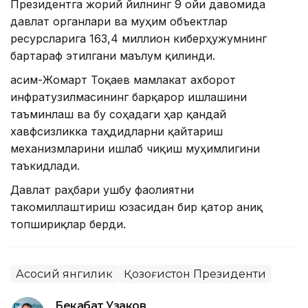
Президентга жорий йилнинг 9 ойи давомида
давлат органлари ва муҳим объектлар
ресурсларига 163,4 миллион киберҳужумнинг
бартараф этилгани маълум қилинди.
Қасим-Жомарт Тоқаев мамлакат ахборот
инфратузилмасининг барқарор ишлашини
таъминлаш ва бу соҳадаги ҳар қандай
хавфсизликка таҳдидларни қайтариш
механизмларини ишлаб чиқиш муҳимлигини
таъкидлади.
Давлат раҳбари ушбу фаолиятни
такомиллаштириш юзасидан бир қатор аниқ
топшириқлар берди.
Асосий янгилик
Қозоғистон Президенти
Бекабат Узаков