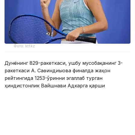
Фото: ktf.kz
Дунёнинг 829-ракеткаси, ушбу мусобақанинг 3-
ракеткаси А. Саөиндиыова финалда жаҳон
рейтингида 1253-ўринни эгаллаб турган
ҳиндистонлик Вайшнави Адкарга қарши
чемпионлик учун кураш олиб борди.
Биринчи партия кескин курашлар остида ўтди,
Аружан тай-брейкда муваффақиятли ўйнади - 7:6
(8:6).
Иккинчи сетда қозоғистонлик ёш теннисчи