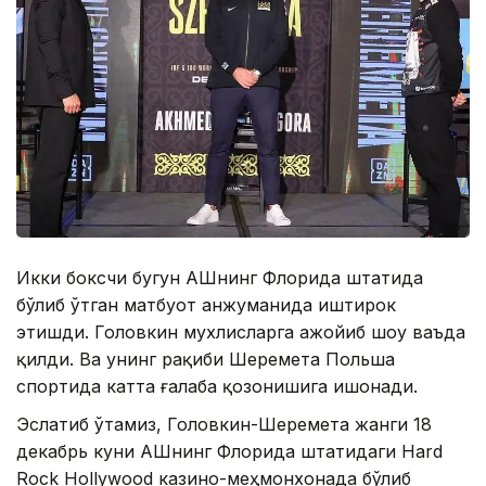
Икки боксчи бугун АҚШнинг Флорида штатида
бўлиб ўтган матбуот анжуманида иштирок
этишди. Головкин мухлисларга ажойиб шоу ваъда
қилди. Ва унинг рақиби Шеремета Польша
спортида катта ғалаба қозонишига ишонади.
Эслатиб ўтамиз, Головкин-Шеремета жанги 18
декабрь куни АҚШнинг Флорида штатидаги Hard
Rock Hollywood казино-меҳмонхонада бўлиб