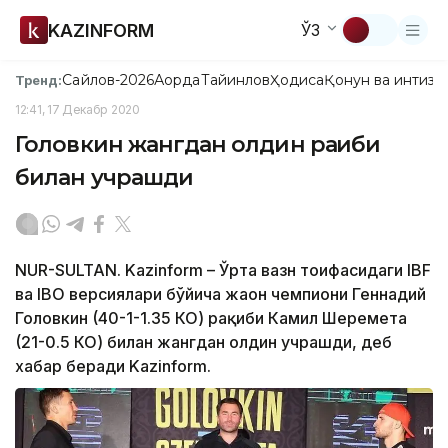
KAZINFORM
ЎЗ
Сайлов-2026
Ақорда
Тайинлов
Ҳодиса
Қонун ва интизо
Тренд:
12:41, 17 Декабр 2020
Головкин жангдан олдин рақиби
билан учрашди
NUR-SULTAN. Kazinform – Ўрта вазн тоифасидаги IBF
ва IBO версиялари бўйича жаҳон чемпиони Геннадий
Головкин (40-1-1.35 КО) рақиби Камил Шеремета
(21-0.5 КО) билан жангдан олдин учрашди, деб
хабар беради Kazinform.