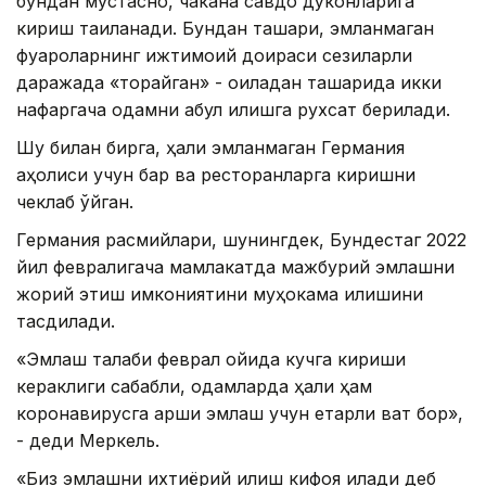
бундан мустасно, чакана савдо дўконларига
кириш тақиқланади. Бундан ташқари, эмланмаган
фуқароларнинг ижтимоий доираси сезиларли
даражада «торайган» - оиладан ташқарида икки
нафаргача одамни қабул қилишга рухсат берилади.
Шу билан бирга, ҳали эмланмаган Германия
аҳолиси учун бар ва ресторанларга киришни
чеклаб қўйган.
Германия расмийлари, шунингдек, Бундестаг 2022
йил февралигача мамлакатда мажбурий эмлашни
жорий этиш имкониятини муҳокама қилишини
тасдиқлади.
«Эмлаш талаби феврал ойида кучга кириши
кераклиги сабабли, одамларда ҳали ҳам
коронавирусга қарши эмлаш учун етарли вақт бор»,
- деди Меркель.
«Биз эмлашни ихтиёрий қилиш кифоя қилади деб