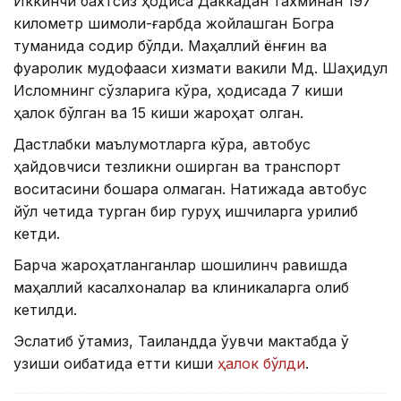
Иккинчи бахтсиз ҳодиса Даккадан тахминан 197
километр шимоли-ғарбда жойлашган Богра
туманида содир бўлди. Маҳаллий ёнғин ва
фуқаролик мудофааси хизмати вакили Мд. Шаҳидул
Исломнинг сўзларига кўра, ҳодисада 7 киши
ҳалок бўлган ва 15 киши жароҳат олган.
Дастлабки маълумотларга кўра, автобус
ҳайдовчиси тезликни оширган ва транспорт
воситасини бошқара олмаган. Натижада автобус
йўл четида турган бир гуруҳ ишчиларга урилиб
кетди.
Барча жароҳатланганлар шошилинч равишда
маҳаллий касалхоналар ва клиникаларга олиб
кетилди.
Эслатиб ўтамиз, Таиландда ўқувчи мактабда ўқ
узиши оқибатида етти киши
ҳалок бўлди
.