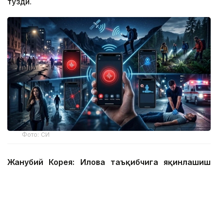
тузди.
Фото: СИ
Жанубий Корея: Илова таъқибчига яқинлашиш
ҳақида огоҳлантиради
2026 йил 24 июнда Жанубий Корея шахсий
хавфсизлик учун энг сўнгги рақамли воситалардан
бирини ишга туширди.