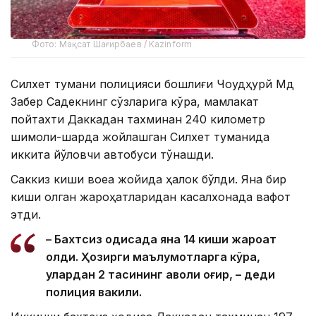
Фото: Мақсат Шағирбаев / Kazinform
Силхет тумани полицияси бошлиғи Чоудҳурй Мд
Забер Садекнинг сўзларига кўра, мамлакат
пойтахти Даккадан тахминан 240 километр
шимоли-шарқда жойлашган Силхет туманида
иккита йўловчи автобуси тўқнашди.
Саккиз киши воқеа жойида ҳалок бўлди. Яна бир
киши олган жароҳатларидан касалхонада вафот
этди.
– Бахтсиз ҳодисада яна 14 киши жароҳат
олди. Ҳозирги маълумотларга кўра,
улардан 2 тасининг аҳволи оғир, – деди
полиция вакили.