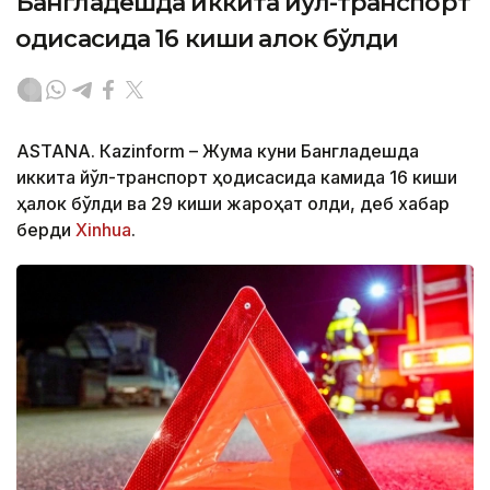
Бангладешда иккита йўл-транспорт
ҳодисасида 16 киши ҳалок бўлди
ASTANА. Кazinform – Жума куни Бангладешда
иккита йўл-транспорт ҳодисасида камида 16 киши
ҳалок бўлди ва 29 киши жароҳат олди, деб хабар
берди
Xinhua
.