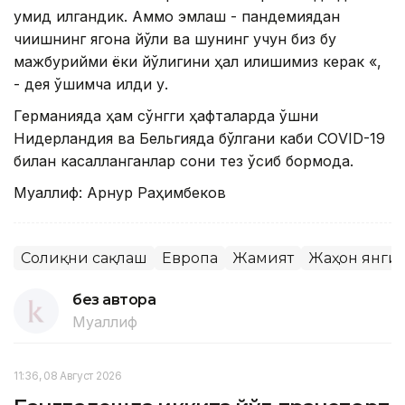
умид қилгандик. Aммо эмлаш - пандемиядан
чиқишнинг ягона йўли ва шунинг учун биз бу
мажбурийми ёки йўқлигини ҳал қилишимиз керак «,
- дея қўшимча қилди у.
Германияда ҳам сўнгги ҳафталарда қўшни
Нидерландия ва Бельгияда бўлгани каби CОVID-19
билан касалланганлар сони тез ўсиб бормоқда.
Муаллиф: Aрнур Раҳимбеков
Соғлиқни сақлаш
Европа
Жамият
Жаҳон янги
без автора
Муаллиф
11:36, 08 Август 2026