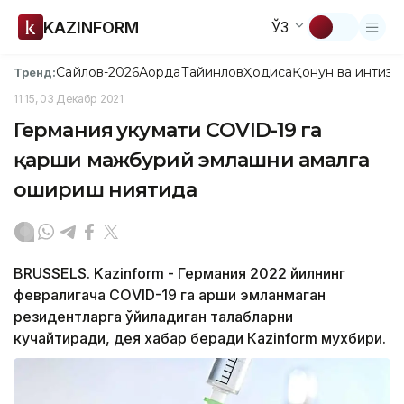
KAZINFORM
ЎЗ
Сайлов-2026
Ақорда
Тайинлов
Ҳодиса
Қонун ва интизо
Тренд:
11:15, 03 Декабр 2021
Германия ҳукумати CОVID-19 га
қарши мажбурий эмлашни амалга
ошириш ниятида
BRUSSELS. Kazinform - Германия 2022 йилнинг
февралигача CОVID-19 га қарши эмланмаган
резидентларга қўйиладиган талабларни
кучайтиради, дея хабар беради Кazinform мухбири.