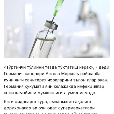
«Тўртинчи тўлқинни тезда тўхтатиш керак», - деди
Германия канцлери Aнгела Меркель пайшанба
куни янги санитария чораларини эълон қилар экан.
Германия ҳукумати яқин келажакда инфекциялар
сони камайиши мумкинлигига умид қилмоқда.
Янги қоидаларга кўра, эмланмаган аҳолига
дорихоналар ва озиқ-овқат супермаркетлари