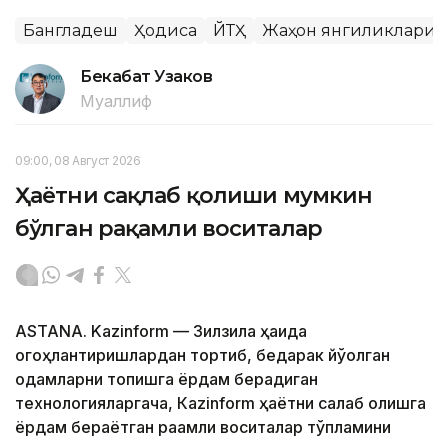
Бангладеш
Ҳодиса
ЙТҲ
Жаҳон янгиликлари
Бекабат Узаков
Муаллиф
09:00, 08 Август 2026
Ҳаётни сақлаб қолиши мумкин
бўлган рақамли воситалар
ASTANA. Kazinform — Зилзила ҳақида
огоҳлантиришлардан тортиб, бедарак йўқолган
одамларни топишга ёрдам берадиган
технологияларгача, Кazinform ҳаётни сақлаб қолишга
ёрдам бераётган рақамли воситалар тўпламини