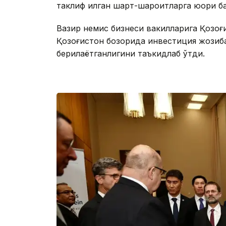
таклиф қилган шарт-шароитларга юқори б
Вазир немис бизнеси вакилларига Қозоғ
Қозоғистон бозорида инвестиция жозиб
берилаётганлигини таъкидлаб ўтди.