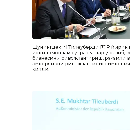
Шунингдек, М.Тилеуберди ГФР йирик 
икки томонлама учрашувлар ўтказиб, 
бизнесини ривожлантириш, рақамли ва
ҳамкорликни ривожлантириш имконият
қилди.