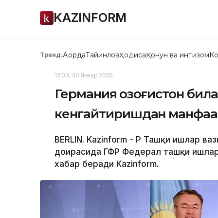
KAZINFORM
Ақорда
Тайинлов
Ҳодиса
Қонун ва интизом
Ко
Тренд:
12:03, 30 Январ 2020
Германия Қозоғистон бил
кенгайтиришдан манфаа
BERLIN. Kazinform - ҚР Ташқи ишлар 
доирасида ГФР Федерал ташқи ишлар
хабар беради Kazinform.