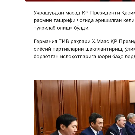
Учрашувдан мақсад ҚР Президенти Қасим
расмий ташрифи чоғида эришилган кели
тўғрилаб олиш» бўлди.
Германия ТИВ раҳбари Х.Маас ҚР Прези
сиёсий партияларни шакллантириш, ўлим
бораётган ислоҳотларига юқори баҳо бер