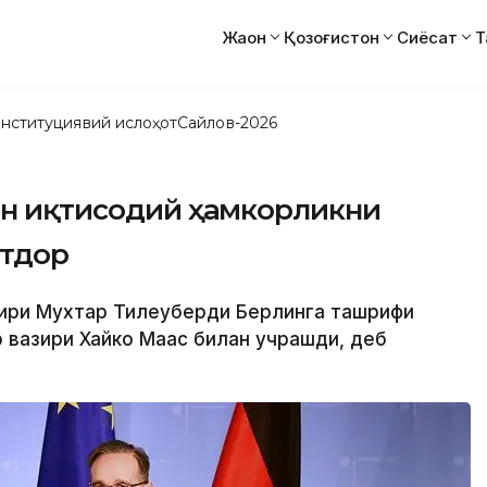
Жаҳон
Қозоғистон
Сиёсат
Т
нституциявий ислоҳот
Сайлов-2026
ан иқтисодий ҳамкорликни
тдор
вазири Мухтар Тилеуберди Берлинга ташрифи
 вазири Хайко Маас билан учрашди, деб