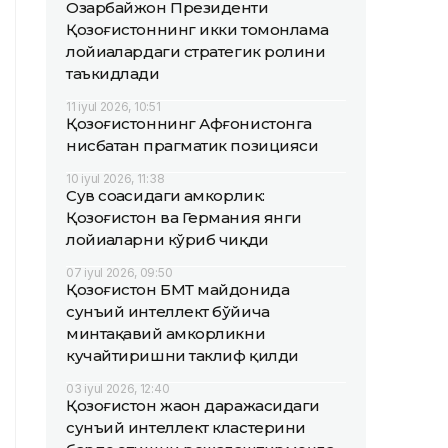
Озарбайжон Президенти
Қозоғистоннинг икки томонлама
лойиҳалардаги стратегик ролини
таъкидлади
11 iyul 2026, 10:51
Қозоғистоннинг Афғонистонга
нисбатан прагматик позицияси
10 iyul 2026, 11:38
Сув соҳасидаги ҳамкорлик:
Қозоғистон ва Германия янги
лойиҳаларни кўриб чиқди
07 iyul 2026, 09:50
Қозоғистон БМТ майдонида
сунъий интеллект бўйича
минтақавий ҳамкорликни
кучайтиришни таклиф қилди
03 iyul 2026, 12:40
Қозоғистон жаҳон даражасидаги
сунъий интеллект кластерини