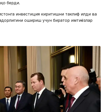
аҳо берди.
истонга инвестиция киритишни таклиф қилди ва
адорлигини ошириш учун бирқатор имтиёзлар