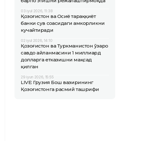
барпо этишни режалаштирмоқда
03 iyul 2026, 11:38
Қозоғистон ва Осиё тараққиёт
банки сув соҳасидаги ҳамкорликни
кучайтиради
02 iyul 2026, 14:10
Қозоғистон ва Туркманистон ўзаро
савдо айланмасини 1 миллиард
долларга етказишни мақсад
қилган
29 iyun 2026, 15:55
LIVE: Грузия Бош вазирининг
Қозоғистонга расмий ташрифи