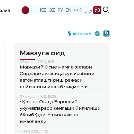
KZ
QZ
РУ
EN
中文
ق ز
ЎЗ
аҳлил
Мавзуга оид
07 avgust 2026, 16:51
Марказий Осиё мамлакатлари
Сирдарё ҳавзасида сув ҳисобини
автоматлаштириш режаси
лойиҳасини ишлаб чиқмоқчи
07 avgust 2026, 15:38
Чўлпон-Отада Евроосиё
ҳукуматлараро кенгаши йиғилиши
бўлиб ўтди: олтита ҳужжат
имзоланди
14 iyul 2026, 11:12