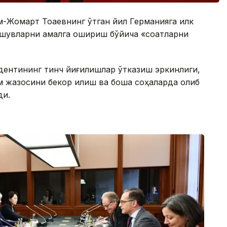
-Жомарт Тоқаевнинг ўтган йил Германияга илк
шувларни амалга ошириш бўйича «соатларни
дентининг тинч йиғилишлар ўтказиш эркинлиги,
 жазосини бекор қилиш ва бошқа соҳаларда олиб
ди.