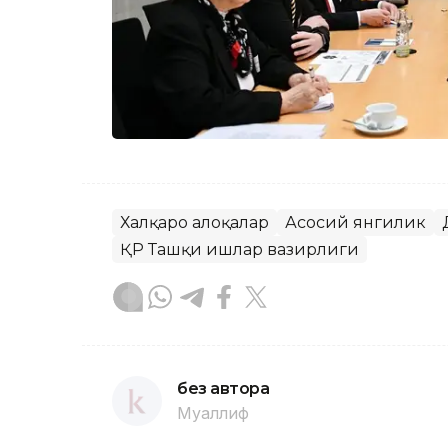
Халқаро алоқалар
Асосий янгилик
ҚР Ташқи ишлар вазирлиги
без автора
Муаллиф