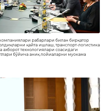
компаниялари раҳбарлари билан бирқатор
қолдиқларни қайта ишлаш, транспорт-логистика
 ахборот технологиялари соҳасидаги
лари бўйича аниқ лойиҳаларни муҳокама