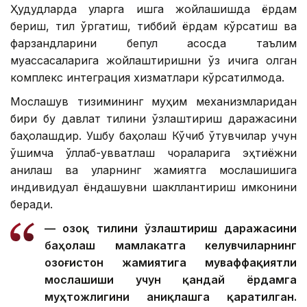
Ҳудудларда уларга ишга жойлашишда ёрдам
бериш, тил ўргатиш, тиббий ёрдам кўрсатиш ва
фарзандларини бепул асосда таълим
муассасаларига жойлаштиришни ўз ичига олган
комплекс интеграция хизматлари кўрсатилмоқда.
Мослашув тизимининг муҳим механизмларидан
бири бу давлат тилини ўзлаштириш даражасини
баҳолашдир. Ушбу баҳолаш Кўчиб ўтувчилар учун
қўшимча қўллаб-қувватлаш чораларига эҳтиёжни
аниқлаш ва уларнинг жамиятга мослашишига
индивидуал ёндашувни шакллантириш имконини
беради.
— Қозоқ тилини ўзлаштириш даражасини
баҳолаш мамлакатга келувчиларнинг
Қозоғистон жамиятига муваффақиятли
мослашиши учун қандай ёрдамга
муҳтожлигини аниқлашга қаратилган.