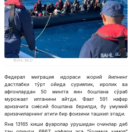
Фото: BILD
Федерал миграция идораси жорий йилнинг
дастлабки тўрт ойида суриялик, ироқлик ва
афғонлардан 50 мингга яқин бошпана сўраб
мурожаат қилганини айтди. Фақат 591 нафар
аризачига сиёсий бошпана берилди, бу умумий
аризачиларнинг атиги бир фоизини ташкил этади.
Яна 13165 киши фуқаролар урушидан қочқинлар деб
тан олинди, 6867 нафари эса “қўшимча ҳимоя”