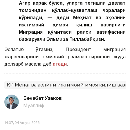
Агар керак бўлса, уларга тегишли давлат
томонидан қўллаб-қувватлаш чоралари
кўрилади, — деди Меҳнат ва аҳолини
ижтимоий ҳимоя қилиш вазирлиги
Миграция қўмитаси раиси вазифасини
бажарувчи Эльмира Тиллабайқизи.
Эслатиб ўтамиз, Президент миграция
жараёнларини оммавий рақамлаштиришни жуда
долзарб масала деб
атади
.
ҚР Меҳнат ва аҳолини ижтимоий ҳимоя қилиш ваз
Бекабат Узаков
Муаллиф
14:37, 04 Август 2026