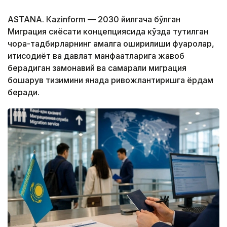
ASTANА. Кazinform — 2030 йилгача бўлган
Миграция сиёсати концепциясида кўзда тутилган
чора-тадбирларнинг амалга оширилиши фуқаролар,
иқтисодиёт ва давлат манфаатларига жавоб
берадиган замонавий ва самарали миграция
бошқарув тизимини янада ривожлантиришга ёрдам
беради.