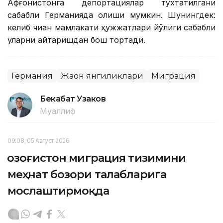
Афғонистонга депортациялар тўхтатилгани
сабабли Германияда қолиши мумкин. Шунингдек:
келиб чиққан мамлакати ҳужжатлари йўқлиги сабабли
уларни қайтаришдан бош тортади.
Германия
Жаҳон янгиликлари
Миграция
Бекабат Узаков
Муаллиф
09:08, 05 Август 2026
Қозоғистон миграция тизимини
меҳнат бозори талабларига
мослаштирмоқда