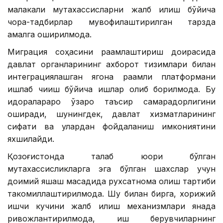
малакали мутахассисларни жалб қилиш бўйича
чора-тадбирлар мувофиқлаштирилган тарзда
амалга оширилмоқда.
Миграция соҳасини рақамлаштириш доирасида
давлат органларининг ахборот тизимлари билан
интеграциялашган ягона рақамли платформани
ишлаб чиқиш бўйича ишлар олиб борилмоқда. Бу
идоралараро ўзаро таъсир самарадорлигини
оширади, шунингдек, давлат хизматларининг
сифати ва улардан фойдаланиш имкониятини
яхшилайди.
Қозоғистонда талаб юқори бўлган
мутахассисликларга эга бўлган шахслар учун
доимий яшаш мақсадида рухсатнома олиш тартиби
такомиллаштирилмоқда. Шу билан бирга, хорижий
ишчи кучини жалб қилиш механизмлари янада
ривожлантирилмоқда, иш берувчиларнинг