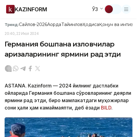
KAZINFORM
ЎЗ
Сайлов-2026
Ақорда
Тайинлов
Ҳодиса
Қонун ва интизо
Тренд:
20:40, 22 Июл 2024
Германия бошпана изловчилар
аризаларининг ярмини рад этди
ASTANА. Кazinform — 2024 йилнинг дастлабки
ойларида Германия бошпана сўровларининг деярли
ярмини рад этди, бироқ мамлакатдаги муҳожирлар
сони ҳали ҳам камаймаяпти, деб ёзади
BILD
.