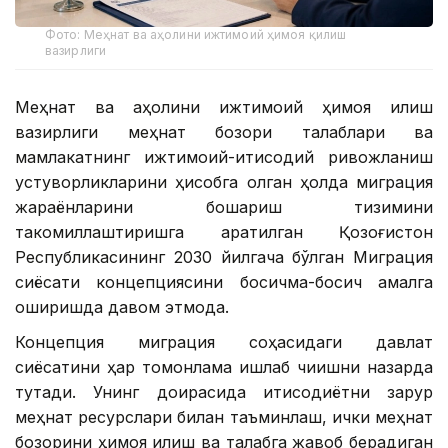
Фото: Меҳнат ва аҳолини ижтимоий ҳимоя қилиш
вазирлиги
Меҳнат ва аҳолини ижтимоий ҳимоя қилиш
вазирлиги меҳнат бозори талаблари ва
мамлакатнинг ижтимоий-иқтисодий ривожланиш
устуворликларини ҳисобга олган ҳолда миграция
жараёнларини бошқариш тизимини
такомиллаштиришга қаратилган Қозоғистон
Республикасининг 2030 йилгача бўлган Миграция
сиёсати концепциясини босқичма-босқич амалга
оширишда давом этмоқда.
Концепция миграция соҳасидаги давлат
сиёсатини ҳар томонлама ишлаб чиқишни назарда
тутади. Унинг доирасида иқтисодиётни зарур
меҳнат ресурслари билан таъминлаш, ички меҳнат
бозорини ҳимоя қилиш ва талабга жавоб берадиган