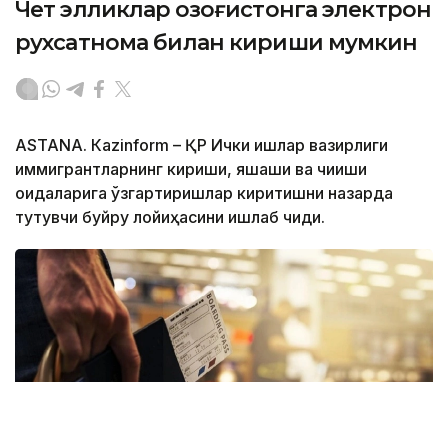
Чет элликлар Қозоғистонга электрон
рухсатнома билан кириши мумкин
ASTANА. Кazinform – ҚР Ички ишлар вазирлиги
иммигрантларнинг кириши, яшаши ва чиқиши
қоидаларига ўзгартиришлар киритишни назарда
тутувчи буйруқ лойиҳасини ишлаб чиқди.