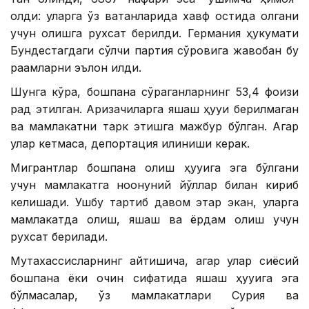
олди: уларга ўз ватанларида хавф остида қолгани
учун қолишга рухсат берилди. Германия ҳукумати
Бундестагдаги сўлчи партия сўровига жавобан бу
рақамларни эълон қилди.
Шунга кўра, бошпана сўраганларнинг 53,4 фоизи
рад этилган. Аризачиларга яшаш ҳуқуқи берилмаган
ва мамлакатни тарк этишга мажбур бўлган. Агар
улар кетмаса, депортация қилиниши керак.
Мигрантлар бошпана олиш ҳуқуқига эга бўлгани
учун мамлакатга ноқонуний йўллар билан кириб
келишади. Ушбу тартиб давом этар экан, уларга
мамлакатда қолиш, яшаш ва ёрдам олиш учун
рухсат берилади.
Мутахассисларнинг айтишича, агар улар сиёсий
бошпана ёки қочқин сифатида яшаш ҳуқуқига эга
бўлмасалар, ўз мамлакатлари Сурия ва