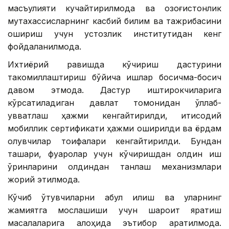
масъулияти кучайтирилмоқда ва қозоғистонлик
мутахассисларнинг касбий билим ва тажрибасини
ошириш учун устозлик институтидан кенг
фойдаланилмоқда.
Ихтиёрий равишда кўчириш дастурини
такомиллаштириш бўйича ишлар босқичма-босқич
давом этмоқда. Дастур иштирокчиларига
кўрсатиладиган давлат томонидан қўллаб-
қувватлаш ҳажми кенгайтирилди, иқтисодий
мобиллик сертификати ҳажми оширилди ва ёрдам
олувчилар тоифалари кенгайтирилди. Бундан
ташқари, фуқаролар учун кўчиришдан олдин иш
ўринларини олдиндан танлаш механизмлари
жорий этилмоқда.
Кўчиб ўтувчиларни қабул қилиш ва уларнинг
жамиятга мослашиши учун шароит яратиш
масалаларига алоҳида эътибор қаратилмоқда.