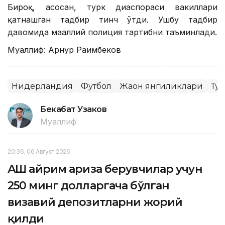
Бироқ, асосан, турк диаспораси вакиллари
қатнашган тадбир тинч ўтди. Ушбу тадбир
давомида маҳаллий полиция тартибни таъминлади.
Муаллиф: Арнур Раҳимбеков
Нидерландия
Футбол
Жаҳон янгиликлари
Ту
Бекабат Узаков
Муаллиф
20:36, 06 Август 2026
АҚШ айрим ариза берувчилар учун
250 минг долларгача бўлган
визавий депозитларни жорий
қилди