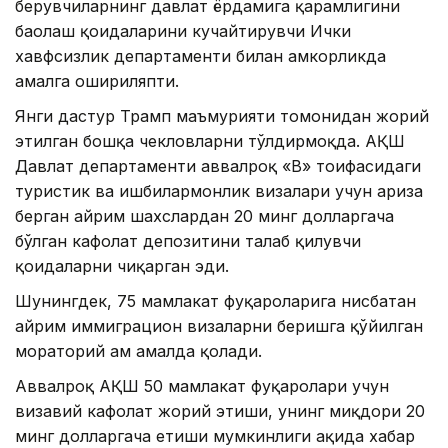
берувчиларнинг давлат ёрдамига қарамлигини
баҳолаш қоидаларини кучайтирувчи Ички
хавфсизлик департаменти билан ҳамкорликда
амалга ошириляпти.
Янги дастур Трамп маъмурияти томонидан жорий
этилган бошқа чекловларни тўлдирмоқда. АҚШ
Давлат департаменти аввалроқ «B» тоифасидаги
туристик ва ишбилармонлик визалари учун ариза
берган айрим шахслардан 20 минг долларгача
бўлган кафолат депозитини талаб қилувчи
қоидаларни чиқарган эди.
Шунингдек, 75 мамлакат фуқароларига нисбатан
айрим иммиграцион визаларни беришга қўйилган
мораторий ҳам амалда қолади.
Аввалроқ АҚШ 50 мамлакат фуқаролари учун
визавий кафолат жорий этиши, унинг миқдори 20
минг долларгача етиши мумкинлиги ҳақида хабар