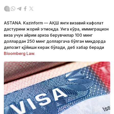
ASTANA. Kazinform — АҚШ янги визавий кафолат
дастурини жорий этмоқда. Унга кўра, иммиграцион
виза учун айрим ариза берувчилар 100 минг
доллардан 250 минг долларгача бўлган миқдорда
депозит қўйиши керак бўлади, деб хабар беради
Bloomberg Law.