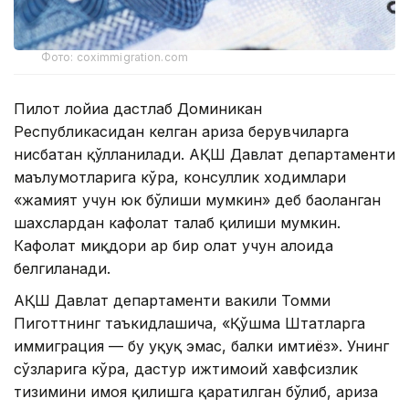
Фото: coximmigration.com
Пилот лойиҳа дастлаб Доминикан
Республикасидан келган ариза берувчиларга
нисбатан қўлланилади. АҚШ Давлат департаменти
маълумотларига кўра, консуллик ходимлари
«жамият учун юк бўлиши мумкин» деб баҳоланган
шахслардан кафолат талаб қилиши мумкин.
Кафолат миқдори ҳар бир ҳолат учун алоҳида
белгиланади.
АҚШ Давлат департаменти вакили Томми
Пиготтнинг таъкидлашича, «Қўшма Штатларга
иммиграция — бу ҳуқуқ эмас, балки имтиёз». Унинг
сўзларига кўра, дастур ижтимоий хавфсизлик
тизимини ҳимоя қилишга қаратилган бўлиб, ариза