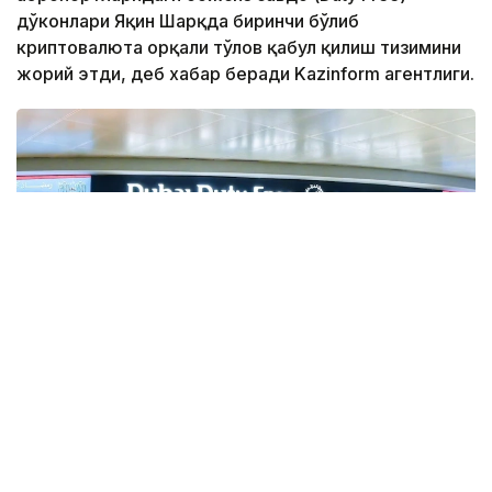
дўконлари Яқин Шарқда биринчи бўлиб
криптовалюта орқали тўлов қабул қилиш тизимини
жорий этди, деб хабар беради Kazinform агентлиги.
Фото: Gulf Business
Crypto.com Pay хизмати орқали криптовалюта