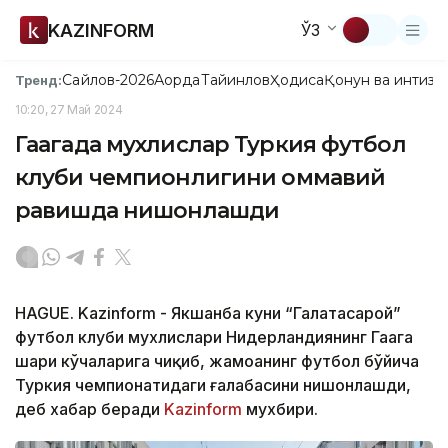
KAZINFORM
ЎЗ
Сайлов-2026
Ақорда
Тайинлов
Ҳодиса
Қонун ва интизо
Тренд:
10:20, 27 Май 2024
Гаагада мухлислар Туркия футбол
клуби чемпионлигини оммавий
равишда нишонлашди
HAGUE. Kazinform - Якшанба куни “Галатасарой”
футбол клуби мухлислари Нидерландиянинг Гаага
шаҳри кўчаларига чиқиб, жамоанинг футбол бўйича
Туркия чемпионатидаги ғалабасини нишонлашди,
деб хабар беради
Kazinform
мухбири.