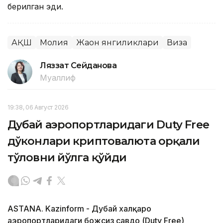
берилган эди.
АҚШ
Молия
Жаҳон янгиликлари
Виза
Ляззат Сейданова
Муаллиф
19:38, 06 Август 2026
Дубай аэропортларидаги Duty Free
дўконлари криптовалюта орқали
тўловни йўлга қўйди
ASTANA. Kazinform - Дубай халқаро
аэропортларидаги божсиз савдо (Duty Free)