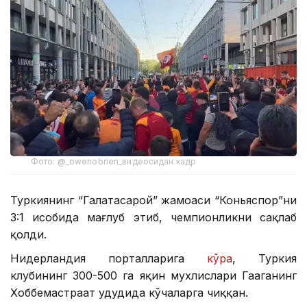
Фото: @_owenobrien_видеосидан кадр
Туркиянинг “Галатасарой” жамоаси “Коньяспор”ни
3:1 ҳисобида мағлуб этиб, чемпионликни сақлаб
қолди.
Нидерландия порталларига
кўра
, Туркия
клубининг 300-500 га яқин мухлислари Гааганинг
Хоббемастраат ҳудудида кўчаларга чиққан.