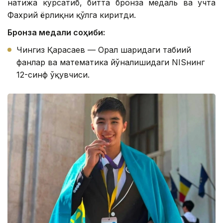
натижа кўрсатиб, битта бронза медаль ва учта
Фахрий ёрлиқни қўлга киритди.
Бронза медали соҳиби:
Чингиз Қарасаев — Орал шаҳридаги табиий
фанлар ва математика йўналишидаги NISнинг
12-синф ўқувчиси.