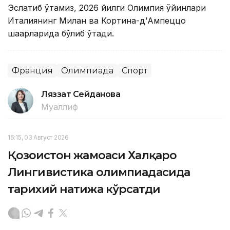
Эслатиб ўтамиз, 2026 йилги Олимпия ўйинлари
Италиянинг Милан ва Кортина-д’Ампеццо
шаҳарларида бўлиб ўтади.
Франция
Олимпиада
Спорт
Ляззат Сейданова
Муаллиф
16:15, 03 Август 2026
Қозоғистон жамоаси Халқаро
Лингивистика олимпиадасида
тарихий натижа кўрсатди