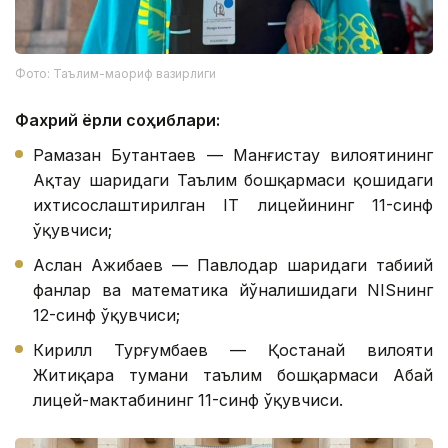
Фото: Таълим-маориф вазирлиги
Фахрий ёрлиқ соҳиблари:
Рамазан Бутантаев — Манғистау вилоятининг
Ақтау шаҳридаги Таълим бошқармаси қошидаги
ихтисослаштирилган IТ лицейининг 11-синф
ўқувчиси;
Аслан Ажибаев — Павлодар шаҳридаги табиий
фанлар ва математика йўналишидаги NISнинг
12-синф ўқувчиси;
Кирилл Турғумбаев — Қостанай вилояти
Житиқара тумани таълим бошқармаси Абай
лицей-мактабининг 11-синф ўқувчиси.