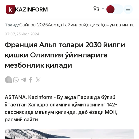
KAZINFORM
ЎЗ
Сайлов-2026
Ақорда
Тайинлов
Ҳодиса
Қонун ва интизо
Тренд:
07:37, 25 Июл 2024
Франция Альп тоғлари 2030 йилги
қишки Олимпия ўйинларига
мезбонлик қилади
ASTANA. Kazinform - Бу ҳақда Парижда бўлиб
ўтаётган Халқаро олимпия қўмитасининг 142-
сессиясида маълум қилинди, деб ёзади МОҚ
расмий сайти.