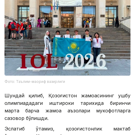
Фото: Таълим-маориф вазирлиги
Шундай қилиб, Қозоғистон жамоасининг ушбу
олимпиададаги иштироки тарихида биринчи
марта барча жамоа аъзолари мукофотларга
сазовор бўлишди.
Эслатиб ўтамиз, қозоғистонлик мактаб