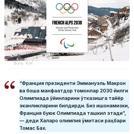
Фото: ҰОК
“Франция президенти Эммануэль Макрон
ва бошқа манфаатдор томонлар 2030 йилги
Олимпиада ўйинларини ўтказишга тайёр
эканликларини билдирди. Биз ишонамизки,
Франция буюк Олимпиада ташкил этади”,
— деди Халқаро олимпия қўмитаси раҳбари
Томас Бах.