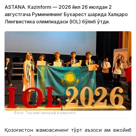
ASTANА. Кazinform — 2026 йил 26 июлдан 2
августгача Руминиянинг Бухарест шаҳрида Халқаро
Лингвистика олимпиадаси (IOL) бўлиб ўтди.
Фото: Таълим-маориф вазирлиги
Қозоғистон жамоасининг тўрт аъзоси ҳам ажойиб