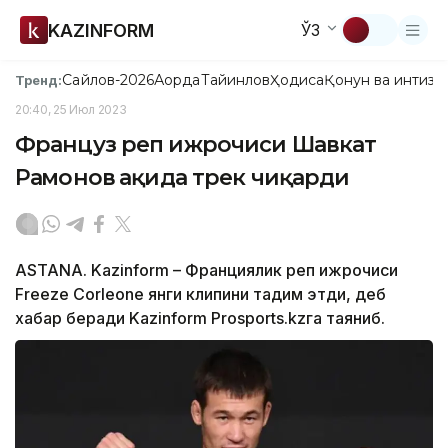
KAZINFORM
ЎЗ
Сайлов-2026
Ақорда
Тайинлов
Ҳодиса
Қонун ва интизо
Тренд:
20:40, 25 Июл 2023
Француз реп ижрочиси Шавкат
Раҳмонов ҳақида трек чиқарди
ASTANA. Kazinform – Франциялик реп ижрочиси
Freeze Corleone янги клипини тақдим этди, деб
хабар беради Kazinform Prosports.kzга таяниб.