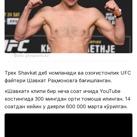
Фото: prosports.kz
Трек Shavkat деб номланади ва қозоғистонлик UFC
файтери Шавкат Раҳмоновга бағишланган.
«Шавкат» клипи бир неча соат ичида YouTube
хостингида 300 мингдан ортиқ томоша қилинган. 14
соатдан кейин у деярли 600 000 марта кўрилган.