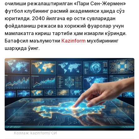
очилиши режалаштирилган «Пари Сен-Жермен»
футбол клубининг расмий академияси ҳақида сўз
юритилди. 2040 йилгача ер ости сувларидан
фойдаланиш режаси ва хорижий фуқаролар учун
мамлакатга кириш тартиби ҳам қизиқарли кўринди.
Батафсил маълумотни
Кazinform
мухбирининг
шарҳида ўқинг.
Коллаж: kazinform/ СИ