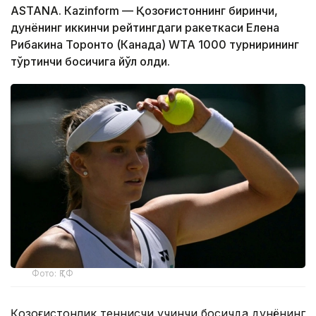
ASTANА. Кazinform — Қозоғистоннинг биринчи,
дунёнинг иккинчи рейтингдаги ракеткаси Елена
Рибакина Торонто (Канада) WТА 1000 турнирининг
тўртинчи босқичига йўл олди.
Фото: ҚТФ
Қозоғистонлик теннисчи учинчи босқичда дунёнинг