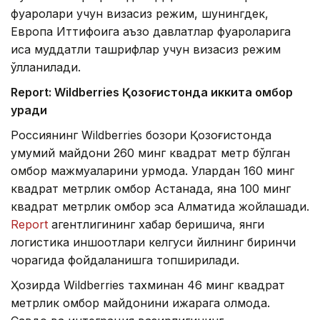
фуқаролари учун визасиз режим, шунингдек,
Европа Иттифоқига аъзо давлатлар фуқароларига
қисқа муддатли ташрифлар учун визасиз режим
қўлланилади.
Report: Wildberries Қозоғистонда иккита омбор
қуради
Россиянинг Wildberries бозори Қозоғистонда
умумий майдони 260 минг квадрат метр бўлган
омбор мажмуаларини қурмоқда. Улардан 160 минг
квадрат метрлик омбор Астанада, яна 100 минг
квадрат метрлик омбор эса Алматида жойлашади.
Report
агентлигининг хабар беришича, янги
логистика иншоотлари келгуси йилнинг биринчи
чорагида фойдаланишга топширилади.
Ҳозирда Wildberries тахминан 46 минг квадрат
метрлик омбор майдонини ижарага олмоқда.