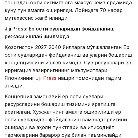
тоннадан ортиқ сиғимга эга махсус кема ёрдамида
куну тун амалга оширилди. Лойиҳага 70 нафар
мутахассис жалб қилинди.
Jiji Press: Ер ости сувларидан фойдаланиш
режаси ишлаб чиқилмоқда
Қозоғистон 2027-2040 йилларга мўлжалланган Ер
ости сувларидан фойдаланиш ва уларни бошқариш
концепциясини ишлаб чиқмоқда. Сув ресурслари ва
ирригация вазирлигининг маълумотлари
Япониянинг
Jiji Press
нашри томонидан тақдим
этилди.
Концепция замонавий ер ости сувлари
ресурсларини бошқариш тизимини яратишга
қаратилган. Ҳужжатнинг амалга оширилиши ер
ости сувларидан фойдаланиш самарадорлигини
оширади ва аҳоли пунктлари ва иқтисодиёт
тармоқларини барқарор сув билан таъминлайди.