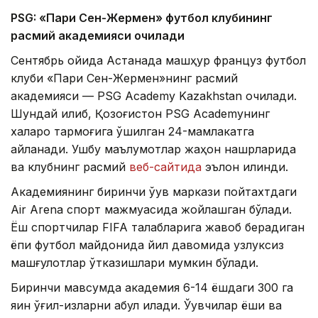
PSG: «Пари Сен-Жермен» футбол клубининг
расмий академияси очилади
Сентябрь ойида Астанада машҳур француз футбол
клуби «Пари Сен-Жермен»нинг расмий
академияси — PSG Academy Kazakhstan очилади.
Шундай қилиб, Қозоғистон PSG Academyнинг
халқаро тармоғига қўшилган 24-мамлакатга
айланади. Ушбу маълумотлар жаҳон нашрларида
ва клубнинг расмий
веб-сайтида
эълон қилинди.
Академиянинг биринчи ўқув маркази пойтахтдаги
Air Arena спорт мажмуасида жойлашган бўлади.
Ёш спортчилар FIFA талабларига жавоб берадиган
ёпиқ футбол майдонида йил давомида узлуксиз
машғулотлар ўтказишлари мумкин бўлади.
Биринчи мавсумда академия 6-14 ёшдаги 300 га
яқин ўғил-қизларни қабул қилади. Ўқувчилар ёши ва