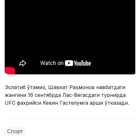
Эслатиб ўтамиз, Шавкат Раҳмонов навбатдаги
жангини 16 сентябрда Лас-Вегасдаги турнирда
UFC фахрийси Кевин Гастелумга қарши ўтказади.
Спорт