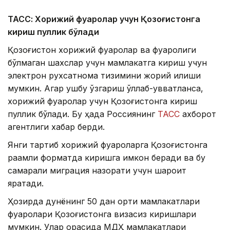
ТАСС: Хорижий фуқаролар учун Қозоғистонга
кириш пуллик бўлади
Қозоғистон хорижий фуқаролар ва фуқаролиги
бўлмаган шахслар учун мамлакатга кириш учун
электрон рухсатнома тизимини жорий қилиши
мумкин. Агар ушбу ўзгариш қўллаб-қувватланса,
хорижий фуқаролар учун Қозоғистонга кириш
пуллик бўлади. Бу ҳақда Россиянинг
ТАСС
ахборот
агентлиги хабар берди.
Янги тартиб хорижий фуқароларга Қозоғистонга
рақамли форматда киришга имкон беради ва бу
самарали миграция назорати учун шароит
яратади.
Ҳозирда дунёнинг 50 дан ортиқ мамлакатлари
фуқаролари Қозоғистонга визасиз киришлари
мумкин. Улар орасида МДҲ мамлакатлари