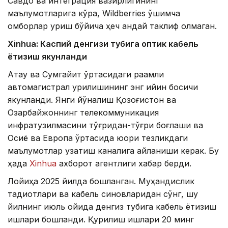
Савдо ва интеграция вазирлигининг
маълумотларига кўра, Wildberries қўшимча
омборлар қуриш бўйича ҳеч қандай таклиф олмаган.
Xinhuа: Каспий денгизи тубига оптик кабель
ётқизиш якунланди
Ақтау ва Сумгайит ўртасидаги рақамли
автомагистрал қурилишининг энг қийин босқичи
якунланди. Янги йўналиш Қозоғистон ва
Озарбайжоннинг телекоммуникация
инфратузилмасини тўғридан-тўғри боғлаши ва
Осиё ва Европа ўртасида юқори тезликдаги
маълумотлар узатиш каналига айланиши керак. Бу
ҳақда
Xinhua
ахборот агентлиги хабар берди.
Лойиҳа 2025 йилда бошланган. Муҳандислик
тадқиқотлари ва кабель синовларидан сўнг, шу
йилнинг июль ойида денгиз тубига кабель ётқизиш
ишлари бошланди. Қурилиш ишлари 20 минг