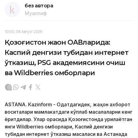
без автора
Муаллиф
10:00, 08 Август 2026
Қозоғистон жаҳон ОАВларида:
Каспий денгизи тубидан интернет
ўтказиш, PSG академиясини очиш
ва Wildberries омборлари
ASTANА. Кazinform - Одатдагидек, жаҳон ахборот
воситалари мамлакатдаги кўплаб масалаларни кенг
ёритдилар. Улар орасида Қозоғистонда қурилаётган
янги Wildberries омборлари, Каспий денгизи
тубидан интернет ўтказиш масаласи ва Астанада