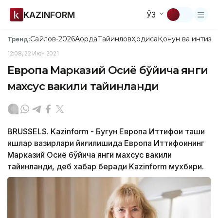
KAZINFORM
ЎЗ
Сайлов-2026
Ақорда
Тайинлов
Ҳодиса
Қонун ва интизо
Тренд:
12:08, 22 Июн 2021
Европа Марказий Осиё бўйича янги
махсус вакили тайинланди
BRUSSELS. Kazinform - Бугун Eвропа Иттифоқи ташқи
ишлар вазирлари йиғилишида Европа Иттифоқининг
Марказий Осиё бўйича янги махсус вакили
тайинланди, деб хабар беради Kazinform мухбири.