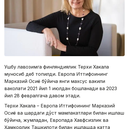
Ушбу лавозимга финляндиялик Терхи Хакала
муносиб деб топилди. Европа Иттифоқининг
Марказий Осиё бўйича янги махсус вакили
ваколати 2021 йил 1 июлдан бошланади ва 2023
йил 28 февралгача давом этади.
Терхи Хакала – Европа Иттифоқининг Марказий
Осиё ва шарқдаги дўст мамлакатлари билан ишлаш
бўйича, жумладан, Европада Хавфсизлик ва
Ҳамкорлик Ташкилоти билан ишлашда катта