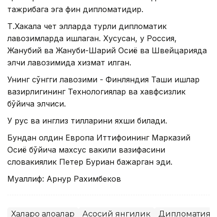
тажрибага эга фин дипломатидир.
Т.Хакала чет элларда турли дипломатик
лавозимларда ишлаган. Хусусан, у Россия,
Жанубий ва Жануби-Шарқий Осиё ва Швейцарияда
элчи лавозимида хизмат қилган.
Унинг сўнгги лавозими - Финляндия Ташқи ишлар
вазирлигининг Технологиялар ва хавфсизлик
бўйича элчиси.
У рус ва инглиз тилларини яхши билади.
Бундан олдин Европа Иттифоқининг Марказий
Осиё бўйича махсус вакили вазифасини
словакиялик Петер Буриан бажарган эди.
Муаллиф: Арнур Рахимбеков
Халқаро алоқалар
Асосий янгилик
Дипломатия