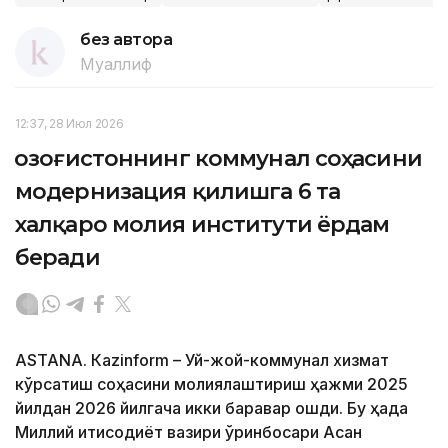
без автора
Муаллиф
12:37, 28 Июл 2026
Қозоғистоннинг коммунал соҳасини
модернизация қилишга 6 та
халқаро молия институти ёрдам
беради
ASTANА. Кazinform – Уй-жой-коммунал хизмат
кўрсатиш соҳасини молиялаштириш ҳажми 2025
йилдан 2026 йилгача икки баравар ошди. Бу ҳақда
Миллий иқтисодиёт вазири ўринбосари Асан