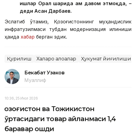
ишлар Орал шаҳрида ҳам давом этмоқда, –
деди Асан Дарбаев.
Эслатиб ўтамиз, Қозоғистоннинг муҳандислик
инфратузилмаси тубдан модернизация қилиниши
ҳақида
хабар
берган эдик.
Қурилиш
Халқаро алоқалар
Ҳукумат йиғилиши
Бекабат Узаков
Муаллиф
10:36, 25 Июл 2026
Қозоғистон ва Тожикистон
ўртасидаги товар айланмаси 1,4
баравар ошди