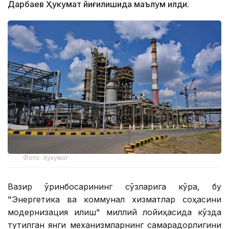
Дарбаев Ҳукумат йиғилишида маълум қилди.
Фото: Ҳукумат
Вазир ўринбосарининг сўзларига кўра, бу
"Энергетика ва коммунал хизматлар соҳасини
модернизация қилиш" миллий лойиҳасида кўзда
тутилган янги механизмларнинг самарадорлигини