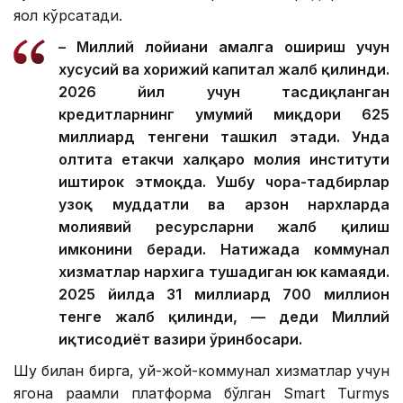
яққол кўрсатади.
– Миллий лойиҳани амалга ошириш учун
хусусий ва хорижий капитал жалб қилинди.
2026 йил учун тасдиқланган
кредитларнинг умумий миқдори 625
миллиард тенгени ташкил этади. Унда
олтита етакчи халқаро молия институти
иштирок этмоқда. Ушбу чора-тадбирлар
узоқ муддатли ва арзон нархларда
молиявий ресурсларни жалб қилиш
имконини беради. Натижада коммунал
хизматлар нархига тушадиган юк камаяди.
2025 йилда 31 миллиард 700 миллион
тенге жалб қилинди, — деди Миллий
иқтисодиёт вазири ўринбосари.
Шу билан бирга, уй-жой-коммунал хизматлар учун
ягона рақамли платформа бўлган Smart Turmys