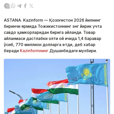
ASTANA. Kazinform — Қозоғистон 2026 йилнинг
биринчи ярмида Тожикистоннинг энг йирик учта
савдо ҳамкорларидан бирига айланди. Товар
айланмаси дастлабки олти ой ичида 1,4 баравар
ўсиб, 770 миллион долларга етди, деб хабар
беради
Kazinformнинг
Душанбедаги мухбири.