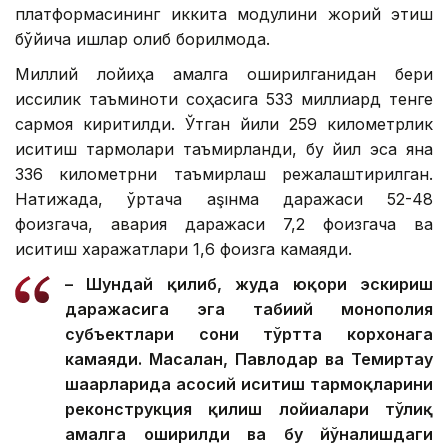
платформасининг иккита модулини жорий этиш
бўйича ишлар олиб борилмоқда.
Миллий лойиҳа амалга оширилганидан бери
иссиқлик таъминоти соҳасига 533 миллиард тенге
сармоя киритилди. Ўтган йили 259 километрлик
иситиш тармоқлари таъмирланди, бу йил эса яна
336 километрни таъмирлаш режалаштирилган.
Натижада, ўртача аşıнма даражаси 52-48
фоизгача, авария даражаси 7,2 фоизгача ва
иситиш харажатлари 1,6 фоизга камаяди.
– Шундай қилиб, жуда юқори эскириш
даражасига эга табиий монополия
субъектлари сони тўртта корхонага
камаяди. Масалан, Павлодар ва Темиртау
шаҳарларида асосий иситиш тармоқларини
реконструкция қилиш лойиҳалари тўлиқ
амалга оширилди ва бу йўналишдаги