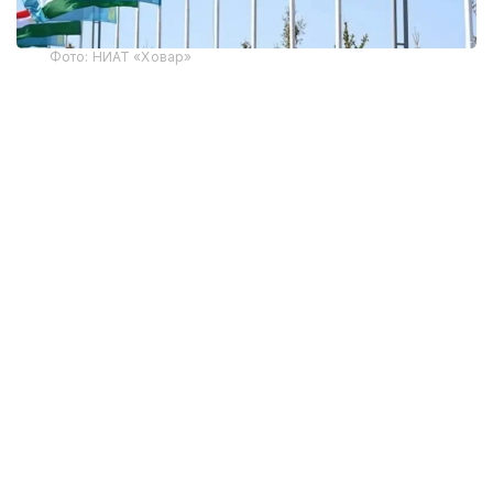
Фото: НИАТ «Ховар»
Тожикистон Статистика агентлигининг
маълумотларига кўра, Тожикистоннинг жорий
йилнинг январь-июнь ойларидаги ташқи савдо
айланмаси 6,82 миллиард долларни ташкил этди,
бу ўтган йилнинг шу даврига нисбатан 44,2 фоизга
кўп. Мамлакат 124 та давлат, жумладан, 10 та
МДҲ давлатлари билан савдо қилади.
Хитой Тожикистоннинг етакчи савдо ҳамкори
ҳисобланади. Икки мамлакат ўртасидаги товар
айланмаси йилнинг биринчи ярмида 1,5 баравар
ўсиб, 1,78 миллиард долларга етди.
Россия иккинчи ўринда туради. 2026 йилнинг
дастлабки олти ойида ушбу мамлакат билан