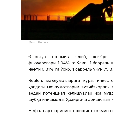
Фото: Pexels
6 август оқшомига келиб, октябрь 
фьючерслари 1,04% га ўсиб, 1 баррель
нефти 0,81% га ўсиб, 1 баррель учун 75,
Reuters маълумотларига кўра, инвес
ҳақидаги маълумотларни эҳтиёткорлик 
қандай потенциал келишувлар қисқа м
шубҳа қилишмоқда. Ҳозиргача эришилган 
Нефть нархларининг ошишига таъминотг