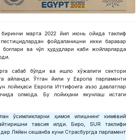
) биринчи марта 2022 йил июнь ойида таклиф
а пестицидлардан фойдаланишни икки баравар
 боғлари ва чўл ҳудудлари каби жойларларда
рди.
га сабаб бўлди ва қишлоқ хўжалиги сектори
га айланди. Ўтган йили у Европа парламенти
нун лойиҳаси Европа Иттифоқига аъзо давлатлар
ичида қолмоқда. Бу лойиҳани якунлаш истаги
лан ўсимликларни ҳимоя қилишнинг кимёвий
айтиришни тавсия қилди. Бироқ, SUR таклифи
н дер Ляйен сешанба куни Страсбургда парламент