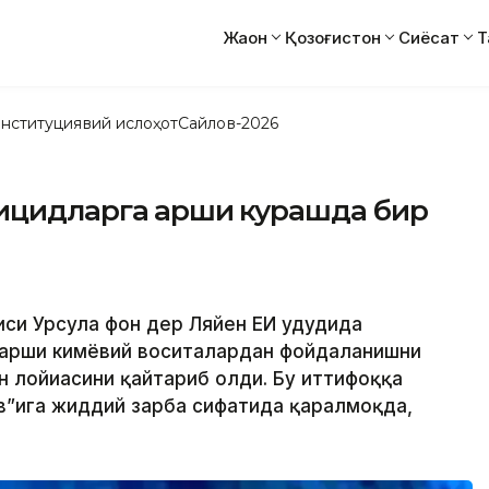
Жаҳон
Қозоғистон
Сиёсат
Т
нституциявий ислоҳот
Сайлов-2026
ицидларга қарши курашда бир
иси Урсула фон дер Ляйен ЕИ ҳудудида
 қарши кимёвий воситалардан фойдаланишни
 лойиҳасини қайтариб олди. Бу иттифоққа
в”ига жиддий зарба сифатида қаралмоқда,