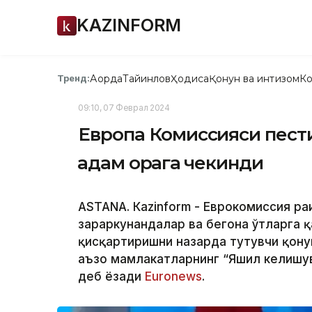
KAZINFORM
Ақорда
Тайинлов
Ҳодиса
Қонун ва интизом
Ко
Тренд:
09:10, 07 Феврал 2024
Европа Комиссияси пест
қадам орқага чекинди
ASTANА. Кazinform - Еврокомиссия ра
зараркунандалар ва бегона ўтларга
қисқартиришни назарда тутувчи қонун
аъзо мамлакатларнинг “Яшил келишу
деб ёзади
Euronews
.