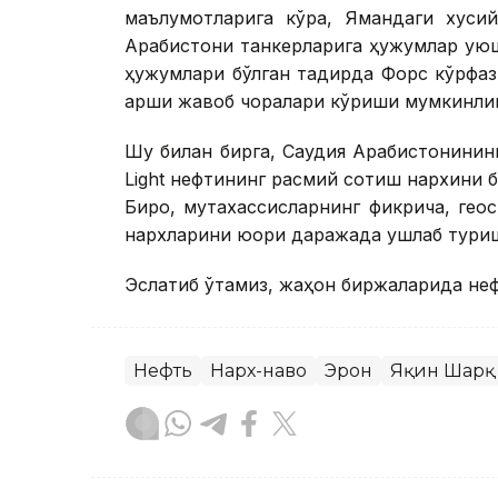
маълумотларига кўра, Ямандаги хуси
Арабистони танкерларига ҳужумлар ую
ҳужумлари бўлган тақдирда Форс кўрфа
қарши жавоб чоралари кўриши мумкинлиг
Шу билан бирга, Саудия Арабистонинин
Light нефтининг расмий сотиш нархини 
Бироқ, мутахассисларнинг фикрича, ге
нархларини юқори даражада ушлаб туриш
Эслатиб ўтамиз, жаҳон биржаларида неф
Нефть
Нарх-наво
Эрон
Яқин Шарқ