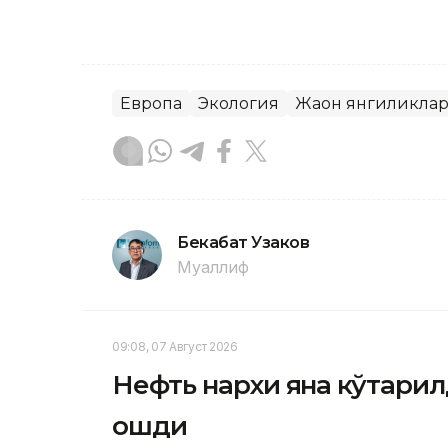
Европа
Экология
Жаҳон янгиликла
Бекабат Узаков
Муаллиф
09:08, 07 Август 2026
Нефть нархи яна кўтарил
ошди