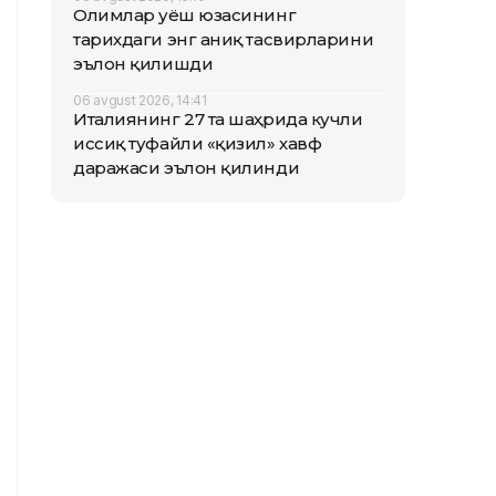
Олимлар Қуёш юзасининг
тарихдаги энг аниқ тасвирларини
эълон қилишди
06 avgust 2026, 14:41
Италиянинг 27 та шаҳрида кучли
иссиқ туфайли «қизил» хавф
даражаси эълон қилинди