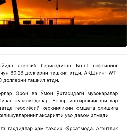
ойида етказиб бериладиган Brent нефтининг
 учун 80,28 долларни ташкил этди. АҚШнинг WTI
83 долларни ташкил этди.
торлар Эрон ва Ўмон ўртасидаги музокаралар
билан кузатмоқдалар. Бозор иштирокчилари ҳар
уддатда геосиёсий кескинликни юмшата олишига
келишувларнинг аксарияти узоқ давом этмади.
а таҳдидлар ҳам таъсир кўрсатмоқда. Агентлик