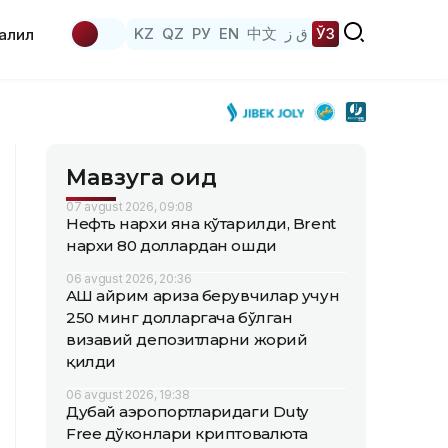
KZ
QZ
РУ
EN
中文
ق ز
ЎЗ
аҳлил
Мавзуга оид
07 avgust 2026, 09:08
Нефть нархи яна кўтарилди, Brent
нархи 80 доллардан ошди
06 avgust 2026, 20:36
АҚШ айрим ариза берувчилар учун
250 минг долларгача бўлган
визавий депозитларни жорий
қилди
06 avgust 2026, 19:38
Дубай аэропортларидаги Duty
Free дўконлари криптовалюта