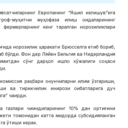
сиёсатчиларнинг Европанинг “Яшил келишув”ига
роф-муҳитни муҳофаза қилиш қоидаларининг
н фермерларнинг кенг тарқалган норозиликлари
оғида норозилик ҳаракати Брюсселга етиб бориб,
аб бўлди. Фон дер Ляйен Бельгия ва Нидерландия
митдан сўнг дарҳол қишлоқ хўжалиги соҳаси
ди.
комиссия раҳбари қонунчиларни иқлим ўзгариши,
ши ва тирикчилик инқирози оқибатларига дуч
га” чақирди.
а газлари чиқиндиларининг 10% дан ортиғини
жети томонидан катта миқдорда субсидияланган
 га ўтиши керак.