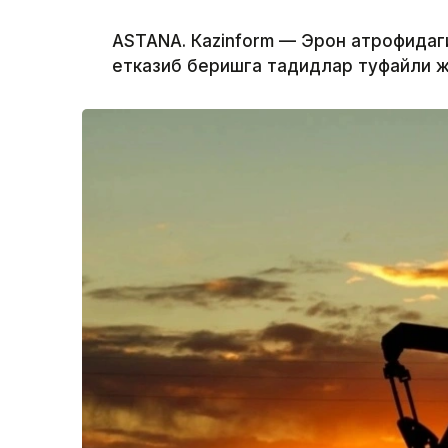
ASTANА. Кazinform — Эрон атрофидаг
етказиб беришга таҳдидлар туфайли ж