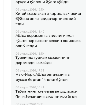
орқали тўловни йўлга қўйди
06 avgust 2026, 19:10
Хитой мамлакатга кириш ва чиқиш
бўйича янги қоидаларни жорий
этди
06 avgust 2026, 18:40
АҚШда қорамол тақчиллиги мол
гўшти нархининг кескин ошишига
олиб келди
06 avgust 2026, 18:10
Туркияда туризм соҳасининг
даромади камайди
06 avgust 2026, 17:38
Нью-Йорк АҚШда эвтаназияга
рухсат берган 14-штат бўлди
06 avgust 2026, 16:41
Табиатнинг кутилмаган ҳодисаси:
Янги Зеландияга қалин қор ёғди
06 avgust 2026, 15:10