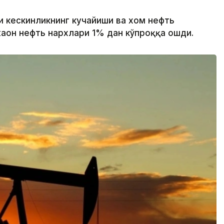
и кескинликнинг кучайиши ва хом нефть
аҳон нефть нархлари 1% дан кўпроққа ошди.