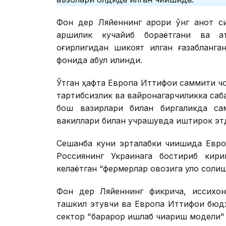
Фон дер Ляйеннинг қарори ўнг қанот 
қаршилик кучайиб бораётгани ва ат
оғирлигидан шикоят қилган ғазабланга
фонида қабул қилинди.
Ўтган ҳафта Европа Иттифоқи саммити ч
тартибсизлик ва вайронагарчиликка саб
бош вазирлари билан биргаликда сам
вакиллари билан учрашувда иштирок эт
Сешанба куни эрталабки чиқишида Евро
Россиянинг Украинага бостириб кири
келаётган “фермерлар овозига қулоқ солиш
Фон дер Ляйеннинг фикрича, иссиқхон
ташкил этувчи ва Европа Иттифоқи бюд
сектор "барқарор ишлаб чиқариш модели"