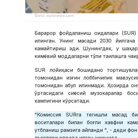
Фото: euronews.com
Барқарор фойдаланиш қоидалари (SUR
қилинган. Унинг мақсади 2030 йилгач
камайтириш эди. Шунингдек, у шаҳар
кимёвий моддаларни тўлиқ тақиқлашга чақи
SUR лойиҳаси бошиданоқ тортишувлар
томонидан қизғин лоббичилик мавзуси
томонидан қабул қилинмади. Ҳозирда қо
ўртасидаги сиёсий музокаралар босқ
камлигини кўрсатади.
"Комиссия SURга тегишли мақсад би
воситалари билан боғлиқ хавфни кам
қутбланиш рамзига айланди ", - деди фо
аъзолари олдида қилган чиқишида.