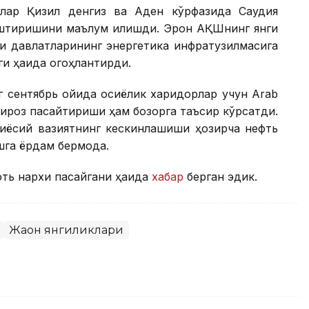
йлар Қизил денгиз ва Аден кўрфазида Саудия
штиришини маълум қилишди. Эрон АҚШнинг янги
зи давлатларининг энергетика инфратузилмасига
и ҳақида огоҳлантирди.
г сентябрь ойида осиёлик харидорлар учун Arab
бироз пасайтириши ҳам бозорга таъсир кўрсатди.
осиёсий вазиятнинг кескинлашиши ҳозирча нефть
га ёрдам бермоқда.
ть нархи пасайгани ҳақида
хабар
берган эдик.
Жаҳон янгиликлари