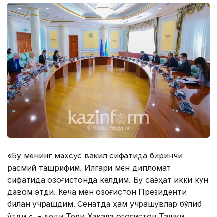
«Бу менинг махсус вакил сифатида биринчи
расмий ташрифим. Илгари мен дипломат
сифатида Қозоғистонда келдим. Бу саёҳат икки кун
давом этди. Кеча мен Қозоғистон Президенти
билан учрашдим. Сенатда ҳам учрашувлар бўлиб
ўтди «, - деди Тери Хакала Қозоғистон Ташқи