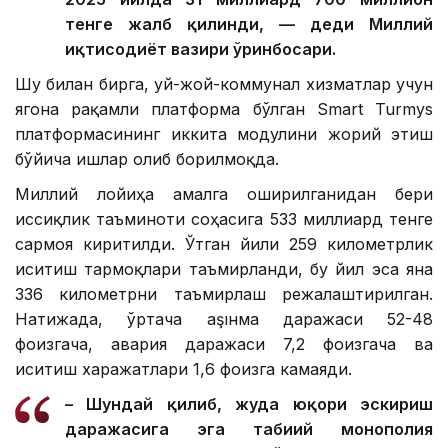
тенге жалб қилинди, — деди Миллий
иқтисодиёт вазири ўринбосари.
Шу билан бирга, уй-жой-коммунал хизматлар учун
ягона рақамли платформа бўлган Smart Turmys
платформасининг иккита модулини жорий этиш
бўйича ишлар олиб борилмоқда.
Миллий лойиҳа амалга оширилганидан бери
иссиқлик таъминоти соҳасига 533 миллиард тенге
сармоя киритилди. Ўтган йили 259 километрлик
иситиш тармоқлари таъмирланди, бу йил эса яна
336 километрни таъмирлаш режалаштирилган.
Натижада, ўртача аşıнма даражаси 52-48
фоизгача, авария даражаси 7,2 фоизгача ва
иситиш харажатлари 1,6 фоизга камаяди.
– Шундай қилиб, жуда юқори эскириш
даражасига эга табиий монополия