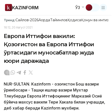
KAZINFORM
ЎЗ
Сайлов-2026
Ақорда
Тайинлов
Ҳодиса
Қонун ва интизо
Тренд:
16:12, 20 Август 2021
Европа Иттифоқи вакили:
Қозоғистон ва Европа Иттифоқи
ўртасидаги муносабатлар жуда
юқори даражада
NUR-SULTAN. Kazinform - Қозоғистон Бош вазири
ўринбосари - Ташқи ишлар вазири Мухтар
Тлеуберди Европа Иттифоқининг Марказий Осиё
бўйича махсус вакили Тери Хакала билан учрашди,
деб хабар беради Kazinform мухбири.