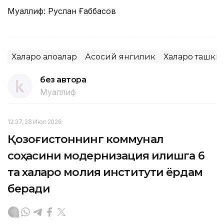
Муаллиф: Руслан Ғаббасов
Халқаро алоқалар
Асосий янгилик
Халқаро ташки
без автора
Муаллиф
12:37, 28 Июл 2026
Қозоғистоннинг коммунал
соҳасини модернизация қилишга 6
та халқаро молия институти ёрдам
беради