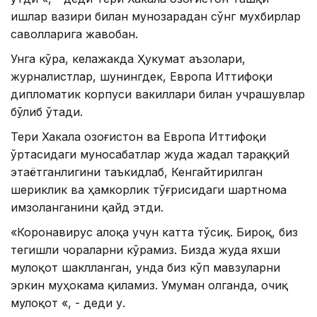
ишлар вазири билан мунозарадан сўнг мухбирлар
саволларига жавобан.
Унга кўра, келажакда Ҳукумат аъзолари,
журналистлар, шунингдек, Европа Иттифоқи
дипломатик корпуси вакиллари билан учрашувлар
бўлиб ўтади.
Тери Хакала Қозоғистон ва Европа Иттифоқи
ўртасидаги муносабатлар жуда жадал тараққий
этаётганлигини таъкидлаб, Кенгайтирилган
шериклик ва ҳамкорлик тўғрисидаги шартнома
имзоланганини қайд этди.
«Коронавирус алоқа учун катта тўсиқ. Бироқ, биз
тегишли чораларни кўрамиз. Бизда жуда яхши
мулоқот шаклланган, унда биз кўп мавзуларни
эркин муҳокама қиламиз. Умуман олганда, очиқ
мулоқот «, - деди у.