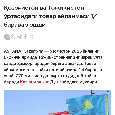
Қозоғистон ва Тожикистон
ўртасидаги товар айланмаси 1,4
баравар ошди
ASTANA. Kazinform — Қозоғистон 2026 йилнинг
биринчи ярмида Тожикистоннинг энг йирик учта
савдо ҳамкорларидан бирига айланди. Товар
айланмаси дастлабки олти ой ичида 1,4 баравар
ўсиб, 770 миллион долларга етди, деб хабар
беради
Kazinformнинг
Душанбедаги мухбири.