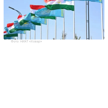
Фото: НИАТ «Ховар»
Тожикистон Статистика агентлигининг
маълумотларига кўра, Тожикистоннинг жорий
йилнинг январь-июнь ойларидаги ташқи савдо
айланмаси 6,82 миллиард долларни ташкил этди,
бу ўтган йилнинг шу даврига нисбатан 44,2 фоизга
кўп. Мамлакат 124 та давлат, жумладан, 10 та
МДҲ давлатлари билан савдо қилади.
Хитой Тожикистоннинг етакчи савдо ҳамкори
ҳисобланади. Икки мамлакат ўртасидаги товар