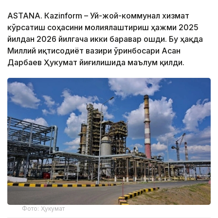
ASTANА. Кazinform – Уй-жой-коммунал хизмат
кўрсатиш соҳасини молиялаштириш ҳажми 2025
йилдан 2026 йилгача икки баравар ошди. Бу ҳақда
Миллий иқтисодиёт вазири ўринбосари Асан
Дарбаев Ҳукумат йиғилишида маълум қилди.
Фото: Ҳукумат