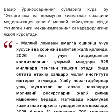
Вазир ўринбосарининг сўзларига кўра, бу
"Энергетика ва коммунал хизматлар соҳасини
модернизация қилиш" миллий лойиҳасида кўзда
тутилган янги механизмларнинг самарадорлигини
яққол кўрсатади.
– Миллий лойиҳани амалга ошириш учун
хусусий ва хорижий капитал жалб қилинди.
2026 йил учун тасдиқланган
кредитларнинг умумий миқдори 625
миллиард тенгени ташкил этади. Унда
олтита етакчи халқаро молия институти
иштирок этмоқда. Ушбу чора-тадбирлар
узоқ муддатли ва арзон нархларда
молиявий ресурсларни жалб қилиш
имконини беради. Натижада коммунал
хизматлар нархига тушадиган юк камаяди.
2025 йилда 31 миллиард 700 миллион