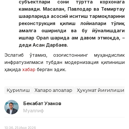
субъектлари сони тўртта корхонага
камаяди. Масалан, Павлодар ва Темиртау
шаҳарларида асосий иситиш тармоқларини
реконструкция қилиш лойиҳалари тўлиқ
амалга оширилди ва бу йўналишдаги
ишлар Орал шаҳрида ҳам давом этмоқда, –
деди Асан Дарбаев.
Эслатиб ўтамиз, Қозоғистоннинг муҳандислик
инфратузилмаси тубдан модернизация қилиниши
ҳақида
хабар
берган эдик.
Қурилиш
Халқаро алоқалар
Ҳукумат йиғилиши
Бекабат Узаков
Муаллиф
10:36, 25 Июл 2026