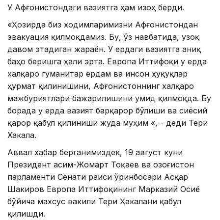
У Афғонистондаги вазиятга ҳам изоҳ берди.
«Ҳозирда биз ходимларимизни Афғонистондан
эвакуация қилмоқдамиз. Бу, ўз навбатида, узоқ
давом этадиган жараён. У ердаги вазиятга аниқ
баҳо беришга ҳали эрта. Европа Иттифоқи у ерда
халқаро гуманитар ёрдам ва инсон ҳуқуқлар
ҳурмат қилинишини, Афғонистоннинг халқаро
мажбуриятлари бажарилишини умид қилмоқда. Бу
борада у ерда вазият барқарор бўлиши ва сиёсий
қарор қабул қилиниши жуда муҳим «, - деди Тери
Хакала.
Аввал хабар берганимиздек, 19 август куни
Президент Қасим-Жомарт Тоқаев ва Қозоғистон
парламенти Сенати раиси ўринбосари Асқар
Шакиров Европа Иттифоқининг Марказий Осиё
бўйича махсус вакили Тери Ҳакалани қабул
қилишди.