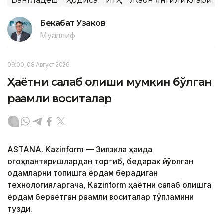
Бангладеш
Ҳодиса
ЙТҲ
Жаҳон янгиликлари
Бекабат Узаков
Муаллиф
09:00, 08 Август 2026
Ҳаётни сақлаб қолиши мумкин бўлган
рақамли воситалар
ASTANA. Kazinform — Зилзила ҳақида
огоҳлантиришлардан тортиб, бедарак йўқолган
одамларни топишга ёрдам берадиган
технологияларгача, Кazinform ҳаётни сақлаб қолишга
ёрдам бераётган рақамли воситалар тўпламини
тузди.