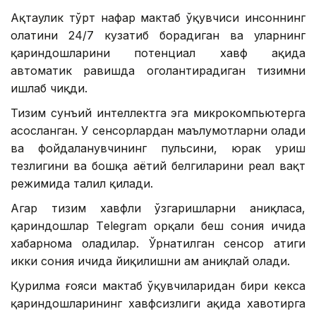
Ақтаулик тўрт нафар мактаб ўқувчиси инсоннинг
ҳолатини 24/7 кузатиб борадиган ва уларнинг
қариндошларини потенциал хавф ҳақида
автоматик равишда огоҳлантирадиган тизимни
ишлаб чиқди.
Тизим сунъий интеллектга эга микрокомпьютерга
асосланган. У сенсорлардан маълумотларни олади
ва фойдаланувчининг пульсини, юрак уриш
тезлигини ва бошқа ҳаётий белгиларини реал вақт
режимида таҳлил қилади.
Агар тизим хавфли ўзгаришларни аниқласа,
қариндошлар Тelegram орқали беш сония ичида
хабарнома оладилар. Ўрнатилган сенсор атиги
икки сония ичида йиқилишни ҳам аниқлай олади.
Қурилма ғояси мактаб ўқувчиларидан бири кекса
қариндошларининг хавфсизлиги ҳақида хавотирга