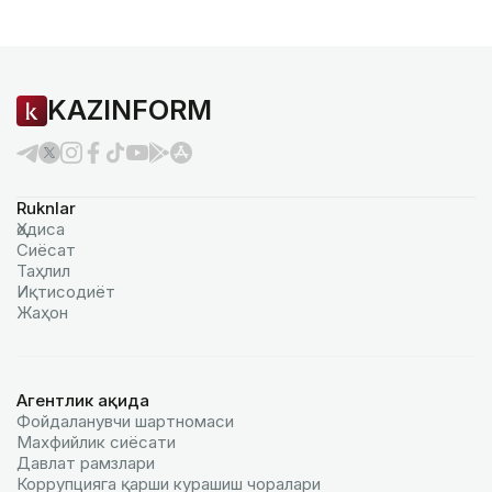
KAZINFORM
Ruknlar
Ҳодиса
Сиёсат
Таҳлил
Иқтисодиёт
Жаҳон
Агентлик ҳақида
Фойдаланувчи шартномаси
Махфийлик сиёсати
Давлат рамзлари
Коррупцияга қарши курашиш чоралари