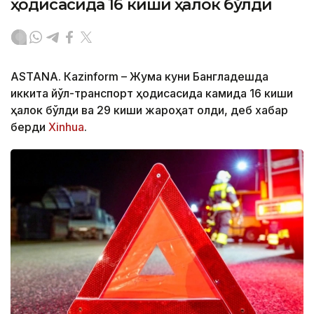
ҳодисасида 16 киши ҳалок бўлди
ASTANА. Кazinform – Жума куни Бангладешда
иккита йўл-транспорт ҳодисасида камида 16 киши
ҳалок бўлди ва 29 киши жароҳат олди, деб хабар
берди
Xinhua
.