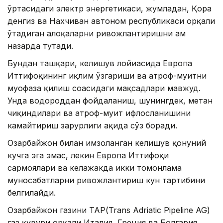
ўртасидаги электр энергетикаси, жумладан, Қора
денгиз ва Нахчиван автоном республикаси орқали
ўтадиган алоқаларни ривожлантиришни ҳам
назарда тутади.
Бундан ташқари, келишув лойиҳасида Европа
Иттифоқининг иқлим ўзгариши ва атроф-муҳитни
муҳофаза қилиш соҳасидаги мақсадлари мавжуд.
Унда водороддан фойдаланиш, шунингдек, метан
чиқиндилари ва атроф-муҳит ифлосланишини
камайтириш зарурлиги ҳақида сўз боради.
Озарбайжон билан имзоланган келишув қонуний
кучга эга эмас, лекин Европа Иттифоқи
сармоялари ва келажакда икки томонлама
муносабатларни ривожлантириш кун тартибини
белгилайди.
Озарбайжон газини ТАР(Trans Adriatic Pipeline AG)
газ қувури орқали Италия, Греция ва Болгария