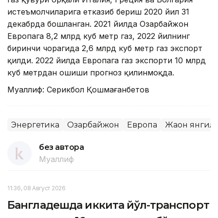
истеъмолчиларига етказиб бериш 2020 йил 31
декабрда бошланган. 2021 йилда Озарбайжон
Европага 8,2 млрд куб метр газ, 2022 йилнинг
биринчи чорагида 2,6 млрд куб метр газ экспорт
қилди. 2022 йилда Европага газ экспорти 10 млрд
куб метрдан ошиши прогноз қилинмоқда.
Муаллиф: Серикбол Қошмағанбетов
Энергетика
Озарбайжон
Европа
Жаҳон янгил
без автора
Муаллиф
11:36, 08 Август 2026
Бангладешда иккита йўл-транспорт