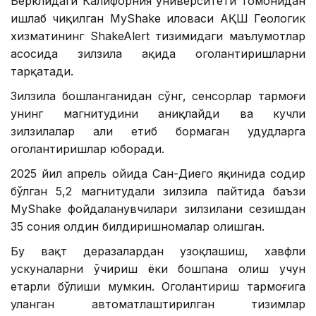
Берклидаги Калифорния университети томонидан
ишлаб чиқилган MyShake иловаси АҚШ Геологик
хизматининг ShakeAlert тизимидаги маълумотлар
асосида зилзила ҳақида огоҳлантиришларни
тарқатади.
Зилзила бошланганидан сўнг, сенсорлар тармоғи
унинг магнитудини аниқлайди ва кучли
зилзилалар ҳали етиб бормаган ҳудудларга
огоҳлантиришлар юборади.
2025 йил апрель ойида Сан-Диего яқинида содир
бўлган 5,2 магнитудали зилзила пайтида баъзи
MyShake фойдаланувчилари зилзилани сезишдан
35 сония олдин билдиришномалар олишган.
Бу вақт деразалардан узоқлашиш, хавфли
ускуналарни ўчириш ёки бошпана олиш учун
етарли бўлиши мумкин. Огоҳлантириш тармоғига
уланган автоматлаштирилган тизимлар