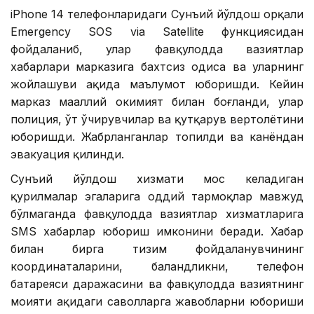
iPhone 14 телефонларидаги Сунъий йўлдош орқали
Emergency SOS via Satellite функциясидан
фойдаланиб, улар фавқулодда вазиятлар
хабарлари марказига бахтсиз ҳодиса ва уларнинг
жойлашуви ҳақида маълумот юборишди. Кейин
марказ маҳаллий ҳокимият билан боғланди, улар
полиция, ўт ўчирувчилар ва қутқарув вертолётини
юборишди. Жабрланганлар топилди ва канёндан
эвакуация қилинди.
Сунъий йўлдош хизмати мос келадиган
қурилмалар эгаларига оддий тармоқлар мавжуд
бўлмаганда фавқулодда вазиятлар хизматларига
SМS хабарлар юбориш имконини беради. Хабар
билан бирга тизим фойдаланувчининг
координаталарини, баландликни, телефон
батареяси даражасини ва фавқулодда вазиятнинг
моҳияти ҳақидаги саволларга жавобларни юбориши