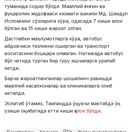
туманида содир бўлди. Маҳаллий ёнғин ва
фуқаролик мудофааси хизмати вакили Мд. Шаҳидул
Исломнинг сўзларига кўра, ҳодисада 7 киши ҳалок
бўлган ва 15 киши жароҳат олган.
Дастлабки маълумотларга кўра, автобус
ҳайдовчиси тезликни оширган ва транспорт
воситасини бошқара олмаган. Натижада автобус
йўл четида турган бир гуруҳ ишчиларга урилиб
кетди.
Барча жароҳатланганлар шошилинч равишда
маҳаллий касалхоналар ва клиникаларга олиб
кетилди.
Эслатиб ўтамиз, Таиландда ўқувчи мактабда ўқ
узиши оқибатида етти киши
ҳалок бўлди
.