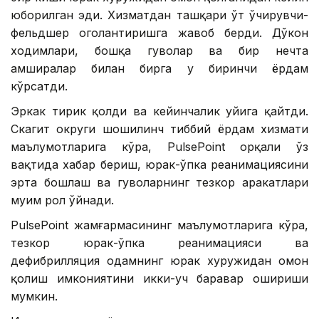
юборилган эди. Хизматдан ташқари ўт ўчирувчи-
фельдшер огоҳлантиришга жавоб берди. Дўкон
ходимлари, бошқа гувоҳлар ва бир нечта
ҳамширалар билан бирга у биринчи ёрдам
кўрсатди.
Эркак тирик қолди ва кейинчалик уйига қайтди.
Скагит округи шошилинч тиббий ёрдам хизмати
маълумотларига кўра, PulsePoint орқали ўз
вақтида хабар бериш, юрак-ўпка реанимациясини
эрта бошлаш ва гувоҳларнинг тезкор ҳаракатлари
муҳим рол ўйнади.
PulsePoint жамғармасининг маълумотларига кўра,
тезкор юрак-ўпка реанимацияси ва
дефибрилляция одамнинг юрак хуружидан омон
қолиш имкониятини икки-уч баравар ошириши
мумкин.