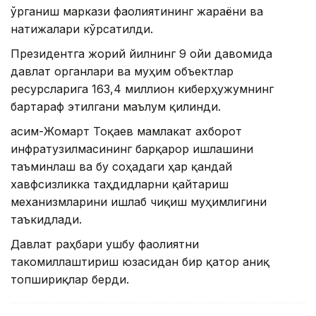
ўрганиш маркази фаолиятининг жараёни ва
натижалари кўрсатилди.
Президентга жорий йилнинг 9 ойи давомида
давлат органлари ва муҳим объектлар
ресурсларига 163,4 миллион киберҳужумнинг
бартараф этилгани маълум қилинди.
Қасим-Жомарт Тоқаев мамлакат ахборот
инфратузилмасининг барқарор ишлашини
таъминлаш ва бу соҳадаги ҳар қандай
хавфсизликка таҳдидларни қайтариш
механизмларини ишлаб чиқиш муҳимлигини
таъкидлади.
Давлат раҳбари ушбу фаолиятни
такомиллаштириш юзасидан бир қатор аниқ
топшириқлар берди.