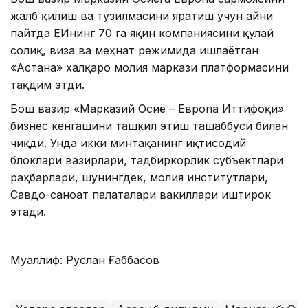
жалб қилиш ва тузилмасини яратиш учун айни
пайтда ЕИнинг 70 га яқин компаниясини қулай
солиқ, виза ва меҳнат режимида ишлаётган
«Астана» халқаро молия маркази платформасини
тақдим этди.
Бош вазир «Марказий Осиё – Европа Иттифоқи»
бизнес кенгашини ташкил этиш ташаббуси билан
чиқди. Унда икки минтақанинг иқтисодий
блоклари вазирлари, тадбиркорлик субъектлари
раҳбарлари, шунингдек, молия институтлари,
Савдо-саноат палаталари вакиллари иштирок
этади.
Муаллиф: Руслан Ғаббасов