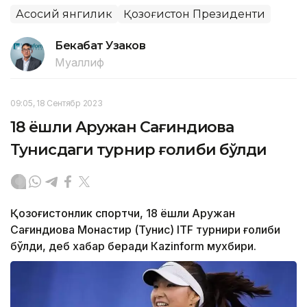
Асосий янгилик
Қозоғистон Президенти
Бекабат Узаков
Муаллиф
09:05, 18 Сентябр 2023
18 ёшли Аружан Сағиндиқова
Тунисдаги турнир ғолиби бўлди
Қозоғистонлик спортчи, 18 ёшли Аружан
Сағиндиқова Монастир (Тунис) ITF турнири ғолиби
бўлди, деб хабар беради Каzinform мухбири.