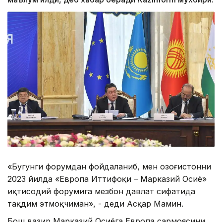
«Бугунги форумдан фойдаланиб, мен Қозоғистонни
2023 йилда «Европа Иттифоқи – Марказий Осиё»
иқтисодий форумига мезбон давлат сифатида
тақдим этмоқчиман», - деди Асқар Мамин.
Бош вазир Марказий Осиёга Европа сармоясини