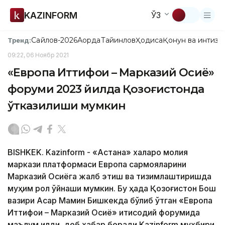
KAZINFORM
ЎЗ
Сайлов-2026
Ақорда
Тайинлов
Ҳодиса
Қонун ва интизо
Тренд:
09:22, 06 Ноябр 2021
«Европа Иттифоқи – Марказий Осиё»
форуми 2023 йилда Қозоғистонда
ўтказилиши мумкин
BISHKEK. Kazinform - «Астана» халқаро молия
маркази платформаси Европа сармояларини
Марказий Осиёга жалб этиш ва тизимлаштиришда
муҳим рол ўйнаши мумкин. Бу ҳақда Қозоғистон Бош
вазири Асқар Мамин Бишкекда бўлиб ўтган «Европа
Иттифоқи – Марказий Осиё» иқтисодий форумида
маълум қилди, деб хабар беради Kazinform мухбири.