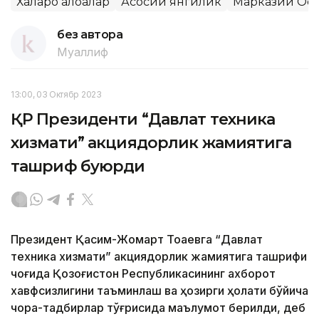
Халқаро алоқалар
Асосий янгилик
Марказий Ос
без автора
Муаллиф
13:00, 03 Октябр 2023
ҚР Президенти “Давлат техника
хизмати” акциядорлик жамиятига
ташриф буюрди
Президент Қасим-Жомарт Тоқаевга “Давлат
техника хизмати” акциядорлик жамиятига ташрифи
чоғида Қозоғистон Республикасининг ахборот
хавфсизлигини таъминлаш ва ҳозирги ҳолати бўйича
чора-тадбирлар тўғрисида маълумот берилди, деб