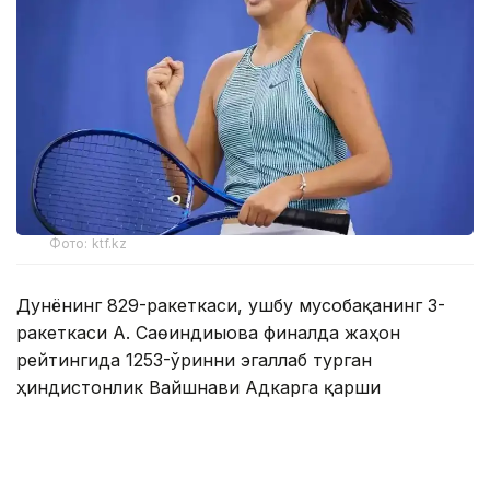
Фото: ktf.kz
Дунёнинг 829-ракеткаси, ушбу мусобақанинг 3-
ракеткаси А. Саөиндиыова финалда жаҳон
рейтингида 1253-ўринни эгаллаб турган
ҳиндистонлик Вайшнави Адкарга қарши
чемпионлик учун кураш олиб борди.
Биринчи партия кескин курашлар остида ўтди,
Аружан тай-брейкда муваффақиятли ўйнади - 7:6