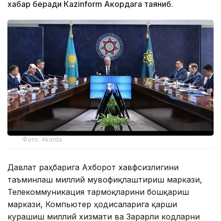
хабар беради Каzinform Акордага таяниб.
Фото: Akorda
Давлат раҳбарига Ахборот хавфсизлигини
таъминлаш миллий мувофиқлаштириш маркази,
Телекоммуникация тармоқларини бошқариш
маркази, Компьютер ҳодисаларига қарши
курашиш миллий хизмати ва Зарарли кодларни