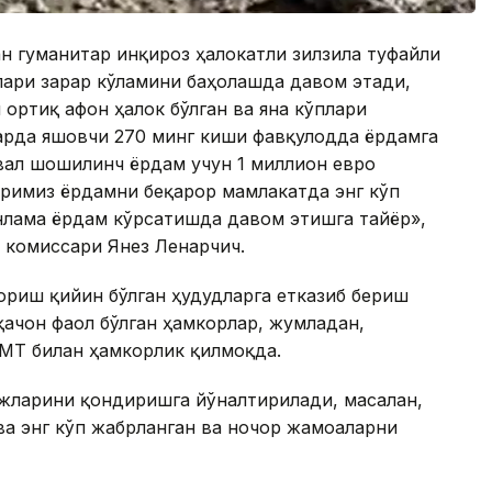
ан гуманитар инқироз ҳалокатли зилзила туфайли
лари зарар кўламини баҳолашда давом этади,
ортиқ афғон ҳалок бўлган ва яна кўплари
арда яшовчи 270 минг киши фавқулодда ёрдамга
вал шошилинч ёрдам учун 1 миллион евро
римиз ёрдамни беқарор мамлакатда энг кўп
нлама ёрдам кўрсатишда давом этишга тайёр»,
комиссари Янез Ленарчич.
бориш қийин бўлган ҳудудларга етказиб бериш
ачон фаол бўлган ҳамкорлар, жумладан,
МТ билан ҳамкорлик қилмоқда.
ёжларини қондиришга йўналтирилади, масалан,
ва энг кўп жабрланган ва ночор жамоаларни