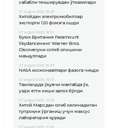
сабабли текширувдан ўтказилади
07 avgust 2026, 18:38
Хитойдан электромобиллар
экспорти 120 фоизга ошди
07 avgust 2026, 18:10
Буюк Британия Paramount
Skydanceнинг Warner Bros.
Discoveryни сотиб олишини
маъқуллади
07 avgust 2026, 16:34
NASA космонавтлари фазога чиқди
07 avgust 2026, 14:37
Таиландда ўқувчи мактабда ўқ
узди: етти киши ҳалок бўлди
07 avgust 2026, 13:39
Хитой Марсдан олиб келинадиган
тупроқни ўрганиш учун махсус
лаборатория қуради
07 avgust 2026, 12:38