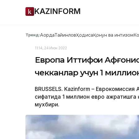
KAZINFORM
Ақорда
Тайинлов
Ҳодиса
Қонун ва интизом
Ко
Тренд:
11:14, 24 Июн 2022
Европа Иттифоқи Афғони
чекканлар учун 1 миллио
BRUSSELS. Kazinform – Еврокомиссия 
сифатида 1 миллион евро ажратишга 
мухбири.