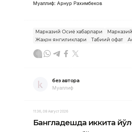
Муаллиф: Арнур Рахимбеков
Марказий Осиё хабарлари
Марказий
Жаҳон янгиликлари
Табиий офат
А
без автора
Муаллиф
11:36, 08 Август 2026
Бангладешда иккита йўл