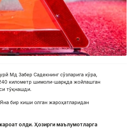
урй Мд Забер Садекнинг сўзларига кўра,
 240 километр шимоли-шарқда жойлашган
си тўқнашди.
 Яна бир киши олган жароҳатларидан
и жароҳат олди. Ҳозирги маълумотларга