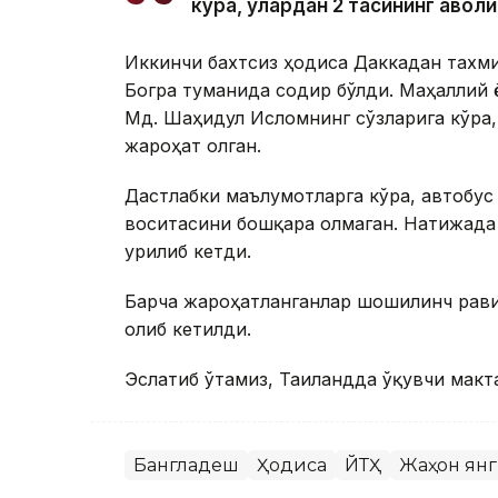
кўра, улардан 2 тасининг аҳволи
Иккинчи бахтсиз ҳодиса Даккадан тахм
Богра туманида содир бўлди. Маҳаллий 
Мд. Шаҳидул Исломнинг сўзларига кўра,
жароҳат олган.
Дастлабки маълумотларга кўра, автобус
воситасини бошқара олмаган. Натижада 
урилиб кетди.
Барча жароҳатланганлар шошилинч рави
олиб кетилди.
Эслатиб ўтамиз, Таиландда ўқувчи макт
Бангладеш
Ҳодиса
ЙТҲ
Жаҳон ян