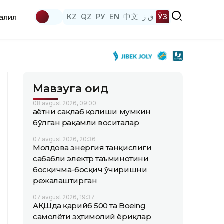
KZ
QZ
РУ
EN
中文
ق ز
ЎЗ
аҳлил
Мавзуга оид
08 avgust 2026, 09:00
Ҳаётни сақлаб қолиши мумкин
бўлган рақамли воситалар
07 avgust 2026, 20:36
Молдова энергия танқислиги
сабабли электр таъминотини
босқичма-босқич ўчиришни
режалаштирган
07 avgust 2026, 19:37
АҚШда қарийб 500 та Boeing
самолёти эҳтимолий ёриқлар