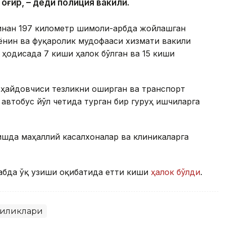
 оғир, – деди полиция вакили.
инан 197 километр шимоли-ғарбда жойлашган
ёнғин ва фуқаролик мудофааси хизмати вакили
 ҳодисада 7 киши ҳалок бўлган ва 15 киши
 ҳайдовчиси тезликни оширган ва транспорт
автобус йўл четида турган бир гуруҳ ишчиларга
шда маҳаллий касалхоналар ва клиникаларга
абда ўқ узиши оқибатида етти киши
ҳалок бўлди
.
гиликлари