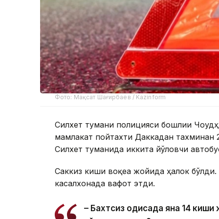
Фото: Мақсат Шағирбаев / Kazinform
Силхет тумани полицияси бошлиғи Чоудҳ
мамлакат пойтахти Даккадан тахминан
Силхет туманида иккита йўловчи автобу
Саккиз киши воқеа жойида ҳалок бўлди.
касалхонада вафот этди.
– Бахтсиз ҳодисада яна 14 киш