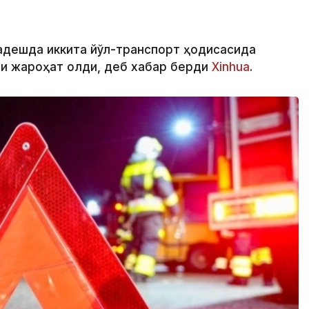
ладешда иккита йўл-транспорт ҳодисасида
ши жароҳат олди, деб хабар берди
Xinhua
.