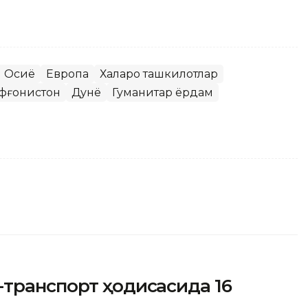
 Осиё
Европа
Халқаро ташкилотлар
фғонистон
Дунё
Гуманитар ёрдам
-транспорт ҳодисасида 16