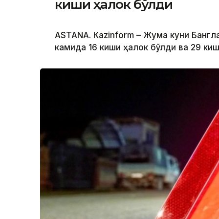
киши ҳалок бўлди
ASTANА. Кazinform – Жума куни Банг
камида 16 киши ҳалок бўлди ва 29 ки