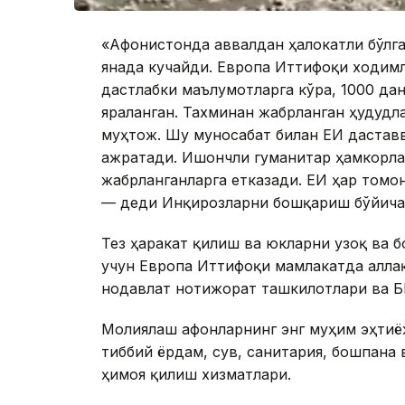
«Афғонистонда аввалдан ҳалокатли бўлг
янада кучайди. Европа Иттифоқи ходим
дастлабки маълумотларга кўра, 1000 дан 
яраланган. Тахминан жабрланган ҳудудл
муҳтож. Шу муносабат билан ЕИ дастав
ажратади. Ишончли гуманитар ҳамкорла
жабрланганларга етказади. ЕИ ҳар томо
— деди Инқирозларни бошқариш бўйича 
Тез ҳаракат қилиш ва юкларни узоқ ва 
учун Европа Иттифоқи мамлакатда аллақ
нодавлат нотижорат ташкилотлари ва Б
Молиялаш афғонларнинг энг муҳим эҳти
тиббий ёрдам, сув, санитария, бошпана 
ҳимоя қилиш хизматлари.