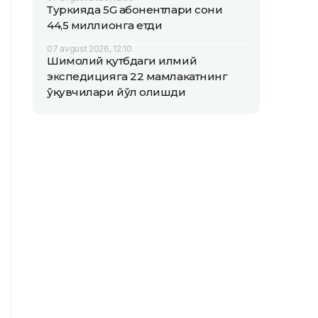
Туркияда 5G абонентлари сони
44,5 миллионга етди
07 avgust 2026, 12:10
Шимолий қутбдаги илмий
экспедицияга 22 мамлакатнинг
ўқувчилари йўл олишди