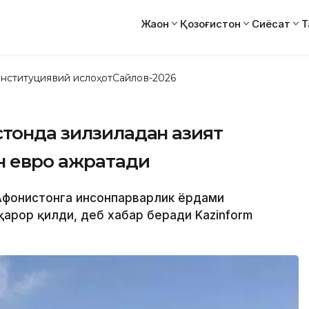
Жаҳон
Қозоғистон
Сиёсат
Т
нституциявий ислоҳот
Сайлов-2026
стонда зилзиладан азият
н евро ажратади
Афғонистонга инсонпарварлик ёрдами
қарор қилди, деб хабар беради Kazinform