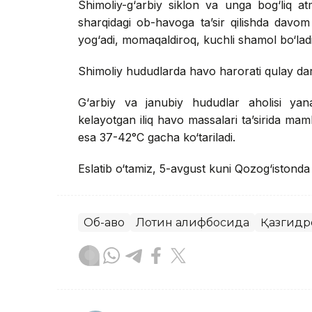
Shimoliy-g‘arbiy siklon va unga bog‘liq at
sharqidagi ob-havoga ta’sir qilishda davom
yog‘adi, momaqaldiroq, kuchli shamol bo‘ladi 
Shimoliy hududlarda havo harorati qulay dar
G‘arbiy va janubiy hududlar aholisi yana
kelayotgan iliq havo massalari ta’sirida ma
esa 37-42°C gacha ko‘tariladi.
Eslatib o‘tamiz, 5-avgust kuni Qozog‘istond
Об-ҳаво
Лотин алифбосида
Қазгидр