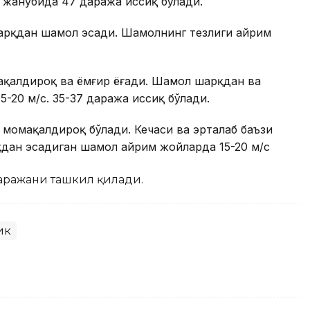
г жанубида 47 даража иссиқ бўлади.
шарқдан шамол эсади. Шамолнинг тезлиги айрим
ақалдироқ ва ёмғир ёғади. Шамол шарқдан ва
-20 м/с. 35-37 даража иссиқ бўлади.
момақалдироқ бўлади. Кечаси ва эрталаб баъзи
ан эсадиган шамол айрим жойларда 15-20 м/с
даражани ташкил қилади.
ик