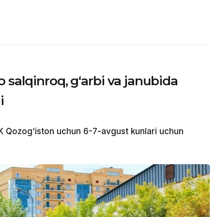
 salqinroq, g‘arbi va janubida
i
 Qozog‘iston uchun 6-7-avgust kunlari uchun