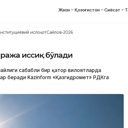
Жаҳон
Қозоғистон
Сиёсат
Т
нституциявий ислоҳот
Сайлов-2026
даража иссиқ бўлади
улайлиги сабабли бир қатор вилоятларда
бар беради Kazinform «Қазгидромет» РДКга