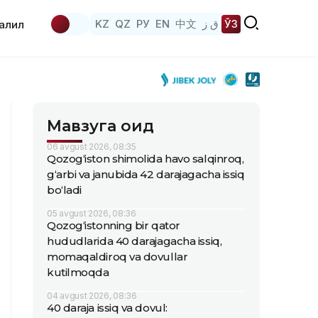
KZ
QZ
РУ
EN
中文
ق ز
ЎЗ
аҳлил
Мавзуга оид
06 avgust 2026, 08:35
Qozog‘iston shimolida havo salqinroq,
g‘arbi va janubida 42 darajagacha issiq
bo‘ladi
05 avgust 2026, 08:36
Qozog‘istonning bir qator
hududlarida 40 darajagacha issiq,
momaqaldiroq va dovullar
kutilmoqda
04 avgust 2026, 08:36
40 daraja issiq va dovul: