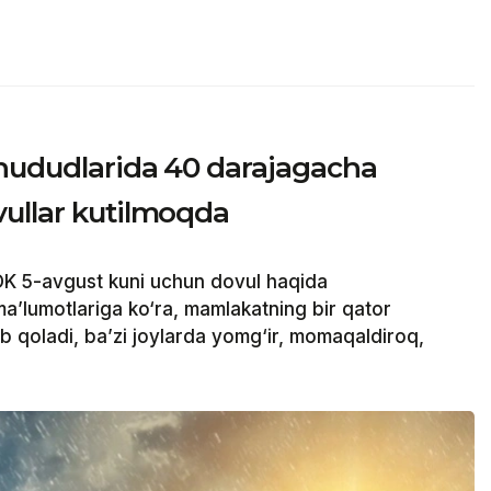
 hududlarida 40 darajagacha
vullar kutilmoqda
 5-avgust kuni uchun dovul haqida
 ma’lumotlariga ko‘ra, mamlakatning bir qator
ib qoladi, ba’zi joylarda yomg‘ir, momaqaldiroq,