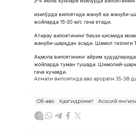
3-4 июнь кунлари Қизилўрда вилоятинин
Қизилўрда вилоятида жануб ва жануби-
жойларда 15-20 м/с гача етади.
Атирау вилоятининг баъзи қисмида мом
жануби-шарқдан эсади. Шамол тезлиги 15
Ақмола вилоятининг айрим ҳудудларида 
жойларда туман тушади. Шимолий-шарқд
гача кучаяди.
Алмати вилоятида ҳаво ҳарорати 35-38 
Об-ҳаво
Қазгидромет
Асосий янгил