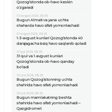
Qozog‘istonda ob-havo keskin
o‘zgaradi
03 avgust 2026, 08:35
Bugun Almati va yana uchta
shaharda havo sifati yomonlashadi
01 avgust 2026, 08:35
1-3-avgust kunlari Qozog‘istonda 40
darajagacha issiq havo saqlanib qoladi
31 iyul 2026, 08:35
31-iyul va 1-avgust kunlari
Qozog‘istonda ob-havo qanday
bo‘ladi
30 iyul 2026, 08:35
Bugun Qozog‘istonning uchta
shahrida havo sifati yomonlashadi
29 iyul 2026, 08:35
Bugun mamlakatning beshta
shahrida havo sifati yomonlashadi –
Qazgidromet