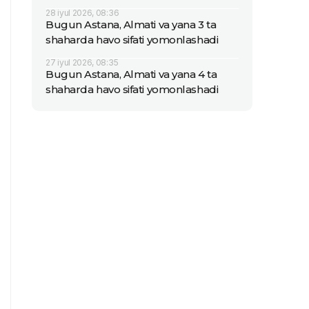
28 iyul 2026, 08:36
Bugun Astana, Almati va yana 3 ta
shaharda havo sifati yomonlashadi
27 iyul 2026, 08:35
Bugun Astana, Almati va yana 4 ta
shaharda havo sifati yomonlashadi