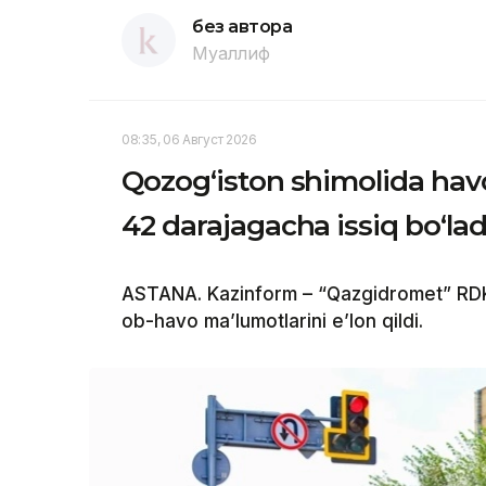
без автора
Муаллиф
08:35, 06 Август 2026
Qozog‘iston shimolida havo
42 darajagacha issiq bo‘lad
ASTANA. Kazinform – “Qazgidromet” RDK
ob-havo ma’lumotlarini e’lon qildi.