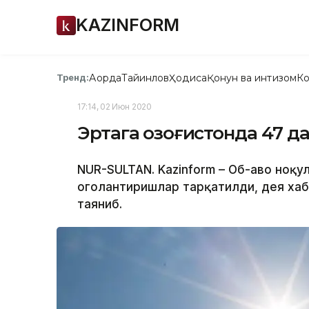
KAZINFORM
Ақорда
Тайинлов
Ҳодиса
Қонун ва интизом
Ко
Тренд:
17:14, 02 Июн 2020
Эртага Қозоғистонда 47 
NUR-SULTAN. Kazinform – Об-ҳаво ноқ
огоҳлантиришлар тарқатилди, дея ха
таяниб.