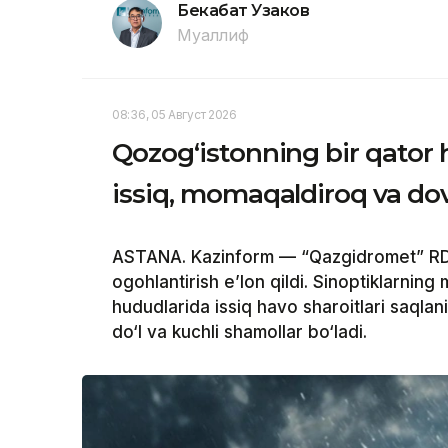
Бекабат Узаков
Муаллиф
08:36, 05 Август 2026
Qozog‘istonning bir qator
issiq, momaqaldiroq va do
ASTANA. Kazinform — “Qazgidromet” RDK
ogohlantirish e’lon qildi. Sinoptiklarning
hududlarida issiq havo sharoitlari saqlan
do‘l va kuchli shamollar bo‘ladi.