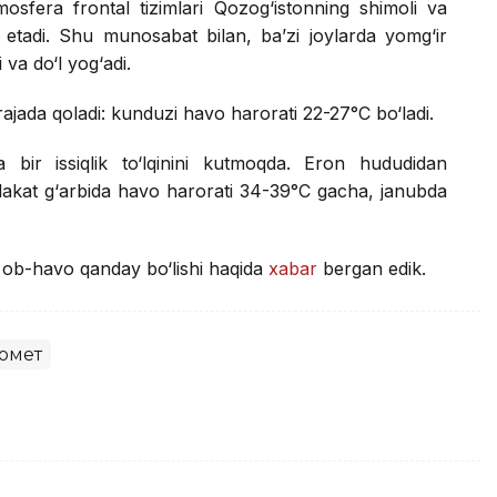
mosfera frontal tizimlari Qozog‘istonning shimoli va
 etadi. Shu munosabat bilan, ba’zi joylarda yomg‘ir
va do‘l yog‘adi.
ajada qoladi: kunduzi havo harorati 22-27°C bo‘ladi.
 bir issiqlik to‘lqinini kutmoqda. Eron hududidan
mlakat g‘arbida havo harorati 34-39°C gacha, janubda
a ob-havo qanday bo‘lishi haqida
xabar
bergan edik.
омет